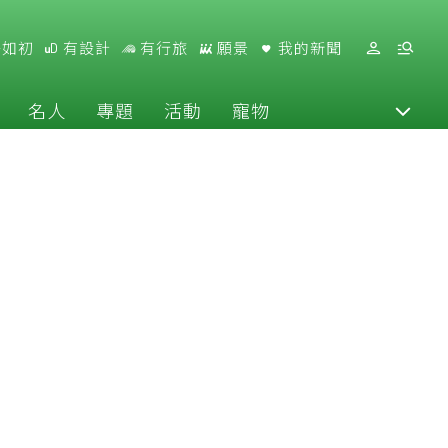
好如初
有設計
有行旅
願景
我的新聞
名人
專題
活動
寵物