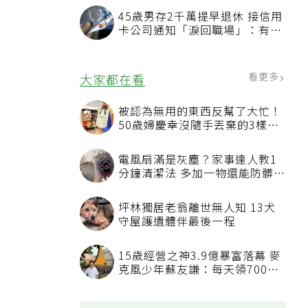
45歲男存2千萬提早退休 接信用
卡公司通知「淚回職場」：有錢
也碰壁
看更多
大家都在看
被認為無用的東西反幫了大忙！
50歲婦慶幸沒隨手丟棄的3樣物
品
電風扇滿是灰塵？家事達人教1
分鐘清潔法 多加一物還能防髒汙
附著
坪林獨居老翁離世無人知 13犬
守屋護遺體伴最後一程
15歲經營之神3.9億暴富落幕 麥
克風少年蘇友謙：每天領700元
過日子