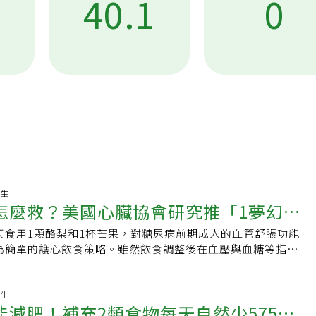
40.1
0
17:21:15 養生
怎麼救？美國心臟協會研究推「1夢幻水
天食用1顆酪梨和1杯芒果，對糖尿病前期成人的血管舒張功能
酪梨加它改善血管功能
為簡單的護心飲食策略。雖然飲食調整後在血壓與血糖等指標
此組合提供了多種營養成分，相互補充，可能有助於心血管健
10:12:22 養生
能減肥！補充2類食物每天自然少575大