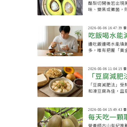
酪梨切開後若出現
況」快丟掉
味、變黑或黴菌，
2026-08-06 
吃飯喝水能
邊吃飯邊喝水能填
機反而吃更
多，唯有把握「黃
2026-08-06 
「豆腐減肥
「豆腐減肥法」受
好」，消脹
和凍豆腐為佳，且
2026-08-04 
每天吃一顆
營養師古山有紀推