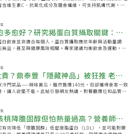
透亮肌膚
富含維生素C、抗氧化成分及膳食纖維，可支持肌膚代謝，改善
14:37:16 養生
愈多愈好？研究揭蛋白質攝取關鍵：每
蛋白飲食並非適合每個人，蛋白質攝取應依年齡與活動量調
哪些人該多補一次看懂
能無益，甚至與健康風險相關。專家建議均衡飲食及運動，才
。
12:40:42 養生
太貴？鼎泰豐「隱藏神品」被狂推 老
款冷門菜品——辣味黃瓜，雖然售價140元，但卻獲得食客一致
不出來
特，讓人欲罷不能。此帖引發網友熱議，對餐廳價位和品質展
10:04:49 養生
核桃降膽固醇但怕熱量過高？營養師：
可有效降低「壞膽固醇」低密度脂蛋白（LDL），並可能對腸
體重