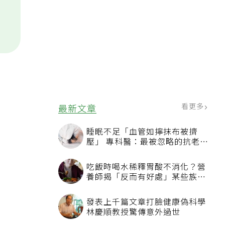
看更多
最新文章
睡眠不足「血管如擰抹布被擠
壓」 專科醫：最被忽略的抗老方
法
吃飯時喝水稀釋胃酸不消化？營
養師揭「反而有好處」某些族群
才要禁
發表上千篇文章打臉健康偽科學
林慶順教授驚傳意外過世