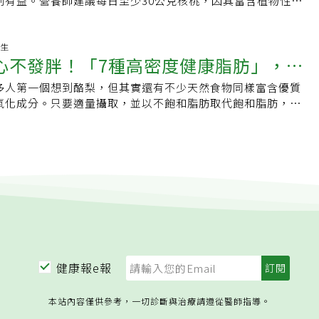
制有益。營養師建議每日至少30公克核桃，因其富含植物性
酸及多種維生素、礦物質，提供顯著健康效益。
16:51:28 養生
心不發胖！「7種高密度健康脂肪」，酪
多人第一個想到酪梨，但其實還有不少天然食物同樣富含優質
選擇
氧化成分。只要適量攝取，並以不飽和脂肪取代飽和脂肪，更
，還能補充多種人體必需營養素。
健康報e報
本站內容僅供參考，一切診斷與治療請遵從醫師指導。