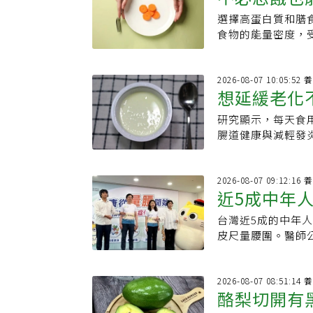
選擇高蛋白質和膳
卡「還能吃
食物的能量密度，
於有效控制體重。
2026-08-07 
想延緩老化
研究顯示，每天食
到的1便宜
腸道健康與減輕發
物年齡逆轉的潛力。
2026-08-07 
近5成中年
台灣近5成的中年
皮尺量腰圍。醫師
指標，更與糖尿病
「每月至少量一次
2026-08-07 
酪梨切開有