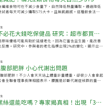
食纖維食物可在不減少食量下，自然降低熱量攝取。通過降低
飽飽的」
受試者每天可減少攝取575大卡，且無飢餓感。這種飲食法有助
10:05:52 養生
不必花大錢吃保健品 研究：超市都買得
用原味優格可能有助於延緩老化，因為它富含益生菌，能改善
食品就可以
炎反應。研究中，參與者的老化指標出現2%的變化，顯示出生
詳細結果發布於國際期刊《Aging》。
09:12:16 養生
人腹部肥胖 小心代謝出問題
人腹部肥胖！不少人會天天站上體重計量體重，卻很少人會拿起
公會全聯會理事長陳相國表示，腰圍是診斷代謝症候群的重要
、高血壓、心血管疾病等慢性病風險息息相關，民眾應養成
腰圍」的習慣，可以及早發現健康警訊。
08:51:14 養生
黑絲還能吃嗎？專家揭真相！出現「3情