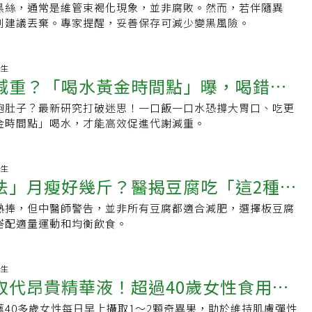
黑絲，通常是維管束褐化現象，並非腐敗。然而，若伴隨異
則建議丟棄。專家提醒，妥善保存可減少變黑風險。
16:47:39 養生
減重？「喝水黃金時間點」曝，喝錯時
飽肚子？最新研究打破迷思！一口飯一口水恐撐大胃口、吃更
多
金時間點」喝水，才能高效促進代謝減重。
11:04:15 養生
法」月瘦好幾斤？醫揭豆腐吃「這2種最
熱捧，但中醫師警告，並非所有豆腐都適合減肥，選擇板豆腐
氣有妙招
搭配適量運動和均衡飲食。
15:49:43 養生
取代昂貴精華液！超過40歲女性食用這
薦40多歲女性每日早上攝取1～2顆奇異果，助於維持肌膚彈性