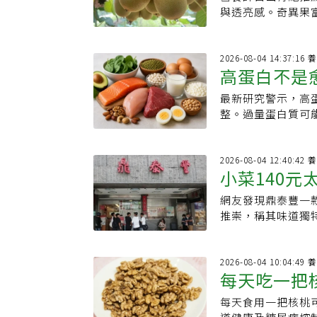
水果 維持
與透亮感。奇異果
肌膚狀態。
2026-08-04 
高蛋白不是
最新研究警示，高
天吃多少、
整。過量蛋白質可
是健康老化的關鍵
2026-08-04 
小菜140元
網友發現鼎泰豐一
饕：自己做
推崇，稱其味道獨
開討論。
2026-08-04 
每天吃一把
每天食用一把核桃
反有助控制