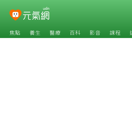
焦點
養生
醫療
百科
影音
課程