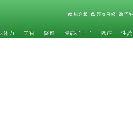
聯合報
經濟日報
河
退休力
失智
醫聲
慢病好日子
癌症
性愛