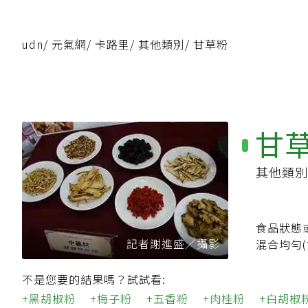
udn
/
元氣網
/
卡路里
/
其他類別
/
甘草粉
甘
其他類別
食品狀態
記者謝進盛／攝影
混合均勻(
不是您要的結果嗎？試試看:
黑胡椒粉
梅子粉
五香粉
肉桂粉
白胡椒