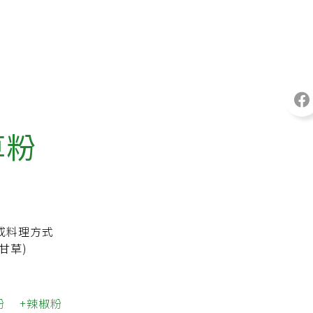
草粉
或料理方式
甘草)
粉
辣椒粉