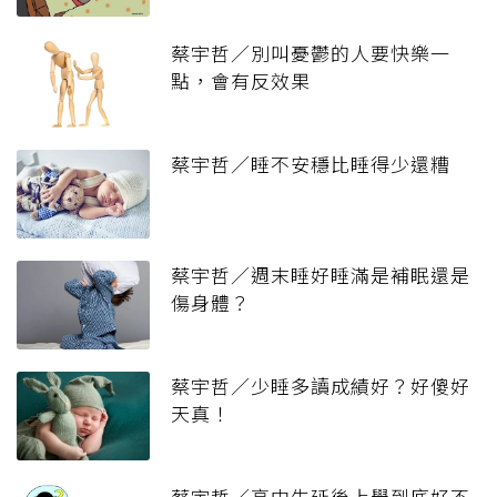
蔡宇哲／別叫憂鬱的人要快樂一
點，會有反效果
蔡宇哲／睡不安穩比睡得少還糟
蔡宇哲／週末睡好睡滿是補眠還是
傷身體？
蔡宇哲／少睡多讀成績好？好傻好
天真！
蔡宇哲／高中生延後上學到底好不