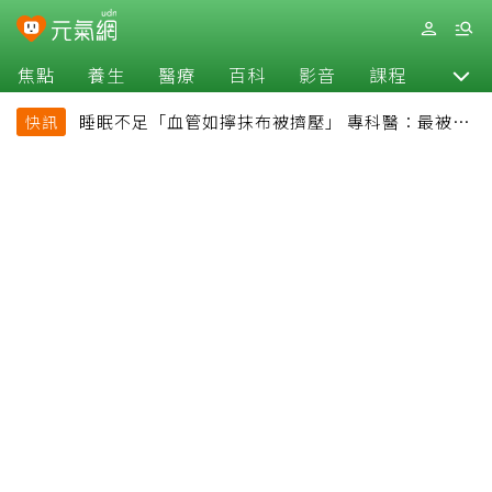
焦點
養生
醫療
百科
影音
課程
退休
睡眠不足「血管如擰抹布被擠壓」 專科醫：最被忽
快訊
略的抗老方法