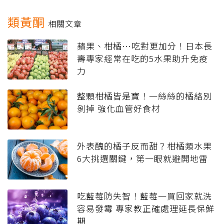
類黃酮
相關文章
蘋果、柑橘…吃對更加分！日本長
壽專家經常在吃的5水果助升免疫
力
整顆柑橘皆是寶！一絲絲的橘絡別
剝掉 強化血管好食材
外表醜的橘子反而甜？柑橘類水果
6大挑選關鍵，第一眼就避開地雷
吃藍莓防失智！藍莓一買回家就洗
容易發霉 專家教正確處理延長保鮮
期