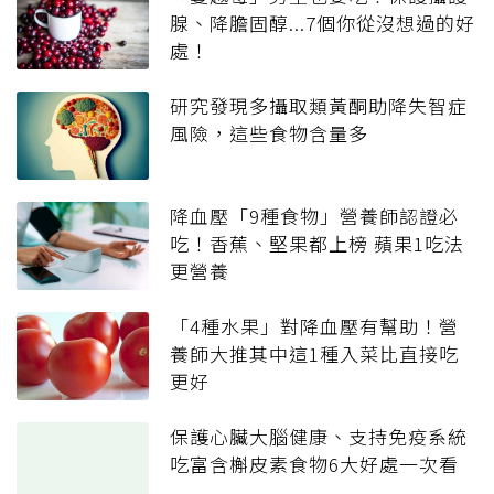
腺、降膽固醇...7個你從沒想過的好
處！
研究發現多攝取類黃酮助降失智症
風險，這些食物含量多
降血壓「9種食物」營養師認證必
吃！香蕉、堅果都上榜 蘋果1吃法
更營養
「4種水果」對降血壓有幫助！營
養師大推其中這1種入菜比直接吃
更好
保護心臟大腦健康、支持免疫系統
吃富含槲皮素食物6大好處一次看