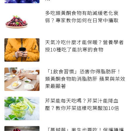
多吃類黃酮食物有助減緩老化衰
弱？專家教你如何在日常中攝取
天氣冷吃什麼才能保暖？營養學者
授10種吃了能抗寒的食物
「1飲食習慣」恐害你得脂肪肝！
類黃酮食物助消脂肪肝 蘋果與茶效
果最顯著
芹菜能每天吃嗎？芹菜汁能降血
壓？教你芹菜這樣吃葉酸加10倍
「蔓越莓」男生也要吃！保護攝護