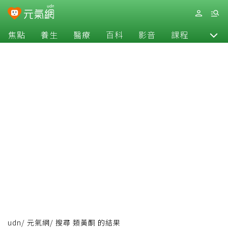
焦點
養生
醫療
百科
影音
課程
退休
udn
/
元氣網
/
搜尋 類黃酮 的結果