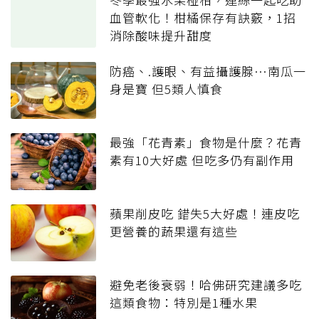
血管軟化！柑橘保存有訣竅，1招
消除酸味提升甜度
防癌、.護眼、有益攝護腺…南瓜一
身是寶 但5類人慎食
最強「花青素」食物是什麼？花青
素有10大好處 但吃多仍有副作用
蘋果削皮吃 錯失5大好處！連皮吃
更營養的蔬果還有這些
避免老後衰弱！哈佛研究建議多吃
這類食物：特別是1種水果