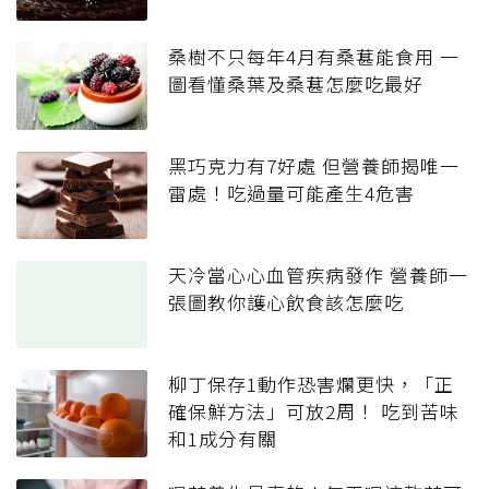
桑樹不只每年4月有桑葚能食用 一
圖看懂桑葉及桑葚怎麼吃最好
黑巧克力有7好處 但營養師揭唯一
雷處！吃過量可能產生4危害
天冷當心心血管疾病發作 營養師一
張圖教你護心飲食該怎麼吃
柳丁保存1動作恐害爛更快，「正
確保鮮方法」可放2周！ 吃到苦味
和1成分有關