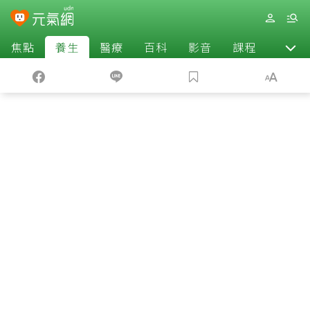
焦點
養生
醫療
百科
影音
課程
退休