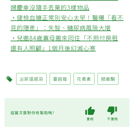
婦慶幸沒隨手丟棄的3樣物品
‧健檢血糖正常別安心太早！醫曝「看不
見的隱患」：失智、糖尿病風險大增
‧兒邀84歲寡母搬來同住「不用付房租
還有人照顧」1個月後幻滅心寒
泌尿道感染
蔓越莓
花青素
類黃酮
這篇文章對你有幫助嗎?
實用
不實用