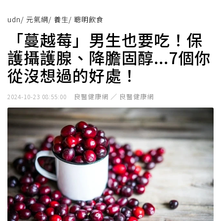
udn
/
元氣網
/
養生
/
聰明飲食
「蔓越莓」男生也要吃！保
護攝護腺、降膽固醇...7個你
從沒想過的好處！
良醫健康網 ／ 良醫健康網
2024-10-23 08:55:00