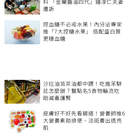
料 「金蘭醬油四代」鍾淳仁夫妻
遭訴
控血糖不必戒水果！內分泌專家
推「7大控糖水果」 搭配蛋白質
更穩血糖
沙拉油苦茶油都中鏢！吃進苯駢
芘怎麼辦？醫點名5食物輪流吃
助減毒護腎
皮膚好不好先看腸道！營養師推6
大營養素助排便、淡斑養出透亮
肌