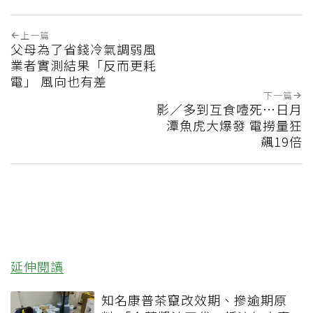
上一篇
父母為了省錢冷氣調弱風
業者實測結果「反而更耗
電」 風向也有差
下一篇
影／多到互食噎死…日月
潭魚虎大爆發 電撈量狂
飆19倍
延伸閱讀
知名康普茶竄改效期、摻逾期原