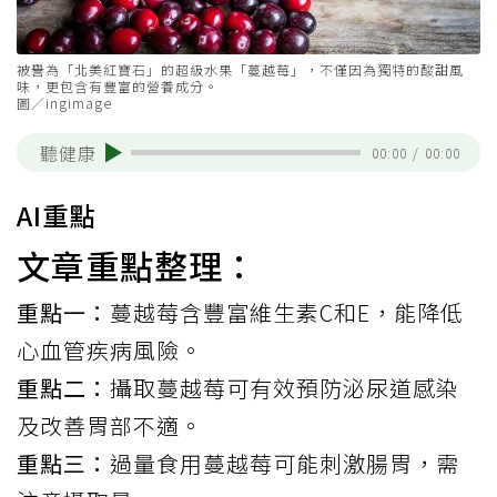
被譽為「北美紅寶石」的超級水果「蔓越莓」，不僅因為獨特的酸甜風
味，更包含有豐富的營養成分。
圖／ingimage
聽健康
00:00
/
00:00
AI重點
文章重點整理：
重點一：
蔓越莓含豐富維生素C和E，能降低
心血管疾病風險。
重點二：
攝取蔓越莓可有效預防泌尿道感染
及改善胃部不適。
重點三：
過量食用蔓越莓可能刺激腸胃，需