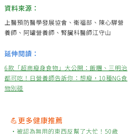
資料來源：
上醫預防醫學發展協會
、
衛福部
、
陳心驊營
養師
、
阿罐營養師
、
腎臟科醫師江守山
延伸閱讀：
6款「超商瘦身食物」大公開：飯糰、三明治
都可吃！日營養師告訴你：想瘦，10種NG食
物別碰
💪更多健康推薦
‧被認為無用的東西反幫了大忙！50歲