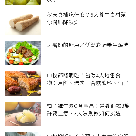
秋天食補吃什麼？6大養生食材幫
你潤肺降秋燥
牙醫師的廚房／低溫彩蔬養生燒烤
中秋節聰明吃！醫曝4大地雷食
物：月餅、烤肉、含糖飲料、柚子
柚子維生素C含量高！營養師揭3族
群要注意，3大法則教如何挑選
中秋節吃柚子之前，先看清楚你的