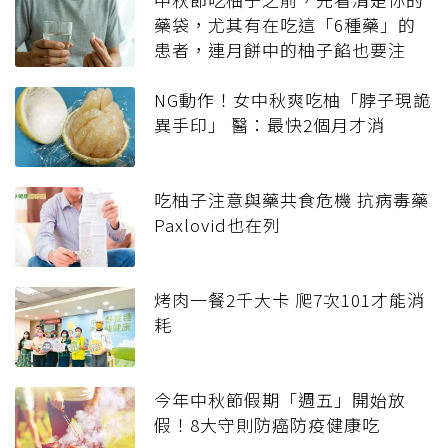
藥袋，尤其有在吃這「6種藥」的
患者，連月餅中的柚子餡也要注
意！
NG動作！女中秋爽吃柚「脖子現詭
異手印」 醫：最快2個月才消
吃柚子注意與藥共食危機 抗病毒藥
Paxlovid也在列
烤肉一餐2千大卡 爬7次101才能消
耗
今年中秋節假期「週五」開始放
假！8大守則防癌防疫健康吃