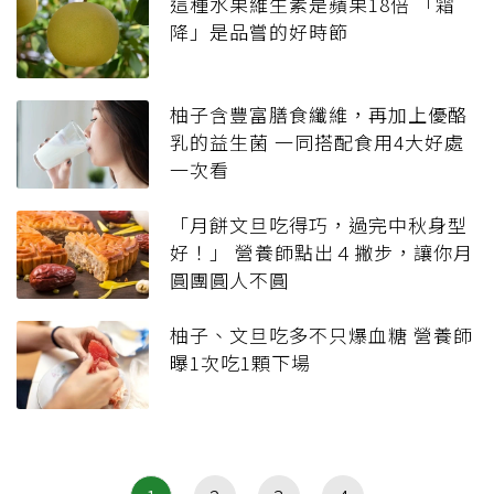
這種水果維生素是蘋果18倍 「霜
降」是品嘗的好時節
柚子含豐富膳食纖維，再加上優酪
乳的益生菌 一同搭配食用4大好處
一次看
「月餅文旦吃得巧，過完中秋身型
好！」 營養師點出４撇步，讓你月
圓團圓人不圓
柚子、文旦吃多不只爆血糖 營養師
曝1次吃1顆下場