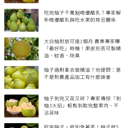
吃完柚子千萬别喝優酪乳？專家解
析喝優酪乳與吃水果的禁忌關係
大白柚耐放可達1個月 農業專家曝
「最好吃」時機！果皮別丟可製精
油、蚊香、除臭
柚子過剩拿去做精油？他提問：是
不是對農產品加工有什麼誤會
柚子剝完又苦又碎？專家傳授「剝
柚3大招」輕鬆剝取完整果肉、不
沾苦味
吃完柚子，皮別急著丟！柚子皮5