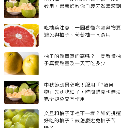
妙用，營養師教你自製天然清潔劑
吃柚藥注意！一圖看懂六類藥物要
避免與柚子、葡萄柚一同食用
柚子的熱量真的高嗎？一圖看懂柚
子真實熱量及一天可吃多少
中秋節應景必吃！服用「7類藥
物」先別吃柚子，時間錯開也無法
完全避免交互作用
文旦和柚子哪裡不一樣？如何挑選
好吃的柚子？該怎麼避免柚子苦
味？