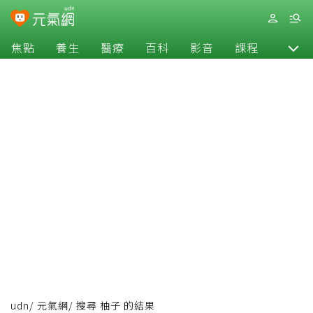
焦點
養生
醫療
百科
影音
課程
退休
udn
/
元氣網
/
搜尋 柚子 的結果