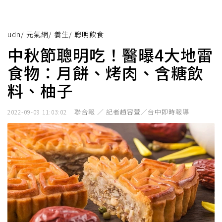
udn
/
元氣網
/
養生
/
聰明飲食
中秋節聰明吃！醫曝4大地雷
食物：月餅、烤肉、含糖飲
料、柚子
聯合報 ／ 記者趙容萱／台中即時報導
2022-09-09 11:03:02