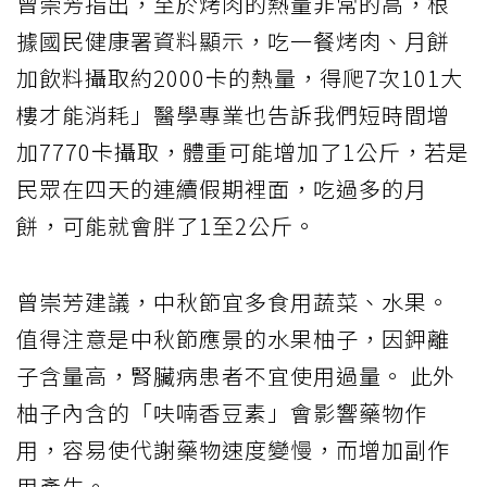
曾崇芳指出，至於烤肉的熱量非常的高，根
據國民健康署資料顯示，吃一餐烤肉、月餅
加飲料攝取約2000卡的熱量，得爬7次101大
樓才能消耗」醫學專業也告訴我們短時間增
加7770卡攝取，體重可能增加了1公斤，若是
民眾在四天的連續假期裡面，吃過多的月
餅，可能就會胖了1至2公斤。
曾崇芳建議，中秋節宜多食用蔬菜、水果。
值得注意是中秋節應景的水果柚子，因鉀離
子含量高，腎臟病患者不宜使用過量。 此外
柚子內含的「呋喃香豆素」會影響藥物作
用，容易使代謝藥物速度變慢，而增加副作
用產生。