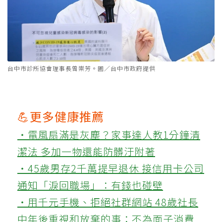
台中市診所協會理事長曾崇芳。圖／台中市政府提供
💪更多健康推薦
‧電風扇滿是灰塵？家事達人教1分鐘清
潔法 多加一物還能防髒汙附著
‧45歲男存2千萬提早退休 接信用卡公司
通知「淚回職場」：有錢也碰壁
‧用千元手機、拒絕社群網站 48歲社長
中年後重視和放棄的事：不為面子消費