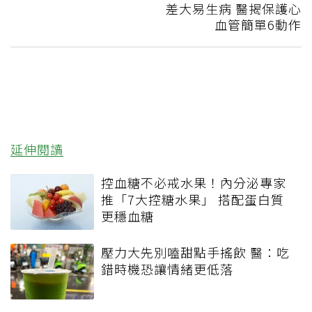
差大易生病 醫揭保護心
血管簡單6動作
延伸閱讀
控血糖不必戒水果！內分泌專家
推「7大控糖水果」 搭配蛋白質
更穩血糖
壓力大先別嗑甜點手搖飲 醫：吃
錯時機恐讓情緒更低落