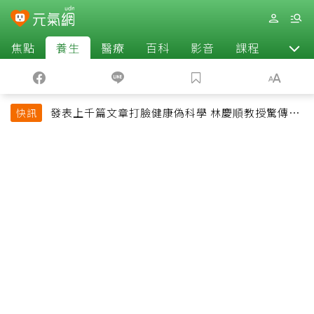
焦點
養生
醫療
百科
影音
課程
退休
發表上千篇文章打臉健康偽科學 林慶順教授驚傳意
快訊
外過世