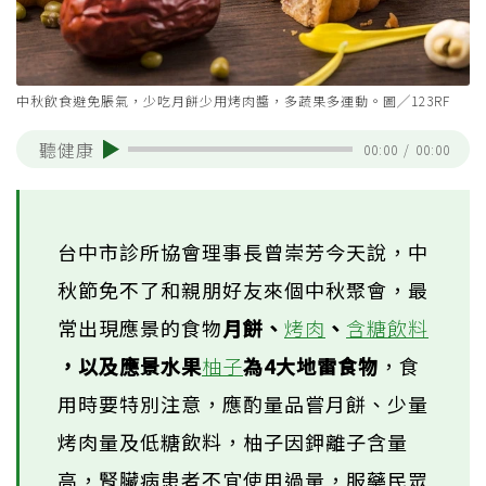
中秋飲食避免脹氣，少吃月餅少用烤肉醬，多蔬果多運動。圖╱123RF
聽健康
00:00
/
00:00
台中市診所協會理事長曾崇芳今天說，中
秋節免不了和親朋好友來個中秋聚會，最
常出現應景的食物
月餅、
烤肉
、
含糖飲料
，以及應景水果
柚子
為4大地雷食物
，食
用時要特別注意，應酌量品嘗月餅、少量
烤肉量及低糖飲料，柚子因鉀離子含量
高，腎臟病患者不宜使用過量，服藥民眾