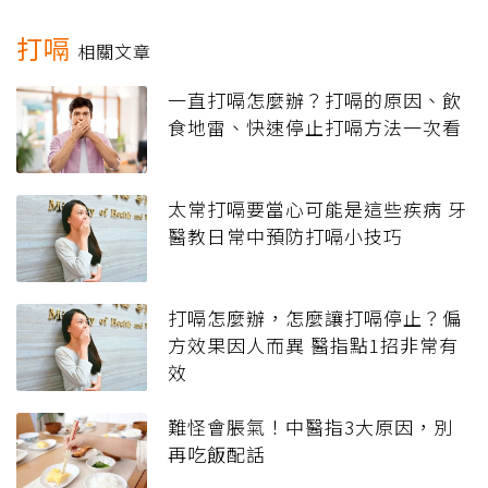
打嗝
相關文章
一直打嗝怎麼辦？打嗝的原因、飲
食地雷、快速停止打嗝方法一次看
太常打嗝要當心可能是這些疾病 牙
醫教日常中預防打嗝小技巧
打嗝怎麼辦，怎麼讓打嗝停止？偏
方效果因人而異 醫指點1招非常有
效
難怪會脹氣！中醫指3大原因，別
再吃飯配話