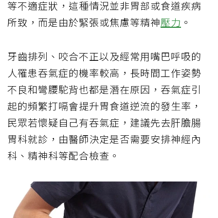
等不適症狀，這種情況並非胃部或食道疾病
所致，而是由於緊張或焦慮等精神
壓力
。
牙齒排列、咬合不正以及經常用嘴巴呼吸的
人罹患吞氣症的機率較高，長時間工作姿勢
不良和彎腰駝背也都是潛在原因，吞氣症引
起的頻繁打嗝會提升胃食道逆流的發生率，
民眾若懷疑自己有吞氣症，建議先去肝膽腸
胃科就診，由醫師決定是否需要安排神經內
科、精神科等配合檢查。