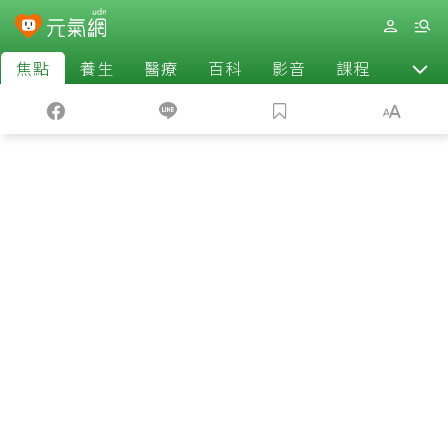
焦點
養生
醫療
百科
影音
課程
退休