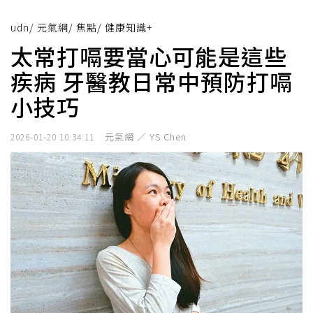
udn
/
元氣網
/
焦點
/
健康知識+
太常打嗝要當心可能是這些
疾病 牙醫教日常中預防打嗝
小技巧
元氣網 ／ YS Chen
2026-01-20 10:34:11