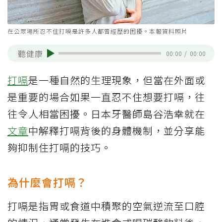
在公眾場所忍不住打嗝是許多人都曾經歷的困擾。本報資料照片
聽健康
00:00
/
00:00
打嗝
是一種自然的生理現象，但當在外面或
是重要的場合如果一直忍不住想要打嗝，往
往令人相當困擾。日本牙醫師島谷浩幸就在
文章
中解釋打嗝背後的身體機制，並分享能
夠抑制住打嗝的技巧。
為什麼會打嗝？
打嗝是指胃或食道中積聚的空氣逆流至口腔