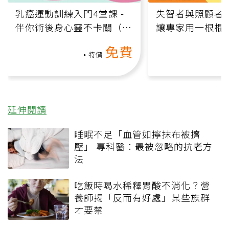
乳癌運動訓練入門4堂課 -
失智者與照顧者
伴你術後身心靈不卡關（線
讓專家用一根棍
上影音課）
何逆轉退化大腦
免費
課）
特價
延伸閱讀
睡眠不足「血管如擰抹布被擠
壓」 專科醫：最被忽略的抗老方
法
吃飯時喝水稀釋胃酸不消化？營
養師揭「反而有好處」某些族群
才要禁