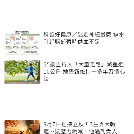
科普好健康／迷走神經暈厥 缺水
引起腦部暫時供血不足
55歲主持人「大量走路」減重近
10公斤 她透露維持十多年習慣心
法
8月7日迎接立秋！3生肖大轉
運…鼠壓力銳減、他遇到貴人