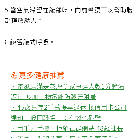
5.當空氣滯留在腹部時，向前彎腰可以幫助腹
部釋放壓力。
6.練習腹式呼吸。
💪更多健康推薦
‧電風扇滿是灰塵？家事達人教1分鐘清
潔法 多加一物還能防髒汙附著
‧45歲男存2千萬提早退休 接信用卡公司
通知「淚回職場」：有錢也碰壁
‧用千元手機、拒絕社群網站 48歲社長