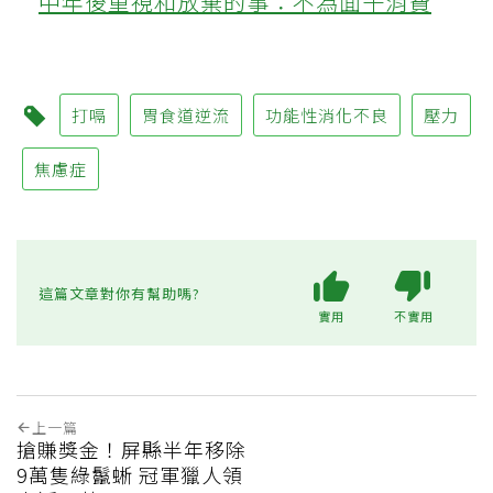
中年後重視和放棄的事：不為面子消費
打嗝
胃食道逆流
功能性消化不良
壓力
焦慮症
這篇文章對你有幫助嗎?
實用
不實用
上一篇
搶賺獎金！屏縣半年移除
9萬隻綠鬣蜥 冠軍獵人領