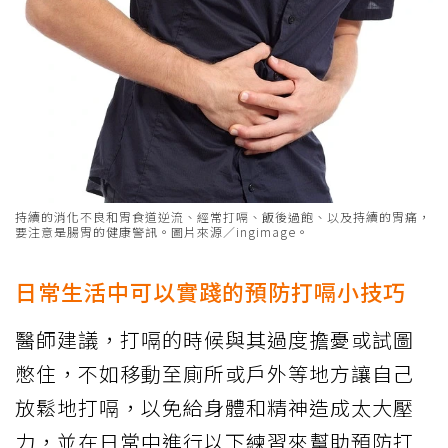
持續的消化不良和胃食道逆流、經常打嗝、飯後過飽、以及持續的胃痛，
要注意是腸胃的健康警訊。圖片來源／ingimage。
日常生活中可以實踐的預防打嗝小技巧
醫師建議，打嗝的時候與其過度擔憂或試圖
憋住，不如移動至廁所或戶外等地方讓自己
放鬆地打嗝，以免給身體和精神造成太大壓
力，並在日常中進行以下練習來幫助預防打