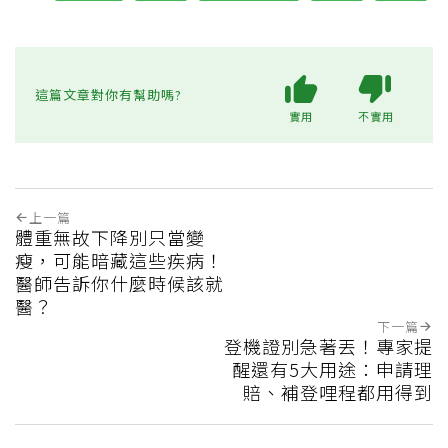
這篇文章對你有幫助嗎?
實用
不實用
上一篇
體重無故下降別只當變
瘦，可能暗藏這些疾病！
醫師告訴你什麼時候該就
醫？
下一篇
登機證別急著丟！專家提
醒還有5大用途：申請理
賠、補登哩程都用得到