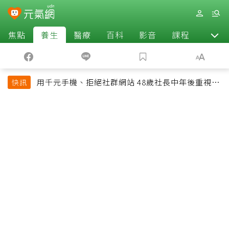
焦點
養生
醫療
百科
影音
課程
退休
用千元手機、拒絕社群網站 48歲社長中年後重視和
快訊
放棄的事：不為面子消費