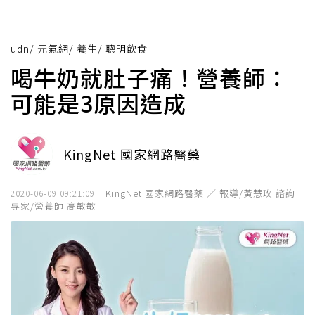
udn
/
元氣網
/
養生
/
聰明飲食
喝牛奶就肚子痛！營養師：
可能是3原因造成
KingNet 國家網路醫藥
KingNet 國家網路醫藥 ／ 報導/黃慧玫 諮詢
2020-06-09 09:21:09
專家/營養師 高敏敏