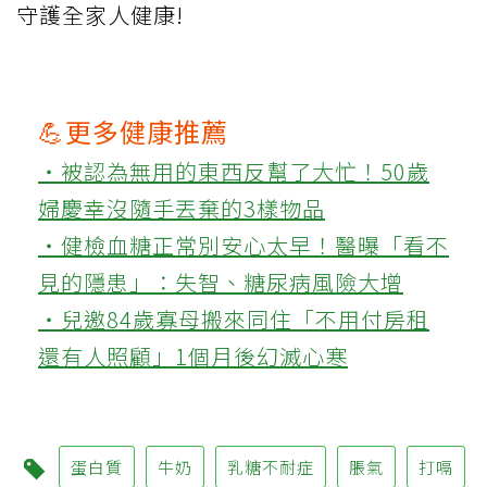
守護全家人健康!
💪更多健康推薦
‧被認為無用的東西反幫了大忙！50歲
婦慶幸沒隨手丟棄的3樣物品
‧健檢血糖正常別安心太早！醫曝「看不
見的隱患」：失智、糖尿病風險大增
‧兒邀84歲寡母搬來同住「不用付房租
還有人照顧」1個月後幻滅心寒
蛋白質
牛奶
乳糖不耐症
脹氣
打嗝