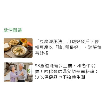
延伸閱讀
「豆腐減肥法」月瘦好幾斤？醫
揭豆腐吃「這2種最好」，消脹氣
有妙招
93歲還能健步上樓、和老伴跳
舞！哈佛醫師曝父親長壽秘訣：
沒吃保健品也不追養生潮