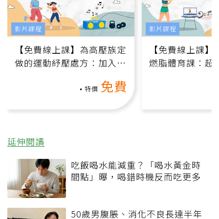
影片課程
影片課程
【免費線上課】為高壓族定
【免費線上課】
做的運動紓壓處方：加入行
燃脂體育課：超
動、增肌、互動元素，0基
氧」高壓族在家
免費
礎也能做！
負擔
特價
延伸閱讀
吃飯喝水能減重？「喝水黃金時
間點」曝，喝錯時機反而吃更多
50歲男腹脹、消化不良長達半年