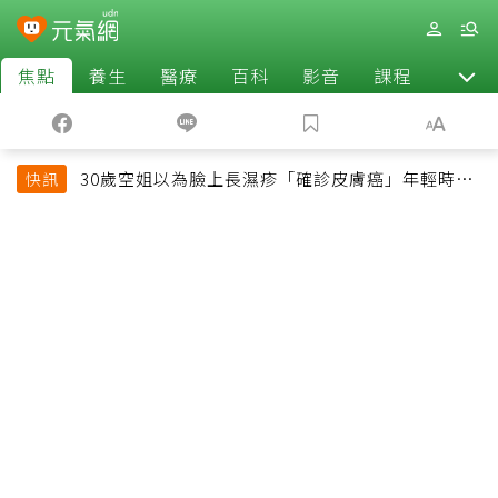
焦點
養生
醫療
百科
影音
課程
退休
30歲空姐以為臉上長濕疹「確診皮膚癌」年輕時一
快訊
習慣釀惡果超後悔