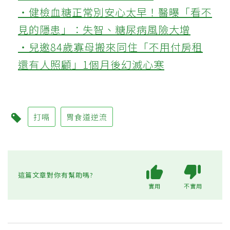
‧健檢血糖正常別安心太早！醫曝「看不
見的隱患」：失智、糖尿病風險大增
‧兒邀84歲寡母搬來同住「不用付房租
還有人照顧」1個月後幻滅心寒
打嗝
胃食道逆流
這篇文章對你有幫助嗎?
實用
不實用