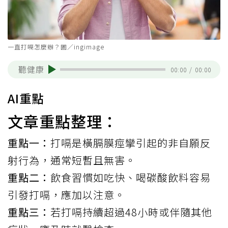
一直打嗝怎麼辦？圖／ingimage
聽健康
00:00
/
00:00
AI重點
文章重點整理：
重點一：
打嗝是橫膈膜痙攣引起的非自願反
射行為，通常短暫且無害。
重點二：
飲食習慣如吃快、喝碳酸飲料容易
引發打嗝，應加以注意。
重點三：
若打嗝持續超過48小時或伴隨其他