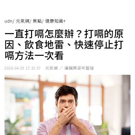
udn
/
元氣網
/
焦點
/
健康知識+
一直打嗝怎麼辦？打嗝的原
因、飲食地雷、快速停止打
嗝方法一次看
元氣網 ／ 編輯葉姿岑整理
2026-04-29 17:32:37