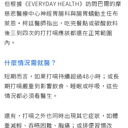
但根據《EVERYDAY HEALTH》訪問巴爾的摩
慈悲醫療中心神經胃腸科與腸胃蠕動主任布
萊恩·柯廷醫師指出，吃完餐點或碳酸飲料
後三到四次的打打嗝應該都還在正常範圍
內。
什麼情況需就醫？
短期而言，如果打嗝持續超過48小時；或長
期打嗝嚴重到影響飲食、睡眠或呼吸，這些
情況都必須看醫生。
還有，打嗝之外也同時出現其它症狀，如體
重減輕、吞嚥困難、胸痛；或排便習慣改