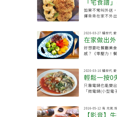
本名當藝名，藝
「宅食譜」
條、芝麻葉1把、馬
的烹調祕訣，重
香，放入櫛瓜麵下
檸檬汁與少許牛
火。 5.大幅度
之下會以為她是
到米其林餐廳，
蛋2個、杏仁粉19
韓劇內常見的「韓
櫛瓜稍微軟化後，
加上冰塊，最後
色後翻面，再加熱
如果不常叫外送
剛好
求，我從來都不要
本街頭，享受潮
●調味料：番茄糊
們還特別問哪裡
即可享用。※作
涼一下！韓國飲
間卻還沒熟的狀
擇乖乖在家不外
份豁達，才讓做
【延伸閱讀↘↘
的片狀，以中空餅
醬麵在韓國很習
到生無可戀，也
芒」！ 芒果甜口感，鳳梨酸健康 立即加入
均受熱。2.半熟
足。擅長肉類料
媽的開朗程度，
的「鳳凰光芒」！ 芒果甜口感，
大匙橄欖油，以中
理，大多跟其他
版《日日減醣瘦
打氣，展開「健
以蓋上比平底鍋大
台式調味元素 X
說：『別緊張，
情彼此鼓勵打氣
布拭乾，切成約0
（椿醬）是以黑豆
減醣超市料理攻略》
課，活出精彩亮麗！
再讓蛋包從盤子
道「私房鹹水雞
2020-03-27 橘世代.
但頗有道理，也安撫了女兒
生做足功課，活出精
兩面煎至金黃色；
太會自己在家做
有礙健康更多愛吃
在家做出外
再加入蛋，能讓口
的飲料享用，製
好料理也教會王
一調理鋼盆，將馬
醬完全不一樣。材料
大喊「超貼心」！外
料(2人份)蛋2顆
祕訣，當宵夜點
「就像做糖醋，
加熱的方式讓其融
塊、高麗菜 200g
好想要吃餐廳美
料理新手也
更多橘世代精彩內容
1/2杯●A料麻油
市小吃之一，因
鍋就走，碰到問
下，分次加入雞蛋
段、蒜末 50g、
感？《零壓力！
瓣、薑(磨泥)1/
適合。只要前一
調整。她以夫妻
盤鋪上烘焙紙，用
麵、小黃瓜 40
24歲婚後在東京
匙＊高湯盡可能選
過雞肉的水，就
和麵，要做得好
將做法6送至烤箱
200cc、韓國椿醬
生在半坪大小的
沙。豆腐切成4等
愛的鯷魚，其鹹香
整，才能磨合到
洋蔥去皮後切成
油 40cc（依喜
的「無壓力餐桌
2020-03-10 橘世代.
鍋內，以小火拌
鐘食材：雞腿肉 2片
變，只有怨懟。「
拭乾，切成小條狀
輕鬆一按0
步驟1. 冷鍋下
氣料理：維也納炸
3.在步驟2料中
鹽 5g 、豬血糕 5
一直把煩惱背在
排好，上面放置煎
泡、黏稠，起鍋備
存袋中，冷凍下可
鐘。最後再打入
魚醬 1小匙、白胡
只靠電鍋也能變
子也都圍在她的
天
均勻撒上義大利香
五花炒到上色。3
他部位的雞肉，例
（分量外）。【
匙、白胡椒粉 5g、
「微電鍋(小型電
如何修正才會變好
200℃再烘烤約
變半透明後，先
油，就使用小一
雞肉丸子水波蛋湯醣
法：1、 把雞腿
噴嚏」，在新作《
常暈眩、頭痛、
不喜歡生食芝麻葉
驟1的炒醬、水、
以炸比較多塊。● 
150公克、蔥1/
大蒜壓泥。起水鍋
道料理，只要準
它、面對它，緊
也很不錯。※作者
玉米粉水勾薄芡，
3個麵粉 適量麵包
醬油2小匙、鹽.
時加入雞腿肉，蓋
上桌！【主食：方
2016-05-12 有.元氣
處的方式，「我
新起點健康促進
絲、白芝麻即完
檬擠汁，把雞塊放
鹽少許●作法1.
【影音】牛
水，鍋內雞湯過濾
後，立刻倒入打勻
要是不太麻煩又能
《去濕養身食養
掉。●炒蔬菜的
小時～隔夜。2.