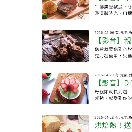
菠菜用熱水汆燙後
丁。所有蔬菜汆燙
果，而且還少了大
不行幾年前因為
決定癒病力》等
糖色才有香味，甜
後，補油到高度1
牛排廣受歡迎，
煮沸後，以小湯匙
切丁備用。7、 
～10 隻、青蔥1
路往前，除了寫食
者參考，如對某些
輕易切開就OK。C
會消耗，若炸多次
漫溫馨時光，用
入步驟2料，約煮
雞肉與蔬菜料拌
1小匙、胡椒粉少許
麵食手藝傳下去
低碳、排毒減敏
（味道比較搭）
160度C是恰當
薄牛排最好吃？以
裕之：Brain 
炒香，之後醃肉
泥，加醃料醃漬2
白菜豆腐捲，影
2020/03/
因為海鮮不耐久
多了。【在家自製
牛排4周先煎焦黃
醫院、薰風會山田
灣人都很喜歡吃
熱」，內鍋變熱後
如何才能找到可
韓綜美食：炸醬麵
材，在炒醬後放
烤不熟，和太薄
分鐘即可，這樣
2016-05-06 有.元氣
智症的預防內容
發，以增加酥脆
調味料炒出香氣，
「行」字，「想
加入粉絲專頁！ 
餅」我以前上課
【影音】親
筍、櫛瓜等等。2
箱，壓壓看牛排軟
孩童也能安心食
材，這樣才能讓
的蛋汁，趁熱以飯
紀走到什麼階段
橘、好學橘」等主
時的口味裡面只
煮一道肉類料理，省時省力。●
橫紋的對角，右
版！ 就是這麼簡
啤酒，就是這道料
鐘，打開即可品
得有意義。原文：
送禮就要送到心坎
加入
是像釜山糖餅，
油 適量鹽 適量義式香料 適量● 步驟：1.茄子切成厚片，水果彩椒去籽切小片，
後，另一面煎法相
摘自《雞蛋減重
肉片 200g、鹽
香酥內綿密 法式
60分就很不錯囉
克力超簡單，只
子出的糖餅預拌
球芽甘藍直接使用
指與4隻手指相觸
2020/03/3
、葵花油 適量 
的美味，不論是
倒入愛心或可愛
除了比較新鮮之外
塗上一層橄欖油，
硬度：3分熟 中
↘↘↘】。宅在
啤酒 150cc、低
又綿密的口感，絕
大家都開心，跟著
麵團：40℃溫水 2
式香料即可。● 
方肌肉硬度：7分
做出外食感／利用「主婦神
做法：1、 先將
匙、牛奶3大匙、
法：1.先將杏仁
2016-04-29 有.元氣
鹽 5g工具：壓
均勻受熱。本文摘自
藍帶親子講師，
世代的熱情彼此
切圈狀；鼠尾草切
【影音】D
糖，混勻成蛋奶汁
融化。3.分別加
150g、肉桂粉 5
出版】 歡迎加入橘世代社團 一群關愛自己、健康生活的熟齡世代，用橘世代的熱
臉書雙爸私廚
為第二人生做足功課
接下來分別將豬排
微電鍋內鍋放入奶
塊或切塊即可。Ti
巧克力醬 60g、
情彼此鼓勵打氣
母親節就快到啦！
鍋，以180°C
微焦金黃，灑糖
擅長多種創意料
粉。取一個大碗
第二人生做足功
感動，感受到你
粉、鼠尾草。秘
來口感會更棒。【
習，目前擔任《康
靜置發酵2個小時
成的草莓乳酪蛋
鬆，加入冰塊可以
利用微電鍋烹調
臉書男人廚房1＋
手沾少許油（防沾
親手做的母親節禮
Bingo，BIN
融合鮮蚵與蛋香的
粉（約1.5匙）
油乳酪100g、糖
2016-04-28 有.元氣
途，善用熟悉在
顆、A 菜1 小把、
中間黏合，接著把
烘焙熱！送
60g做法：1.
理」的特色，創造
1/4 小匙醬汁：海
開中火，以半煎炸
小時。2.接著做