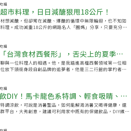
現。由於這家餐廳並不是無肉餐廳，所以我並沒有期待會看到無
acebook.com/udnGpowerIG：
是蔡惠君想要讓大家體驗的感受。第二個體驗是森林瑜珈，場地
，至今累積526萬點閱數！網友紛紛留言：「這位阿姨講得最詳
愛吃橘
有想到法式的燒腦可以用白花椰菜表現、一整根胡蘿蔔就可以取
.instagram.com/udnGpower社團：女性專屬|健身的我超美
平台，一邊聽瀑布聲一邊放鬆身心，看蔡惠君熟稔地伸展肢體，
靠超市料理，日日減醣狠甩18公斤！
漂亮啊！我希望我年紀大後也像你這麼活潑、有趣。」快70歲
兩道菜精緻的料理，並沒有因為原物料是便宜又大眾化的食材而
在科技業擔任業務，每天穿著套裝高跟鞋衝刺事業，但她說，看
uber，這位白髮女士在想什麼？位在景美仙跡岩步道山腳下的「培
真的對待和慎重的擺盤，完全是法式餐點該有的態度。普普通通
身材想減醣，但卻常在減醣、爆醣的循環中無限輪迴，也不知如
活，實則長期高壓忙碌，直到發現健康出問題，才決心改變生
早在10多年前就以無菜單蔬食創意料理成為老饕愛訪的私廚口
椰菜，透過廚師的創意價值數倍提升，也開拓了我對於食材的既
料理。成功減重18公斤的網路名人「圈媽」分享，只要充分利
本就熱愛運動的她，轉職為健身教練，並參加荒野保護協會擔任
起來簡單、背後工序卻極其繁瑣，利用食材原味創造不同的味蕾
斷的餐點之後，我忍不住在已經飽脹的胃納，又貪心加了幾湯匙
市採購平價食材，就能做出豐富多變的餐點，只要有效控制熱量
看到林業保育署的培育計畫，立刻加入森林療癒師的行列。森林
培仁累積30多年的廚藝精髓與人生智慧。她，外表優雅從容，
淋，作為甜蜜的句點。好吃，是新飲食吸引人的動力，以最近一
踐想嘗試減醣飲食的願望喔。※說明：本文為作者分享之料理食
用「心」去看大自然八仙山國家森林遊樂區，因為其主峰海拔
說到開心處毫不掩飾地放聲大笑。採訪當天桌上放著親手製作的
斷，我相信植物性料理必定會越來越受到歡迎。
常烹調參考。減重疑問需以專業醫師評估為準。圈媽的超市採買
愛吃橘
為八千日尺，因而取其日文諧音「八仙」，區內林木茂密，氣候清
豆銅鑼燒與核棗糕，紅豆餡、紅棗桂圓泥都親自熬煮，香氣與滋
「台灣食材西餐形」，舌尖上的夏季義
選擇當季蔬菜，並搭配各種顏色，例如綠色菠菜、秋葵；黃色的
與佳保溪匯流其間，園區內的溪水源自深山的森林，水質清澈，
與眾不同。忍不住請教她，為何如此會做料理？王培仁爽朗地
黑木耳、香菇；紅色番茄、紅蘿蔔等等，每餐吃到更多不同種類
的樂園，有非常豐富的鳥類生態，青背山雀、赤腹山雀等都是常
這是我這輩子最有興趣的事。」退休如何不要太廢太慌？找到能
聊聊與一位料理人的相遇。他，是我踏進高檔西餐領域第一位相
。2.肉類區：五花肉、雞胸肉、豬絞肉、牛肋條....。雞豬牛肉
內的竹林也非常清幽美麗。經過一夜好眠，第二天由森林療癒師
年來退休後第三人生的思考開始普及，王培仁可是從很小就考慮
一位放下頭銜身段自創品牌的追夢者，他是三二行館的掌杓者
變化不同吃法。3.海鮮區：選擇快熟、易料理的海鮮，搭配即
五感重啟。「閉上雙眼，聆聽周遭聲音，慢慢把心靜下來。」宋
可以支撐我一輩子」。會有如此「先進」的想法，是因爲小時候
三二行館大門，迎接我的是認識多年的好友Rick，每到夏季他總會
能輕鬆享受低醣海鮮大餐。圈媽的超市減醣料理1：塔香雞肉丸
署台中分署擔任志工九年，平時喜歡登山及賞鳥，說話時輕聲細
親的前車之鑑。「祖父在大陸是縣長，來台灣後找不到工作沒事
菜。被藝術氣息環繞的大廳裡，等待入座前的十分鐘，總是我最
按下，就能輕鬆製作這道香氣馥郁的嫩口雞肉丸。可以一次製作
雅自信，很難想像她年屆六十，已經有一個小學四年級的孫女，
天天坐在躺椅上，一躺就是20年。」而父親則恰恰相反，退休後
ck看到我靦腆女孩的模樣，總是會笑說，「唉唷，Jimmy主廚妳
愛吃橘
保存，想吃再取出煎熟加熱即可，很適合作為常備菜或便當菜。
能夠吸納各年齡層、不同背景的人才加入。擔任生態導覽志工多
飲DIY！馬卡龍色系特調、輕食吸睛、健
大學兼課，其他時間怕無聊就剪剪報、修族譜，做完了再繼續找
聽到Jimmy這個關鍵字，心情莫名就穩定了下來，但食慾卻被
 3.6 g、、脂肪 39.2 g、熱量 616 cal、膳食纖維 0.4 g、
態旅遊和森林療癒活動大不相同，生態旅遊是比較理性、傳遞知
無所事事，另一位是沒有主軸拚命找事做，這2種退休人生太廢
是我最喜歡的位置，沒有束縛感，總能讓口中的滋味伸向天際。
料雞腿肉 280g、洋蔥 30g、九層塔 5g、雞蛋 1 顆● 調味料米酒
、特調涼飲，可說是消暑聖品，如何能解渴消暑又喝得健康，還
癒則是重視感覺，用「心」去看大自然，參加森林療癒活動不用
來說都不理想。還在中學當美術老師時，她便想到，料理是自己
耀著一張設計成明信片的菜單，用簡單線條呈現這季主打菜，翻
l、橄欖油 10ml、白胡椒粉 0.5g、薑粉 0.5g、鹽麴 1g、玫瑰鹽
群平台，大秀創意，建議可利用家中既有的保健飲品，DIY繽紛
類名稱，而是要觀察所處環境，感受陽光及綠意。很多人置身山
喜歡做的事。「若是不喜歡的事，會覺得忍耐犧牲，不可能持續
全套料理用台灣食材入菜，應該是我第一次看到Jimmy如此表
雞腿排（切塊）、雞蛋● 作法1.將雞腿肉去骨切成小丁狀，再放入
調美飲、果香濃郁消暑冰沙及纖氣襲人的健康輕食。知名連鎖飲
受大自然，因此森林療癒師的任務就是帶領大家去感受，例如運
在一日三餐裡練功，50歲後退休開餐廳轉行當廚師，當時學校
喜之餘，先用一杯屏東九如檸檬醋飲，消去上山的暑氣，一乾而
.洋蔥、九層塔、雞蛋加入調理機，繼續絞碎、和雞肉融合。3.
今年4月與白蘭氏跨界合作，在飲品中加入一整罐的白蘭氏養蔘
中尋找各種不同形狀的植物，過程中感受大自然的奧妙。兩天一
麻煩，沒想到至今70歲，依舊在蔬食領域鑽研投入、日日熱情
又愛又恨，不得不說這一點也不酸，反而甜得像初戀。台灣食材
所有調味料，繼續攪打混合均勻。4.取一平底鍋，倒入橄欖油
包括「白蘭氏養蔘烏龍」及「白蘭氏養蔘蜜金桔」，推出後受好
愛吃橘