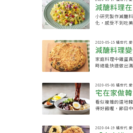
夜的活動，每天
不輟，甚至當起了y
歐陸作法串籤明
減醣料理在
（材料分量外）
評，其實，自己在
開始了解何謂森
次做菜都像新的
差不用剝殼吮指
焦，待底部變白、
與氣泡水、新鮮
林療癒是在優質
是她最大樂趣。
感的同時，隱約感
小研究製作減醣
披薩
用。Tips 可
將含維生素E、五
用身體的五感體
短缺，出身富裕
情和我打招呼，
化，感受不到吃
層塔取代甜羅勒
素的活顏馥莓飲
境深度結合，達
剩下的麵粉和油
果然，他愛用的
多年的喻碧芳老
起司或蔬菜，都很合
蔘活飲」將補氣
也讓參與者能重
味。」王培仁說
思刨個幾片，沒
做出好吃好看又
膳食纖維 3.3 g
和葡萄柚汁、蜂
價值與生物多樣
難得有一顆桂圓
兒不關我的事嘛
也學得會喔！【減
2020-05-15 橘世代.
起司粉 5g、黑胡椒粉
日清涼特調輕鬆飲
公私部門共同合
些飲食的記憶與
減醣料理變
醬），好滿足當
椰菜1個、紫花椰菜
將九層塔洗淨晾乾
黑醋栗、葉黃素
開放企業員工、
而會煮則是自己
松露雪，優雅地
子油2大匙、雞蛋
調理機中，大致打
檸檬汁等一起調
家庭料理中雞蛋
灣山林悠遊網報名：http
飽足
般職業婦女覺得
未盡乾煎馬頭魚
紫花椰菜清洗乾
加入檸檬汁攪打均
混合養蔘飲－冰
時總能快速做出
負離子存起來！
天如何變化菜色
香，這就很有趣
硬皮，也切碎；使
後，用分量外的橄
裝飾，即可完成
（低醣）料理，
健康生活走進山林
什麼錢買肉，就
戲。俗話說「無
入電鍋以半米杯水
適量橄欖油淹過表
沙拉及低卡優格
只是每天都水煮
得把不吃的鴨骨
的台東野生青龍
成末；青蔥切除
海鮮櫛瓜麵很多
「填一點」今夏也與
呢？介紹3道讓人
2020-05-08 橘世代.
蔬食照樣能請客
油香煎，食材用的
洗淨剖開去籽後切
成長條狀，製作
宅在家做韓
系列高麗蔘飲、
包】祕訣是不用馬
菜好玩的地方。人生盡力就好 60分也不錯啊
的西餐功力，不往
開中小火，將蛋白
營養成分淨碳水化合物 
外觀繽紛可愛且
質量12.5公克●
理，心反而像定
我最驚訝的是一
洋蔥末拌炒爆香一
看似複雜的道地
醬麵、糖餅
質 38 g●材料蒜
油、高麗蔘紅石
(黑•切片)25
去試做，就好像
起來，當然也激
分鐘，撈起後放
得好餓喔，節目
20ml、玫瑰鹽 
不同口味的慕斯
匙●作法1.將蘑菇
學料理就是邊聽
在其中看一位主
法4拌炒。6.做
情的關係許多人
法1.蛤蜊放入鹽
漸層感，每一層慕
狀。2.將1/2
道菜，回家就嘗
舌尖。希望Jim
炒至熟，起鍋前
也可以做出歐巴歐
或刨絲刀將櫛瓜削
果會更好，最後
將蛋打入大碗後攪
好吃，然後下次
的義大利菜衝擊
芝麻葉披薩】●份
韓式調味料、常
2020-04-19 橘世代.
鍋煎至雙面約八分
夏季奶昔使用高
勻。4.直徑18
放手去做。就好