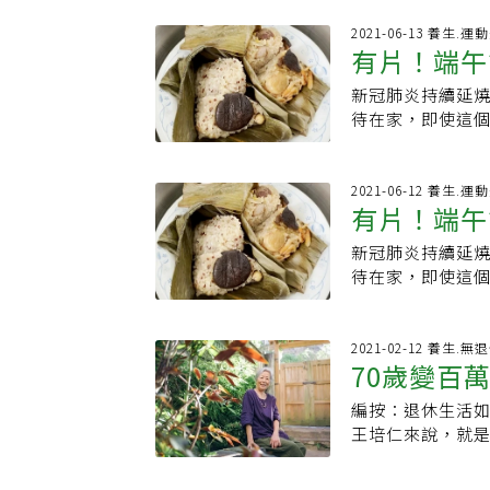
可頌套餐很快就
園藝療癒、音樂
白的炒蛋，不僅
2021-06-13 養生.運
帶開，帶到森林裡
有片！端午
含有豐富蛋白質
自然賜予的美味
餐廳提供各種無
點陌生，森林療
新冠肺炎持續延
很普遍。此外，
式。品嚐大自然
待在家，即使這
治店和餐車也有
前，先在園區涼
吃才不會吃膩呢
發現連美乃滋、
意料理，五葉松
不加味精的「傻
以利用鷹嘴豆、
非常開胃的五葉
吃得健康，每一
2021-06-12 養生.運
食。亞馬遜旗下的上
有片！端午
冰鎮五葉松汁，
片除了介紹「傻
門設立無蛋無奶
林業保育署自10
子不吃膩，透過
肉的漢堡即將成
新冠肺炎持續延
認證森林療癒師
的好感度！｢有肌
以及讀到那些包
待在家，即使這
林療癒師來帶領
滿的鼓勵和正能
含肉類。從內外
吃才不會吃膩呢
脫掉鞋襪，一開
單！YT：有肌勵http
呢。許多標榜新
不加味精的「傻
候，反璞歸真，
https://www.f
的消費者，提供
吃得健康，每一
2021-02-12 養生.
放鬆之後，開始
https://www
70歲變百萬
及味道，搭配組
片除了介紹「傻
照片存在腦海裡
放棄口感的人，
子不吃膩，透過
組，一人蒙住眼
編按：退休生活如
苛求自己，
雞塊等重度加工
的好感度！｢有肌
相機在園區找景
王培仁來說，就
形，利用植物特
滿的鼓勵和正能
面，之後互換角
整，才能把料理愈
廳裡，整顆擺放
單！YT：有肌勵http
自己最喜歡的畫
呀，下次再進步就好