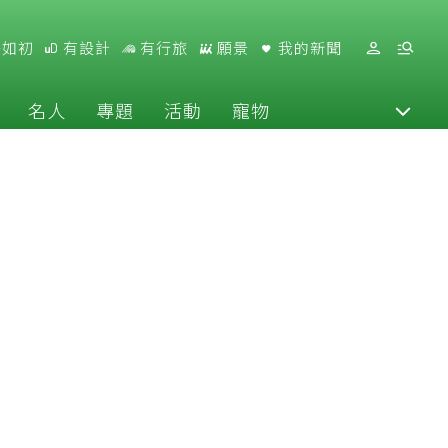
好如初
有設計
有行旅
願景
我的新聞
名人
專題
活動
寵物