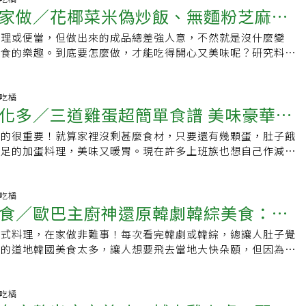
活動後都會再次進行身心狀態量測，看到血壓和脈搏微降，似乎
outuber、拍影片分享手藝、傳遞蔬食理念。拒絕一成不變 每
蝦真的超級台，台到我以為在熱炒店，原來都是胡椒惹得禍，只
家做／花椰菜米偽炒飯、無麵粉芝麻葉
，利用湯匙挖取攪打好的肉泥並塑型入鍋，以中小火慢慢煎至微
家也可DIY，不只養蔘飲，活顏馥莓飲、葉黃素精華飲等，都可
林的療癒力。百場森林療癒活動現正報名中林業保育署表示，森
創作愛做菜也愛請人吃飯，尤其喜歡看到別人吃得開心的表情，
，不然我就要點罐可樂乾杯了。當我還在捉摸這種熟悉又陌生口
稍呈金黃色就可翻面。5.將雞肉丸每一面都煎熟即可盛盤享
果汁、優格、沙拉等搭配。●「莓」到冒泡的「寶石紅」風味飲
且完善規劃的森林環境中，透過森林療癒師的引導，讓參與者運
談起料理的啟蒙，則要回溯到王培仁的成長時光。戰後遷台物資
覺有人靠近，回頭一看，果然Jimmy主廚帶著他的招牌笑眼熱
料理或便當，但做出來的成品總差強人意，不然就是沒什麼變
以淋上自製青醬享用。圈媽的超市減醣料理2：如何自製青醬使用九
種莓果精華及專利認證葡萄子萃取物，以及葡萄子多酚、原花青
驗自然，吸收芬多精，感受森林生命力，藉由療癒活動與森林環
的母親，即使沒錢也會想方設法給小孩做點心吃。「她會用配給
突然閃過一個念頭，還沒吃主餐就看到他，下道菜一定不簡單。
美食的樂趣。到底要怎麼做，才能吃得開心又美味呢？研究料理
，再搭配松子，香氣更盛。自製青醬可搭配各式餐點，與肉類、
，倒入清爽的氣泡水，並搭配檸檬片。●酸甜可口的「粉紅蜜柚
到穩定血壓、提升免疫力、調節自律神經等預防保健效果，同時
，桿成水餃和韭菜盒子，就算餡料少得可憐，也還是吃得津津有
松露終於上場，搭配的是花蓮玉米雞。本以為要黑白配色意思意
師，來為大家示範如何用常見食材和電鍋、平底鍋等簡單廚具，
拍。●營養成分淨碳水化合物：脂肪 65.8 g、熱量 637 cal、
人蔘搭配固氣五味子、不上火的麥門冬的養蔘飲－冰糖燉梨，混
新認識和尊重自然環境，提高社會大眾對於森林生態系多元服務
，因為得之不易，珍惜著吃反而更能吃出食物的滋味，「比如說
想到他的手完全沒要停下來，我也在旁邊起鬨，反正下重本這事
飽足的花椰菜米偽炒飯、以及料多味美的無麵粉披薩，料理新手
、蛋白質 8.2 g●材料九層塔 50g、蒜頭 20g、松子 20g、帕瑪森
蜜柚子醬一起攪拌均勻後，倒入氣泡水，營養滿分酸甜可口的夏
性保育的認同。林業保育署正與各領域有意發展森林療癒業務之
，就小心翼翼地剝開外殼，一小口一小口地嗅聞、品嚐」，而這
，但絕對不能放過法國三大頂級美食之一（鵝肝、松露、魚子
醣料理第一道：花椰菜米偽炒飯】●份量：4人份●材料：白花
愛吃橘
 0.5g、玫瑰鹽 0.5g、橄欖油 50ml、檸檬汁 10ml● 作法1.
。●夢幻「神秘紫」風味特調飲選用含有維他命E、莓類黑鑽石
作，由認證森林療癒師設計帶領一年百場以上的森林療癒活動，
味道，也成為她日後崇尚食物原味的養分。懂吃是家庭養成的，
化多／三道雞蛋超簡單食譜 美味豪華又
一回”偽上流人”的小小心願。短短幾秒鐘的時間，像看了一場
50g、竹薑20g、青蔥2支、洋蔥1/2個、水果紅甜椒1/2個、椰
。2.將九層塔、蒜頭、松子、起司粉、黑胡椒粉、玫瑰鹽放入
與玉米黃素等的葉黃素精華飲，搭配喜愛的莓果與氣泡水、少許
醫護人員、樂齡長者及一般民眾報名付費體驗，有興趣者可至台
練就出來。結婚生子後，天天張羅三餐、幫先生小孩帶便當，一
包裹著雞肉，讓純淨肉質多了點貴氣和特殊香氣。魚蝦壓軸意猶
2個、蒟蒻米150g●調味料：海鹽適量●做法：1.將白花椰菜、
碎。3.將橄欖油分2∼3次加入調理機中，繼續攪打均勻。4.最後
和。●撞色藝術「繽品」輕食先將新鮮水果打成果汁，再將果汁
真的很重要！就算家裡沒剩甚麼食材，只要還有幾顆蛋，肚子餓
s://recreation.forest.gov.tw/Event/ForestTherapy
辛苦的差事，王培仁卻樂此不疲，在預算有限下，甚至還想著每
作法不稀奇，但用分子料理手法把馬鈴薯澱粉下鍋炸到像碎米
淨，瀝乾水分，花序先分切成小朵，再切碎，莖幹部位削去外部
勻。檸檬汁可幫助穩定顏色，讓色澤更好看。5.裝入密封罐
糖燉梨、蜂蜜及適量冰塊，打成冰沙後即可倒入杯中，加上簡單
滿足的加蛋料理，美味又暖胃。現在許多上班族也想自己作減醣
百條步道秘笈延伸閱讀專家簡文仁推薦登山步道！走入山林享受
。「個性使然吧，我就是討厭一成不變。」「請朋友吃飯時，沒
了。想要讓海味完全釋放，海藻醬和粉紅胡椒的確加分但不搶
其看起來像白米飯一樣， 稱之為「花椰菜米」。花椰菜米需先
欖油覆蓋醬料保存。Tips：成品裝入殺菌乾燥的密封罐，補倒
清涼美味且好拍的盛夏元氣冰品。或是將活顏馥莓飲淋在爽口的
雞蛋更是不可或缺的重要食材之一，有蛋讓整餐飽足感大提升。
 簡單易行的預防失智處方箋
買便宜的魚尾巴，或是排骨切成肉絲拿來炒菜；買烤鴨三吃，還
魚，蝦嘛好」，在這裡沒這回事，魚蝦都要一網打盡，這季主打
（份量外）蒸過備用。2.竹薑洗淨去皮擦乾，切成片狀，再切
面，這樣的方式可冷藏保存一週。圈媽的超市減醣料理3：蒜味
上，酸甜口感不但消暑且不用擔心熱量問題喔！網紅人氣夯店
蛋．煎荷包蛋難免會吃膩，如何利用雞蛋做出更多變化的菜色
熬湯，就這樣變出做一桌子的菜。」受到婆婆影響茹素後的她，
蝦，少了壯觀的龍蝦頭，我覺得粉的挺可愛，先低溫烹調再檸檬
根部，洗淨瀝乾水分後切成珠；洋蔥去皮後切成末；水果紅甜椒
人乍看這道料理，都以為是真的義大利麵呢！其實是將櫛瓜刨削
另一保健飲品正官庄合作，老闆娘兼主廚Kelly以GoodBASE
看了就垂涎三尺的雞蛋料理，一起來做做看喔。【義式蘑菇蛋
愛吃橘
擺桌，對她來說，運用簡單又便宜的食材變化出千滋百味才是做
好口感不會差，沾上用蝦頭熬成的醬汁，乘載著Jimmy 30多年
丁備用。3.將雞蛋的蛋白與蛋黃分開；取一平底鍋倒入椰子油
出相近的視覺與口感。如果買不到櫛瓜，也可以小黃瓜替代。●
食／歐巴主廚神還原韓劇韓綜美食：炸
蔘纖凍，研發兩款在家即可簡單製作且輕鬆無負擔的夏日甜點，
鈴薯，只用低醣食材製作！●義式蘑菇蛋包醣量1.3公克、蛋白
個性「愛動」不拘小節，但遇到料
我此行。上甜點意味著終於能和Jimmy主廚坐下來好好聊聊，
與蛋黃分開拌炒後取出備用。4.原平底鍋放入做法2的竹薑末、
14.4 g、脂肪 26.2 g、熱量 434 cal、膳食纖維 6.7 、蛋白
兼具美妍、補氣、膳食纖維。●蔘纖凍紅石榴巧克慕斯將鮮奶
材料(四人份)蛋6顆、蘑菇6顆、番茄1/2顆、鯷魚(切片)3片、橄欖
了錨一樣，專心一致。「做一道菜我會花好幾天去想、去研究、
個溫和溫暖的人，談到與”星星”擦身而過的遺憾，反倒激動了
下，至香味溢出。5.蒟蒻米放入一鍋煮滾的水(份量外)中汆燙1
韓式料理，在家做非難事！每次看完韓劇或韓綜，總讓人肚子覺
頭 25g、蝦仁 6 尾、蛤蜊 10 顆、櫛瓜 500g、辣椒 5g、橄欖油
榴飲、吉利丁粉液與鮮奶油、黑巧克力、吉利丁粉液，做為兩種
公克●A料起司粉2大匙、鮮奶油1大匙、鹽.胡椒各少許、橄欖油1大
做數學證明題，這個過程很享受也很有趣。」沒有網路的年代，
發了他的鬥志。用台灣料理做義大利菜，可以說是前哨戰，我樂
入冷水中過一下水，再撈起瀝乾。將白花椰菜米、蒟蒻米放入做
中的道地韓國美食太多，讓人想要飛去當地大快朵頤，但因為疫
適量、黑胡椒粉 適量、起司粉 15g●超市採買：蝦仁與櫛瓜●作
底，先在杯底上鋪上芒果丁，接著逐一鋪上不同口味的慕斯打造
切成縱切成0.6 ∼0.7公分寬的片狀。番茄去籽後切成0.8公分塊
、邊看、邊做。小時候跟在媽媽身邊看，長大後聽聞同事說了哪
廚如何挑戰自己，因為越有衝突，身為消費者的我們，越能刺激
法5續入蛋黃、蛋白、青蔥末、紫花椰菜米、水果紅甜椒丁快速拌
暫時沒有旅遊計畫，甚至宅在家不出門，現在告訴你即使在家，
水（材料分量外）中吐沙，辣椒切圈備用。2.利用蔬果削鉛筆機
斯鋪完後放入冷凍約5分鐘後，再加入另一種口味慕斯，漸層效
大匙的橄欖油放入平底鍋後加熱，將蘑菇炒透後，取出稍微冷卻。3.
試自己做，「味道不對再重來，煮完了吃看看，想著還能怎樣更
my主廚看到這篇文章，能會心一笑，謝謝你總是帶給我與眾不同
依個人鹹淡喜好酌加海鹽調味即成。【減醣料理第二道：無麵粉
膩愛吃的「正韓食」料理喔。由孫榮Kai歐巴主廚親自示範，從
成細長條狀，做成櫛瓜麵。3.利用餐巾紙吸乾蝦仁水分，入油
在杯子上方鋪上喜歡的水果及滿滿的蔘纖凍。●高麗蔘綜合水果
散，混入步驟2料、鯷魚、A料。加入步驟1的番茄、橄欖後拌
再改進。」她說，學習任何事物，光聽光看是做不出來，得自己
。愛吃橘頻道，邀請美食記者蕭涵，分享平凡人的不平凡體驗。
量： 4人份●材料：黃豆天貝100g、橄欖油2大匙、黃節瓜1
用食材開始，搭配詳細圖片說明，無私分享正宗韓式料理與點心
愛吃橘
熟盛起備用。4.蒜頭切片，放入橄欖油鍋中，以低溫小火煸
麗蔘野櫻莓飲、牛奶及些許稍微打碎的冰塊，接著將芒果果肉、
公分的平底鍋中加入1/2大匙橄欖油後加熱，放入步驟.料。轉中
比調味，鹽巴加幾匙才濃淡剛好，得一次次憑經驗才知道。乍聽