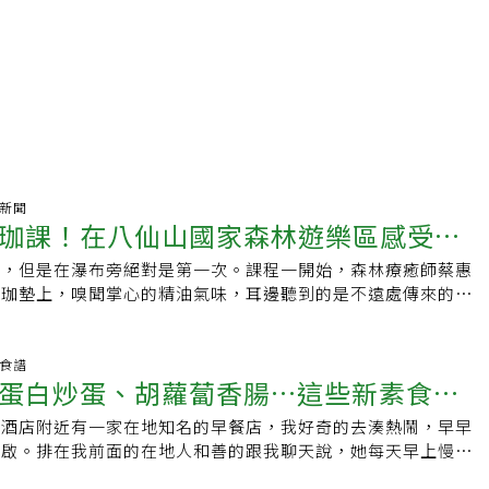
氣新聞
珈課！在八仙山國家森林遊樂區感受森
課，但是在瀑布旁絕對是第一次。課程一開始，森林療癒師蔡惠
瑜珈墊上，嗅聞掌心的精油氣味，耳邊聽到的是不遠處傳來的瀑
繃的身體開始放鬆，平時因為工作和生活瑣事而產生的焦慮和煩
心靈沉澱而抒放下來。這場由林業保育署舉辦的兩天一夜森林療
從台北一路帶到位於台中市和平區的八仙山國家森林遊樂區，當
養食譜
蛋白炒蛋、胡蘿蔔香腸…這些新素食創
區開始駛進山區，放眼望去山巒堆疊，綠境中有溪流瀑布，心情
動前，先為每位學員進行身心狀態量測，量血壓、脈搏以及填寫
說酒店附近有一家在地知名的早餐店，我好奇的去湊熱鬧，早早
也歡
，預計活動結束後再次測量，觀察前後差距。儘管森林療癒已經
開啟。排在我前面的在地人和善的跟我聊天說，她每天早上慢跑
，但親自體驗還是很有新鮮感。專門提供森林療癒服務的「森林
去買咖啡，再到這家以新鮮麵包起家的早餐店等候。我點的必吃
遠說，近年來多元照顧在台灣愈來愈盛行，但其他療癒活動像是