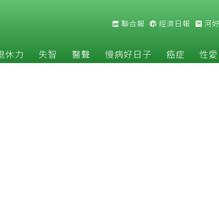
聯合報
經濟日報
河
退休力
失智
醫聲
慢病好日子
癌症
性愛