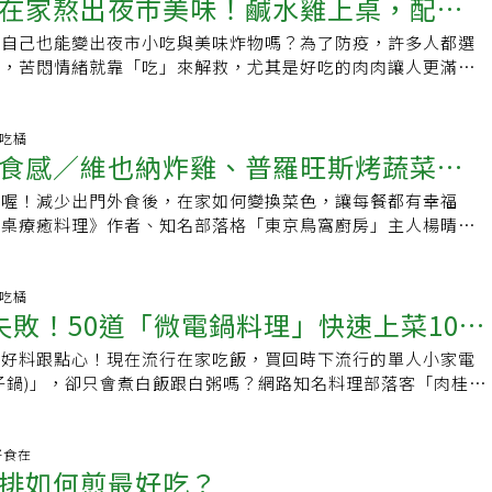
名當本名，從平凡生活中學會走跳人生，從街邊小吃、巷弄館子
在家熬出夜市美味！鹹水雞上桌，配劇
札瑞拉起士250g、奶油乳酪60g、披薩專用起士絲150g、雞
現韓流偶像餐桌上最愛美食，「正韓食」即將在你家華麗重現。
油鍋拌炒，再加入蛤蜊，待蛤蜊打開，加鹽、胡椒調味。5.待
奶打成果泥，再將芒果果泥倒入杯中，接著放入滿滿的蔘纖凍，
攪拌。半熟後蓋上蓋子，轉小火加熱約3 分鐘左右。當底部變成褐
個追求完美的人，但王培仁卻搖頭說：「人生盡力就好，不要苛
被寵壞了舌尖，愛吃又愛分享，不挑食但強調感覺。喜歡盲走日
0g、洋蔥1/3個、聖女小番茄4顆、九層塔葉5片、黑橄欖3顆。
式炸醬麵」這道菜是我老婆妙麗到韓國第1個指定菜色，而且我
放入蝦仁、辣椒，煮至喜愛的熟度即可盛盤。6.撒上起司粉，
將野櫻莓飲緩緩倒在冰塊上，做出漸層效果雪泥。。延伸／炎夏
3 分鐘。●義式蛋包的煎法1.煎蛋時容易出現外圍凝固變硬，中
，自己也能變出夜市小吃與美味炸物嗎？為了防疫，許多人都選
求自己100分，60分也不錯啊，下一次再改進。」或許就是這
流南韓氛圍，偶爾來點東南亞豔陽，朝著一月一國的藍圖邁進。
150g、義大利香料適量●做法：1.將黃豆天貝橫剖成約0.5公分
有外送，因為想看外送的鐵盒子，想起來還蠻好笑的。外送的炸
者介紹：張晴琳（圈媽）曾經是熱愛甜食與麵食的人，要不是胖
品師教你在家自製天然手搖飲。延伸／夏日舌尖的「鳳凰光
況。所以，要由外向內大幅度的攪拌，讓煎蛋產生厚度，也能平
出，苦悶情緒就靠「吃」來解救，尤其是好吃的肉肉讓人更滿
菜變成享受，也讓她在母職角色不苛求自己，小女兒怡慈分享媽
↘】。小暑餐桌－米苔目「鹹甜皆宜，冷熱皆行」！。夏日舌尖
乾圓模按壓在天貝片上，形成天貝圓片。2.取一平底鍋，加入1
以為常，而且一定要附上醃黃蘿蔔。炸醬麵在韓國是屬於中國料
不會想要改變自己的飲食習慣。她將自己減醣心得完整公開，出
粉絲專頁！ 用橘世代的熱情彼此鼓勵
後，蓋上蓋子以小火繼續加熱約3 分鐘。3.當底部上色後翻面。可
理的陳秉文主廚分享：「只要懂得煮，沒有不好吃的肉！」，以
「以前學測時媽媽去陪考，我書沒讀完緊張兮兮，我媽卻鼓勵我
鳳梨酸健康 立即加入粉絲專頁！ 用橘世代的熱
火將做法1的天貝圓片兩面煎至金黃色。3.黃節瓜洗淨用乾淨棉
麵點類一起賣，像是蒸餃或是炸餃，以及糖醋肉。韓國的炸醬
身料理》一書，並成立網路社團相互交流討論。本文摘自《日日
康橘、好野橘、愛玩橘、好學橘」等主題，為第二人生做足功
一些的大盤子。4.就像把蛋包蓋在盤子上，直接蓋住翻轉。5.
 西式烹調手法，在家也能成為肉料理小廚師。今天主廚介紹這兩
趕快看同學的（考前筆記），現在看印象最深刻！』」雖然阿Ｑ
，展開「健康橘、好野橘、愛玩橘、好學橘」等主題，為第二人
.5公分厚片，同樣放入已加1大匙橄欖油的平底鍋中，以中火將
為基底， 通常都是工廠大量製造現成的（台灣也買得到），不
，采實文化 2020/08/05出版※ 提醒您：禁止酒駕 飲酒過量
&gt;&gt;現在立即加入
滑進平底鍋。【韓式豆腐鍋】韓式料理具代表性的湯品。完成後
盤」與「啤酒麵糊炸豬排」，可說是追劇良伴，很適合搭配喜愛
愛吃橘
的焦慮。人生就像做料理 面對、調整，滋味才會變更
彩亮麗！&gt;&gt;現在立即加入
芝麻菜洗淨瀝乾水分(或用乾淨棉布拭乾)撕成小段，備用。4.取
醬，所以都是買一包一包自己回家炒香，味道跟我在台灣吃的炸
驚選延伸閱讀吃巧克力不怕胖？零罪惡感的減醣甜點 情人收到
食感／維也納炸雞、普羅旺斯烤蔬菜，
感更滑順。●韓式豆腐鍋醣量13.4公克、蛋白質量32公克●材
作方法連料理新手都學得會，台灣小吃風味十足，再加入主廚小
培仁人生道理。面對事情，必須去面對它，錯了要知道怎麼改。
札瑞拉起士、奶油乳酪、披薩專用起士絲100g 放入，並以隔水
（1～2人份）食材：豬五花 200g–切丁、馬鈴薯 200g–切
食族「減肥菜單」大公開，原來營養師都這樣吃！ 立即按讚
、蛤蜊200公克、嫩豆腐1塊、豬五花(薄片)180公克、白菜泡菜
心都涮嘴。【主廚食譜：私房鹹水雞盤】鹹水雞是經典的台灣夜
太鹹了就加點糖、加點醋，或再加料，想辦法調整味道，不能甩
化。5.當做法4融化時必須不停攪拌均勻。同樣在隔水加熱狀態
–切塊、洋蔥 300g–切塊、綠櫛瓜 200g–切塊、青蔥 100g–切
食喔！減少出門外食後，在家如何變換菜色，讓每餐都有幸福
能輕鬆完成！
不漏接！&gt;&gt;現在立即加入粉絲團
2大匙、酒1大匙、韓式辣椒醬1大匙、味噌1大匙、蒜(磨泥)1/2
為在鹽水中煮熟而得名，不論是當點心、下酒菜或宵夜，都非常
題不去面對。」人生就像做菜一樣，滋味若不理想，就必須不斷
、杏仁粉，並且拌勻。6.烤箱先以上下火200℃預熱10分鐘。烤
薑末 25g、細麵 200g–滾水煮熟*選擇彈性好的手打麵或手切細
餐桌療癒料理》作者、知名部落格「東京鳥窩廚房」主人楊晴，
2拇指寬、辣椒粉(或一味唐辛子)1小匙、高湯2杯、醬油1又1/2大
天先醃好雞肉，以燜煮的方式烹調，就能做出美味的鹹水雞；燙
相處為例，「遇到爭執就要解決、去調整自己啊。夫妻關係就像
刮刀棒將做法6的麵糊刮到烤盤紙上，以湯匙抹成圓形厚片。7.
g–切絲、水煮蛋 半顆、白芝麻 適量調味料：油（炒椿醬用）
陪伴先生求學，從完全外食族變身為料理達人，一切的魔法都發
擇昆布小魚乾風味●作法1.蛤蜊泡在海水程度的鹽水中1小時吐
是現成高湯，用於汆燙配菜是最好的調味，食譜多加了義大利人
，水加多加少、皮桿厚桿薄、火力是大或小，都是要不斷慢慢調
內，以上下火200℃烘烤約8分鐘，取出後均勻地抹上番茄糊。8.
 100g、砂糖 40g、水 350cc、醬油 20cc（依喜好調整）、蠔
廚房內，她研發出多道集美味又簡單、普通小資族又能輕鬆達成
分。豬肉切成容易食用的大小。2.白菜泡菜中加入A拌勻後放入
的滋味讓小吃多了點層次。食材份量：2 人份烹調時間：20 分
最恰好的狀態。」回想起自己媽媽，對一生的不愉快，不曾去改
小丁；聖女小番茄洗淨去蒂頭剖半；九層塔葉洗淨後用乾淨棉布
好調整）、玉米粉水 40cc（玉米：水＝1：2）、芝麻油 少許料理
提案」，料理新手也能輕鬆完成喔！【一端上桌就搶光光的超人
愛吃橘
炒（留意不要炒焦）。炒香後放入蛤蜊、豬肉，炒至肉色改變。
、薑 20g 、洋蔥 20g、蔥 1支、大蒜 2瓣、白胡椒粒 1g 、海
她老是抓著過去不放，連50年前的舊帳也翻出來和我爸生氣，
。將上述食材均勻排在作法7的披薩表面，再將煎好的黃節瓜片
失敗！50道「微電鍋料理」快速上菜100
油、韓國椿醬，開小火開始炒醬，不停攪拌炒10分鐘，炒到起小泡
雞】● 小撇步：1. 雞肉做到裹完麵包粉的步驟後，可以放入保
加入高湯，轉大火。煮沸後放入醬油、豆腐，以中火煮4 ∼ 5分
0g 、花椰菜 30g、四季豆 20g、紅蘿蔔 30g 、玉米筍 2根 、鯷
身上，怎麼會快樂？但其實她很幸福了，不用為生活操心，小孩
過的天貝片。9.黑橄欖去核後切成圈狀，放在做法8的披薩上，
用。2. 同鍋下一點炒醬的油、蒜末、薑末、蔥段爆香，再下豬
保存3周，要吃時再炸熟或烤熟都可以。2.雞胸肉也可以換成其
蛋。依個人喜好調整蛋的熟度。完成後也可依喜好撒上珠蔥粒
椒粉 1g、初榨橄欖油 20cc鹹水雞醃料：八角 1個、花椒粉 1大
出好料跟點心！現在流行在家吃飯，買回時下流行的單人小家電
身邊。」王培仁認為，就像弄砸了一鍋菜，那就把心力放在下次
料及50g的披薩專用起士絲。10.將做法9放入烤箱以上下火
. 接著加入馬鈴薯、高麗菜、洋蔥、櫛瓜，大火炒到馬鈴薯表面
如雞腿肉會比較有嚼勁，雞里肌肉可做成雞柳條。3.若想省
雞肉丸子水波蛋湯】將調味好的雞絞肉用湯匙做成雞肉丸子。●
海鹽 3g、燕麥燒酒 30cc、香菜梗 1支、初榨橄欖油 10cc做
子鍋)」，卻只會煮白飯跟白粥嗎？網路知名料理部落客「肉桂打
吃。之於身體，她也有同樣的體悟。「50歲後因為更年期，經
10 分鐘，取出在中間放置芝麻葉即可上桌分切食用。說明：如果
將蔬菜撥到旁邊改中小火下砂糖翻炒，炒到有焦糖香氣後再下步
點的鍋子，分多次炸；若想省時，就使用大一點的鍋子，一次可
量6.1公克、蛋白質量24公克● 材料(2人份)蛋2顆、雞絞肉
肉與醃料混勻，冷藏一個晚上。2、 薑切片、洋蔥切絲、蔥切段；
愛上微電鍋100天美味提案》，分享個人用小型電子鍋製作出多
嘔吐，加上有糖尿病，後來肺也長東西。生病了，就是得接受
，也可以在烘烤的最後2分鐘時，均勻放上芝麻葉烘烤， 風味
醬油、蠔油，滾煮15分鐘。4. 煮到蔬菜熟即可，起鍋前分次下
食材：雞胸肉 約600克檸檬 1/2個黑胡椒 少許鹽 2小匙全蛋液
2根、鴻喜菇1袋、菠菜1/2把● Ａ料蒜(磨泥)2小匙、麻油2小匙、
，加入薑片、洋蔥、蔥段、白胡椒粒以及海鹽。3、 鍋中微滾
備好食材，全部放入鍋後輕鬆按下按鈕，從好菜到甜點都能搞定
張、煩惱都沒有用。」於是王培仁試著改變，找到跟身體好好相
介紹：喻碧芳東雅小廚、Too Simple減醣廚房執行總監、台灣
再淋上芝麻油提味。5. 盛盤，搭配煮好的麵、水煮蛋、小黃瓜
粉 適量奶油 20克油 適量● 步驟：1.雞胸肉去皮切塊，新鮮檸
胡椒各少許、水2杯●B料高湯(固狀)1塊、酒1大匙、醬油2小匙、
鍋蓋以小火煮5分鐘，再關火燜10分鐘。4、 雞腿肉取出泡冰鹽
便快速不油膩 蝦仁蛋炒飯】微電鍋也能做蛋炒飯！當米飯煮好
.好食在
變得更積極運動，不吃添加食品，也嘗試泡腳、打太極拳等，只
協會顧問、台灣慢食協會監事、低溫烹調料理講座講師。著有：
成。●炒醬時火力不能太大，因為韓國椿醬裡有焦糖，容易焦
入密封容器內，用鹽、黑胡椒和檸檬汁按摩入味，密封冷藏醃2
將雞絞肉、A料放入大碗攪拌。2.蔥斜切薄片。鴻喜菇去蒂剝散。
排如何煎最好吃？
之後備用。5、 將花椰菜切小朵、四季豆、紅蘿蔔與豬血糕切
的蛋汁，迅速攪拌後，蓋上鍋蓋燜5分鐘，就能做出炒蛋般的效
養生、增強體力的事，我都會去試。」行動吧！ 做了才知道行
薑料理》、《原味料理全圖解》、《食蔬好日子》、《食物溫度
時候用大火，才不會出太多水。●這個步驟很重要，糖要炒到焦
醃好的雞塊，依序裹上麵粉、全蛋液、麵包粉。3.鍋中融化奶油