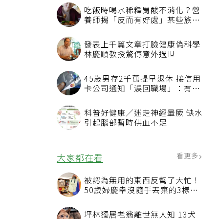
吃飯時喝水稀釋胃酸不消化？營
養師揭「反而有好處」某些族群
才要禁
發表上千篇文章打臉健康偽科學
林慶順教授驚傳意外過世
45歲男存2千萬提早退休 接信用
卡公司通知「淚回職場」：有錢
也碰壁
科普好健康／迷走神經暈厥 缺水
引起腦部暫時供血不足
看更多
大家都在看
被認為無用的東西反幫了大忙！
50歲婦慶幸沒隨手丟棄的3樣物
品
坪林獨居老翁離世無人知 13犬