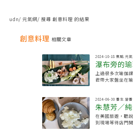
udn
/
元氣網
/
搜尋 創意料理 的結果
創意料理
相關文章
2024-10-18 焦點.元
瀑布旁的瑜
上過很多次瑜伽
林療癒力
君帶大家盤坐在
布聲，感覺到緊
躁，似乎也跟著
癒活動，把大家
2024-06-30 養生.營
朱慧芳／純
遊覽車從台中市
也開始不同。活
在美國旅遊，聽
意料理無肉
POMS情緒問卷
到現場等待店門
有太多科學實證
一小時後，先繞
邦」創辦人洪志