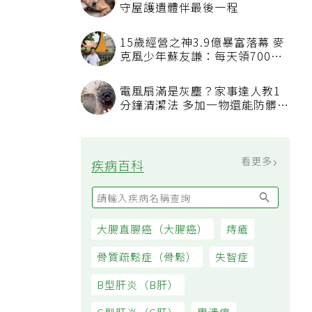
守屋護遺體伴最後一程
15歲經營之神3.9億暴富落幕 麥
克風少年蘇友謙：每天領700元
過日子
電風扇滿是灰塵？家事達人教1
分鐘清潔法 多加一物還能防髒汙
附著
看更多
疾病百科
大腸直腸癌（大腸癌）
痔瘡
骨質疏鬆症（骨鬆）
失智症
B型肝炎（B肝）