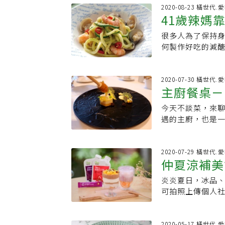
是令人驚艷的呈
https://www.f
及聽覺，而這也
食媽媽王培仁示範
2020-08-23 橘世代.
肉的創意，更沒
https://www
就在園區的觀溪
41歲辣媽
細」、「奶奶您好
代傳統香腸。這
很難想像她過去
還挑戰當Yout
被輕忽。廚師認
很多人為了保持
似光鮮亮麗的生
仁蔬食工作室」，
的胡蘿蔔和白花
何製作好吃的減醣
活。辭職後，原
袋名單。道道看
定印象。驚喜不
用家庭附近的超
志工老師，去年
體驗，是料理家王
的無奶燕麥冰淇
與份量，輕鬆實
療癒師宋麗柑：
個性大方親切，
連串的新嘗試判
譜，僅供家庭日
2020-07-30 橘世代.
2366公尺，約
小點心，抹茶紅
主廚餐桌－
攻略1.蔬食區：
爽宜人，十文溪
味一入口就知道
玉米筍、甜椒；
這裡也是山鳥們
說：「因為料理
今天不談菜，來
大利
的原型食物是重點
見的鳥類，園區
做一輩子的事近
遇的主廚，也是
輪流吃，餐餐搭配
宋麗柑帶領大家
到：「什麼興趣
Jimmy。推開
開即食的罐頭，就
麗柑在林業保育
為看到祖父和父
邀我上山品嚐新
利用調理機一鍵
語，帶起活動優
可做，50多歲就
焦躁的時刻，Ri
2020-07-29 橘世代.
大量，放於冷凍
可見森林療癒師
仲夏涼補美
除了一週一次到
又不是不認識」，
●營養成分淨碳水化合物
年的她，認為生
別的事做。一位是
勾了起來。靠窗
蛋白質 59 g●材
炎炎夏日，冰品
康無負擔
識的，而森林療
太慌，對王培仁
陽光灑在桌上照
10ml、醬油 10m
可拍照上傳個人社
知道每棵樹的種
能做一輩子並且
到背後我愣住了，
1g● 超市採買
的馬卡龍色系特
林卻不知如何感
下去。」她便積極
現歐陸美味。驚
調理機中絞碎。2
品店「萬波」曾於
用教具在大自然
同事還勸她別自找
盡，是對醋飲的
在調理機中，加入
飲的限量系列，
2020-05-17 橘世代.