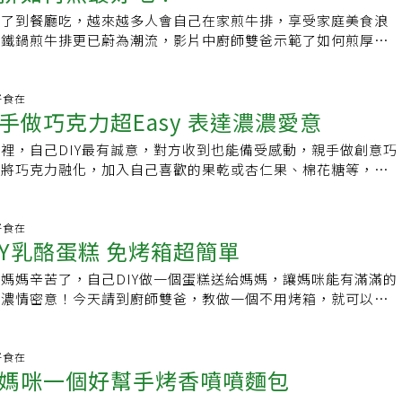
瀝乾，切成3∼4公分長。3.在鍋中放入分量的水、B料後開火。
約1分半鐘，泡冰水後取出瀝乾。6、 雞肉切兩個正方塊，剩下
量油分，吃來更健康。材料：白米1 杯、水3/4 杯、新鮮蝦子8
店租緣故，王培仁將餐廳收了起來，不過，料理還是帶領著她一
書。溫馨提醒：本食譜為料理老師親自製作分享之料理，僅供讀
度也不一樣yo。測試熟度：找一塊大的馬鈴薯，如果湯匙可以
公分，將雞塊炸得兩面金黃香酥後，瀝油盛盤。●秘訣：1. 炸油
除了到餐廳吃，越來越多人會自己在家煎牛排，享受家庭美食浪
挖起步驟1料的雞肉放入，以中火加熱。當雞肉丸子浮起後，加
最後取一碗量的湯汁，混入蒜泥、鯷魚醬、胡椒粉、橄欖油，將
 支、鮮香菇4 朵、蛋1顆、沙拉油1大匙、醃料：鹽1/ 小匙、米酒
譜、教學、做菜、種菜，還當起youtuber拍影片，想把母親的
食材過敏者請自行避開。本文摘自《食樂：120℃低溫、減醣、
HEF KAI’S TIPS炸醬也可以搭配白飯，把水煮蛋換成太陽蛋
後油減少太多，建議補一些油。2. 若有油溫計可測油溫，則
鑄鐵鍋煎牛排更已蔚為潮流，影片中廚師雙爸示範了如何煎厚、
3分鐘。4.煮好後打入蛋，煮到喜好的熟度。※作者介紹：今野
勻盛盤即可。秘訣：鹹水雞醃料裡面的香料，可以先用乾鍋小火
、調味料、鹽1/2 小匙、胡椒粉1/4 小匙步驟1.蝦子剝殼去腸
，還找來小女兒來幫忙拍攝與後製。激厚蔥油餅、棗泥豆沙餅、
的安心料理，吃對食物，健康、美味又快樂！》，日日幸福
，擺上小黃瓜絲、白芝麻，做成炸醬飯。如果要做海鮮炸醬麵，
的溫度，如果沒有油溫計，用筷子插入油中邊緣會冒小泡泡就差不
及辨別牛排熟度的小撇步喔！厚牛排這樣煎1.燒熱鑄鐵鍋。2.
Care診所院長。曾於慶應義塾大學醫院、日本大學醫學部附屬板橋
可以增加原本調味料的香度。【主廚食譜：啤酒麵糊炸豬排】台
0 分鐘。香菇切小塊、青蔥切成蔥花。2.微電鍋按下「再加
片中的每道料理信手拈來都是工夫，也是多年的經驗累積。問她
11出版【精選延伸閱讀↘↘↘】。宅在家做韓食／歐巴主廚神還原韓劇
煮，可以減掉食材裡的水，以及馬鈴薯、櫛瓜等需要燉煮的食
打卡料理：普羅旺斯烤蔬菜】● 小撇步：1.只要避開質地太硬
。3.接著將牛排正反兩面煎至焦黃上色。4.放入烤箱烘烤約3~5
醫院等機構服務，目前積極投身40歲後的失智症預防計畫等失
炸物，試試看在麵糊中加入少許啤酒，讓啤酒的氣泡使麵糊澎
加沙拉油、蝦子，稍微炒到變色後撈起。3.加入蔥花、香菇和
以做一輩子的興趣？她指著工作室牆上一幅字畫，上頭提了
、糖餅。新手食譜／蔬食煎餅上桌！在家變化早餐很簡單 立即
入蝦子、中卷、海參等炒熟即可。韓綜裡讓人垂涎欲滴的「糖
容易烤焦的蔬菜，其他許多蔬菜都能拿來烤，例如：菇類、蘆
的做法可以鎖住肉汁的鮮甜，也避免有太多血水。可偶爾打開烤
.好食在
。平岡淳子（料理指導）：食物調理搭配師。座右銘是使用年幼
感。若想讓食物不含油，切記鍋內油量一定要足夠，並蓋過食
倒入白米與水，按下「白米飯」開始煮飯。4.完成後倒入打散
做什麼就去做，做了才知道行不行。」也是提醒她自己，無論年
用橘世代的熱情彼此鼓勵打氣，展開「健康橘、好野橘、愛玩
的時候，糖餅的攤販會在學校外面擺攤，大家下課都跑去吃。當
手做巧克力超Easy 表達濃濃愛意
.可和蔬菜一起烤雞肉、魚肉、培根、香腸等等肉類，就不用再
硬度。薄牛排這樣煎1.燒熱鑄鐵鍋。2.將牛排斜放平底鑄鐵鍋
用的安全節令食材，做出美味健康的家庭料理。著作包括《決定
食材油炸時均勻受熱，也比較不容易黏鍋。當然，剩下的義大利
匙快速攪拌均勻。5.放入〔步驟2〕的蝦子，蓋上鍋蓋保溫5 分
，都要不斷學習、嘗試和調整，有行動才有夢，這樣人生才能活
題，為第二人生做足功課，活出精彩亮麗！&gt;&gt;現在立即
有包黑糖。現在有很多比較現代化一點的口味，像是包香蕉，或
 食材：球芽甘藍 25個水果彩椒 4個茄子 1條橄欖
上至左下方向，接著換邊斜放對角左上至右下的方向，煎完一面
單「早上只要盛裝」！事先備好的超輕鬆便當350》等等。本文
理最好的餐酒。食材份量：2人份烹調時間：5分鐘食材：里肌
嘗。備註：按鈕說明供參考，以個人電鍋商品而定【點心：金黃
70歲變百萬點閱料理youtuber！王培仁：人生不要苛求自己，
裡，自己DIY最有誠意，對方收到也能備受感動，親手做創意巧
包糖之外，還會剪開撒堅果，口味很多。在台灣買得到幾個大牌
同，即可出現漂亮的菱形格紋路。辨別牛排熟度小撇步 將大拇
：豐富的蛋白質和營養素是減醣最強後盾！》，健行文化
 適量、白胡椒粉 適量、洋蔥 半個、低筋麵粉 適量、麵包粉 適量
吐司】吸飽蛋汁後，再煎得金黃香酥的法式吐司，是不少人喜愛
要將巧克力融化，加入自己喜歡的果乾或杏仁果、棉花糖等，再
粉，可是我很鼓勵大家自己做粉，照著食譜比例來調配與發酵，
或切對半。2.烤盤鋪上錫箔紙，再放上處理好的蔬菜。3.蔬菜
，摸摸看拇指下方肌肉的軟硬度。食指與大拇指相觸的下方肌肉
0出版※提醒您：禁止酒駕 飲酒過量有礙健康【更多在家輕鬆煮特輯
、紅椒粉 適量（裝飾用）、鼠尾草 4片 （裝飾用）啤酒麵糊醬：
淋上蜂蜜、搭配水果當成甜點或是早午餐，甚至做成鹹食，又香
模型中，就能變化出獨創的創意口味巧克力，送給親人、朋友，
，要包多少糖或什麼食材都可以自己決定。材料（2～3人份）
並均勻撒上鹽，用烤箱以200度C烤15分鐘至蔬菜熟軟，撒上義
指與大拇指相觸的下方肌肉硬度：5分熟 無名指與大拇指相觸的下
家做韓食／歐巴主廚神還原韓劇韓綜美食：炸醬麵、糖餅。在家
筋麵粉 100g、蛋黃 1個、冰塊 4個、鼠尾草碎 1g 、玉米粉 10g
對令人讚不絕口。材料：厚片吐司2 片、雞蛋1顆、砂糖1小
影片一起試試吧！準備：杏仁果、果乾適量，黑巧克力500g做
00cc、酵母粉 6g、高筋麵粉 200g、糯米粉 100g、黑糖 20g、
秘訣：1. 依照蔬果的特性、軟硬，切成適當大小和厚薄，有助於
熟 小指與大拇指相觸的下方肌肉硬度：全熟廚師介紹：雙爸，
器」變身出一桌豪華拼盤！ 立即加入粉絲專頁！ 用橘
豬里肌肉以刀背拍打鬆軟肉質，加鹽與胡椒調味備用。2、 將洋蔥
奶油1大匙、糖粉或蜂蜜適量步驟1.容器內放雞蛋、牛奶和砂
果切小塊烤過或乾烘出香氣。2.將黑巧克力放入盆中隔水加熱至
.好食在
糖餅器（可用寬扁的鏟子或大湯杓取代）內餡與配料：黑糖
《零壓力！餐桌療癒料理》、日日幸福出版社 2020/02/19
擅長親子料理，目前為各大展演活動及各大企業專任料理講師。
鼓勵打氣，展開「健康橘、好野橘、愛玩橘、好學橘」等主題，
碎備用；製作啤酒麵糊，將所有食材攪拌至無顆粒即可。3、
IY乳酪蛋糕 免烤箱超簡單
。2.吐司去邊切對半，放入蛋奶汁浸泡，兩面都要裹均勻。3.
入果乾和杏仁果。4.倒入模型中，放入冰箱冷藏約1小時，取出剝
g、堅果 100g（依喜好選用種類）、香蕉片 1根、冰淇淋 120g、
，活出精彩亮麗！&gt;&gt;現在立即加入
與洋蔥圈，依序沾上麵粉、啤酒麵糊、麵包粉備用。4、 起油
油，按下「再加熱」至融化。4.放入吐司蓋上鍋蓋，煎至兩面
ps 可用喜歡的各種圖案模型製作。廚師介紹：型男主廚Colin，
糖粉 5g料理步驟1. 製作麵團：準備40度的溫水200cc，倒入酵母
，分享養身保健、家庭關係、更年期保健與健康飲食等資訊，為
媽媽辛苦了，自己DIY做一個蛋糕送給媽媽，讓媽咪能有滿滿的
葵花油炸豬排3分鐘、洋蔥圈炸約2分鐘，即可取出盛盤，撒上紅椒
粉即可。●小秘訣：吐司麵包宜選擇厚片，吸飽蛋奶汁後，吃起
理，獲選《天下雜誌》舉辦的學習計劃到新加坡向名廚江振誠學
，過篩高筋麵粉、糯米粉、黑糖、鹽後，分次加水揉成麵團，再
課，活出精彩活力！【我要加入專屬社團】打造亮麗熟年！
的濃情密意！今天請到廚師雙爸，教做一個不用烤箱，就可以完
訣：啤酒麵糊拌至黏稠即可。使用啤酒麵糊油炸，麵衣比較蓬
消夜：夜市小吃輕鬆做 蚵仔煎】蚵仔煎可算是夜市小吃冠軍，
健》雜誌、IKEA等烹飪食譜示範專家，經常受各大媒體訪問。
至膨脹成2倍大。2. 過篩黑糖與肉桂粉（避免結塊），備用。3.
糕，步驟超簡單，大家都會做，再用水果裝飾一下，沒有什麼比
增加脆度；拌好的麵糊於冰箱冷藏可放1天。作者介紹：陳秉文
也沒問題，做出來的口味會比較柔軟，淋上自製醬料，就能吃到
1
黏），把發酵好的麵團取適量大小攤平，放上步驟2的黑糖肉桂
物更值得，美味又好吃！材料：消化餅乾100g、奶油45g、奶
GO Birtro主廚╱負責人，以金牛座鍥而不捨地執著走上了廚師一
韻味，在家也能輕易享受道地小吃。材料：鮮蚵100g 、雞蛋1
、少許堅果、香蕉片。4. 先把麵團上下兩側黏合、再把左右兩側往
25g、檸檬汁15g、無糖優格40g、吉利丁片3g、動物性鮮奶油
.好食在
地食材，將飲食輕鬆融入生活節結合「烹飪樂趣」與「肉味料
沙拉油1 大匙粉漿材料：地瓜粉20g、太白粉15g 、水90ml 、鹽
整體往中間拉收，中心點黏緊後朝下放。5. 熱鍋下足夠的油，
媽咪一個好幫手烤香噴噴麵包
先做塔皮，將消化餅乾壓碎，拌入融化奶油，攪拌均勻，裝模冷藏2
專屬的私房味道。※ 提醒您：禁止酒駕 飲酒過量有礙健康【本
山醬2 大匙、番茄醬1 大匙、砂糖1/2 大匙、水40g 、沙拉油1
方式煎糖餅。使用壓糖餅器把糖餅壓平，壓至約2.5公分厚度，
香檸乳酪內餡，將奶油乳酪加入糖拌勻，加入檸檬汁、無糖優格