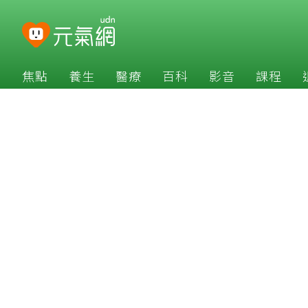
焦點
養生
醫療
百科
影音
課程