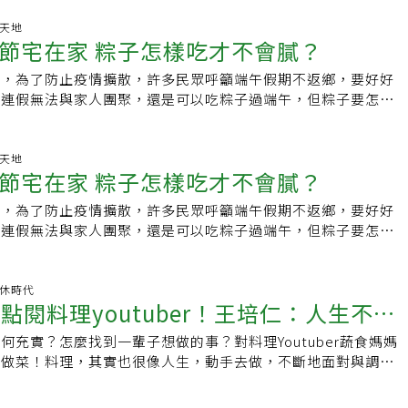
拿到，排在我之前的她卻遲遲沒有等到，原來她要求店家做純蛋
療癒、藝術療癒等都是在室內進行，唯有森林療癒是把人從室內
較為費時，價格也比普通炒蛋再貴一些。為了健康的理由，只吃
動天地
進行，而這就是森林療癒的獨特之處。五葉松創意料理 品嘗大
節宅在家 粽子怎樣吃才不會膩？
的蛋白，避免攝取含有膽固醇的蛋黃，在美國是流行趨勢，不僅
「森林療癒」在歐美日已行之有年，但對台灣民眾來說可能還有
蛋黃的蛋料理，在速食店、早餐店要求去掉蛋黃的蛋白特製餐也
癒就是應用森林環境，讓人與自然連結，增進健康的自然照護方
燒，為了防止疫情擴散，許多民眾呼籲端午假期不返鄉，要好好
無蛋無奶、號稱不使用任何動物產品的餐廳和快餐店、漢堡三明
所賜予的美味食物，也是森林療癒的重要一環，因此課程開始
個連假無法與家人團聚，還是可以吃粽子過端午，但粽子要怎麼
越來越普及的趨勢。我慕名專程造訪其中一家新經典創意料理，
亭內享用森林午餐，由當地業者「泰雅原舞工坊」提供五葉松創
？全台女性最大健身社群「有肌勵」，帶大家開箱低鹽、低油、
披薩上的起司、起司番茄醬為主角的義大利麵，鰻魚飯等，也可
粉末與米飯一起烹煮，散發出類似海苔的香氣，口感清爽，還有
瓜肉粽」，吃起來爽口不油膩，四種口味皆有飽滿的餡料，不僅
腰果、豌豆、蕈菇類、椰子油等等原料，做出仿真度破表的美
松蜜辣椒醬，可以沾麵包或拌飯，也可以搭配蔬菜，飯後喝一瓶
口更是吃得扎實，就連外包的粽子葉片也是乾爽不黏手。這支影
動天地
市公司「全食物有機超市」（Whole Foods）部分店內，專
節宅在家 粽子怎樣吃才不會膩？
感到神清氣爽。森林療癒師蔡惠君：卸下科技業外衣走進大自然
瓜肉粽」，還會教你簡單的粽子創意料理，讓你在端午期間吃粽
的純植物漢堡吧，似乎在宣誓為了地球永續和民眾健康，傳統多
6年開始推廣，110年推動森林療癒師認證制度，至今已培訓50位
不同食材與粽子的結合，激出美食上更多的火花，提升你對粽子
為過去式。如果忽略掉招牌上的植物二字，只看菜單上的照片，
燒，為了防止疫情擴散，許多民眾呼籲端午假期不返鄉，要好好
投入產業發展，這次八仙山的活動分別由兩位首批獲得認證的森
勵｣是女性專屬健身夥伴，提供健身資訊、健康方法，更提供滿
含牛排、培根字眼的漢堡名稱，很難想像這裡提供的漢堡完全不
個連假無法與家人團聚，還是可以吃粽子過端午，但粽子要怎麼
。第一天下午由認證森林療癒師蔡惠君帶活動，她首先要學員們
量，給女性肌力，也給女性激勵，讓姐妹們的健身路上，不孤
場員工人數判斷，位於超市一角的植物漢堡吧，生意應該還不錯
？全台女性最大健身社群「有肌勵」，帶大家開箱低鹽、低油、
始大家都有點猶豫，但在老師帶領下，很快地大家就像回到小時
s://pse.is/UYA9XFb：
素食的餐廳和原料廠商，強調的都不是素食，而是要為喜歡肉食
瓜肉粽」，吃起來爽口不油膩，四種口味皆有飽滿的餡料，不僅
赤腳踩在草地上、土地上以及石頭上，感受不同的觸感，等大家
acebook.com/udnGpowerIG：
除了動物肉之外的選擇。他們從植物原料中萃取各種成分特質以
口更是吃得扎實，就連外包的粽子葉片也是乾爽不黏手。這支影
無退休時代
進行「人體照相機」遊戲。「人體照相機」是用雙眼當快門，把
.instagram.com/udnGpower社團：女性專屬|健身的我超美
點閱料理youtuber！王培仁：人生不要
合後，模擬肉類蛋白和風味，讓支持環保、愛護動物，但又不想
瓜肉粽」，還會教你簡單的粽子創意料理，讓你在端午期間吃粽
。來到山林間，蔡惠君希望大家不用一直盯著手機，因此兩兩一
不必因為吃肉而感到內疚。在無肉的料理中，仿漢堡、碎肉、炸
不同食材與粽子的結合，激出美食上更多的火花，提升你對粽子
睛扮演人體照相機，另一人擔任攝影師，攝影師可以帶著人體照
何充實？怎麼找到一輩子想做的事？對料理Youtuber蔬食媽媽
60分就很不錯囉
的仿真品只能算是普通的基本款，真正高明的替代肉是看得到原
勵｣是女性專屬健身夥伴，提供健身資訊、健康方法，更提供滿
，當決定要拍照時，人體照相機才能拿下眼罩看攝影師想拍的畫
是做菜！料理，其實也很像人生，動手去做，不斷地面對與調
色和烹飪手藝吸引大家愛吃的食物。在一家有廚師現場服務的餐
量，給女性肌力，也給女性激勵，讓姐妹們的健身路上，不孤
色，進行一段時間後，老師請大家回到涼亭，讓每個人畫下剛才
做愈好。還有，不要一開始就用100分來嚇自己，60分也很好
在正中的白花椰菜「燒腦」，以及現切的胡蘿蔔香腸，對我來說
s://pse.is/UYA9XFb：
面。當眼睛被蒙住時，其他感官會特別強烈，尤其是腳下觸覺以
。2019年9月Youtube上一支祖傳蔥油餅教作影片暴紅，由蔬