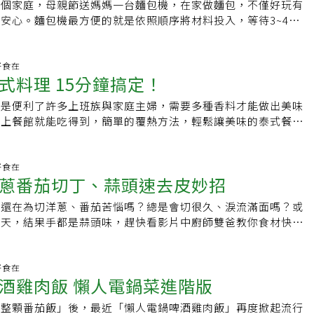
AT KITCHEN》，日日幸福出版社 2020/03/18 出版】【精
沖洗乾淨後瀝乾水分，A 菜洗淨後 ，切段備用。2.微電鍋按下
多個家庭，母親節送媽媽一台麵包機，在家做麵包，不僅好玩有
面，再次壓平，煎到兩面都上色後取出。6. 盛盤，附上冰淇
吉利丁片泡水泡軟，隔水加熱備用。4.打發鮮奶油至6.7分發，加
何輕鬆煮↘↘↘】。在家做出外食感／療癒「維也納炸雞」新手
放沙拉油，變熱後放鮮蚵煎至半熟。3.將粉漿材料拌勻後 ，倒
安心。麵包機最方便的就是依照順序將材料投入，等待3~4個小
糖粉裝飾即完成。Cooking Points注意水溫不能太高，以免
.加入香檸乳酪內餡拌勻。6.將內餡倒入模具冷藏等凝結，以熱
炸薯條！DIY法式口感，酥鬆上桌。法國人最愛這一味！ 在台
透明為止。4.倒入打散的雞蛋，鋪上A 菜，關上蓋煮熟，取出
就完成了，不僅適合新手媽媽，就算是烘焙熟手也很適合，用來
發酵到體積約兩倍大即可，過度發酵口感會變差。因為是用煎炸
並以水果裝飾即完成。廚師介紹：雙爸，藍帶親子講師，擅長親
 人生最自由開闊的階段就是熟
汁混勻，加熱至變稠狀，淋在蚵仔煎上即可食用。●小秘訣：鮮
成第一次的發酵，自行取出揉成小餐包、辮子麻花、橄欖麵包
多一點，才能外酥內軟。用壓糖餅器壓出來的餅厚度均勻，沒有
各大展演活動及各大企業專任料理講師。臉書雙爸私廚
世代，用不同的態度看世界，深度旅行、體驗文化、品味人生，
紙巾擦乾水分再烹調，蚵仔煎才不會粉粉的。※ 提醒您：禁止
力氣喔！★健康美味全麥吐司材料 水240g、脫脂奶粉2大匙、
.好食在
湯杓。要有耐心等到一面煎成金黃色後，壓一下再翻面。不要一
加入「愛玩橘」，展開生命的新旅程！【立即申請 專屬社團】
礙健康本文摘自《愛上微電鍋100天美味提案》布克文化
式料理 15分鐘搞定！
又1/2大匙、鹽1又1/4小匙、高筋麵粉2杯、全麥麵粉1杯、速
次就可以了。※作者介紹：孫榮Kai旅居國外的韓國廚師，曾獲得
4 出版【簡單步驟就能做出一桌好菜↘↘↘】。一鍋燒快速上餐 醫師
匙 (使用麵包機所搭配的量杯和量匙)做法1. 依序將所有材料倒入
的殊榮與澳洲藍帶國際餐飲碩士學位。精通日韓中英語，研讀各
的是便利了許多上班族與家庭主婦，需要多種香料才能做出美味
食譜。料理研究家：「蒸雞肉」不乾柴 快速備餐無壓力。懶人必
母最後放，也不要先碰到液體以免太早發揮作用、也要避免碰到
緻細膩的料理風格，精通韓式料理、日式料理、西餐、泰國菜。
用上餐館就能吃得到，簡單的覆熱方法，輕鬆讓美味的泰式餐點
世代社團 一群關愛自己、健康生活的
母的活動力)2.選擇1製作設定，靜待麵包出爐。★早餐必備鮮
餐館裡幫忙，加上韓國料理學院的基礎奠立，對韓國食材與菜色
不同風味的泰式料理，自由搭配出雙人組合或是多人組合，簡單
世代的熱情彼此鼓勵打氣，分享養身保健、家庭關係、更年期保
奶40g、鮮奶油180g、鹽1/2小匙、糖24g、奶粉30g、高筋麵
網路料理節目韓國主廚，在節目中教學自己拿手的韓國料理與異
養均衡，每一道都是最美味的下飯菜。★調理包簡單覆熱小包裝
資訊，為第二人生做足功課，活出精彩活力！【我要加入專屬社
酵母5g做法1.依序將所有材料倒入烤麵包機中。2.轉到16或17的
譽為「快手五星級韓廚」。本文摘自《正韓食：韓國歐巴主廚的
冷涷庫保存，要吃的時候建議前一天放冰箱冷藏退冰，若時間匆
.好食在
年！
揉麵團的時間約12~14分鐘，在設定發酵時間，約40分鐘。3.
書，神還原道地韓劇美食》，台灣廣廈 2020/04/09出版【人
蔥番茄切丁、蒜頭速去皮妙招
接加熱也沒問題，只要將加熱時間增加即可。包裝外清楚說明覆
氣後整成圓，蓋布或塑膠袋靜置10~15分鐘。4.切割成9小顆，
做↘↘↘】。在家做出外食感／利用「主婦神器」變身出一桌豪
自己家裡有的家電選擇適合的覆熱方式。滾水加熱若想要一次加
圓後放置10~15分鐘，再整形後放在烤盤上。(整形可做成橄欖狀
你還在為切洋蔥、番茄苦惱嗎？總是會切很久、淚流滿面嗎？或
食譜」在家熬出夜市美味！鹹水雞上桌，配劇剛好。在家做出外
用滾水煮沸法加熱，15分鐘內就能完成六道美味佳餚。微波加
5.準備一鍋約38~40度C的熱水，將烤盤放置在鍋子上方，二次發
半天，結果手都是蒜頭味，趕快看影片中廚師雙爸教你食材快速
 歡迎加入橘世代社團 一群關愛自己、健康
一到兩包，則建議以微波加熱最方便且快速，將包裝撕開，道出
放入預熱上下火190分鐘的烤箱，烤約13分鐘後前後對調再烤3~5
洋蔥如何切丁、番茄切丁與神奇去皮法、蒜頭快速去皮大絕招
，用橘世代的熱情彼此鼓勵打氣，分享養身保健、家庭關係、更
微波的容器中，約微波2~3分鐘即完成。打拋豬十分下飯的打拋
看烤到約金黃色就可以稍微調整縮短烤焙時間)
雙爸，藍帶親子講師，擅長親子料理，目前為各大展演活動及各
飲食等資訊，為第二人生做足功課，活出精彩活力！【我要加入
必點菜色之一，吃起來鹹香下飯，是款不敗的經典美味。椰汁豬
講師。臉書雙爸私廚
.好食在
亮麗熟年！
中帶著淡淡的椰奶滋味，醬汁可不要浪費，淋在白飯上面，還可
酒雞肉飯 懶人電鍋菜進階版
香茅豬香茅獨特的滋味，在口中慢慢散開，與其他道比起來，相
辣炒雞帶點辣度的炒雞肉，吃來鹹香夠味。綠咖哩雞豐富卻又清
「整顆番茄飯」後，最近「懶人電鍋啤酒雞肉飯」再度掀起流行