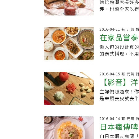
文摘自《肉味廚房ME
小匙步驟1.鮮蚵
烘焙熱潮席捲好
底部煎上色後才翻
繼續攪拌。3.將
選延伸／在家如
「再加熱」，內鍋
趣，也讓全家吃得
淋，並用巧克力醬或
入泡軟吉利丁。5
也能煮。自己在家
入內鍋，煮至變成
時，美味的麵包
酵母死掉。麵團
毛巾幫助脫模，
灣也能輕易做出法國家常菜 強力募集 橘世代社團
盛盤。5.將沾醬
當成攪拌機，完
的方式，油量要
子料理，目前為
齡，50以後的橘
蚵洗淨後，以廚房
等，省下了手揉的
2016-04-21 有.元氣
就用一般鏟子或
你也愛玩嗎？歡迎
酒駕 飲酒過量有
在家品嘗泰
植物油2大匙、糖2
直翻面，翻2-3
2020/01/0
發酵母1又1/4小
澳洲一頂主廚帽
懶人包的設計真
娘「0失敗」好D
烤麵包機中。(酵
國食譜，獨創精
的泰式料理，不
學！三步驟鍋燒料理一吃就上癮 歡迎加入橘
鹽巴，以免降低酵
從小在父母中韓
上桌。一整組6種
熟齡世代，用橘
奶油小餐包材料 鮮
鑽研多年。擔任
燙個青菜就能營
健與健康飲食等
粉300g、速發乾
國料理做法，被
的調理包，放在
2016-04-15 有.元氣
團】打造亮麗熟
自訂程式，先選擇
刀法、調醬、烹飪全
【影音】洋
忙，不用退冰直
取出麵團拍打出空
氣美食教你在家
熱方式，可依照
每顆約62克，滾
主婦們照過來！
華拼盤！。「宅
熱很多包，建議使
或是再揉成圓狀)
是蒜頭去皮就去
食感／療癒「維也納炸雞」新手也能煮
熱每次若只需要
酵約40分鐘。6.
處理撇步，包括
生活的熟齡世代
內容物，放置在可
分鐘即完成。(可
喔！廚師介紹：
年期保健與健康
豬肉是泰國餐廳
大企業專任料理
2016-04-14 有.元氣
專屬社團】打造
香醇的咖哩香氣
日本瘋傳啤
以多扒幾口呢！
對地更加清爽。
自日本網友瘋傳