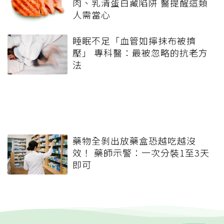
肉、乳清蛋白藏陷阱 醫提醒這類
人需當心
睡眠不足「血管如擰抹布被擠
壓」 專科醫：最被忽略的抗老方
法
藥物全剝出放藥盒恐越吃越沒
效！ 藥師示警：一次分裝1至3天
即可