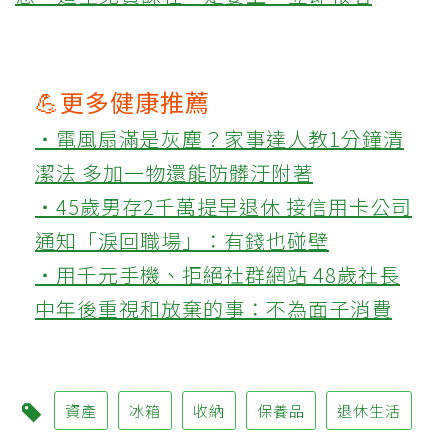
💪更多健康推薦
‧電風扇滿是灰塵？家事達人教1分鐘清
潔法 多加一物還能防髒汙附著
‧45歲男存2千萬提早退休 接信用卡公司
通知「淚回職場」：有錢也碰壁
‧用千元手機、拒絕社群網站 48歲社長
中年後重視和放棄的事：不為面子消費
資產
冰箱
收納
保養品
退休生活