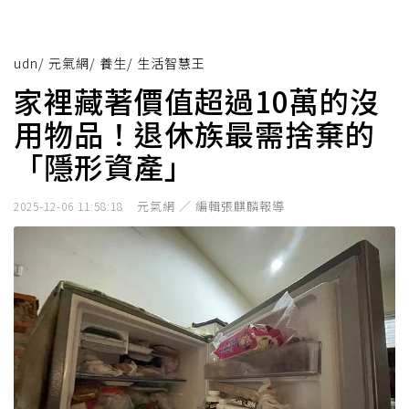
udn
/
元氣網
/
養生
/
生活智慧王
家裡藏著價值超過10萬的沒
用物品！退休族最需捨棄的
「隱形資產」
元氣網 ／ 編輯張麒麟報導
2025-12-06 11:58:18