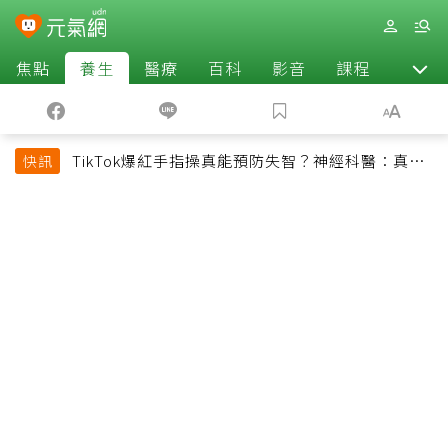
焦點
養生
醫療
百科
影音
課程
退休
TikTok爆紅手指操真能預防失智？神經科醫：真正
快訊
該做的是4件事