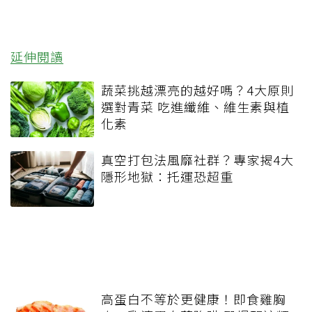
延伸閱讀
蔬菜挑越漂亮的越好嗎？4大原則
選對青菜 吃進纖維、維生素與植
化素
真空打包法風靡社群？專家揭4大
隱形地獄：托運恐超重
高蛋白不等於更健康！即食雞胸