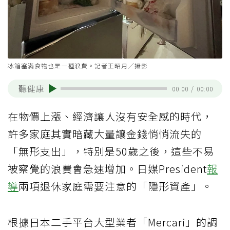
冰箱塞滿食物也是一種浪費。記者王昭月／攝影
聽健康
00:00
/
00:00
在物價上漲、經濟讓人沒有安全感的時代，
許多家庭其實暗藏大量讓金錢悄悄流失的
「無形支出」，特別是50歲之後，這些不易
被察覺的浪費會急速增加。日媒President
報
導
兩項退休家庭需要注意的「隱形資產」。
根據日本二手平台大型業者「Mercari」的調