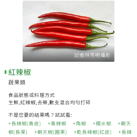
記者林秀明攝影
紅辣椒
蔬果類
食品狀態或料理方式
生鮮,紅辣椒,去蒂,數支混合均勻打碎
不是您要的結果嗎？試試看:
長辣椒(青皮)
青辣椒
角椒
糯米椒
朝天
椒(長果)
朝天椒(圓果)
乾長辣椒(紅皮)
長辣