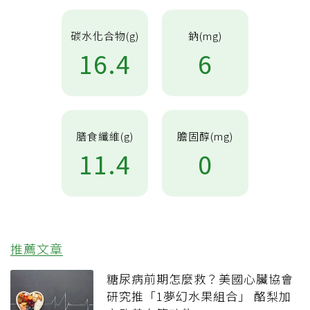
碳水化合物(g)
鈉(mg)
16.4
6
膳食纖維(g)
膽固醇(mg)
11.4
0
推薦文章
糖尿病前期怎麼救？美國心臟協會
研究推「1夢幻水果組合」 酪梨加