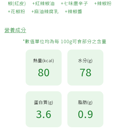
椒(紅皮)
紅辣椒油
七味唐辛子
辣椒粉
花椒粉
麻油辣腐乳
辣椒醬
營養成分
*數值單位均為每 100g可食部分之含量
熱量(kcal)
水分(g)
80
78
蛋白質(g)
脂肪(g)
3.6
0.9