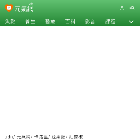
焦點
養生
醫療
百科
影音
課程
退休
udn
/
元氣網
/
卡路里
/
蔬果類
/
紅辣椒