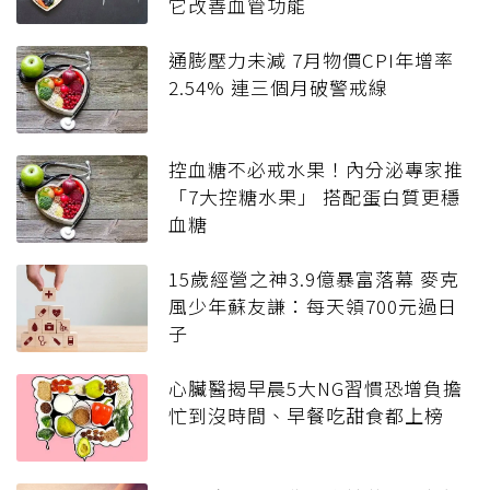
它改善血管功能
通膨壓力未減 7月物價CPI年增率
2.54% 連三個月破警戒線
控血糖不必戒水果！內分泌專家推
「7大控糖水果」 搭配蛋白質更穩
血糖
15歲經營之神3.9億暴富落幕 麥克
風少年蘇友謙：每天領700元過日
子
心臟醫揭早晨5大NG習慣恐增負擔
忙到沒時間、早餐吃甜食都上榜