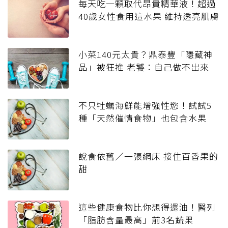
每天吃一顆取代昂貴精華液！超過
40歲女性食用這水果 維持透亮肌膚
小菜140元太貴？鼎泰豐「隱藏神
品」被狂推 老饕：自己做不出來
不只牡蠣海鮮能增強性慾！試試5
種「天然催情食物」也包含水果
說食依舊／一張網床 接住百香果的
甜
這些健康食物比你想得還油！醫列
「脂肪含量最高」前3名蔬果