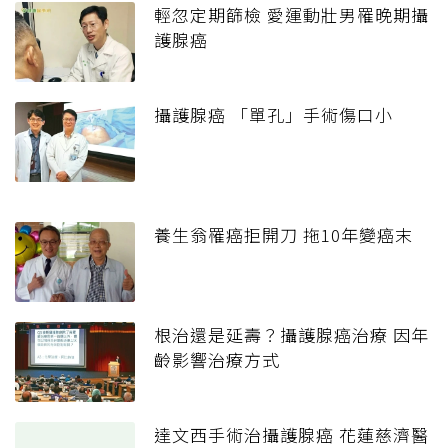
輕忽定期篩檢 愛運動壯男罹晚期攝
護腺癌
攝護腺癌 「單孔」手術傷口小
養生翁罹癌拒開刀 拖10年變癌末
根治還是延壽？攝護腺癌治療 因年
齡影響治療方式
達文西手術治攝護腺癌 花蓮慈濟醫