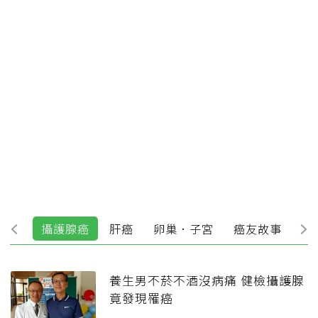
腸癌
攝護腺癌
肝癌
卵巢．子宮
癌友故事
乳
養生男不菸不酒沒病痛 健檢攝護腺
竟發現罹癌