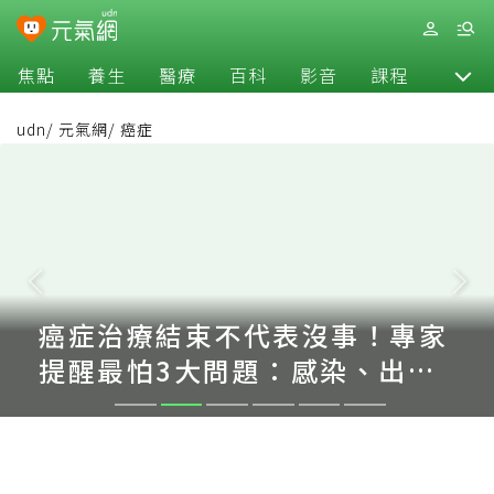
焦點
養生
醫療
百科
影音
課程
退休
udn
/
元氣網
/
癌症
癌症治療結束不代表沒事！專家
提醒最怕3大問題：感染、出
血、體力撐不住