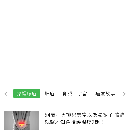
腸癌
攝護腺癌
肝癌
卵巢．子宮
癌友故事
乳
54歲壯男排尿異常以為喝多了 腹痛
就醫才知罹攝護腺癌2期！