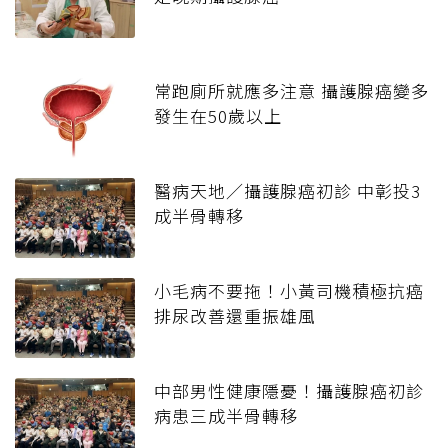
常跑廁所就應多注意 攝護腺癌變多
發生在50歲以上
醫病天地／攝護腺癌初診 中彰投3
成半骨轉移
小毛病不要拖！小黃司機積極抗癌
排尿改善還重振雄風
中部男性健康隱憂！攝護腺癌初診
病患三成半骨轉移