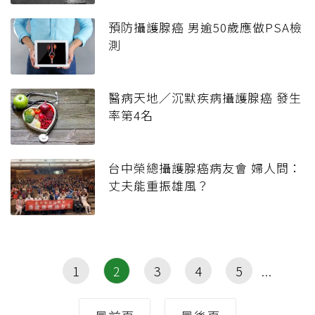
預防攝護腺癌 男逾50歲應做PSA檢
測
醫病天地／沉默疾病攝護腺癌 發生
率第4名
台中榮總攝護腺癌病友會 婦人問：
丈夫能重振雄風？
1
2
3
4
5