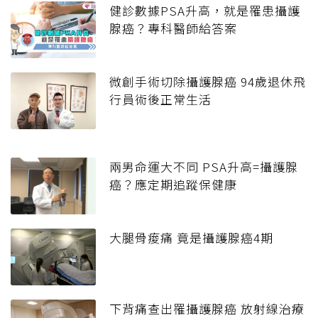
健診數據PSA升高，就是罹患攝護
腺癌？專科醫師給答案
微創手術切除攝護腺癌 94歲退休飛
行員術後正常生活
兩男命運大不同 PSA升高=攝護腺
癌？應定期追蹤保健康
大腿骨痠痛 竟是攝護腺癌4期
下背痛查出罹攝護腺癌 放射線治療