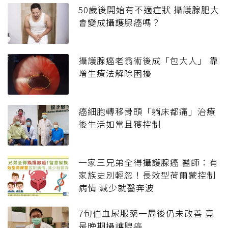
50歲後開始有不適症狀 攝護腺肥大
會變成攝護腺癌嗎？
攝護腺癌老翁術後成「包大人」 靠
增生療法解除困擾
癌細胞轉移骨頭「躺床都痛」治療
後生活如常且獲控制
一家三兄弟全得攝護腺癌 醫師：有
家族史別輕忽！長效型荷爾蒙控制
病情 減少就醫奔波
7旬伯血尿服藥一周後仍未改善 竟
是晚期攝護腺癌