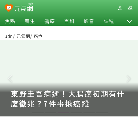
焦點
養生
醫療
百科
影音
課程
退休
udn
/
元氣網
/
癌症
東野圭吾病逝！大腸癌初期有什
麼徵兆？7件事揪癌蹤