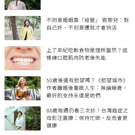
不同意婚姻靠「經營」 劉黎兒：對
自己好、不刻意遷就才會快活
上了年紀吃軟食物是理所當然？這
樣練口腔肌肉防老後失能
50歲後還有慾望嗎？《慾望城市》
作者離婚後重啟人生：無論幾歲，
最好的支持永遠是她們
88歲每週仍看三次診！台灣癌症之
母彭汪嘉康：保持忙碌，反而會更
健康