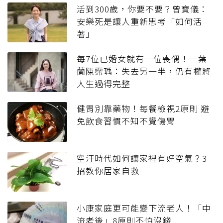
活到300歲，你要不要？曾寶儀：
安樂死是讓人重新思考「如何活
著」
每7位已婚女就有一位喪偶！一葉
蘭陳霈瑀：失去另一半，仍有權將
人生過得完整
健胃別靠藥物！每餐檢視2原則 避
免飲食習慣不知不覺傷胃
空汙時代如何讓家裡有好空氣？3
招教你居家自救
小康家庭更可能變下流老人！「中
流老後」8原則不怕沒錢