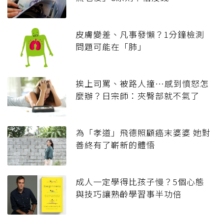
皮膚變差、凡事發懶？1分鐘檢測
問題可能在「肺」
挨上司罵、被路人撞…感到憤怒怎
麼辦？日宗師：夾臀部就不氣了
為「孝道」飛德照顧癌末婆婆 她對
善終有了嶄新的體悟
成人一定學得比孩子慢？5個心態
與技巧讓熟齡學習事半功倍