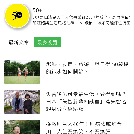
50+
50+是由遠見天下文化事業群2017年成立，是台灣最大
齡媒體與生活風格社群。 50歲後，該如何過好往後至少
30年的人生？作為「會奉養父母的最後一代，不期望兒
會照顧的第一代」。要有理想的老後，要靠自己有意識
規劃！ 50+提供生活全面向的討論，包括理財、居家、健
最新文章
最多瀏覽
康、旅遊、時尚、心靈、人物與照顧安老方案。我們希
成為新一代50+族群有意思、有料的老朋友，用新的方
法，創造自己的理想老後！
【50+官網】：
https://www.fiftyplus.com.tw
護膝、友情、旅遊一舉三得 50歲後
【50+Line】：
https://line.me/R/ti/p/%40efu3793r
的跑步如何開始？
【50+粉絲團】：
https://www.facebook.com/50pluscommunity/
失智後仍可幸福生活，做得到嗎？
日本「失智前輩相談室」讓失智者
親身分享經驗談
挽救肝苦人40年！肝病權威許金
川：人生要爆笑，不要爆肝