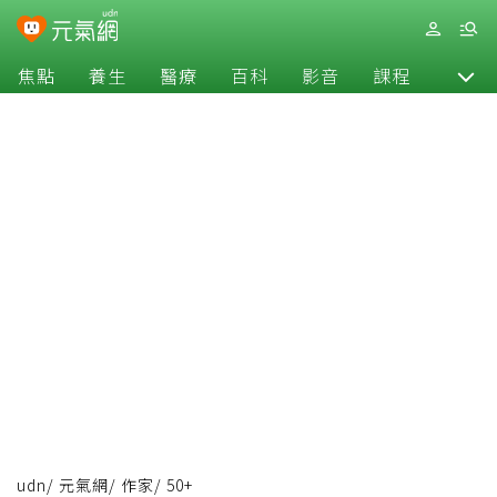
焦點
養生
醫療
百科
影音
課程
退休
udn
/
元氣網
/
作家
/
50+