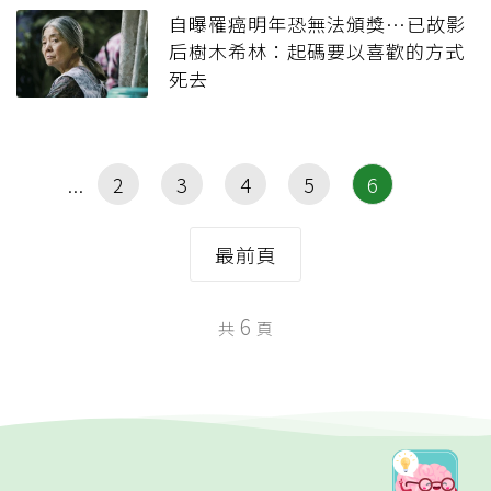
自曝罹癌明年恐無法頒獎…已故影
后樹木希林：起碼要以喜歡的方式
死去
2
3
4
5
6
最前頁
6
共
頁