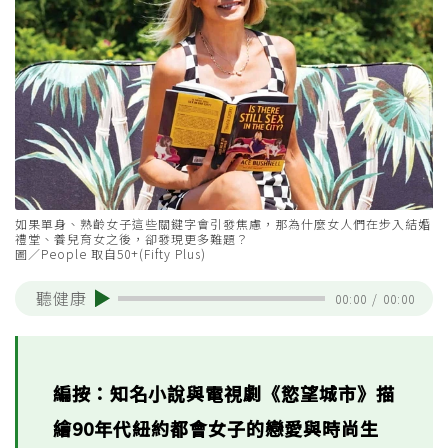
如果單身、熟齡女子這些關鍵字會引發焦慮，那為什麼女人們在步入結婚
禮堂、養兒育女之後，卻發現更多難題？
圖／People 取自50+(Fifty Plus)
聽健康
00:00
/
00:00
編按：知名小說與電視劇《慾望城市》描
繪90年代紐約都會女子的戀愛與時尚生