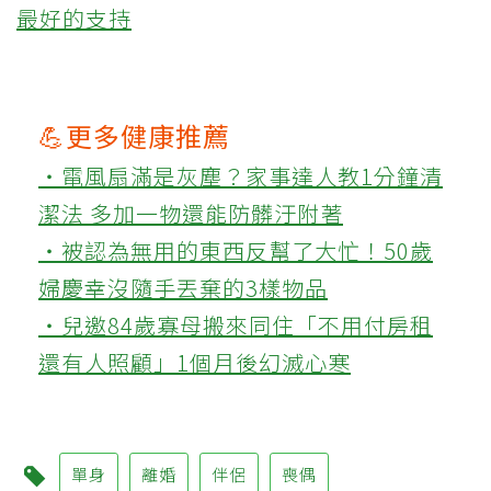
最好的支持
💪更多健康推薦
‧電風扇滿是灰塵？家事達人教1分鐘清
潔法 多加一物還能防髒汙附著
‧被認為無用的東西反幫了大忙！50歲
婦慶幸沒隨手丟棄的3樣物品
‧兒邀84歲寡母搬來同住「不用付房租
還有人照顧」1個月後幻滅心寒
單身
離婚
伴侶
喪偶