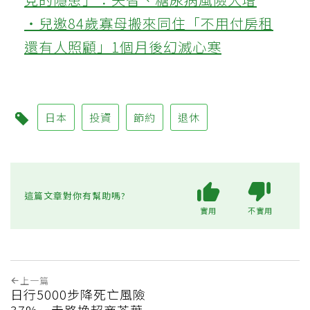
‧兒邀84歲寡母搬來同住「不用付房租
還有人照顧」1個月後幻滅心寒
日本
投資
節約
退休
這篇文章對你有幫助嗎?
實用
不實用
上一篇
日行5000步降死亡風險
37% 走路換超商茶葉