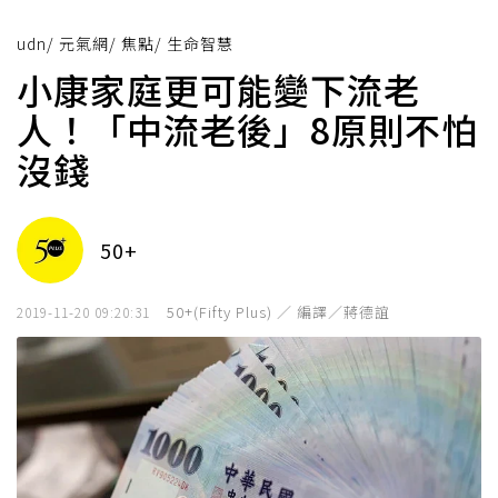
udn
/
元氣網
/
焦點
/
生命智慧
小康家庭更可能變下流老
人！「中流老後」8原則不怕
沒錢
50+
50+(Fifty Plus) ／ 編譯／蔣德誼
2019-11-20 09:20:31