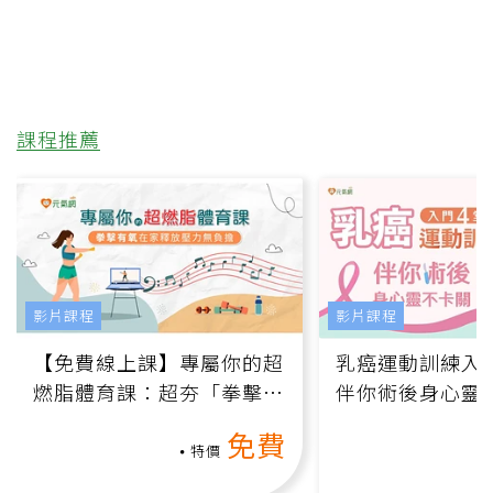
課程推薦
影片課程
影片課程
【免費線上課】專屬你的超
乳癌運動訓練入門
燃脂體育課：超夯「拳擊有
伴你術後身心靈
氧」高壓族在家釋放壓力無
上影音課）
免費
負擔
特價