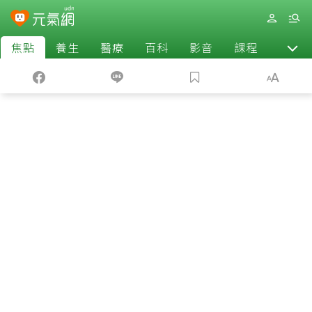
焦點
養生
醫療
百科
影音
課程
退休