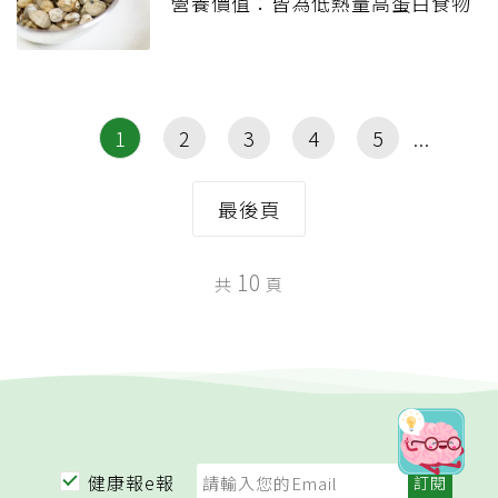
營養價值：皆為低熱量高蛋白食物
1
2
3
4
5
最後頁
10
共
頁
健康報e報