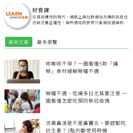
好食課
在資訊爆炸的現代，網路上與社群網站流傳的訊息往
往缺乏著正確性，無所適從的民眾只能相信錯誤的資
訊。身為營養師與食品技師的我們，無法放任這種資
訊傷害著民眾的健康，於是我們成立了好食課食育團
隊，讓我們成為健康知識與民眾的橋樑，分享給每一
最新文章
最多瀏覽
個關心身體的你。
咳嗽咳不停？一圖看懂5款「護
喉」食材緩解喉嚨不適
喉嚨不適、低燒多日尤其要注意 一
圖看懂怎麼吃預防新冠疫情
流黃鼻涕是不是鼻竇炎，要趕緊吃
抗生素？3點判斷使用時機