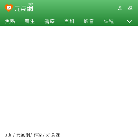
焦點
養生
醫療
百科
影音
課程
退休
udn
/
元氣網
/
作家
/
好食課