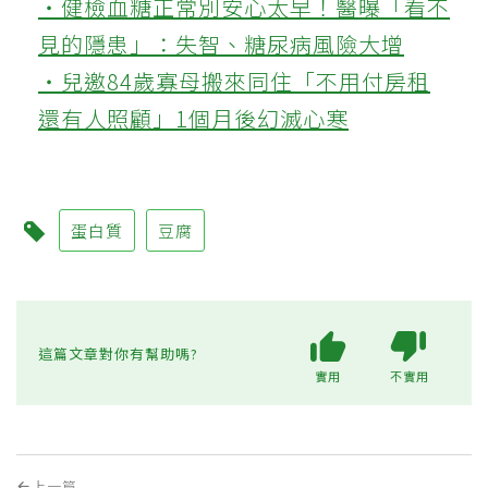
‧健檢血糖正常別安心太早！醫曝「看不
見的隱患」：失智、糖尿病風險大增
‧兒邀84歲寡母搬來同住「不用付房租
還有人照顧」1個月後幻滅心寒
蛋白質
豆腐
這篇文章對你有幫助嗎?
實用
不實用
上一篇