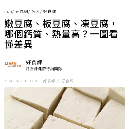
udn
/
元氣網
/
名人
/
好食課
嫩豆腐、板豆腐、凍豆腐，
哪個鈣質、熱量高？一圖看
懂差異
好食課
好食課健康行銷團隊
好食課 ／ 好食課
2024-10-13 15:47:09