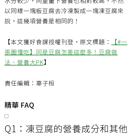
水分較少，同重量下營養也相對較高，不然
以同樣一塊板豆腐去冷凍製成一塊凍豆腐來
說，這幾項營養是相同的！
【本文獲好食課授權刊登，原文標題：
【#一
張圖懂吃】同是豆腐怎差這麼多！豆腐做
法、營養大PK
】
責任編輯：辜子桓
精華 FAQ
Q1：凍豆腐的營養成分和其他