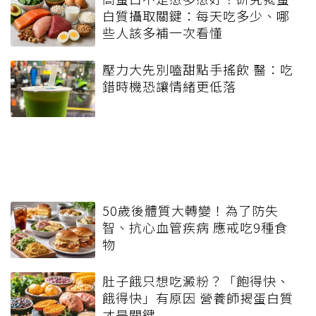
白質攝取關鍵：每天吃多少、哪
些人該多補一次看懂
壓力大先別嗑甜點手搖飲 醫：吃
錯時機恐讓情緒更低落
50歲後體質大轉變！為了防失
智、抗心血管疾病 應戒吃9種食
物
肚子餓只想吃澱粉？「飽得快、
餓得快」有原因 營養師揭蛋白質
才是關鍵