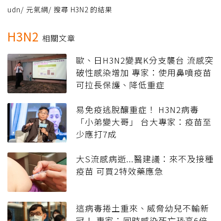
udn
/
元氣網
/
搜尋 H3N2 的結果
H3N2
相關文章
歐、日H3N2變異K分支襲台 流感突
破性感染增加 專家：使用鼻噴疫苗
可拉長保護、降低重症
易免疫逃脫釀重症！ H3N2病毒
「小弟變大哥」 台大專家：疫苗至
少應打7成
大S流感病逝...醫建議：來不及接種
疫苗 可買2特效藥應急
這病毒捲土重來、威脅幼兒不輸新
冠！ 專家：同時感染死亡恐高6倍