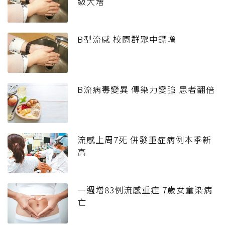
級大增
B型流感 校園群聚中鏢增
B流病毒變異 傳染力變強 患者翻倍
流感上周7死 併發重症病例本季新
高
一週增83例流感重症 7歲女童染病
亡