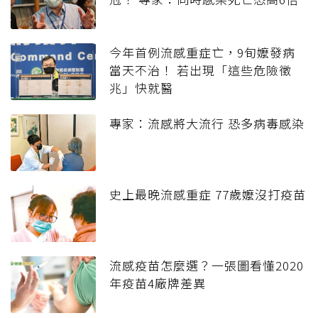
今年首例流感重症亡，9旬嬤發病
當天不治！ 若出現「這些危險徵
兆」快就醫
專家：流感將大流行 恐多病毒感染
史上最晚流感重症 77歲嬤沒打疫苗
流感疫苗怎麼選？一張圖看懂2020
年疫苗4廠牌差異