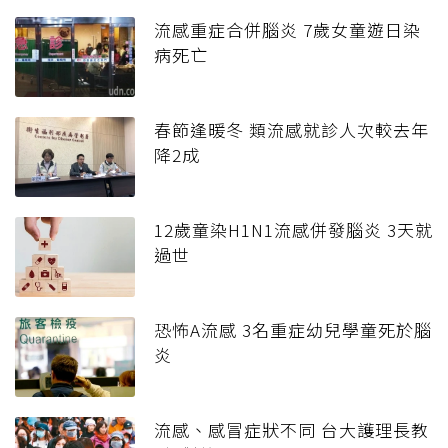
流感重症合併腦炎 7歲女童遊日染
病死亡
春節逢暖冬 類流感就診人次較去年
降2成
12歲童染H1N1流感併發腦炎 3天就
過世
恐怖A流感 3名重症幼兒學童死於腦
炎
流感、感冒症狀不同 台大護理長教