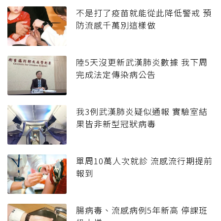
不是打了疫苗就能從此降低警戒 預
防流感千萬別這樣做
陸5天沒更新武漢肺炎數據 我下周
完成法定傳染病公告
我3例武漢肺炎疑似通報 實驗室結
果皆非新型冠狀病毒
單周10萬人次就診 流感流行期提前
報到
腸病毒、流感病例5年新高 停課班