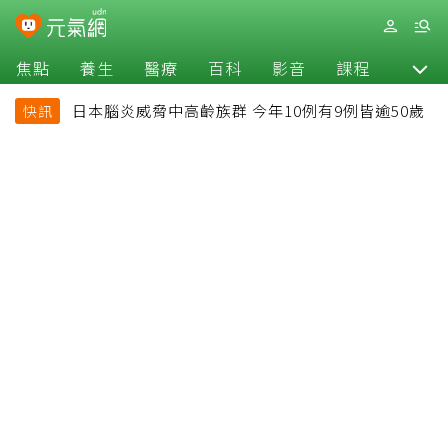
焦點
養生
醫療
百科
影音
課程
退休
日本腦炎威脅中高齡族群 今年10例有9例皆逾50歲
快訊