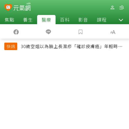
焦點
養生
醫療
百科
影音
課程
退休
30歲空姐以為臉上長濕疹「確診皮膚癌」年輕時一
快訊
習慣釀惡果超後悔