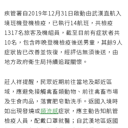
疾管署自2019年12月31日啟動由武漢直航入
境班機登機檢疫，已執行14航班，共檢疫
1317名旅客及機組員，截至目前有症狀者共
10名，包含昨晚登機檢疫後送男童，其餘9人
症狀皆已改善並恢復，經評估無須後送，由
地方政府衛生局持續追蹤關懷。
莊人祥提醒，民眾近期前往當地及鄰近區
域，應避免接觸禽畜類動物、前往禽畜市場
及生食肉品，落實肥皂勤洗手。返國入境時
如出現發燒或
類流感
症狀，應主動告知航管
檢疫人員，配戴口罩就醫；自武漢地區返國