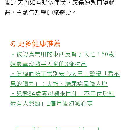
後14天內如有疑似症狀，應儘速戴口罩就
醫，主動告知醫師旅遊史。
💪更多健康推薦
‧被認為無用的東西反幫了大忙！50歲
婦慶幸沒隨手丟棄的3樣物品
‧健檢血糖正常別安心太早！醫曝「看不
見的隱患」：失智、糖尿病風險大增
‧兒邀84歲寡母搬來同住「不用付房租
還有人照顧」1個月後幻滅心寒