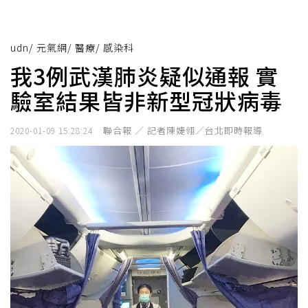
udn
/
元氣網
/
醫療
/
感染科
我3例武漢肺炎疑似通報 實
驗室結果皆非新型冠狀病毒
聯合報 ／ 記者陳婕翎／台北即時報導
2020-01-09 15:28:24