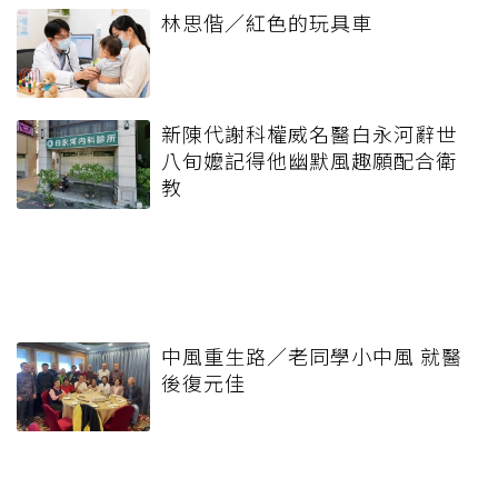
林思偕／紅色的玩具車
新陳代謝科權威名醫白永河辭世
八旬嬤記得他幽默風趣願配合衛
教
中風重生路／老同學小中風 就醫
後復元佳