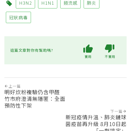
H3N2
H1N1
類流感
肺炎
冠狀病毒
這篇文章對你有幫助嗎?
實用
不實用
上一篇
明好炊粉複驗仍含甲醛
竹市府澄清無隱匿：全面
預防性下架
下一篇
新冠疫情升溫、肺炎鏈球
菌疫苗再升級 8月10日起
「一劑搞定」