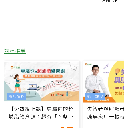
課程推薦
影片課程
影片課程
【免費線上課】專屬你的超
失智者與照顧者
燃脂體育課：超夯「拳擊有
讓專家用一根棍
氧」高壓族在家釋放壓力無
何逆轉退化大腦