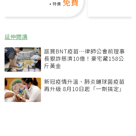
免費
負擔
課）
特價
延伸閱讀
誆買BNT疫苗…律師公會前理事
長狠詐慈濟10億！豪宅藏158公
斤黃金
新冠疫情升溫、肺炎鏈球菌疫苗
再升級 8月10日起「一劑搞定」