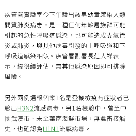
疾管署實驗室今下午驗出該男幼童感染人類
間質肺炎病毒，是一種任何年齡層族群可能
引起的急性呼吸道感染，也可能造成支氣管
炎或肺炎，與其他病毒引發的上呼吸道和下
呼吸道感染相似。疾管署副署長莊人祥表
示，經後續評估，無其他感染原因即可排除
風險。
另外兩例通報個案1名是登機檢疫有症狀者已
驗出
H3N2
流感病毒，另1名檢驗中，曾至中
國武漢市、未至華南海鮮市場，無禽畜接觸
史，也確認為
H1N1
流感病毒。