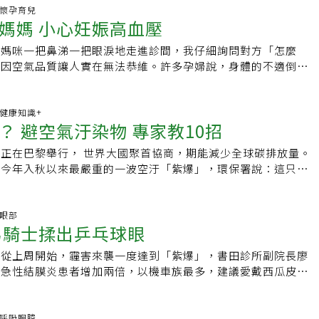
疾病患者、孩童及老年人●橘色等級：減少體力消耗活動及戶外
這種四肢關節僵直症狀最常出現清晨起床時，主要是經過一整夜
的PM2.5濃度分級，當超過第七級（54微克），就進入高濃度
科.懷孕育兒
戴口罩。有氣喘的人需增加使用吸入劑的頻率。●紅色等級：盡
物質無法被身體代謝所致。40～50歲婦女為多 8成患者可靠口
媽媽 小心妊娠高血壓
去年12月，連續23天PM2.5濃度超過第七級，甚至還有許多檢
，減少體力消耗活動，減少開窗，室內搭配有高效率過濾網空氣
表示，往年每到冬天就是類風濕性關節炎的好發季節，門診常見
1微克），包括萬里、復興、小港、左營、林園、潮州、竹山、
意機種功能是否會衍生其他汙染物（如臭氧）等問題。外出一定
因手指關節腫痛就醫，抽血檢測體內發炎指數超出正常值許多，詢
孕媽咪一把鼻涕一把眼淚地走進診間，我仔細詢問對方「怎麼
飆破100微克。台灣氣喘諮詢協會理事長、桃園長庚醫院胸腔內
碳口罩如破損或髒汙應立即更換。
冷嗑麻辣鍋或食用補氣藥膳所致，造成關節腫脹變形，嚴重還會
近因空氣品質讓人實在無法恭維。許多孕婦說，身體的不適倒還
誘發氣喘的主要原因為塵&amp;#34766;、刺激性氣體、季
門、縫衣等日常家事都成問題。「類風濕性關節炎有八成的人用
不禁擔心，這樣的空氣汙染會不會對寶寶造成傷害？霾害是空氣
動，但近幾年只要一到秋冬，空汙壟罩台灣，因氣喘就診的患者
控制病情。」方耀凡說，類風濕性關節炎的用藥多元，包括非類
與以往大家的所熟知的沙塵暴不同，霾害是由更小的懸浮粒子
洲最新研究也指出，包括PM2.5、PM10、臭氧、二氧化氮、二
、免疫調節劑等，儘管口服藥的效果不錯，但仍有兩成患者無法
te matters）所構成。其中包含工業汙染的廢氣及汽機車所排放的交
題.健康知識+
都和氣喘患者急診、住院有顯著相關。有20年氣喘病史的71歲
？ 避空氣汙染物 專家教10招
這時可選擇生物製劑針劑，包括在家施打的皮下注射，以及由護
是森林大火所造成的廢氣也是一種霾害，例如日前印尼森林大火
喘發作時鼻子無法呼吸，張大嘴也吸不到氣，胸腔感覺快炸開，
月打一次的靜脈注射兩種類型。值得注意的是，類風濕性關節炎
霾害。霾害除了夾雜許多灰燼，也同時含有多種氣體成分，包含
醫院急診，面對司機卻連一句話都講不出來，非常難受。他感
正在巴黎舉行， 世界大國聚首協商，期能減少全球碳排放量。
患者，罹患淋巴癌風險較一般人高出數十倍。方耀凡曾收治一名
化氮、二氧化硫及其他揮發性的有機化合物，懸浮在空氣中。與
，氣喘發作得更頻繁、更厲害，日前還因血中缺氧住院6天，現
臨今年入秋以來最嚴重的一波空汙「紫爆」，環保署說：這只是
，罹患類風濕性關節炎合併淋巴癌，曾服用生物製劑6個月，體內
，霾害的微小顆粒能夠入侵最微小的細支氣管，藉由肺部的氣體
急救藥物。世界衛生組織估計，全球約有三億氣喘人口，每年約
月到隔年三月，除了大陸霾害隨東北季風襲台，還有本地的工
高不下，後來通過健保申請給付半年打一次生物製劑針劑，現已
呼吸道不適外，一旦進入到人體內部的血液循環，會引起一連串
喘。林鴻銓表示，台灣氣喘盛行率約11.9%，因許多患者「自我
加上大氣擴散不良，嚴重威脅民眾健康。有哪些方法可以減少傷
類風濕性關節炎病情。併發乾燥症近8成 罹淋巴癌機率高70倍
變化及發炎反應。如果長期暴露下，將造成孕婦的血壓上升，胎
到最後一刻不願就醫，因此國人氣喘控制狀況比泰國、南韓、香
內外專家提供建議。空氣汙染對人類健康潛在的威脅，已獲研究
.眼部
不只會造成手指關節的紅腫熱痛，若未及早治療，患者出現乾躁
而導致妊娠高血壓，胎兒體重過輕，也可能引發早期破水及早產
男騎士揉出乒乓球眼
差。目前對於治療氣喘方式，均採階梯式治療，若患者症狀進到
注問題。英國《每日郵報》（Daily Mail）刊載英國頂尖空氣
也較高。國內外研究也證實，嚴重類風濕性關節炎患者罹患淋巴
霾害中所隱藏的重金屬成分也被證實與肺癌、老年失智或精神方
段，依據2015年全球氣喘創議組織（GINA）指引建議，使用
凱利博士等多位學者提出的「避開空氣汙染的10個具體方
人高出70倍。曾小姐是歷史老師，也是類風濕關節炎患者，多
空氣品質盯著看那麼，孕媽咪該如何保護自己及胎兒不受霾害的
，從上周開始，霾害來襲一度達到「紫爆」，書田診所副院長廖
長效乙二型促進劑，同時合併使用抗膽鹼支氣管擴張劑，可有效
燈時，盡量靠後站車流量大的路段，汽機車排氣汙染嚴重，應盡
黑板時，因關節腫痛變形、無法握住粉筆，讓她教書吃力，只能
時序進入冬春之際，台灣受東北季風影響，使得霾害變得更加嚴
周急性結膜炎患者增加兩倍，以機車族最多，建議愛戴西瓜皮安
惡化風險。國內食藥署去年12月剛通過上述藥物來治療嚴重型
或盡快通過。倫敦帝國學院研究人員發現，在人行道行走時，靠
且常覺得口乾舌燥，狂飲3、4千cc白開水仍覺口渴，檢查發現
日注意行政院環保署空氣品質監測網的相關資訊，若是居住地區
在霾害期間改戴全罩式安全帽，或戴口罩及護目鏡，減少霾害對
，氣喘只要好好治療，肺功能就可回復正常水準，呼籲氣喘病人
一側相較，靠近車道行走接觸的汙染物會增加1/10。而在人行
一位王小姐除了乾躁症，還患有類風濕性關節炎、紅斑性狼瘡，
或紅色等級以上，則應避免外出。戶外活動時，應配戴醫療用不
有位20多歲男性患者，他每天都騎機車上下班，由於眼睛不時
用藥，同時在霾害期間記得外出戴口罩，降低空汙誘發氣喘機
也應盡量靠後站遠離車陣，因汽機車加速通過路口時，會排出更
筷夾菜，連上廁所坐馬桶都有問題，膝蓋無法彎曲，讓她痛苦不
懸浮微粒；在交通工具的選擇方面，相較於機車及腳踏車，則以
覺得癢就用手揉，沒想到揉成「乒乓球眼」，上眼皮水腫，且因
科.呼吸胸腔