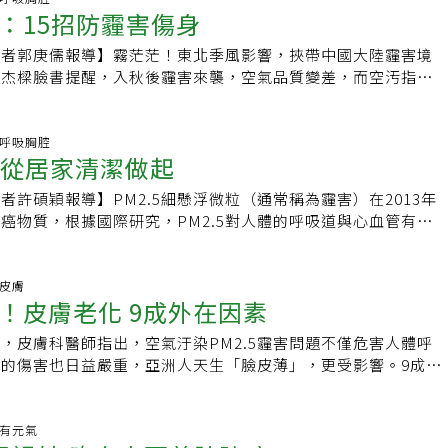
何自救？1.減少外出機會，運動從戶外改到室內。2.出門選擇戴
孩子規畫上下課的路線已有多項研究證實，空氣汙染對兒童的危
學附設醫院過敏免疫風濕科主任蔡文展表示，類風濕性關節炎是
：15招防霾害傷身
統的大眾運輸工具或汽車為佳。燒香吸菸皆空汙此外，返家後，
，既張不開又閉不起來，就醫後才知道是過敏性結膜炎。廖士傑
臉部壓緊。3.上班、上學多搭乘大眾交通工具。4.騎機車建議
原因是孩子的代謝率快，呼吸也快；就身高而言，與汽車排氣管
病，正常情況人體免疫產生的抗體是用來抵禦外在細菌及病毒，
物並洗臉、洗手來減少身上所殘留之懸浮微粒。待在室內時，也
見的有害物質為二氧化硫，二氧化硫接觸眼睛時，會與眼中的水
。5.回家馬上洗澡、洗衣服，避免髒汙被幼兒接觸。諮詢／林
士表示，上下課為了避開汙染路段，可能必須繞遠路而花更長時
記者郭庚儒報導】霧茫茫！東北季風影響，挾帶中國大陸霾害境
的「三軍部隊」不受控制，原本應攻擊外敵的部隊，卻反過來攻
子空氣過濾器功能（HEPA）的空氣清淨機或大葉子綠色植物來
酸，長期刺激加上不斷揉眼就會造成結膜炎。霾害期間，只要外
江啟輝、力博宏醫師；製表／鄧桂芬
童接觸汙染物的機率降低30%。建議父母預先為孩子規畫好遠
林杰樑臉書提醒，入秋後霾害來襲，空氣品質變差，而空汚指標
關節發炎腫痛，甚至出現間質性肺炎、肺纖維化、中樞及周邊神
質。此外，家中也應減少燒香、燒金紙或抽菸等以避免懸浮微粒
結膜炎，根據台大醫院統計，比較學齡前孩童與國小孩童罹患急
學路線。3.味道不對？相信你的鼻子！不論室內還是室外，人
界衛生組織認為對身體傷害大，林杰樑臉書建議外出戴口罩並常更
等併發症。台北榮總過敏免疫風濕科主任蔡長祐表示，俗稱乾躁
每日適當的運動，也可加強懸浮微粒的代謝能力，但應視空氣品
性結膜炎比率，發現國小孩童罹患急性結膜炎比率較學齡前孩童
霧的敏感度，其實比想像中高。專家表示，如果你覺得空氣中的
搭大眾運輸工具，減少吸入廢氣量。如何防霾害傷身？ 長庚毒
症候群」，是類風濕性關節炎的常見併發症，患者的眼睛、口腔
室外活動。近日的空氣品質逐漸惡化，但隨著巴黎氣候峰會的召
性結膜炎增加兩成，主要是國小孩童接觸外界空氣的比率高於學
覺很不舒服，代表你很可能正吸入有害健康的空氣，最好盡快離
15招：1、搭捷運、公車等大眾運輸以減少廢氣量。2、日間汽
科.呼吸胸腔
影響到唾液及淚腺分泌，臨床上八成類風濕性關節炎患者都會併
將致力於提高空氣品質及降低汙染。就像《穹頂之下》的作者柴
傑說，近日就診患者以機車族、隱形眼鏡族、乾眼症患者罹患眼
5 從居家清潔做起
醒，在室內使用清潔產品時，務必打開門窗通風。4.騎單車比
門窗緊閉，夜晚開窗。並常更換或清洗家中空調濾網。3、不要
群。由於淋巴細胞是免疫的最基本元素，類風濕性關節炎也跟自
孩子，讓我們與未來世界有了關聯」。期待在你我的努力下，能
說，機車族建議不要戴西瓜皮式，也就是半罩式的安全帽，若不
像，倫敦大學國王學院多項研究結果顯示，開車和搭計程車接觸
煙。4、減少煎，油炸、快炒等易冒煙的烹調方法。5、儘量不
，特別容易引發淋巴病變。瑞典研究曾指出，嚴重類風濕性關節
有乾淨的空氣與澄藍的天空。▍提供優質新聞，還需要你的鼓
全帽，建議一定要戴口罩以及護目鏡，戴隱形眼鏡的民眾盡量改
者許碩穎報導】PM2.5細懸浮微粒（通常稱為霾害）在2013年
，比行人或騎單車的人更高，且多出很多倍。生物醫學研究中心
金紙。6、勿燃放鞭炮、煙火、仙女棒等。7、外出戴口罩並常
癌機率是一般人70倍。成大學者分析2000至2008年健保資料庫
元氣網粉絲團》：
患者則少出門，並適時點人工淚液，保持眼部濕潤。▍提供優質
癌物質，根據國際研究，PM2.5對人體的呼吸道與心血管有負
特博士表示，遇塞車時這情況特別明顯。汽車排氣透過通風口進
出衣物、帽子、圍巾要常清洗。 9、心血管疾病、腎臟病、洗腎
多位乾躁症患者中，女性罹患淋巴癌機率也較一般人高7倍。不
的鼓勵，按讚加入《元氣網粉絲團》：
2.5已成為全民新課題！霧茫茫！PM2.5究竟是霧還是霾？霧的
，散發更慢；而行人與單車騎士周遭的空氣相對流暢。他建議，
老人、小孩、孕婦減少外出。10、由戶外進入室內務必洗手、
節炎併發淋巴癌是可以預防的，高雄醫學大學附設醫院過敏免疫
高密度的水氣集結而成，PM2.5指的是空氣汙染中的細小懸浮
隧道或地下停車場，最好將空氣循環模式改為「車內循環」，減
清潔，以油如甘油、橄欖油與水1:1混合沾棉花棒擦拭。11、多
展說，目前藥物種類相當多元，包括類固醇、非類固醇消炎止痛
產生空氣霧茫茫的現象，該如何判斷呢？倘中午時間仍有霧茫茫
.皮膚
.使用瓦斯爐時，打開排氣扇。巴勒特博士表示，使用瓦斯爐時
梨、蘋果、柑橘、木瓜、南瓜、地瓜及綠色蔬菜、白色十字花科
抗風濕藥物、生物製劑等，病人若能及早用藥，除能避免關節破
！皮膚老化 9成外在因素
是PM2.5在作祟了。霾害環繞，我們散步走路健康嗎？台北醫
扇的好習慣。煤氣或天然氣燃燒過程，會產生許多有害物質，排
白色花菜，還有蕃茄、洋蔥等有助防治肺部疾病。13、室內放
失能，還能降低淋巴癌、乾躁症等併發症風險。濕冷霾害易發病
任副教授研究指出，步行是容易接觸PM2.5的通勤方式，其次
並每月更換濾網。6.月台等火車，遠離燃油發動機。火車站的
以淨化空氣品質。14、衣服曬在有遮蔽物的通風處，在室外勿
，皮膚科醫師指出，空氣汙染PM2.5霾害問題不僅危害人體呼
濕冷天氣及嚴重霾害，當心加重類風濕性關節炎病情。中山醫學
再者是捷運。若在空氣污染嚴重的道路旁運動，在活動時吸入的
佳，特別是柴油動力火車停靠的車站，空氣汙染濃度更大。這些
乾移到室內開除濕機。15、減少戶外運動改成在室內運動，如爬
的傷害也日益嚴重，亞洲人天生「臉皮薄」，更受影響。9成皮
濕免疫過敏科主任魏正宗表示，天氣濕冷會讓血液循環變差，體
時的三倍之多，因此建議民眾，應避免在車流多之時段運動。
程度甚至比一般街道高出六倍。專家提醒，在月台上等車時，請
康資訊，請見「健康醫療網」】
因素台灣的霾害問題，讓近來皮膚科門診的求診比率平均增加
堆積，導致四肢關節腫脹症狀加劇。另外，霾害也可能誘發類風
漲，我們可以曬衣物、棉被嗎？許多家庭主婦都喜歡將衣物、棉被
發動機。7.汙染高峰期，別出門的好。一天之中，空氣汙染的
皮膚科醫師曾興隆說，盛夏將至，當夏日高溫連續多天35度以上
。台北市立聯合醫院仁愛院區風濕免疫科主治蔡明翰說，「天
，藉此殺菌。但台灣兒童過敏氣喘免疫及風濕病醫學會理事長暨
風大的日子，汙染顆粒會吹到更多地方；下雨則可沖刷掉汙染粒
患會再上升三至四成。保養品成分專家吳珮瑄也說，皮膚老化的
生.有元氣
濕性關節炎會造成間接影響」，因空氣中的懸浮微粒會影響生活
過敏氣喘風濕科主治醫師葉國偉表示，若在PM2.5濃度升高