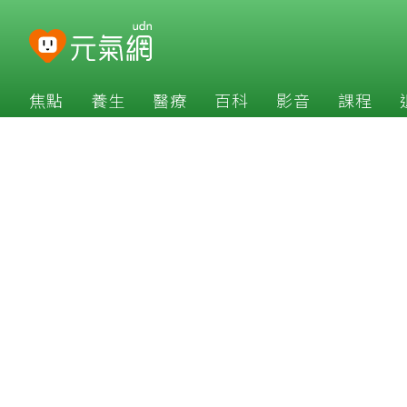
焦點
養生
醫療
百科
影音
課程