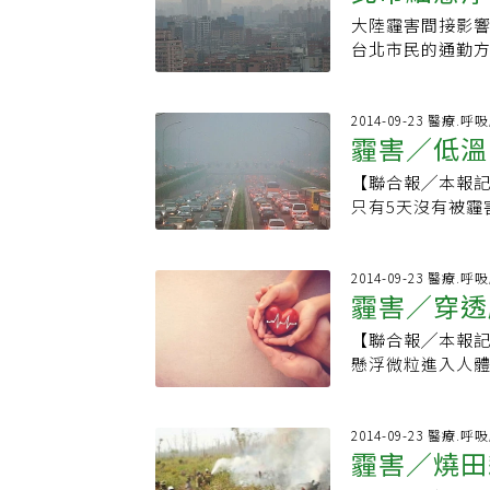
過敏；家中若有
刊。資料來源╱
灑水抑制揚塵。
大陸霾害間接影
清淨機過濾家中
勵，按讚加入《
小學，可先採購口
台北市民的通勤
徐世達表示，曾有
【元氣網粉絲團
的兩倍。醫師建
克，出現嚴重過
口罩，避免懸浮
當細小，甚至能
沙塵暴，汽機車
2014-09-23 醫療.呼
嗽、痰多，也容
霾害／低溫
物質，都會造成
炎，甚至引發敗
能從呼吸道進入
的患者呼吸困難
【聯合報╱本報
嚴重有心肌梗塞
只有5天沒有被霾
隊，選定每年一
環境變遷研究中
通勤習慣，分為
鹽類等非吸水性
孝東路往捷運永
低，還會危害動
2014-09-23 醫療.呼
案例，發現走路
霾害／穿透
業排放的汙染物
第一名；其他依
這些細微顆粒會
點三微克，接觸
【聯合報╱本報
類，飄浮在空氣
走路通勤者相當
懸浮微粒進入人體
線照射後會產生
的細懸浮微粒濃
PM2.5、顆粒
一層褐橘黃色，
車者高一點五倍
氣管發炎、氣喘等
成」，劉紹臣說
用於台北地區，
PM10指的是懸浮
2014-09-23 醫療.呼
其他的懸浮粒子後
霾害／燒田
眾避開空汙嚴重
粒徑約只有頭髮的
也越來越明顯；
車使用，車子定
體的鼻毛、纖毛也