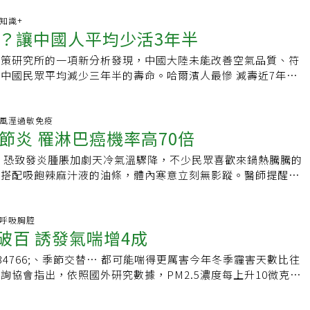
微粒PM2.5。有呼吸道疾病的敏感族群要特別留意，外出應戴
30倍。PM2.5顆粒相當微小，可穿透人體肺部和血管。印度教
或髒汙應立即更換，不宜「一罩」戴到底。境外汙染通常發生每
康知識+
，是空氣品質最糟時期之一。民眾燃放鞭炮和煙花，加上汽車、
？讓中國人平均少活3年半
月期間，中國大陸有沙塵或霾害現象時，伴隨東北季風增強及冷空
建築工地灰塵和焚燒作物形成的濃煙結合在一起，空氣汙染的嚴
大陸境外汙染物可能隨東北季風南下影響台灣。首先影響北部沿
器破表。庫瑪預計在7日出院，恰逢排燈節慶典期間。戈匹納斯
政策研究所的一項新分析發現，中國大陸未能改善空氣品質、符
里、陽明、觀音等站)及金馬離島監測值，細懸浮微粒及懸浮微粒
，空氣品質可以維持在一定水準，但當他踏出醫院，髒空氣就會
中國民眾平均減少三年半的壽命。哈爾濱人最慘 減壽近7年該
加，汙染物隨東北季風由北至南，影響台灣西半部地區。●為何
的抵抗力很弱。肺臟如今只剩下珍貴的一半。你能想像他只能用
東北方工業重鎮哈爾濱的居民，減壽福度更高達6.9年。較高的
？台灣空氣品質會有顯著的區域及季節性差異，冬季時中國大陸
質如此糟糕的髒空氣嗎？」恐怖霾害 不抽菸…肺也是黑的庫瑪
度，與心臟病、中風和肺癌風險提高相關。芝加哥大學環境政策
著盛行的東北季風傳輸至台灣，加上東北季風造成下沉氣流，空
。兒童、老人和哮喘等呼吸系統疾病患者，都深受新德里危險的
斯通表示：「環境中對全球人類帶來最大風險的就是懸浮粒子，
百科.風溼過敏免疫
散，中南部地區空氣品質較常發生超過標準情形。●大陸霾害如
節炎 罹淋巴癌機率高70倍
的霾害必須到2月底才會有所緩和。世界衛生組織10月公布報告
印度造成傷害。」中國國務院總理李克強2014年向「汙染宣
大陸霾害對我國影響範圍廣，以每年11月至隔年3月為主，汙染
有數十萬兒童因暴露在有毒空氣中而喪命。兒童呼吸速率較成年
霾害程度仍遠超出世界衛生組織和中國國內的標準。中國環境保
時，會由北而南，由沿海向內陸地區遞延，東部宜花東，最南端
 恐致發炎腫脹加劇天冷氣溫驟降，不少民眾喜歡來鍋熱騰騰的
的髒空氣是成年人的兩倍。醫師表示，空汙對新德里兒童構成毀
查中國338個城市，僅有84個城市的空氣品質符合國家標準。環境
到影響，外島連江與金門較台灣本島更容易受中國大陸霾害影
血搭配吸飽辣麻汁液的油條，體內寒意立刻無影蹤。醫師提醒，
知名胸腔外科醫生庫馬爾說，新德里的小孩一出生就吸著髒空
析發現，如果中國的空氣品質能符合國家標準，國民平均壽命就
監測紀錄99年3月21日受大陸內蒙及華北地區沙塵暴影響，全
合大啖麻辣鍋，尤其罹患類風濕性關節炎等自體免疫疾病患者，
20到25根煙，「這裡的居民就算不抽菸，肺部都呈現黑色。即
。中國北方塵霾肆虐，為對抗空氣汙染的關鍵地區，該區空汙在
0日平均濃度達355μg/m3以上(紫色等級)，是近20年來最嚴重；
補氣的火鍋藥膳，當心疾病發作。「燥熱及補氣食物易致免疫系
也都有黑點。這很嚇人」。政府鴕鳥心態 治霾不見成效即便每
因為民眾使用政府供應的免費暖氣，燃煤發電廠也跟著運作。北
升，5個測站日平均濃度達150μg/m3以上(紫色)。●環保署降低
長庚風濕過敏科主治醫師方耀凡說，常見靈芝、人參、黃耆等藥
科.呼吸胸腔
問題，但印度政府對抗空汙一直未見成效。在空汙特別嚴重的時
《美國國家科學院院刊》11日公布另一項研究發現，在控制其
度破百 誘發氣喘增4成
空氣品質指標(AQI)中南部地區容易達到紅色警戒等級(PM2.5
行氣的藥膳料理。此外，烤炸油辣的麻辣鍋及烤物等，也易誘發
建築工地施工、限制車輛上路及禁用柴油發電機，但收效甚微。
汙的情況下，中國北方居民比南方居民少活3.1年。
.5μg/m3)。改善目標：規畫108年降低50%紅色警戒(相對於
的發炎症狀加劇，一旦嗑鍋配酒，加上飯後一根菸，恐會點燃自
法也遇到阻力。空汙的源頭包括新德里郊區農民會放火燒田清理
#34766;、季節交替… 都可能喘得更厲害今年冬季霾害天數比往
個時段PM2.5濃度高上班日上午8至9時：上班尖峰，車流量大。
信。中山醫學大學附設醫院風濕免疫過敏科主任魏正宗表示，類
卻拒絕禁止農民火耕。庫馬爾說，汙染需從源頭上加以解決，
詢協會指出，依照國外研究數據，PM2.5濃度每上升10微克，
風速下降，海風轉成陸風，氣流下沉造成空氣汙染物沉積；下班
患進補過度，或吃得不健康，未依循新鮮清淡飲食原則，也會誘
空話」。
加2%到4%，去年12月22日環保署的高雄大寮檢測站測得
。●誰是高危險群？要注意什麼？高危險群：敏感族群、心臟、
易出現全身骨頭痠痛、僵硬，尤其四肢小關節的腫脹疼痛情形會
122微克，推算下來，氣喘發作機率約增4成，門診氣喘患者也確實