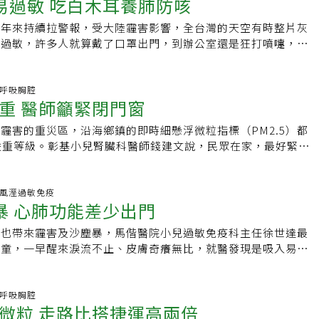
，汙染物達到高峰；午餐時段，車流量少，道路空氣汙染最低。
易過敏 吃白木耳養肺防咳
年紀」，現代人老化的成因，高達九成是來自霾害、壓力、抽
壓力，造成免疫系統過度活化發病。雖然類風濕性關節炎好發於
被等拿至戶外去曬太陽，反而讓大量的粉塵跟有害懸浮微粒附於
，寒冷、乾燥、多霜或多霧的早晨，接觸到的汙染物可能更多，
活作息不正常等「外因性老化」影響；上了年紀而顯老的「內因
女性，但臨床上不乏年輕女性個案。林口長庚風濕過敏科主治醫師
的呼吸道有害，易引起氣喘或過敏。在國內過敏人口比例超高的
近年來持續拉警報，受大陸霾害影響，全台灣的天空有時整片灰
。建議減少在這些時段出門，尤其是哮喘和過敏嚴重患者。8.
一成。吳珮瑄說，環境空氣汙染中的懸浮微粒會加速肌膚老化，
曾有一名25歲女性上班族，因左膝腫痛無法行走，曾到骨科抽
限於居住環境或霾害原因，將寢具曝曬在陽光下除螨的方式已較
易過敏，許多人就算戴了口罩出門，到辦公室還是狂打噴嚏，鼻
保護皮膚。研究顯示，空氣汙染會加速皮膚老化達10%。接觸
基誘發發炎反應，使得黑色素及深層斑點增加。皮膚科醫師曾德
復健科治療、中醫針灸等，症狀卻未緩解，陸續就醫一年後才確
室內清除PM2.5同時除去塵螨呢？葉國偉醫師指出，室外汙染
到一半常常忍不住就會咳嗽，出現以上症狀，都代表著你的肺可
增加皮膚受損與發炎，導致皺紋提早出現，也可能加重濕疹的症
染已成為肌膚老化的殺手，不少研究都發現，住在環境汙染較嚴
炎，幸好女子關節未被嚴重破壞變形，服藥後疾病已獲有效控
沉積灰塵，灰塵又是家中引起過敏的最大元兇，應關起門窗，藉
白木耳除了能保護肺部外，也有提高肝臟解毒的功能，可以增強
專家艾瑪．書其沃斯建議，每天睡前應徹底洗臉清潔，可塗抹含
皮膚油脂分泌較多，肌膚表皮的維他命E含量和水分含量都較低
氣及霾害誘發身體發炎反應？蔡明翰建議，出門不妨戴口罩，一
淨化吹進的空氣，此外，可將家裡的溼度維持在百分之六十左
，豐富膠質還能防止肌膚老化、彈性減弱，也有助解決毛孔粗大
科.呼吸胸腔
減少自由基對皮膚的傷害。艾瑪也建議，飲食應多補充維他命C
化物比例也相對較高，角質代謝機制也容易被破壞。他也說，東
，盡量待在室內、減少外出，維持規律作息、運動及充足睡眠，
重 醫師籲緊閉門窗
灰塵跟附著在寢具上的塵螨，除了勤清潔，也以吸塵器來輔助。
們DIY做「養肺白木耳露」！幫助從霾害空氣下潤肺養生，還能
的深綠色蔬菜、綠茶、藍莓、草莓、葡萄等食物，有助減緩空氣
保護層較薄，更易受環境的影響，對致敏因子的抵抗力相對較
關節炎發作機率。▇ 類風濕關節炎的日常小叮嚀1.飲食清淡、
藏了許多潛在過敏原，如塵蟎、黴菌、皮屑、掉落食物殘渣、長
變得更美麗喔！【養肺白木耳露】材料（2碗）：白木耳
。9.多搭公車、少開車。研究證實，多搭公車會比自己開車接
水、乾燥及皮膚粗糙問題，日積月累後就可能演變成脆弱的敏感
霾害的重災區，沿海鄉鎮的即時細懸浮微粒指標（PM2.5）都
及補氣行氣食物。2.注意保暖及血液循環。3.不抽菸、不酗
。根據統計，每克的灰塵中含有百萬以上的細菌，對人體的健康
分鐘）、杏仁30g、西洋參5g、紅冰糖適量、熱水800cc作法：所
坐巴士時，最好別坐汽車引擎附近，可減少接觸汙染物。10.遠
氣汙染讓肌膚吸附，皮膚科醫師建議，民眾外出前應確實做好防
嚴重等級。彰基小兒腎臟科醫師錢建文說，民眾在家，最好緊閉
海飲食，使用橄欖油及堅果等，少吃紅肉。5.規律睡眠、作息及
空氣清淨機以外，網路達人486建議，吸塵器可選擇高過濾效能
熱水放入營養調理機杯內，蓋緊蓋子。植化素對症叮嚀白木耳含
。影印機操作時會產生臭氧，可能導致哮喘、過敏體質者頭痛、
M2.5細懸浮微粒等空汙傷害，最重要的保養就是「睡前洗臉清
清淨機。環保局長江培根說，昨天清晨下了細雨，對水荒於事無
／方耀凡、魏正宗、蔡明翰醫師；製表／張嘉芳
是配有高速拍打的電動吸頭，才能將懸浮微粒先拍出再吸除，才能
體，能保護肺部，亦可提高肝臟解毒功能。杏仁能化痰潤肺，特
氧有特殊氣味，如果你在辦公桌旁可以聞到，就表示你的桌子離
必須先徹底卸妝，或先拭去臉上的油光。 ◎ 隨時掌握第一手健
問題也毫無幫助，最麻煩的是，連日來幾乎無風，汙染物水平移
灰塵又從機器尾部排到室內空氣中，達到有效清除效果。空氣汙
桃苷對呼吸中樞有抑制作用，可讓呼吸維持平穩，達到止咳效
美國研究】常吃花椰菜苗 有助排出汙染物《亞洲科學家》
【元氣網粉絲團】
差，來自中國大陸的汙染物飄到彰化縣並持續累積，碰到八卦山
百科.風溼過敏免疫
運動可讓體內免疫系統提昇外，如何讓室內空氣再生清淨及螨害
種的氨基酸，內含的人蔘皂甙更是臟器組織的保護劑，是護肺的
ientist）網站報導，美國約翰．霍普金斯大學公衛學院的研究人員發
暴 心肺功能差少出門
所以空汙程度嚴重，連八卦山脈以東「好山好水」的南投縣也遭
等的室內環境維護工作，更是重要。【更多健康資訊，請見「健
源：書名／《1日5分鐘的排毒奇蹟》作者：郭素君出版社：采
苗有助人體排出空氣汙染物質（苯和丙烯醛），每天喝半杯花椰
此糟糕，伸港鄉與線西鄉公所直指台中火力發電廠要負起很大責
，也帶來霾害及沙塵暴，馬偕醫院小兒過敏免疫科主任徐世達最
。許多研究顯示，十字花科蔬菜如花椰菜富含的蘿蔔硫素
煥彰、線西鄉機要秘書蘇韋峻都表示，台中火力發電廠經年累月
女童，一早醒來淚流不止、皮膚奇癢無比，就醫發現是吸入易刺
hane），一直以來都被與降低罹癌風險的功效作連結。特別是花椰菜
鄉鎮空氣品質一直不好，發電廠應補助經費給鄉民做健康檢查及
導致嚴重過敏。台北榮總胸腔部呼吸治療科主任江啟輝表示，近
更高，有助排出人體的空氣汙染物。研究團隊挑選300名住在中
康計畫等相關經費。台中火力發電廠公關劉祥初說，台中市環保
吸道症狀來求診，一開始以為是感冒，其實卻是受空氣中刺激呼
區的受試者，參與者每天分別飲用鳳梨汁、萊姆汁及含花椰菜苗
火力發電廠的煙囟集塵，顯示平均集塵率為99.8﹪，歡迎民眾
提醒心肺功能不佳的民眾，最近應避免出門。若非得出門，要戴
科.呼吸胸腔
12周。結果發現，飲用花椰菜苗飲品的受試者，尿液中排出了
能了解空氣品質惡化不是發電廠造成的。環保局啟動「空氣品質
微粒 走路比搭捷運高兩倍
Ｎ95。徐世達也建議，成人這幾天不要戴隱形眼鏡，以免容易
，他們也排出更多的丙烯醛。研究發表在《癌症預防研究》期
，包括加派水車灑水掃街，巡查列管的營建工地，及在裸露地表