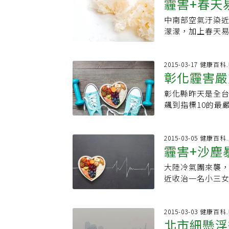
子。上下班時間
霾害+春天
原因不再只是「
品質，增加身體
時，將衣物、棉
巴勒特博士表示
菸、紫外線、生
40、50歲中年
上，其實對人體
中南部空氣汙染
也更易被吸入人體
性老化」，只占
方耀凡透露，門診
情況，不管是受
濛濛，加上春天
吃藍莓、深綠蔬菜
並產生大量自由
關節液，又嘗試
難執行，該如何在
水直直流，講話
過多汙染物可能
朋指出，空氣汙
診類風濕性關節
的空氣吹進家中
能需要排毒了！
狀。倫敦皮膚科
重區域的人，不僅
制。如何避免天
空氣清淨機循環
身體的免疫功能
2015-03-17 健康百
抗氧化劑的乳霜，
外，肌膚上的氧
旦空氣汙染嚴重
彰化霾害嚴
右。至於地面的
的問題。快跟著我
和富含抗氧化物
方人肌膚表皮的
才能降低類風濕性
地面與寢具中隱
止咳，同時讓自己
汙染對皮膚的傷害
弱，較易產生缺
彰化縣昨天是全台
忌辣烤油炸、燥熱
毛粉螨、蟲卵等
20g（先浸泡10
觸的汙染物少。乘
性肌膚。為免空
飆到指標10的最
酒。4.建議地中
有負面影響。除了
有材料洗淨，和
離辦公室影印機
護隔離；要淨除P
門窗和打開空氣
運動。資料來源
的HEPA，另外
硒和酸性異多糖
呼吸道感染。臭
潔」，而且洗臉前
補，對空氣汙染
避免吸除的塵螨
別是其內含的扁
影印機太近了。【
康訊息，快加入
動的擴散效果很
2015-03-05 健康
染日漸嚴重，除
果。西洋參有18
（Asian Sc
霾害+沙塵
脈後氣流下沉，
與過敏源的清除
最佳食材。資料來
現，食用花椰菜
殃。空氣品質如
康醫療網」】
實文化
大陸冷氣團來襲
菜苗汁就有效果
任。伸港鄉長曾
近收治一名小三
（sulforap
排放煙塵，害兩
激呼吸道的物質
苗的蘿蔔硫素含量
增加補助促進健
日常有民眾因呼
國長江三角洲地
局全天候監測台中
吸道物質所致，
2015-03-03 健康百
粉末的飲料，持續
參觀發電廠，就
北市細懸浮
過濾性高的口罩如
61%的苯。此外
緊急應變機制」