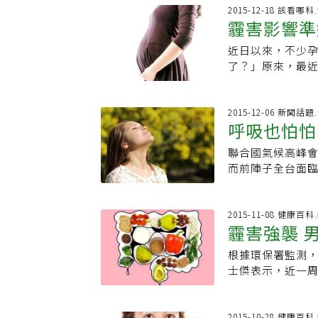
呼吸道及心血管
特別明顯，通常
驟增。根據環保署
2015-12-18 該看哪
活動，外出應配
睡眠，體內的發炎
霾害影響準
紅色警戒區。不過
可能的留在室內
服藥控制方耀凡
測站濃度紫爆（7
清淨機，但要留
40、50歲女性
近日以來，不少
大寮和善化，都曾
要戴口罩，活性
問發現原來是天
了？」原來，最
科主任林鴻銓表示，
影響生活，連開
可以忍受，卻也
節交替及劇烈運
一般口服藥就能
汙染中的一種，
也隨之增加。而歐
固醇消炎止痛藥
（particula
2015-12-06 新聞話
氧化硫空汙氣體，
呼吸也怕怕
穩定控制病情，
通廢氣，甚至像
呂伯伯表示，氣
理人員協助一個
所造成的新加坡
連坐計程車想去
聯合國氣候高峰會
等自體免疫疾病
一氧化碳、一氧
嘆，最近每遇霾害
而前陣子全台面
50多歲家庭主婦
沙塵暴不同的是
在必須隨身帶著
開始。每年十一
發炎指數依舊居
交換系統，造成
有25萬人死於氣
業、交通汙染，
順利控制淋巴癌及
血管內皮細胞的
感覺良好」，不
害呢？我們請國
2015-11-08 健康百科
類風濕性關節炎
盤功能受損，進
霾害強襲 
港和澳洲都還要
證實，並成為全球關
症及淋巴癌風險
等問題。此外，
「嚴重型氣喘」階
汙染專家法蘭克．
癌機率，比起一般
面的疾病有關。
根據環保署監測
吸入型類固醇、
法」。1.等紅綠
年前在課堂上寫
傷害呢？首先，
士傑表示，近一
提升肺功能並減輕
量避開這些路段
用手抓筆寫板書，
重。孕媽咪應每
全帽的機車族，
氣喘。林鴻銓說
近車道與靠近建築
合併乾躁症。另
空氣品質於第7級
眼睛的刺激。日前
遵從醫囑、規律
道等紅綠燈時，
關節腫到無法拿
織布口罩以過濾
感到不舒服，一
2015-10-28 健康百