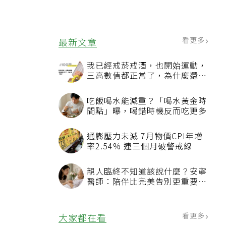
看更多
最新文章
我已經戒菸戒酒，也開始運動，
三高數值都正常了，為什麼還不
能停藥？
吃飯喝水能減重？「喝水黃金時
間點」曝，喝錯時機反而吃更多
通膨壓力未減 7月物價CPI年增
率2.54% 連三個月破警戒線
親人臨終不知道該說什麼？安寧
醫師：陪伴比完美告別更重要，
4句話值得及早說出口
看更多
大家都在看