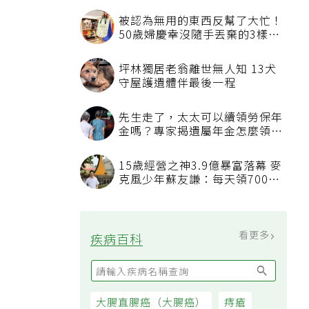
被認為無用的東西反幫了大忙！
50歲婦慶幸沒隨手丟棄的3樣物
品
坪林獨居老翁離世無人知 13犬
守屋護遺體伴最後一程
先生走了，太太可以續領勞保年
金嗎？專家揭遺屬年金怎麼領，
看順位還要看資格
15歲經營之神3.9億暴富落幕 麥
克風少年蘇友謙：每天領700元
過日子
看更多
疾病百科
大腸直腸癌（大腸癌）
痔瘡