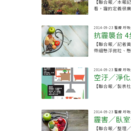
聚合。因此大陸
【聯合報╱本報
穿透肺泡，一旦
度高、天氣冷的
看，霾的定義很
炎反應，嚴重的會
會有懸浮微粒飄揚
的煙霧或火山爆
還可怕」，他說，
灣那麼大，這麼
75以下，並且會
染；而霾害是空
大陸東岸，空氣
災難傷害都可稱為
2014-09-23 醫療.呼
能徹底防霾。他表
抗霾襲台 
業汙染物，2千多
火耕活動所引起
還是會穿過去，除
北京霾在今年大
種，會非法放火
現，孕婦若長期接
【聯合報╱記者黃福其／台北報導】 
天氣不如華北冷
所產生的煙霧，
功能較虛弱，日
帶細懸浮微粒、
重。霾害的散播與
東南亞霾害當時
臨床診治經驗及
害有如天羅地網
陸冷氣團很少來
舉辦祈雨法會，
看，霾害有其危
環保局長吳盛忠
動，北京霾就會
輸北京霾。
期影響生態環境
2014-09-23 醫療.呼
本九州飄移，造成
空汙／淨化
「避免出門少開
期產業以工業為
戶外活動加速心
環保署環境監測及
【聯合報／製表
房內，也要關閉
下降，現在有3成
慎選且正確使用口
空氣品質狀況相比
活性碳口罩（80-
準跟日本、美國一
口罩，確認已貼
北京霾，專家曾測
2014-09-23 醫療.呼
空氣清淨機可去
環保署會分開檢測
霾害／臥室
微粒過濾材的機型
點，總計全台有76
是強制性檢驗商
【聯合報╱整理
個測站外，環保署