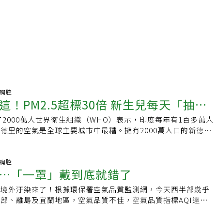
吸胸腔
這！PM2.5超標30倍 新生兒每天「抽掉
了2000萬人世界衛生組織（WHO）表示，印度每年有1百多萬人
德里的空氣是全球主要城市中最糟。擁有2000萬人口的新德
被一片灰濛濛的霧霾所壟罩，醫院病房也開始擠滿喘不過氣的病
稱這些肺病患者待在新德里，如同被宣判死刑。法新社報導，印
完切除損壞肺臟的保命手術，呼吸仍有明顯的氣喘聲。庫瑪出院
吸胸腔
…「一罩」戴到底就錯了
髒空氣，還能夠活多久，幫他開刀的外科醫生無法肯定。29歲
甘加蘭醫院接受治療，院裡的胸腔外科醫師戈匹納斯說：「新德
波境外汙染來了！根據環保署空氣品質監測網，今天西半部幾乎
他死刑。」戈匹納斯擔心，他的患者才剛從結核病死裡逃生，如
部、離島及宜蘭地區，空氣品質不佳，空氣品質指標AQI達到
形殺手搏鬥。氣候+習俗+廢氣=不見天日每年此時，由於較冷
族群不健康)，桃園觀音地區AQI甚至高達152，為紅色警戒，指
集在接近地面的地方，德里的細懸浮微粒（PM2.5）濃度經常