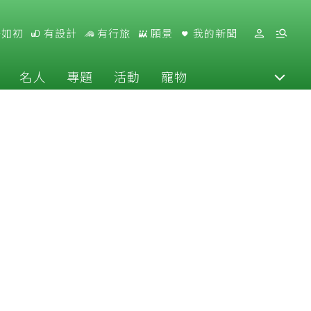
好如初
有設計
有行旅
願景
我的新聞
名人
專題
活動
寵物