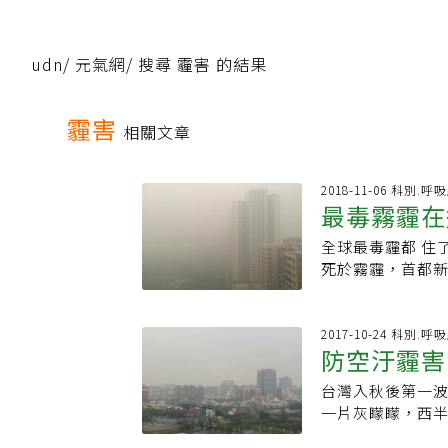
udn
/
元氣網
/
搜尋 霾害 的結果
霾害
相關文章
2018-11-06 科別.呼
最毒霧霾在
全球最毒霾都 住
一包菸」
死於霧霾，首都新
里，每年11月總
人，當地醫生更
度民眾庫瑪剛動
2017-10-24 科別.呼
防空汙霾害
後繼續呼吸全球最
的庫瑪在新德里
台灣入秋後第一
里的空氣彷彿判
一片灰矇矇，西半
今又得跟另一個無
橘色等級(對敏感
的空氣讓汙染物聚