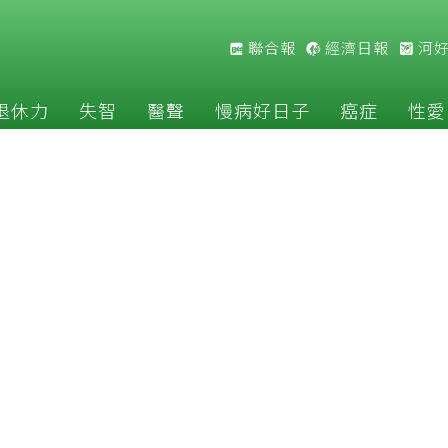
聯合報
經濟日報
河
退休力
失智
醫聲
慢病好日子
癌症
性愛