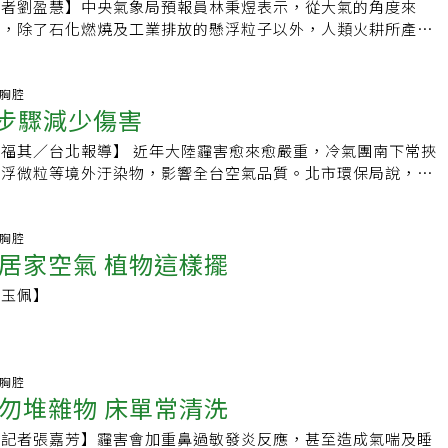
的霾害大多發生在冬季，不然就是晚秋或初春的時候，而且以緯
記者劉盈慧】中央氣象局預報員林秉煜表示，從大氣的角度來
進入人體，免疫系統會把懸浮粒子當成外來物，群起攻擊形成發
華北地區為主。劉紹臣指出，凡是有工業汙染的地方，空氣裡都
廣，除了石化燃燒及工業排放的懸浮粒子以外，人類火耕所產生
變成氣喘、慢性咳嗽、慢性支氣管發炎等症狀。「霾害比SARS
，但是今年大陸的霾害範圍將近一百萬平方公里，約有25個台
發時的煙霧，都是霾。只要這類的懸浮粒子，相對濕度在百分之
SARS要透過特殊的傳染途徑，一公尺內接觸病毒源才有機會感
巨大的霾害，天氣系統是關鍵。今年大陸的高壓環流長期滯留在
讓視野的能見度低於10公里，都可稱為霾。「因煙、霾所造成的
氣污染、不屬於病毒，「一陣風吹過來就有危險」，沒什麼措施
不流通、少風，霾在空氣中無法動彈，再加上華北工業區排放工
霾害」，林秉煜舉例說，像2006年的東南亞霾害，就是印尼的
吸胸腔
示，若只是戴上一般的布口罩因四邊沒有密封，PM2.5的粒子
4步驟減少傷害
萬北京人燒煤取暖、開車通勤，自然與人為因素撞在一起，才讓
。印尼政府鼓勵民眾栽植椰子與橡膠樹，部分業者為了方便耕
非是醫療級的Ｎ95口罩則可能防範。他表示，最近也有研究發
爆發。不然像大陸的江蘇一帶，同樣也是工業區林立，但華南的
燒林整地，那年的氣候很乾燥，火勢一發不可收拾，山林燃燒時
觸PM2.5的懸浮微粒可能會早產，新生兒的體重會比較低、肺
近年大陸霾害愈來愈嚴重，冷氣團南下常挾
，當地人用暖氣的需求也沒那麼大，霾害汙染就不像北京那樣嚴
隨著氣流擴散，飄散到鄰近的新加坡、馬來西亞等國家。他說，
後發生氣喘機率高。目前雖無直接證據顯示霾害會致死，但根據
懸浮微粒等境外汙染物，影響全台空氣品質。北市環保局說，霾
天氣系統息息相關。他舉例，台灣今年1月不太冷，就是因為大
造成了許多班機延誤或取消，各國政府紛紛施行人造雨，有的還
研究來看，霾害嚴重的地區肺癌比率較高，從流行病學角度來
般影響民眾生活，若透過抗霾四步驟，就能有效減少霾害影響。
，可想而知北京霾就一直聚在當地。但冷氣團若不斷從北向南移
當地民眾出門都要戴口罩。燃燒行為所產生的霾害，嚴重程度不
險性。
說，不少民眾以為霾害只要忍一下、過去就沒事，其實霾害會長
被風帶往鄰近國家，先前這些霾害汙染物就曾隨著東北季風往日
、危害人體呼吸道健康，務必謹慎。他說，抗霾四步驟第一是
吸胸腔
九州的空氣循環機賣到缺貨。懸浮微粒濃度 雲嘉南最高台灣早
居家空氣 植物這樣擺
窗」。空氣品質不良時，避免出門是最有效的做法，尤其須避免
主，過去不少人認為，台灣的霾害來源是「北交通、南化學」，
肺運動，擴大細懸浮微粒影響呼吸系統；另為避免戶外霾害進入
資訊處處長朱雨其表示，近20年來，台灣的懸浮微粒汙染逐年
杜玉佩】
門窗，尤其下風處門窗。第二步是「正確戴口罩」，若須外出，
汙染物是來自大陸。若拿先前發生北京霾期間，與同一時間台灣
罩也可減少危害。過濾與吸附效果依序是N95口罩（95％）、
，懸浮微度的濃度相距15倍。朱雨其指出，台灣的空氣品質標
85％）、外科口罩（70-85％），可依需要自行選擇，且須調整
致，PM2.5的小時濃度以每平方公尺35微克為標準，而先前的
合臉部並完全覆蓋口鼻、下巴。第三步是「慎選空氣清淨機」，
到600微克，台灣空汙最嚴重的南部只有40微克左右。他說，
吸胸腔
除室內空氣中的汙染物，針對懸浮微粒等汙染物又以高效率空氣
PM10與PM2.5。根據人口密度與上下風地點設置全自動監測
勿堆雜物 床單常清洗
最有效，去除細懸浮微粒的效率可達99.7％以上。空氣清淨機
個PM10測站。PM2.5懸浮微粒因危害程度較大，除了設有30
品，種類多且價差大，選購要應注意有無標檢局「商品安全標
／記者張嘉芳】霾害會加重鼻過敏發炎反應，甚至造成氣喘及睡
還會派人每3天做1次人工手動監測採樣，把檢驗用的濾紙樣品