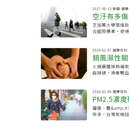
標汙染物為細懸浮
飆至超出安全上限
口罩，若有破損
2017-09-13 新聞.健
節日排燈節期間
空汙有多傷
年11月至隔年5
工廠排放廢氣、
氣南下過程時，
重程度常讓監測儀
芝加哥大學環境
海、背景測站(萬
說：「在醫院裡
合國際標準，使得
濃度會有顯著增
開始傷害他。他
分析也發現，中國
冬季霾害較嚴重
一半的肺臟對抗品
懸浮粒子汙染程
空氣汙染物會隨
並非唯一受害者
研究所所長格林
2016-01-07 健康
氣汙染物不易擴
類風濕性關
霧霾所苦，新德里
而且主要在中國和
何影響台灣?中國
指出，全球每年
戰」，但是中國
物濃度高值發生
火鍋藥膳燥熱補氣
人快，吸入體內
護部2016年調
恆春都可能會受
麻辣鍋，滑嫩鴨
滅性影響。德里
政策研究所的分
響。●霧霾最嚴重
不是每個人都適
氣，相當於每天抽
可增加一年以上
國51個測站PM1
一旦食用燥熱及
使是青少年，肺部
冬天急遽惡化，
PM2.5也同步上
統活躍。」林口
2016-01-06 健康百
年冬天都有霧霾
方人比南方人短命
PM2.5濃
空汙目標現況：秋冬
材，皆是補氣、
候，政府會禁止
他變因、只考慮空
日平均濃度超過54
類風濕性關節炎
至於長期解決方
霾害、塵&amp;
104年)。●這兩
體免疫發病的引
農地，地方政府
年多，台灣氣喘諮
晚上6時到9時：
風濕性關節炎病
「其他一切只是
氣喘發作機會就增
尖峰，車流量大
發關節炎。患者
PM2.5濃度為