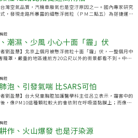
過敏兒，可戴護目鏡。另外，家中門窗勿大開，可用空調或空氣
英國每日郵報、亞洲科學家網站▍提供優質新聞，還需要你的鼓
教育處沒接獲教育部通知停上戶外課程，不過通令沿海各國中、
響台灣空氣品質，汽機車廢氣也是空汙原因之一。國內專家研究
空氣。醫師發現，近兩周因空氣不好而過敏的患者，增加兩成。
元氣網粉絲團》：
罩，事後補申請經費。◎ 隨時掌握第一手健康訊息，快加入
方式，發現走路所暴露的細懸浮微粒（ＰＭ二點五）為搭捷運者
研究指出，懸浮微粒（ｐｍ10）每立方公尺的濃度增加一百微
】
議，民眾應避開霾害嚴重或交通繁忙時段出外活動，或戴上外科
敏症狀的機率就會增加一點三九倍。江啟輝說，這些懸浮微粒相
微粒影響健康。台北榮總臨床毒物科主治醫師楊振昌表示，除了
進入小氣管，原來患有氣喘或慢性阻塞性肺病的民眾，更容易咳
、工廠和火災所釋出的懸浮粒子、臭氧、二氧化碳或一氧化碳等
吸胸腔
易被誤認為是感冒。症狀嚴重者，甚至可能因細菌感染引發肺
、潮濕、少風 小心十面「霾」伏
空氣汙染。其中，懸浮粒子的粒徑若小於ＰＭ值二點五以下，可
血症、休克。此外，氣管收縮，心臟便加快，容易讓有心臟疾病
肺部深層，再從肺泡溶入血液，造成呼吸道發炎或心血管疾病，
、增心肌梗塞機率。
記者劉盈慧】北京上個月被懸浮微粒十面「霾」伏，一整個月中
的危險。台北醫學大學公共衛生學系副教授莊凱任帶領研究團
害籠罩，嚴重的地區連前方20公尺以外的街景都看不到。中研院
月到三月，請測試者攜帶心電圖和測量環境空氣的儀器，依平日
心特聘研究員劉紹臣表示，「霾」統稱指懸浮在空氣中的塵埃、
走路、搭捷運、搭公車和自行開車，花一小時從台北車站延著忠
的固體微粒，顆粒非常細微，當空氣中充滿霾，不但能見度會降
春站方向前行。團隊自二○一二年起測試三年，共收集一百廿名
物的呼吸道，所以稱為「霾害」。他說，北京霾的主要來源是工
吸胸腔
通勤者每立方公尺暴露細懸浮微粒濃度為四十二點一微克，高居
肺泡、引發氣喘 比SARS可怕
及石化燃燒物，成分包括二氧化硫、硫酸鹽、硝酸鹽等硫化物，
序為自行開車和搭乘公車；捷運位於地底，乘客暴露濃度為廿二
隨著呼吸累積在肺部中，造成呼吸道疾病。這類細微塵埃、鹽
到的空汙最少。研究未納入騎機車和單車者，但推估暴露程度和
記者劉盈慧】台大兒童胸腔加護醫學科主任呂立表示，霾害中的
中肉眼難以分辨，陽光不充足時，看起來一片白霧霧，而且被光
。莊凱任也分析受測者的心跳速率下降幅度，發現走路者所暴露
後，像PM10這種顆粒較大的會依附在呼吸道黏膜上；而像
散射；在大氣穩定、陽光充足的地下，霾看起來像是空氣中混著
度，對心臟自主神經功能的不良影響最大，比搭乘公車、自行開
更小的會穿透肺泡，直接進入血管，隨血液循環全身，引起慢性支
就像夕陽落日一樣。「懸浮粒子在低溫潮濕的氣候下最容易形
，更比搭乘捷運者高出七點六九倍。莊凱任表示，這次研究僅適
反應。霾害防不勝防，危險程度比SRAS還可怕。呂立指出，
，在濕度高的環境裡，懸浮微粒的外層會黏著水分，水分再去黏
無法應用於全台，但並不是鼓勵民眾少走、少運動，而是建議民
微粒的粒徑小於10微米，而PM2.5的粒子大小是PM10的1/4，
吸胸腔
，就會變成小圓球，當直徑增加1倍時，面積會擴大4倍，霾害
耕作、火山爆發 也是汙染源
的時段和環境。楊振昌呼籲，民眾搭乘大眾運輸工具，減少汽機
1/28，非常細微。PM10的懸浮微粒，戴口罩就可以防範，人
溫度與相對溼度成反比，溫度高時，相度濕度低，懸浮微粒無法
期保養，空氣品質需要大家維持。
能幫忙過濾，但PM2.5這種特別小的粒子很容意被吸入肺部、