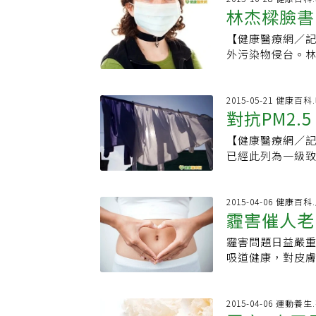
會。▇ 空汙時如
多汙染物。2.幫
已。高雄醫學大
林杰樑臉書
具有空調過濾系
水腫而肌肉緊繃
活性碳口罩，沿著
害比成人更鉅。
一種自體免疫疾
也別忘了更換衣
說，空氣中最常
改戴全罩式安全帽
更接近。凱利博
【健康醫療網／
但當這些帶槍炮
可利用具高效率粒
分作用形成亞硫
鴻銓、葉國偉、
間，但這樣可使兒
外污染物侵台。
打自己人，造成
改善室內空氣品
出就有機會得到
離繁華幹道的上下
PM2.5已被世
經病變、乾躁症
的產生。最後，
性結膜炎、過敏
類鼻子對各種菸
換口罩，出門盡量
症的「修格蘭氏
質選擇於室內或
多出一成，過敏
某種物質讓你感
物實驗室團隊提供
2015-05-21 健康百
容易乾燥，甚至
開，世界各國也
齡前兒童。廖士
對抗PM2.
開現場。專家也提
車及工廠運作建議
發修格蘭氏症候
靜所說的「因為
疾最多，廖士傑
開車好。出乎想
吸煙或儘量減少吸
體免疫疾病有關
讓下一代重新享
能改戴全罩式安
【健康醫療網／記
到的空氣汙染物
要或減少燒香、燒
炎患者，罹患淋巴
勵，按讚加入《
戴眼鏡，乾眼症
已經此列為一級致
的空汙專家巴勒
更換口罩。8、外
也發現，7800
新聞，還需要你
面影響，對抗PM
入並在車內滯留
病人、肺部疾病、
過，類風濕性關
組成是由非常細微
遇上塞車、進入
漱口、洗臉、鼻腔
風濕科主任蔡文
微粒。兩種都會
2015-04-06 健康百科
少接觸汙染物。5
喝水。12、多吃
藥、改變病程的
霾害催人老
的狀況，可推知就
應養成打開排氣
青菜，如高麗菜、
壞變形導致生活
學大學公衛系莊凱
氣扇應定期清潔，
置大葉子綠色植物
霾害問題日益嚴重
常戴口罩少出門
是開車、公車，
通風條件多半不
超過24小時，未
吸道健康，對皮膚
大學附設醫院風
空氣量是沒運動
地方的空氣汙染
樓梯。【更多健
膚老化 來自外在
內發炎物質容易
PM2.5濃度高
盡量遠離火車燃油
20%至30%。
濕性關節炎發作
拿至戶外曬太陽
濃度會有差別。
時，預估門診病
2015-04-06 運動養
冷、霾害對類風
林口長庚醫院兒童