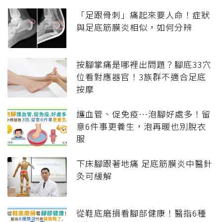
「足跟骨刺」痛起來要人命！症狀
與足底筋膜炎相似，如何分辨
按腳掌痛是哪裡出問題？腳底33穴
位看對應器官！3族群不適合足底
按摩
護血管、促免疫…泡腳好處多！留
意6件事更養生，泡再暖也別脫衣
服
下床腳跟著地痛 足底筋膜炎中醫針
灸可緩解
從鞋底磨損看腳部健康！醫指6種