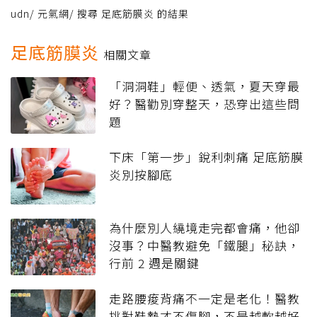
udn
/
元氣網
/
搜尋 足底筋膜炎 的結果
足底筋膜炎
相關文章
「洞洞鞋」輕便、透氣，夏天穿最
好？醫勸別穿整天，恐穿出這些問
題
下床「第一步」銳利刺痛 足底筋膜
炎別按腳底
為什麼別人繞境走完都會痛，他卻
沒事？中醫教避免「鐵腿」秘訣，
行前 2 週是關鍵
走路腰痠背痛不一定是老化！醫教
挑對鞋墊才不傷腳，不是越軟越好