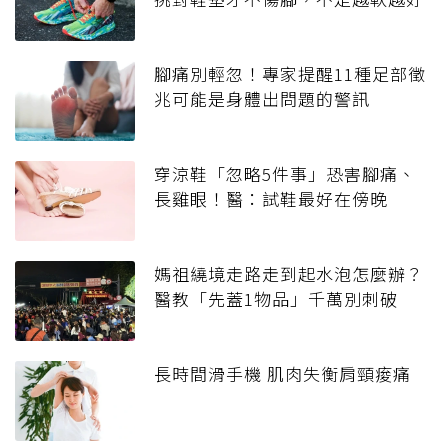
腳痛別輕忽！專家提醒11種足部徵
兆可能是身體出問題的警訊
穿涼鞋「忽略5件事」恐害腳痛、
長雞眼！醫：試鞋最好在傍晚
媽祖繞境走路走到起水泡怎麼辦？
醫教「先蓋1物品」千萬別刺破
長時間滑手機 肌肉失衡肩頸痠痛