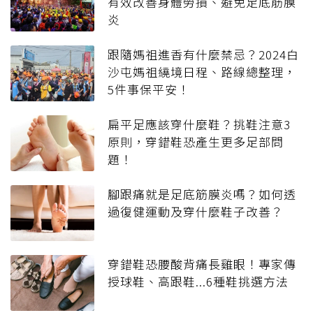
有效改善身體勞損、避免足底筋膜
炎
跟隨媽祖進香有什麼禁忌？2024白
沙屯媽祖繞境日程、路線總整理，
5件事保平安！
扁平足應該穿什麼鞋？挑鞋注意3
原則，穿錯鞋恐產生更多足部問
題！
腳跟痛就是足底筋膜炎嗎？如何透
過復健運動及穿什麼鞋子改善？
穿錯鞋恐腰酸背痛長雞眼！專家傳
授球鞋、高跟鞋...6種鞋挑選方法