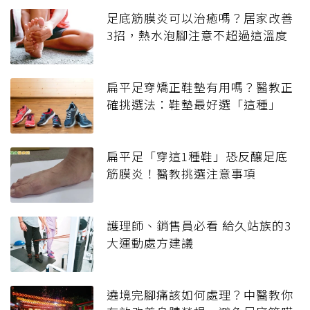
足底筋膜炎可以治癒嗎？居家改善
3招，熱水泡腳注意不超過這溫度
扁平足穿矯正鞋墊有用嗎？醫教正
確挑選法：鞋墊最好選「這種」
扁平足「穿這1種鞋」恐反釀足底
筋膜炎！醫教挑選注意事項
護理師、銷售員必看 給久站族的3
大運動處方建議
遶境完腳痛該如何處理？中醫教你