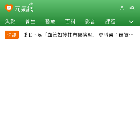
焦點
養生
醫療
百科
影音
課程
退休
睡眠不足「血管如擰抹布被擠壓」 專科醫：最被忽
快訊
略的抗老方法