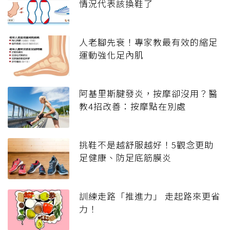
情況代表該換鞋了
人老腳先衰！專家教最有效的縮足
運動強化足內肌
阿基里斯腱發炎，按摩卻沒用？醫
教4招改善：按摩點在別處
挑鞋不是越舒服越好！5觀念更助
足健康、防足底筋膜炎
訓練走路「推進力」 走起路來更省
力！