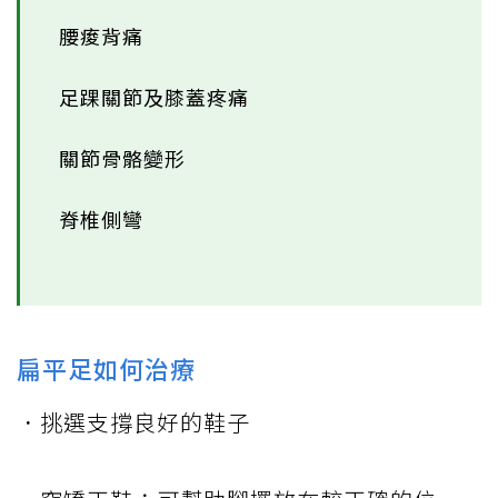
腰痠背痛
足踝關節及膝蓋疼痛
關節骨骼變形
脊椎側彎
扁平足如何治療
．挑選支撐良好的鞋子