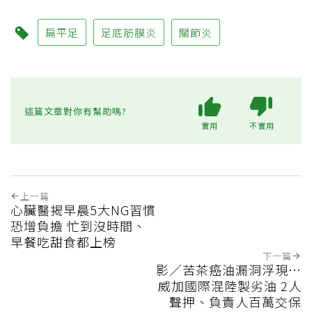
扁平足
足底筋膜炎
關節炎
這篇文章對你有幫助嗎?
實用
不實用
上一篇
心臟醫揭早晨5大NG習慣
恐增負擔 忙到沒時間、
早餐吃甜食都上榜
下一篇
影／苦茶癌油漏洞浮現…
威加國際混陸製劣油 2人
聲押、負責人百萬交保