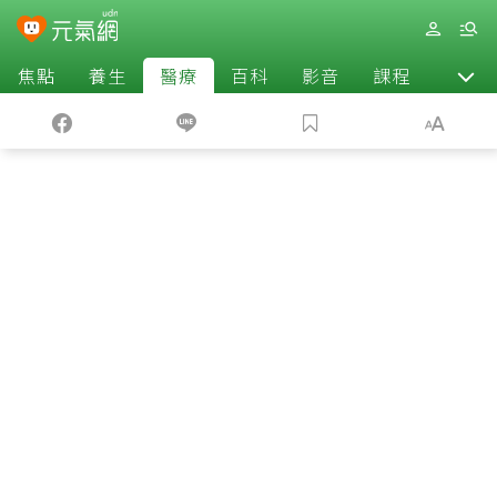
焦點
養生
醫療
百科
影音
課程
退休