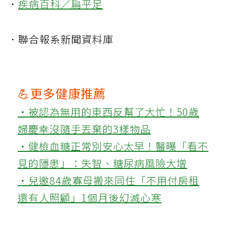
．
疾病百科／扁平足
．聯合報系新聞資料庫
💪更多健康推薦
‧被認為無用的東西反幫了大忙！50歲
婦慶幸沒隨手丟棄的3樣物品
‧健檢血糖正常別安心太早！醫曝「看不
見的隱患」：失智、糖尿病風險大增
‧兒邀84歲寡母搬來同住「不用付房租
還有人照顧」1個月後幻滅心寒