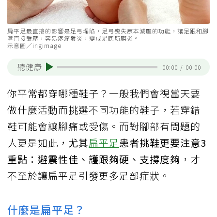
扁平足最直接的影響是足弓塌陷，足弓喪失原本減壓的功能，讓足跟和腳
掌直接受壓，容易疼痛發炎，變成足底筋膜炎。
示意圖／ingimage
聽健康
00:00
/
00:00
你平常都穿哪種鞋子？一般我們會視當天要
做什麼活動而挑選不同功能的鞋子，若穿錯
鞋可能會讓腳痛或受傷。而對腳部有問題的
人更是如此，
尤其
扁平足
患者挑鞋更要注意3
重點：避震性佳、護跟夠硬、支撐度夠
，才
不至於讓扁平足引發更多足部症狀。
什麼是扁平足？