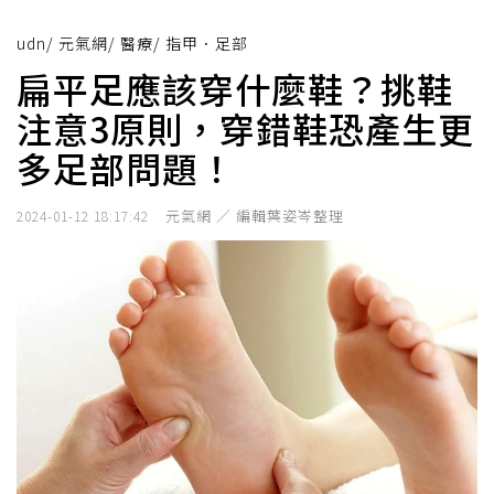
udn
/
元氣網
/
醫療
/
指甲．足部
扁平足應該穿什麼鞋？挑鞋
注意3原則，穿錯鞋恐產生更
多足部問題！
元氣網 ／ 編輯葉姿岑整理
2024-01-12 18:17:42