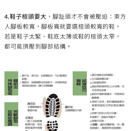
4.鞋子楦頭要大
，腳趾頭才不會被壓迫：東方
人腳板較寬，腳板寬就要選楦頭較寬的鞋，
若是鞋子太緊、鞋底太薄或鞋的楦頭太窄，
都可能擠壓到腳部結構。