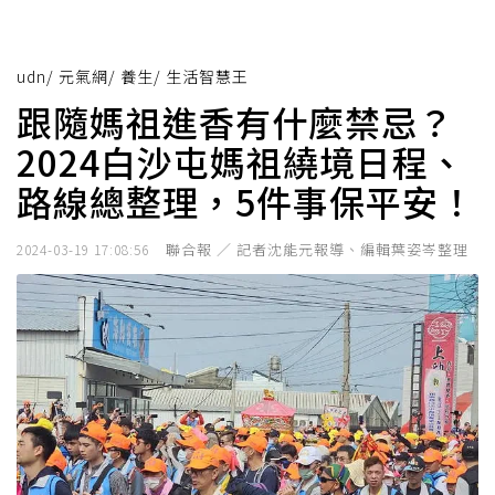
udn
/
元氣網
/
養生
/
生活智慧王
跟隨媽祖進香有什麼禁忌？
2024白沙屯媽祖繞境日程、
路線總整理，5件事保平安！
聯合報 ／ 記者沈能元報導、編輯葉姿岑整理
2024-03-19 17:08:56