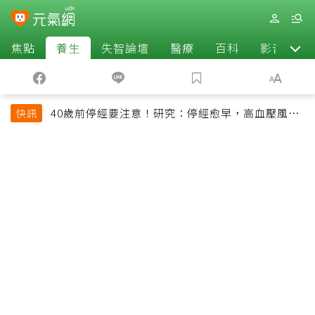
焦點
養生
失智論壇
醫療
百科
影音
40歲前停經要注意！研究：停經愈早，高血壓風險
快訊
恐增加