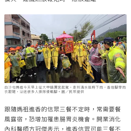
白沙屯媽祖今天早上從大甲鎮瀾宮起駕，走到清水區時下雨，香燈腳穿雨
衣跟隨，沿途很多人排隊倰轎腳。圖／民眾提供
跟隨媽祖進香的信眾三餐不定時，常需要餐
風露宿，恐增加罹患腸胃炎機會。開業消化
內科醫師方冠傑表示，進香信眾可能三餐不