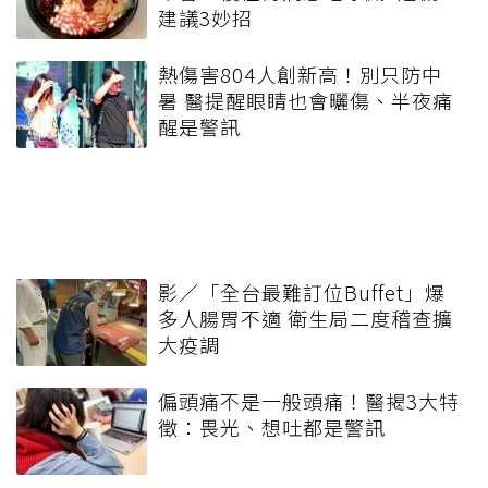
建議3妙招
熱傷害804人創新高！別只防中
暑 醫提醒眼睛也會曬傷、半夜痛
醒是警訊
影／「全台最難訂位Buffet」爆
多人腸胃不適 衛生局二度稽查擴
大疫調
偏頭痛不是一般頭痛！醫揭3大特
徵：畏光、想吐都是警訊