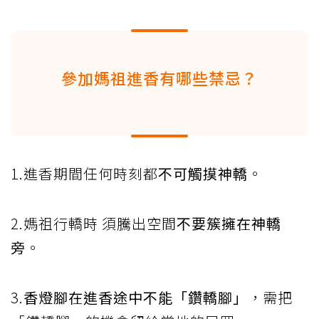
參加媽祖進香有哪些禁忌？
1.進香期間任何時刻都
不可觸摸神轎
。
2.媽祖行轎時 須騰出空間
不要簇擁在神轎
旁
。
3.
香燈腳在進香途中不能「鑽轎腳」
，需把