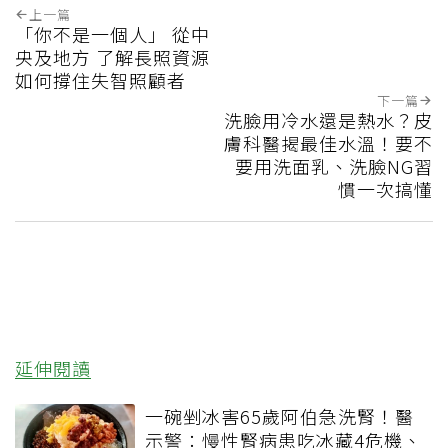
上一篇
「你不是一個人」 從中
央及地方 了解長照資源
如何撐住失智照顧者
下一篇
洗臉用冷水還是熱水？皮
膚科醫揭最佳水溫！要不
要用洗面乳、洗臉NG習
慣一次搞懂
延伸閱讀
一碗剉冰害65歲阿伯急洗腎！醫
示警：慢性腎病患吃冰藏4危機、