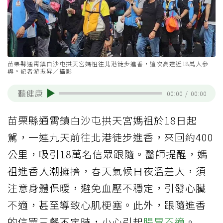
苗栗縣通霄鎮白沙屯拱天宮媽祖往北港徒步進香，這次高達近18萬人參
與。記者游振昇／攝影
聽健康
00:00
/
00:00
苗栗縣通霄鎮白沙屯拱天宮媽祖於18日起
駕，一連九天前往北港徒步進香，來回約400
公里，吸引18萬名信眾跟隨。醫師提醒，媽
祖進香人潮擁擠，春天氣候日夜溫差大，須
注意身體保暖，避免血壓不穩定，引發心臟
不適，甚至導致心肌梗塞。此外，跟隨進香
的信眾三餐不定時，小心引起
腸胃不適
。