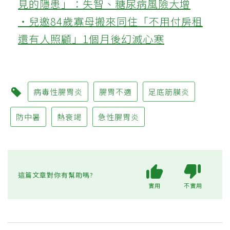
見的隱患」：失智、糖尿病風險大增
‧兒邀84歲寡母搬來同住「不用付房租
還有人照顧」1個月後幻滅心寒
病毒性腸胃炎
腸胃不適
足底筋膜炎
防中暑
熱衰竭
急性腸胃炎
這篇文章對你有幫助嗎?
實用
不實用