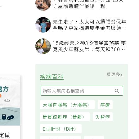
頭
生病 醫揭保護心血管簡單6動作
不必忍餓也能減肥！補充2類食
物每天自然少575大卡「還能吃
飽飽的」
看更多
大家都在看
被認為無用的東西反幫了大忙！
50歲婦慶幸沒隨手丟棄的3樣物
品
坪林獨居老翁離世無人知 13犬
守屋護遺體伴最後一程
先生走了，太太可以續領勞保年
金嗎？專家揭遺屬年金怎麼領，
看順位還要看資格
15歲經營之神3.9億暴富落幕 麥
克風少年蘇友謙：每天領700元
過日子