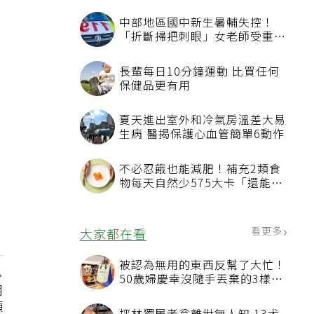
看更多
最新文章
中部地區國中新生暑輔失控！
「折斷掃把刺眼」女老師受重傷
恐失明
長輩每日10分鐘運動 比買任何
保健品更有用
用
夏天進出室外和冷氣房溫差大易