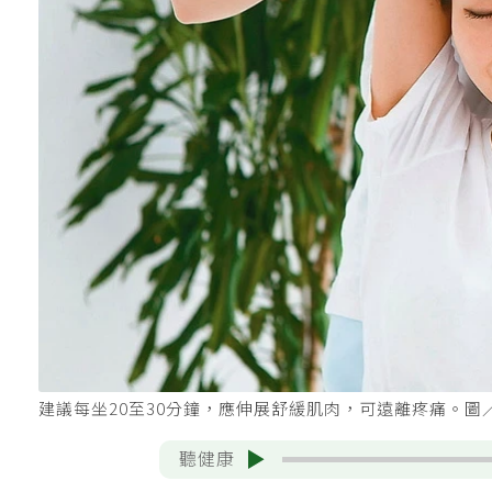
建議每坐20至30分鐘，應伸展舒緩肌肉，可遠離疼痛。圖／1
聽健康