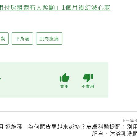
醫曝「看不見的隱患」：失智、糖尿病風險大增
不用付房租還有人照顧」1個月後幻滅心寒
運動
下背痛
肌肉痠痛
?
實用
不實用
下一篇
用 還能種
為何頭皮屑越來越多？皮膚科醫提醒：別