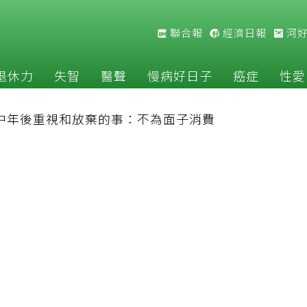
聯合報
經濟日報
河
退休力
失智
醫聲
慢病好日子
癌症
性愛
長中年後重視和放棄的事：不為面子消費