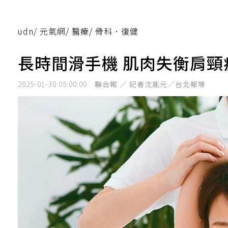
udn
/
元氣網
/
醫療
/
骨科．復健
長時間滑手機 肌肉失衡肩頸
2025-01-30 05:00:00
聯合報 ／ 記者沈能元／台北報導