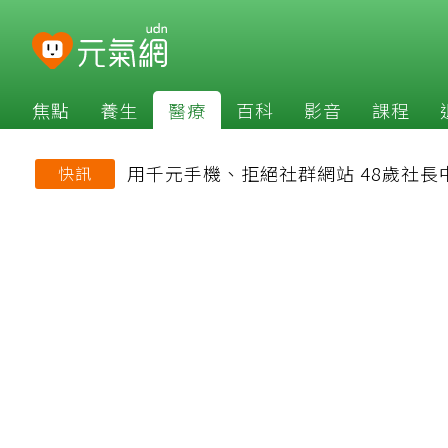
焦點
養生
醫療
百科
影音
課程
用千元手機、拒絕社群網站 48歲社
快訊