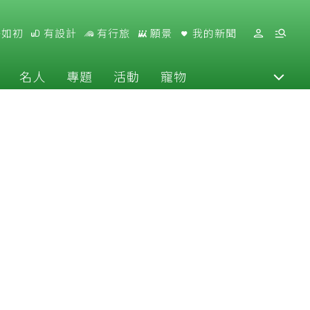
好如初
有設計
有行旅
願景
我的新聞
名人
專題
活動
寵物