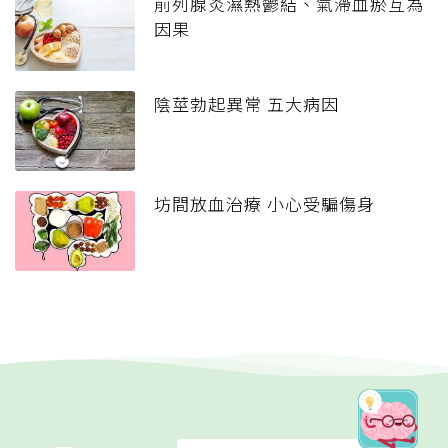
前列腺炎濕熱鬱結、氣滯血瘀互為
因果
陰莖勃起異常 五大病因
坊間放血治療 小心受騙傷身