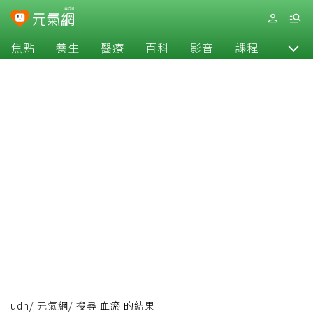
焦點
養生
醫療
百科
影音
課程
退休
udn
/
元氣網
/
搜尋 血瘀 的結果