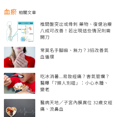
血瘀
相關文章
椎間盤突出或骨刺 藥物、復健治療
八成可改善！若出現這些情況則需
開刀
常莫名手腳麻、無力？3招改善氣
血循環
吃冰消暑...易致經痛？害氣管爛？
醫曝「7類人別碰」：小心水腫、
變老
醫病天地／子宮內膜異位 32歲女經
痛、流鼻血