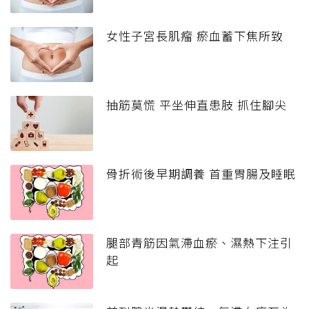
女性子宮長肌瘤 瘀血蓄下焦所致
抽筋莫慌 平坐伸直患肢 抓住腳尖
骨折術後早期調養 首重胃腸及睡眠
腿部青筋因氣滯血瘀、濕熱下注引
起