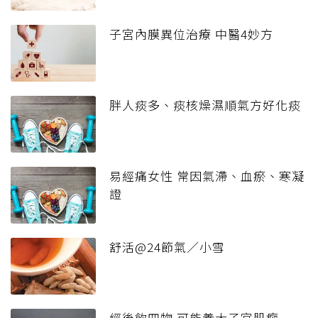
子宮內膜異位治療 中醫4妙方
胖人痰多、痰核燥濕順氣方好化痰
易經痛女性 常因氣滯、血瘀、寒凝
證
舒活@24節氣／小雪
經後飲四物 可能養大子宮肌瘤