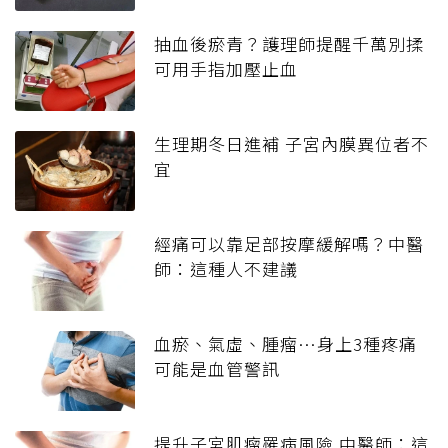
抽血後瘀青？護理師提醒千萬別揉
可用手指加壓止血
生理期冬日進補 子宮內膜異位者不
宜
經痛可以靠足部按摩緩解嗎？中醫
師：這種人不建議
血瘀、氣虛、腫瘤…身上3種疼痛
可能是血管警訊
提升子宮肌瘤罹病風險 中醫師：這