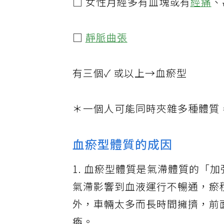
□ 女性月經多有血塊或有
經痛
、
□
靜脈曲張
有三個✓ 或以上→血瘀型
＊一個人可能同時夾雜多種體質
血瘀型體質的成因
1. 血瘀型體質是氣滯體質的「
氣滯影響到血液運行不暢通，瘀
外，車輛太多而長時間擁擠，前