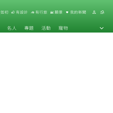
好如初
有設計
有行旅
願景
我的新聞
名人
專題
活動
寵物