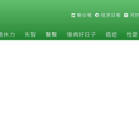
聯合報
經濟日報
河
退休力
失智
醫聲
慢病好日子
癌症
性愛