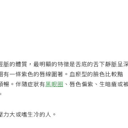
經脈的體質，最明顯的特徵是舌底的舌下靜脈呈
圈有一條紫色的唇線圍著。血瘀型的臉色比較黯
順暢。伴隨症狀有
黑眼圈
、唇色偏紫、生暗瘡或
。
壓力大或嗜生冷的人。