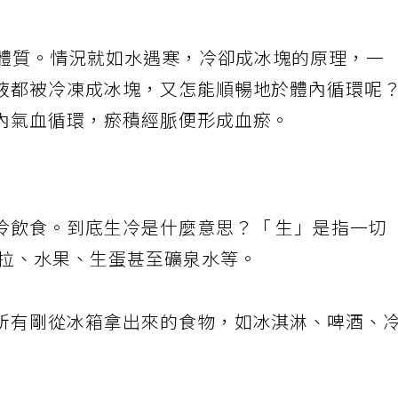
型體質。情況就如水遇寒，冷卻成冰塊的原理，一
液都被冷凍成冰塊，又怎能順暢地於體內循環呢
內氣血循環，瘀積經脈便形成血瘀。
冷飲食。到底生冷是什麼意思？「 生」是指一切
沙拉、水果、生蛋甚至礦泉水等。
所有剛從冰箱拿出來的食物，如冰淇淋、啤酒、