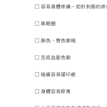
□ 容易身體疼痛，如針刺般的
□ 黑眼圈
□ 臉色、唇色紫暗
□ 舌底血脈色紫
□ 暗瘡容易留印痕
□ 身體容易瘀青