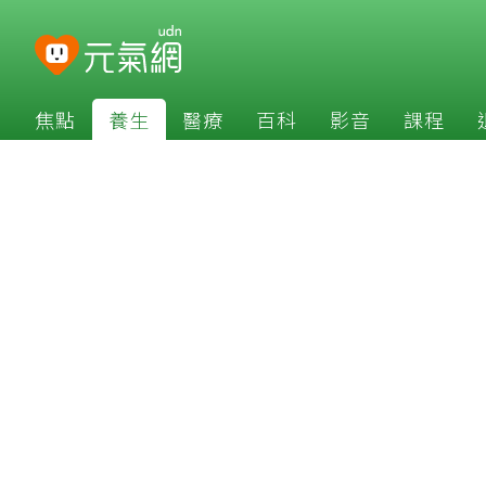
焦點
養生
醫療
百科
影音
課程