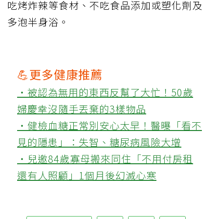
吃烤炸辣等食材、不吃食品添加或塑化劑及
多泡半身浴。
💪更多健康推薦
‧被認為無用的東西反幫了大忙！50歲
婦慶幸沒隨手丟棄的3樣物品
‧健檢血糖正常別安心太早！醫曝「看不
見的隱患」：失智、糖尿病風險大增
‧兒邀84歲寡母搬來同住「不用付房租
還有人照顧」1個月後幻滅心寒