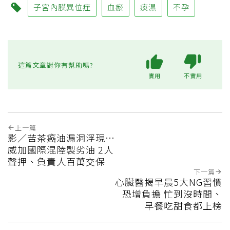
子宮內膜異位症
血瘀
痰濕
不孕
這篇文章對你有幫助嗎?
實用
不實用
上一篇
影／苦茶癌油漏洞浮現…
威加國際混陸製劣油 2人
聲押、負責人百萬交保
下一篇
心臟醫揭早晨5大NG習慣
恐增負擔 忙到沒時間、
早餐吃甜食都上榜