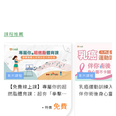
課程推薦
影片課程
影片課程
【免費線上課】專屬你的超
乳癌運動訓練入門
燃脂體育課：超夯「拳擊有
伴你術後身心靈
氧」高壓族在家釋放壓力無
上影音課）
免費
負擔
特價