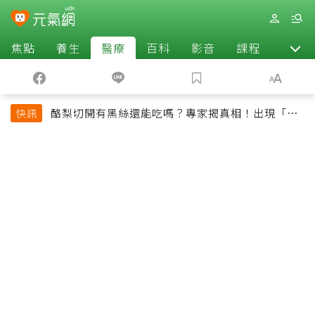
焦點
養生
醫療
百科
影音
課程
退休
酪梨切開有黑絲還能吃嗎？專家揭真相！出現「3情
快訊
況」快丟掉