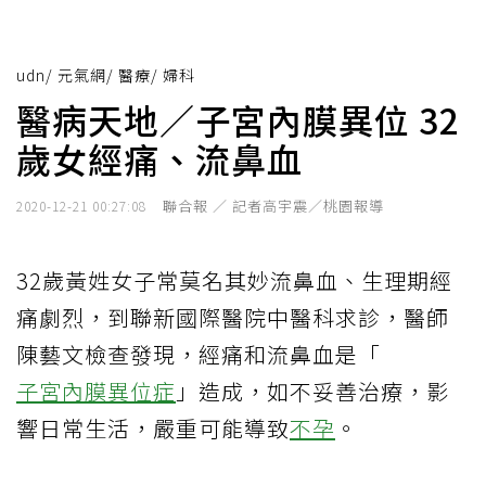
udn
/
元氣網
/
醫療
/
婦科
醫病天地／子宮內膜異位 32
歲女經痛、流鼻血
聯合報 ／ 記者高宇震／桃園報導
2020-12-21 00:27:08
32歲黃姓女子常莫名其妙流鼻血、生理期經
痛劇烈，到聯新國際醫院中醫科求診，醫師
陳藝文檢查發現，經痛和流鼻血是「
子宮內膜異位症
」造成，如不妥善治療，影
響日常生活，嚴重可能導致
不孕
。