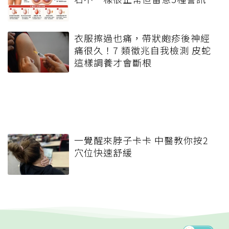
衣服擦過也痛，帶狀皰疹後神經
痛很久！7 類徵兆自我檢測 皮蛇
這樣調養才會斷根
一覺醒來脖子卡卡 中醫教你按2
穴位快速舒緩