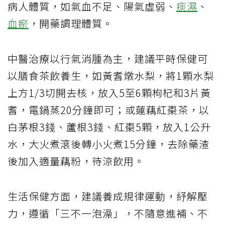
病人體質，如氣血不足、陽氣虛弱、
痰濕
、
血瘀
，開藥調理體質。
中醫治療以行氣消腫為主，建議平時保健可
以膳食茶飲養生，如黃耆燉水梨，將1顆水梨
上方1/3切開去核，放入5至6顆枸杞和3片黃
耆，電鍋蒸20分鐘即可；或蓮藕紅棗茶，以
白茅根3錢、蘆根3錢、紅棗5顆，放入1公升
水，大火煮滾後轉小火煮15分鐘，去除藥渣
後加入適量藕粉，待涼飲用。
生活保健方面，建議養成規律運動，紓解壓
力，遵循「三不一泡澡」，不隨意進補、不