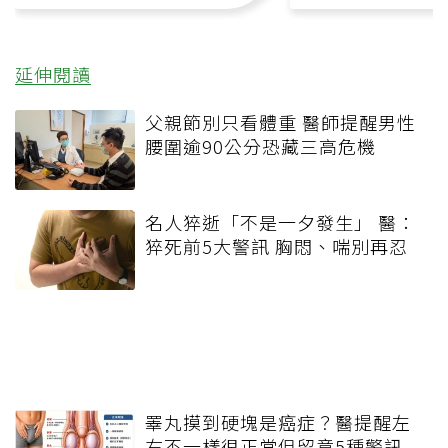
延伸閱讀
父親節別只看體重 醫師提醒男性
腰圍逾90公分恐藏三高危機
名人猝逝「不是一夕發生」 醫：
猝死前5大警訊 胸悶、喘別再忍
睪丸摸到硬塊是癌症？醫提醒左
右不一樣很正常但留意5種警訊