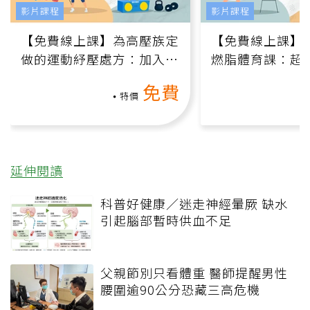
影片課程
影片課程
【免費線上課】為高壓族定
【免費線上課】
做的運動紓壓處方：加入行
燃脂體育課：超
動、增肌、互動元素，0基
氧」高壓族在家
免費
礎也能做！
負擔
特價
延伸閱讀
科普好健康／迷走神經暈厥 缺水
引起腦部暫時供血不足
父親節別只看體重 醫師提醒男性
腰圍逾90公分恐藏三高危機