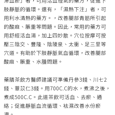
滯血瘀」者，可用活血理氣的藥方，促進下
肢靜脈的循環。還有，「濕熱下注」者，可
用利水清熱的藥方。，改善腿部青筋所引起
的酸麻、脹重等問題。因此，常用的藥方可
用舒經活血湯，加上四妙散。穴位按摩可按
壓三陰交、豐隆、陰陵泉、太衝、足三里等
穴道。有助於下肢靜脈氣血循環，改善腿部
酸麻、脹重、水腫問題。
藥膳茶飲方醫師建議可準備丹參3錢、川七2
錢、薏苡仁3錢。用700C.C的水，煮沸之後，
煮成500C.C。此道茶飲可活血、去瘀、通
絡；促進靜脈血流循環、袪濕改善水份瘀
滯。