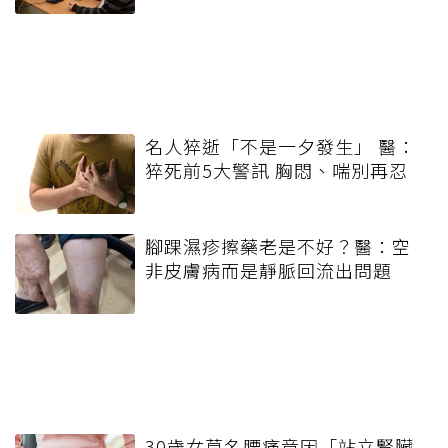
名人猝逝「不是一夕發生」 醫：
猝死前5大警訊 胸悶、喘別再忍
腳踝濕疹擦藥老是不好？醫：空
非皮膚病而是靜脈回流出問題
30歲女莫名腰痛竟因「站立腎臟