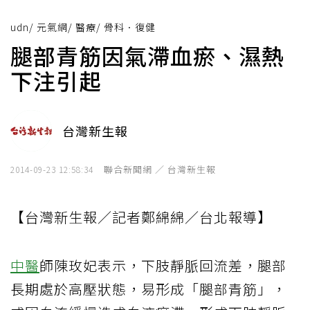
udn
/
元氣網
/
醫療
/
骨科．復健
腿部青筋因氣滯血瘀、濕熱
下注引起
台灣新生報
聯合新聞網 ／ 台灣新生報
2014-09-23 12:58:34
【台灣新生報／記者鄭綿綿／台北報導】
中醫
師陳玫妃表示，下肢靜脈回流差，腿部
長期處於高壓狀態，易形成「腿部青筋」，