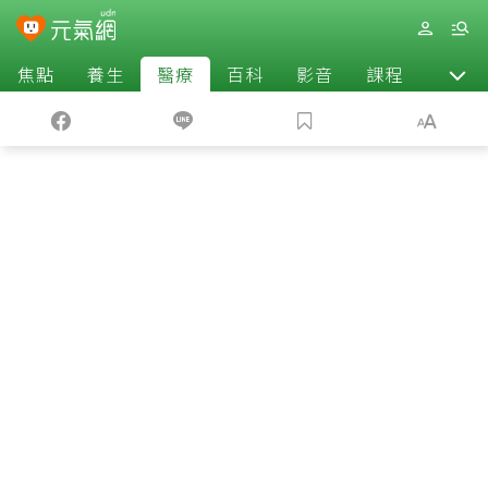
焦點
養生
醫療
百科
影音
課程
退休