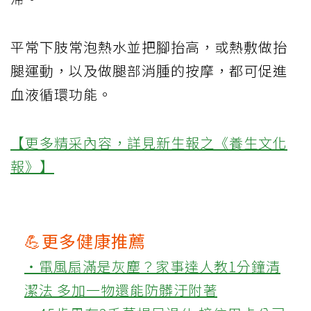
平常下肢常泡熱水並把腳抬高，或熱敷做抬
腿運動，以及做腿部消腫的按摩，都可促進
血液循環功能。
【更多精采內容，詳見新生報之《養生文化
報》】
💪更多健康推薦
‧電風扇滿是灰塵？家事達人教1分鐘清
潔法 多加一物還能防髒汙附著