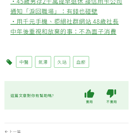
‧45歲男存2千萬提早退休 接信用卡公司
通知「淚回職場」：有錢也碰壁
‧用千元手機、拒絕社群網站 48歲社長
中年後重視和放棄的事：不為面子消費
中醫
氣滯
久站
血瘀
這篇文章對你有幫助嗎?
實用
不實用
上一篇