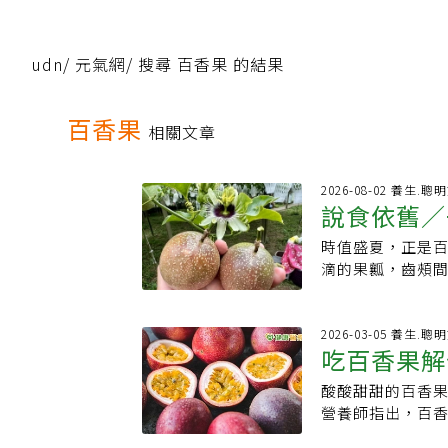
udn
/
元氣網
/
搜尋 百香果 的結果
百香果
相關文章
2026-08-02 養生.聰
說食依舊／
時值盛夏，正是百
滴的果瓤，齒頰
王」，剖開鮮吃
胃的涼拌菜，甚
層次。它不僅「
2026-03-05 養生.聰
吃百香果解
化漂流史。17世
花蕊狀似十字架，
酸酸甜甜的百香
營養師點名
是充滿宗教情懷地命
營養師指出，百香
人有不識此淵源
重要營養素，對
20世紀初的日治