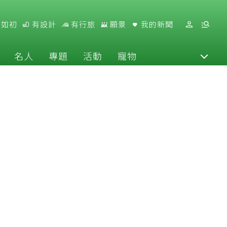
好如初
有設計
有行旅
願景
我的新聞
名人
專題
活動
寵物