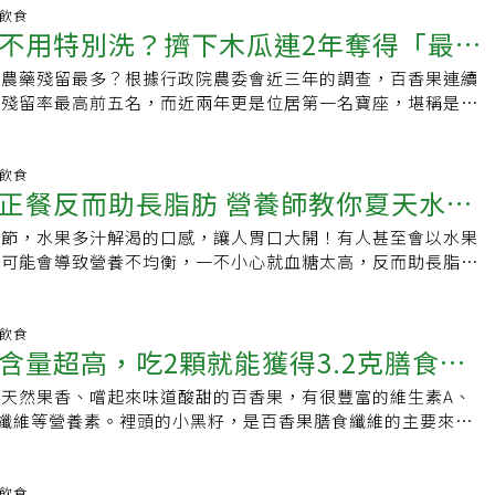
患者：雖然屬低GI水果，但因為還是含有果糖，建議每天2顆為
處。市售的百香果，以深紫色果皮的「台農1號」為主，另有黃
了刺激開花結果，農民常在七分熟便強行採收，酸度自然偏高。
高，大約是木瓜四倍。而百香果口感微酸，讓人以為維生素Ｃ
明飲食
重量約70至85克，相當於一般飯碗約半碗的量。 【資料來源】
偏紅的滿天星品種，徐佳靖表示，營養價值都差不多，但有些甜
業命運的發明誕生了——「吊網」。農人在藤蔓下架起一張張鬆
不用特別洗？擠下木瓜連2年奪得「最毒
Ｃ含量僅排中等，不敵橘子、柳丁、檸檬、葡萄柚等柑橘類。百
天地 【延伸閱讀】高血壓導管治療成治療選項之一！醫：探討
，糖尿病患者要忌口，建議一天不要吃超過2顆，且少吃其他水
熟透後自然蒂落，輕輕柔柔地掉進網中。不提早採摘、不落地碰
鋅等礦物質，不只算是高鉀水果，鋅含量在水果中的表現也相當
醫療成本的關聯心血管疾病居十大死因前四 高血脂成無聲殺
，百香果屬於後熟型的水果，果實成熟會掉到地上。建議買回家
果農藥殘留最多？根據行政院農委會近三年的調查，百香果連續
完美外觀，更徹底封存了果實的甜美，如詩人卓黔形容「柔黃淺
。百香果的食用，最多人是吸取它的果汁，其實它從裡到外都營
增治療選項【本文由健康醫療網授權刊登，原文刊載網址：
，果梗變成淺褐色，這時候酸甜適中最好吃。百香果怎麼挑選1.
藥殘留率最高前五名，而近兩年更是位居第一名寶座，堪稱是
輕顆粒誇」，鮮果品質的躍升，讓百香果從昔日一斤2、30元的
惜了。果汁中主要色素種類為類胡蘿蔔素，富含蛋白質、類黃酮
althnews.com.tw/article/67119】
飽滿圓潤，果皮光滑。2.沉重扎實：拿在手上有沉重感，代表
行政院農委會農業藥物毒物試驗所資料顯示，百香果連續兩年農
一斤上看百元、甚至200元的高級水果，果農也重新找回了春
素A、B、C 等營養成分。大家最常吃的黃色部位稱為「假種
動聲：代表內部果肉成熟，如果有水聲，果肉已經分離，且味道
，分別為109年的13.9%和108年的18.3%，而107年不合格
業起伏，那張接住百香果的「吊床」，不僅救贖了一個產業，更
A、C、鎂、磷、鐵、鋅等；較少人會吃的白色中果皮含抗氧化
。除了百香果之外，木瓜也是連續三年不合格率高居前五名的水
明飲食
理的社會安全網。它溫柔地接住了那些墜落的生命，免去了硬生
籽則富含膳食纖維，是香蕉3倍多，也是泰國芭樂的2倍。吃百
正餐反而助長脂肪 營養師教你夏天水果
年以13.4%的不合格率名列榜首。不過要留意的是，該份資料由藥
瘀傷，讓原本可能轉向酸楚的人生，終能在歲月的網床裡，沉澱
什麼人不能吃？依食藥署食品成分分析，100公克百香果果肉，
台各縣市蔬果，在蔬果均帶皮或帶殼且未經清洗的樣態下進行農
待與接納，這是百香果給我們的啟示，也是這塊土地最厚實的情
在水果裡的熱量排名為中等。百香果是維生素A、B2、C很好的來
季節，水果多汁解渴的口感，讓人胃口大開！有人甚至會以水果
康
一般消費者食用前已經清洗、去皮或烹煮的習慣不同。藥毒所前
用，可抑制人體的發炎反應，是水果中的消炎良藥。它還可幫助
樣可能會導致營養不均衡，一不小心就血糖太高，反而助長脂
訪指出，雖然有蔬果農藥殘留量不合格，但對一般民眾來說，只
代謝作用，有美肌效果，也具有保護視力、強健骨骼的功效。適
食用四種常見水果，它們各自具有哪些獨特的營養素？該如何聰
超標，對於人體就不會有風險。她也建議清洗蔬果時，可以用流
鉀離子高，具利水利尿作用，很適合高血壓的人食用。2.膳食纖
？怎麼挑選好品質的水果呢？1.西瓜香甜多汁的西瓜，被稱為
農藥就會隨著水流一起流掉。營養師程涵宇提醒，不會吃外皮的
便順暢又助消化，對肥胖的人來說，有飽足感，可以幫助減重。
瓜含水量很高，占總體94%以上，所以西瓜有助消暑解渴，若
明飲食
，例如香蕉、橘子、柳橙、龍眼、荔枝、檸檬等水果，不要因為
含量超高，吃2顆就能獲得3.2克膳食纖
吃素的人可食用補充鐵質。慎食族群1.百香果因鉀含量較高，腎
有口乾舌燥、頭昏、皮膚發燙的感覺，不妨可吃點西瓜解暑。不
洗，反而導致農藥交叉污染，更容易不小心把農藥吃下肚造成肝
。2.對酸較敏感的胃腸不佳者，也要適量食用。3.糖尿病患：
較寒涼的水果，體質虛寒、容易手腳冰冷、逢經期、受寒感冒的
吃像是葡萄、草莓等漿果類的水果，程涵宇建議以流動水清洗每
天然果香、嚐起來味道酸甜的百香果，有很豐富的維生素A、
功能」不好民眾要少吃
臟病患相同。百香果微酸的口感，易讓人誤以為糖分不高；但食
怎麼選？挑選表面光滑、花紋整齊的西瓜。若西瓜的蒂頭粗壯彎
除蒂頭。例如草莓經清洗和去除蒂頭後，農藥殘留的去除率可達
纖維等營養素。裡頭的小黑籽，是百香果膳食纖維的主要來源，
影響血糖穩定。如何挑選百香果？外皮皺皺的比較甜選購百香果
拍拍果皮聲音清脆響亮，代表含水量夠。2.百香果百香果的酸
補充，只要遵守清洗、去皮、脫殼及切除蒂頭每個食前處理的步驟，
的3倍之多，吃兩顆就能獲得約3.2克的膳食纖維，對於纖維攝
完整呈深紅或紫紅色，果粒飽滿豐圓，果皮平整無皺縮、無腐爛
人的愛好，不管入菜拌沙拉，還是當水果吃，都別有風味。它最
農藥殘留。帶皮水果怎麼不吃進農藥？然而水果的果皮其實是最
菌不夠的人，不妨可以選擇百香果當主要水果來源。保護眼睛、
，果實輕搖時果肉無晃動、無水聲，有重量感者為佳！《鮮享農
帶黃色果肉的小黑籽，膳食纖維非常豐富，只要吃上兩顆，就能
怎麼吃帶皮一起吃而不會把農藥吃下肚？宜蘭縣美食烹調補習班
皮膚康寧醫院營養師陳詩婷表示，百香果的維生素A與C，可強
明飲食