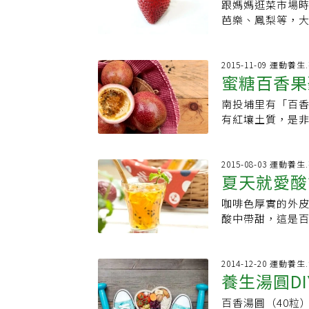
「山藥排骨湯」
跟媽媽逛菜市場
香泡菜」的作法
顏美容有幫助。
芭樂、鳳梨等，
將糖、白醋、果
甚佳；紫山藥則
還有「芒果」的
箱，約一天即可
一層黏膜，肌膚
動畫學唸水果台語
韓國辣椒醬和魚
看起來光滑的山
(tsháu-m̂
2015-11-09 運動養
片、煮火鍋等料
蜜糖百香果
利於賣相。李杰
一顆的，像泡泡
用，在炒鍋放入
不一，因此青檸與
說，因為百香果
點點水，再放入
南投埔里有「百
蘋果酸、高量鈉
果的台語就唸做
高麗菜包含鈣、磷
有紅壤土質，是
果南瓜材料：南瓜
語，而是源自平埔
胃很好，梅子生
百香果，又被稱作
1.南瓜去皮切成
菜」爽口又健康，
因其散發10多種
最後用食用水沖洗
2.洗淨的高麗菜
藥，有便祕、青
2015-08-03 運動養
先刮約1粒量的表
夏天就愛酸
好清淡口味，可用
雞蛋果、時計果、
勻，加入瀝乾的
2顆、白醋1碗、
者● 酒醉的人、
玉米粒60克、馬鈴
咖啡色厚實的外
味。2.將100
果粒搭配金桔汁
頭和蒜頭各20克、
酸中帶甜，這是
鹽醃高麗菜拌勻。3
的飲品。2 將百
太白粉10克、香
果籽，或是將果
白醋、50g香蒜
助消化、清腸開胃
鈴薯去皮切粒蒸熟
理。現在想吃百
罐放入冰箱，約一
氣全消的健康冰
紅蔥頭、蒜頭、洋
裝瓶立即冷凍保
2014-12-20 運動養
100g、濃縮百香
凍。NOTE 百
備用。5.取鍋入
養生湯圓D
方便性。★百香果
泡菜材料：高麗菜1
用，風味更佳。
量水煮到雞肉熟
玉切成小丁倒入杯
茄數顆3.黑金泡菜
效● 預防心血管
百香湯圓（40粒）
香油即可起鍋。山