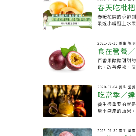
YA - 農糧署
獲得3.2克的膳
春天吃枇杷
老師陳韻如曾受訪
化人體免疫系統，
滿，果汁含量愈多
多吃，過量食用
削掉若想連皮一起
分化的作用，除
2~4天，果皮便
該節制。怎麼選
春暖花開的季節
處，因為果蒂是農
含鉀量高的水果，
議改採冷藏保存
頭果肉多，水分
最近小編逛上水
的水果，買回家後
腎臟病患應該節
行呼吸、蒸散等
3.芒果芒果單吃
看看枇杷有哪些營
半切 湯匙挖果肉
的籽不好消化，
百香果，果皮光滑
品種多，但都含有
量38kcal，
肉，挖到最後靠
糖指數不高，過量食用仍會影響血
口感較為酸甜；室
料，可促進細胞
素A 1347 I
2021-08-10 養生.聰
表●白白一層，
是選外皮顏色深
較為香濃；放置4
食在營養／
液，修復身體受
血：每100公克
藥，會呈現出不
外觀有皺紋，代表放置一
竅 果汁不流失許
觸到芒果汁液會
婦女也需要補充葉
果蠟還是人工蠟
470期）延伸閱
百香果酸酸甜甜
汁就流掉一大半了
或壓傷，有黑斑
毫克，有助血壓
蠟」；如果愈抹
暑氣，但「1時間」
化、改善便祕，又
可避免果汁四溢。
澄黃色，屬於比較
觀點枇杷果實具
面太過光滑的蘋
管健康，還有美
部》臉書粉絲專
人食用；李子的
有“止瀉下氣，
香果含鉀離子高
青素是很強效的
津潤肺、止咳功
富，幫助排便順
2020-07-04 養生.營
力提升都有好處
果。枇杷葉曬乾
吃當季／達
果也是維生素A、
幫助消化。不過
杷膏」。怎麼選
助皮膚修復，增
宜避免空腹食用
就會變硬，影響口
養生很重要的就
你潤腸益脾
劉怡里說，百香
有果粉的李子為
大且圓，代表果肉
當季盛產的蔬果
香果汁飲用，還
毛長：表示較少受
最實用的食譜等
的佐醬，與雞肉
間過久，果肉吃起
鐵、鋅等成分，
人、易脹氣的人
陽光照。 【更多KingNet國家網路醫藥報導】 不明原因頭痛、伴隨肩頸痠痛、脖
籽富含膳食纖維，
2019-09-30 養生.營