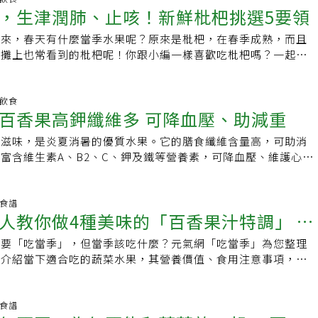
》臉書粉絲專頁教大家挑選百香果注意2重點：1.挑重的：愈沉重飽
食纖維。不過，百香果的籽不好消化，腸胃功能不好的民眾，不可
，生津潤肺、止咳！新鮮枇杷挑選5要領
指出，遵照3技巧帶皮水果就能吃得安心：1.清水多沖泡 果蒂要
有助於提高對病毒的抵抗力；且維生素A還有維持上皮細胞正常
2.買回家後先別冰，室溫放置：．放2日內，口感較為酸甜．放
會導致腸胃不適；百香果屬於高鉀水果，需要限鉀的腎臟病患應
吃，建議先用清水沖泡30分鐘以上，同時不要吃到靠近果蒂
了能夠保護眼睛、視力之外，也能保護皮膚。只是，百香果屬於
會逐漸出現皺褶，酸度稍微下降，風味也較香濃．放4日以上，建
？選擇外皮顏色深，拿起來有重量的百香果，代表成熟度夠，裡
到來，春天有什麼當季水果呢？原來是枇杷，在春季成熟，而且
藥殘留最多的地方。2.放一到兩天 讓農藥揮發一定要購買當季
每100公克就有200毫克的鉀離子，跟木瓜差不多，需要限鉀的
但是百香果可不是「愈陳愈香」！由於百香果採收後果實仍會進
充足；如果外觀有皺紋，代表放置一段時間了，最好盡快吃完。
果攤上也常看到的枇杷呢！你跟小編一樣喜歡吃枇杷嗎？一起來
建議先放置室溫一至二天再食用，讓農藥殘留揮發。3.水果對
制吃；另外，腸胃功能不好的民眾，也不建議多吃，因為百香果
生理作用，果實也會隨著採收時間和環境逐漸改變。市場購買的
，做成芒果汁、冰淇淋、芒果冰沙、果凍都相當美味。台灣芒果
養、功用、還有挑選技巧吧！枇杷營養成分：1、每100公克熱
把水果對半切，像是西瓜、哈密瓜、木瓜等，然後用湯匙去挖果
過量食用會導致腸胃不適；糖尿病患也應節制，雖然百香果的升
、蒂頭新鮮，建議先放置於室溫陰涼通風處保存。放置2日內，
豐富的β-胡蘿蔔素，而β-胡蘿蔔素是人體製造維生素A的重要原
由於富含水分，吃起來多汁可口。2、眼睛、皮膚：每100公克含維生
近果皮不甜的部分，就是最有營養的地方。水果購買前看一看外
糖穩定。 如何挑選百香果？ 百香果的挑選原則
溫放置2~4天，果皮便會逐漸出現皺褶，酸度稍微下降，風味也
分化正常，使癌化的細胞加速凋亡，也能促進黏膜分泌潤滑黏
U，對於夜間視力、眼睛有幫助，還有保護皮膚及黏膜健康！3、貧
明飲食
是果粉還是農藥？果粉一般呈現白色，顏色分布均勻；如果是農
，拿起來有重量，代表成熟度夠，裡頭果肉多，水分充足；如果
日以上，則建議改採冷藏保存，並盡速食用完畢。吃百香果小訣
百香果高鉀纖維多 可降血壓、助減重
傷的黏膜組織。不過，芒果屬於容易導致過敏的水果，若發現接
含葉酸12.4微克，造血維生素，可以幫助紅血球製造！懷孕初期的
規則的斑點狀，並且有微黃色或微青色的色澤。●亮亮一層，是
段時間了，最好儘快吃完。 （本文摘自《常春月刊》
多人吃百香果時，可能都有一個困擾，就是一剖開後，珍貴的湯
過敏，應避免食用。怎麼選？選購時要注意芒果表皮有沒有黑斑
酸，對於寶寶腦部發育很重要！4、血壓：每100公克含鉀173
？用手或抹布往蘋果表面抹，如果愈抹愈光亮，那就是「人工
讀: 。酸香百香果，止渴又養顏 。西瓜是夏季水果之王，吃西瓜消
的滋味，是炎夏消暑的優質水果。它的膳食纖維含量高，可助消
。有一個小訣竅，就是從上方1/4處下刀切下，再以湯匙挖取，
或塊狀黑斑，表示內部已開始腐爛；壓起來有彈性、果蒂為紅或
調節，還可以幫助肌肉與神經相互溝通，促進肌肉收縮。以中醫
愈混濁就證明是「天然果蠟」。另外一種方法，就是不要購買表
後建議少吃，否則容易消化不良 &amp;nbsp;
富含維生素A、B2、C、鉀及鐵等營養素，可降血壓、維護心血
【資料來源】．《鮮享農YA - 農糧署》臉書粉絲專頁．《農業
新鮮的芒果。4.李子酸甜的李子糖分較低，適合有血糖問題的
生津潤肺、止咳功效！而枇杷葉屬中藥材，《本草綱目》記載其
果，就可以避免吃到人工蠟。
肌、提升代謝、減重等好效果。台安醫院營養師劉怡里指出，百
頁
果皮跟果肉都是紫紅色，富含花青素，且顏色愈深含量愈高。花
利肺氣，止吐逆，主上焦熱，潤五臟”，中醫認為枇杷果實有生
，具利水利尿作用，很適合高血壓的人食用；膳食纖維相當豐
抗氧化劑，不僅可以幫助自由基的消滅，對於心血管保健、免疫
效。對肺熱咳嗽、咳黃痰、乾咳、聲音嘶啞等症有輔助治療效
暢又助消化，對肥胖的人來說，有飽足感，可以幫助減重。百香
養食譜
，李子的酸澀感，有助消除飯後的油膩感，並能促進腸胃蠕動、
入藥，有清肺胃熱，降氣化痰的功用，常有與其他藥材製成「枇
人教你做4種美味的「百香果汁特調」 讓
B2、C很好的來源，有抗氧化作用，可抑制人體的發炎反應，幫
，李子的果酸較高，易刺激胃酸分泌，因此腸胃功能不佳的人，
枇杷？掌握五個要領專家說枇杷不要放冰箱，放進冰箱之後果肉
加代謝作用，有美肌效果，也具有保護視力、強健骨骼的功效。
。怎麼選？選擇果粒飽滿完整、沒有壓傷、果肉富有彈性，且帶
感！所以最佳的儲存方式就是放置室溫。1、果圓：枇杷果粒越
是要「吃當季」，但當季該吃什麼？元氣網「吃當季」為您整理
又消暑！
果含鐵量不錯，吃素的人可食用補充鐵質。百香果很適合打成百
佳。太軟的有可能過熟，不耐久放。
越多。2、顏色深：顏色越深且均勻代表成熟且甜度足。3、絨
，介紹當下適合吃的蔬菜水果，其營養價值、食用注意事項，及
可以取代調味料，製成百香果果醬，代替美乃滋淋在生菜沙拉上
到碰觸，其新鮮度越好。4、無皺皮：果皮已經發皺表示放置時
。百香果的營養成分豐富，有很高的維生素Ａ、Ｃ、鎂、磷、
或鮭魚也是很搭的醬汁。劉怡里提醒，腸胃不好的老人、發炎的
來，沒有那麼新鮮。5、無風疤：風疤是果身的紋路，越多代表
有「果汁之王」的美稱，其白色內果皮含抗氧化物質，裡的小黑
則不宜多吃百香果。
它的膳食纖維含量，是香蕉3倍多，也是泰國芭樂的2倍，是改
養食譜