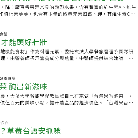
；1982年，由農業試驗所鳳山熱帶園藝試驗分所，成功改良出
百香果，散發出濃郁的果香氣味，在水果攤前總讓人難以抵擋其
1大匙作法：將所有果肉與果汁一同攪打即可。達人說：蘋果是
可一天取一顆，加上800~1000cc室溫水後做成百香果水，可取
，降血壓百香果是常見的熱帶水果，含有豐富的維生素A、維生
灣目前大部分是台農1號品種百香果（紫色種百香果與黃色種百
產於南美洲的巴西，於日治時期時開始引進台灣栽種，而農委會
果之一，加了助消化的養樂多，風味多層次。4.苦中作樂 材
，可利尿、消水腫，也可做好糖分控制，避免肥胖。不過趙函穎
和植化素等等，也含有少量的微量元素如鐵、鉀，其維生素C可
特色是果皮呈鮮紅色，表皮略光滑，有較細密的白色果點，酸中
，台灣有栽種百香果的地區，以南投、台中以及花蓮等地為產量前
苦瓜數片、糖漬金桔1大匙、冰淇淋2球（最搭香檳葡萄口味）、
畢竟是水果，含果糖也具酸性，仍別吃過量，並建議可早上、下
此在世界各國都發現食用百香果有穩定神經、幫助睡眠、改善貧
。另外，熱門的新品種：黃金百香果，比起香氣濃郁、酸甜的台
投埔里的大坪頂更是百香果的重點生產區，在栽培面積和產量
作法：糖漬金桔的作法，與糖漬鳳梨相同；所有材料攪打，最後在
飯後吃，以免血糖突然升高；而腸胃不好的人，則要避免空腹
等功效。不過，百香果的好處不僅如此，除了果肉（假種皮）之
黃金百香果果皮淺黃或帶綠，個頭大、果肉飽滿、果汁多，酸度
驕傲。百香果品嚐起來甜中帶酸，對於不偏好甜味水果的人來說
即可。達人說：去熱消暑的苦瓜，在此配上香氣十足的百香果及
和與果皮其實都各有營養價值。 百香果種子：抗氧化、保護心
養食譜
清香清甜口感。不同的是，黃金百香果都是在樹上8～9分熟
擇，百香果含有維生素C等營養素，是好的營養攝取來源。當季
又好喝的果菜汁。利用糖漬保鮮，打果汁不僅不需加糖，還有特
 才能頭好壯壯
子含有白皮杉醇等高抗氧化化的多酚類化合物，可以減少自由基
沒有「睡吊床」。Q7：為何百香果不能和蔬菜、花瓶放在一
直接品嚐水果鮮味外，用在料理中也能增加飲食變化，在食慾不
防止各種退化性疾病的產生。此外，百香果種子有可防止紫外線
樣，會產生高量乙烯(Ethylene)。乙烯是植物賀爾蒙，會催
果的果肉加點檸檬汁淋在沙拉或涼拌菜上相當開胃，或加點蜂蜜
在地機能食材」作為料理元素，委託玄奘大學餐旅管理系團隊研
避免皮膚的彈性蛋白ˊ被破壞導致的皺紋。白皮杉醇及多酚是是
、蔬菜變黃，也會使花兒提早凋謝。因此，千萬別把百香果放在
也能解膩。由於百香果的口味相當討喜，在許多加工產品中能看
管理，由營養師標示營養成分與熱量，中醫師提供綜合建議，五
好物質，因此百香果種子對於心血管疾病的防治也逐漸受到重
之，也可拿百香果來催熟水果呢！(本文授權轉載自台灣好食材)
，如製作成百香果的果醬、以百香果汁製成果凍等，讓百香果能
廚設計營養均衡的私房料理，加上創意與巧思，要讓孩子吃得健
子可以和百香果果肉一同攪拌飲用，也可攪碎後拌在沙拉上或做
感上的搭配變化。延伸閱讀：▶立秋食：梨子▶挑好水果，用對
台北美福飯店擔任主廚的餐旅管理系系主任李杰奎表示，學童營
與蘋果、芭樂、胡蘿蔔一起打成果汁。 百香果皮：治氣喘、防
人工催熟的水果到底能不能吃？參考資料：▶農委會農漁生產地
均衡營養為首要，在選擇食材方面以新鮮、營養，在地、經濟等
生.營養食譜
白色內果皮，被發現含有極高的抗氧化物質，在某些研究中發現
菜 醃出新滋味
小學堂（本文獲「《食力》」授權轉載，原文刊載於此）
方式就盡量維持食材本身的原味，不添加過多的人工添加物。另
以改善氣喘和膝關節退化、關節炎引發的關節疼痛等。雖然目前
也需考量兒童食用時的方便性與適口性，例如不可選太多小刺的
究證實百香果皮的醫療用處，但它的抗氧化物質以及豐富的果
菜農，大葉大學餐旅學程教民眾自己在家做「台灣果香泡菜」，
也要大小適中。「三色什錦炒雞丁」有馬鈴薯和洋蔥，是適合學
健康有益，也是食品添加物的天然首選，建議可做成果醬或打成
身價值百元的美味小點，提升農產品的經濟價值。「台灣果香泡
杰奎說，馬鈴薯具有很高的營養價值，富含大量碳水化合物，能
果皮果醬做法：將百香果裨煮軟（約5-10分鐘）後撈起放涼，將
相當適合夏天食用。大葉大學餐旅管理學系主任吳淑姿表示，高
能，也含有蛋白質、礦物質、維生素等，有「地下蘋果」之稱，
白色部份）挖出來後加半顆檸檬打成細泥，冰鎮後就是天然果醬
可塑性很高，除了清炒、煮湯，還可用來包水餃、做泡菜。自然
是蘋果的10倍，B族維生素是蘋果的4倍，各種礦物質是蘋果的
vestrong，healthline【本文出處，更多資訊請上《每日健
，做成泡菜無法久存，市售的泡菜能保存好幾個月，是因為添加
.好食在
等，食用後有飽腹感。多吃洋蔥可以增進骨骼結實、洋蔥含有至
？草莓台語安抓唸
康》粉絲團。】
不易發霉變質。另外，自己做泡菜，不但可以依個人喜好調配口
天然化學物質，也可生津止渴、舒緩腸道。另一道學童料理是
天然的食材，讓全家人吃得健康又安心。吳淑姿指出，「台灣果