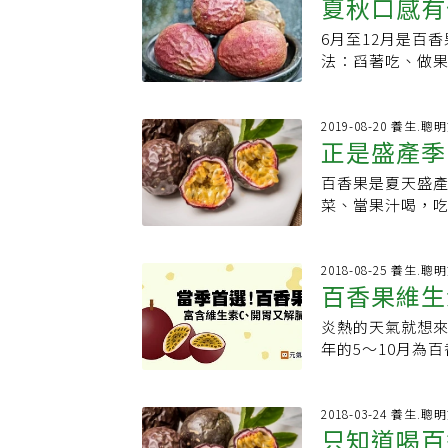
夏秋口感有
子僵硬恐為頸椎問
善便秘、抗老、抗
力不足過動症（A
09-04 聯合
6月至12月是百
果的7個小
情持續攀升！BA.
涵） 百香果怎麼
法：舀著吃、做
看原始文章&gt;&
才是好的百香果。
百香果百變風味，一
康!
肉。3.看果皮：
採？百香果自然
酸甜味用於烹調
會掉到地方摔壞了。
2019-08-20 養生.聰
超重或肥胖者，
因為美麗的花朵形
蔗糖等，以免吃
期日本人將百香果
喜歡淋上少許鮮
百香果是夏天盛
kè-sòo(トケ
太酸，買回家後可
菜、當果汁喝，
香果英文Passi
達人教你做營養
養素，除有助消化
似基督十字架刑具，
30年，堅持少油
水果。晨光健康
PassionFr
料：百香果2個、
且營養價值高，
2018-08-25 養生.聰
香果產量最大的產
百香果維生
作法：百香果與
水分高達八成，
是熱情果百香果
說：香氣十足的
高，一顆約含20
淡，入秋後溫度較
炎熱的天氣就想
的氣味，這些都是
一天可吃一兩顆
蘿蔔素，白色內
年的5～10月為
果1個、糖漬鳳梨
鐵質大量流失時
吃。百香果屬後
再以湯匙慢慢挖
200cc作法：
含量真的很高，每
享用。一般室溫
香果時最有趣的
漬，入冰箱至冰
百香果也擁有高量
到那酸中帶甜的迷
的花以五片花萼
2018-03-24 養生.聰
味。達人說：蓮
C產品接觸藍光者
只知道喝百
日本人從東京時川
此百香果又有時
暑、水腫，都有大
法，可涼拌外也