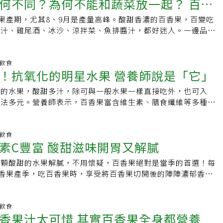
何不同？為何不能和蔬菜放一起？ 百香
題造成？！ 頸因性頭暈透過矯正治療緩解不適症狀！認識注意
癌的好水果！。【記者陳惠惠、羅建怡╱報導，出處／2011-
DHD）：ADHD其診斷、症狀、類型、治療與如何克服本土疫
報「元氣周報養生DIY」】（編註：文中受訪者職稱或有變更，敬請包
香果產期，尤其8、9月是產量高峰。酸甜香濃的百香果，百變吃
秘密
2成主流病毒株，接種&quot;追加劑&quot;提升自我保護力！查
挑達人標準：表皮愈皺的愈香甜！1.搖一搖：果肉沒有分離的，
果汁、雞尾酒、冰沙、涼拌菜、魚排醬汁，都好迷人。一邊品嘗
gt;立刻加入KingNet 國家網路醫藥 LINE＠ 共同守護全家人健
2.用手秤：秤下重量，夠沉的百香果，代表有滿滿又多汁的果
邊來認識熱情果PassionFruit的美味故事！Q1：百香果怎麼
紅一點更優。百香果入菜、做甜點或打果汁，怎麼吃？百香果的
成熟時會落果，因此一般多會架吊網，讓百香果「睡吊床」，不
，可刺激食欲；炎炎夏日，還能做成消暑飲品。不過，對於體重
Q2：百香果的台語怎麼念？英文名PassionFruit的百香果，
明飲食
還有糖尿病患，在喝百香果汁時，最好以代糖取代果糖、蜂蜜、
正是盛產季！抗氧化的明星水果 營養師說是「它」
狀像時鐘，日本稱「時計草/時計果（トケイソウ）」。日治時
進過多熱量或糖分，體重、血糖值上升。另外，有人吃果凍時，
引進台灣栽種，台語念法即是音譯自日語「時計果」－－thoo-
奶油，不妨以百香果果肉取代鮮奶油，變換口味。怕百香果口感
產的水果，酸甜多汁，除可與一般水果一樣直接吃外，也可入
イソウ)。另外，因百香果果實像雞蛋，台語也有稱雞卵果。Q3：百
放置2、3天，待果皮略皺，香氣會更加濃郁，酸度也會稍降。
吃法多元。營養師表示，百香果富含維生素、膳食纖維等多種營
onFruit其實一點也不熱情？原產地南美洲的熱情果實，因花型極
美味的百香果料理食譜示範達人／邱明琴：退休主婦，天然養生
、利尿、消水腫外，更富含維生素C32毫克，是抗氧化的明星
西班牙語Passioflos是「受難之花」，後來英文譯為
、少肉、少調味，堅信食材愈自然愈健康。 1.香甜愛情果汁 材
營養專科諮詢中心院長趙函穎表示，七到九月為百香果盛產季，
uit，就變成熱情果了。Q4：台灣的百香果故鄉在哪裡？埔里是全台百
柳橙半個、香蕉1條、薄荷葉少許、蜂蜜1匙、冰塊與水約200cc
據台灣食品營養成分資料庫顯示，以一顆一百克重百香果為例，
明飲食
地，日夜溫差大、產出的百香果風味特別迷人。Q5：6至12月
素C豐富 酸甜滋味開胃又解膩
柳橙取出果肉、香蕉切塊，將所有材料入果汁機攪打即可。達人
適合民眾夏季食用來解渴利尿。另外，百香果鉀離子含量也算
的產季，夏、秋口感有不同嗎？夏天百香果甜度較高、香味較
百香果與微酸柳橙、清涼的薄荷葉、滋味甜蜜的蜂蜜，充滿戀愛
0毫克鉀離子，趙函穎說若民眾平常吃比較鹹、有水腫型肥胖者，
低，果實酸度提高、香味濃郁。百香果富含維生素A、C、類胡
來顆酸甜的水果解膩，不用懷疑，百香果絕對是當季的首選！每
夏日盛產的水果，既新鮮又養生。2.解毒去火果汁 材料：百香
百香果來消除水腫；而百香果成分也含鐵質，女性同胞若月經來
果皮含抗氧化物質、種子富含膳食纖維，不過胃潰瘍患者不宜多
百香果產季，吃百香果時，享受將百香果切開後的陣陣濃郁香氣，
1大匙、汆燙過的蓮藕數片、用紅糖與薑醃漬隔夜的水1匙、涼水
，可適當補充百香果來補血。趙函穎也提到，百香果的膳食纖維
熟型水果，如果特別喜歡強調果酸酸香的，可買來後冷藏並即早
出果粒，送入口中時，感受百香果的香甜與微酸滋味，是品嚐百
糖漬鳳梨是美味的關鍵之一，利用盛產期，將鳳梨切塊、加冰糖醃
一百公克裡面有5.3公克的膳食纖維，可幫助潤腸通便；此外，
下慢慢皺褶加深，水分蒸發、酸度降低、香氣變濃，而強烈感受
過程。帶有紫黑色外表的百香果可有著特別的稱呼，由於百香果
糖完全溶化，即可長久保鮮。用來與上述材料攪打，方便又美
維生素A以及胡蘿蔔素，若上班族或學生常使用電腦、手機等三
人滋味。Q6：百香果品種，你吃過幾種？1901至1907年間，
及五片花瓣所組成，排列起來外觀像是有時針和分針的時鐘，因
明飲食
藕去火，鳳梨生津止渴、潤腸益脾，對於夏日便便不通暢、中
，吃百香果可預防乾眼症，保護眼睛功效。而百香果更有多種吃
香果汁太可惜 其實百香果全身都營養
植物園引進紫百香果在台灣栽種；1964年台灣由夏威夷汎太平
計果的別稱。百香果外表微硬且呈現圓球狀，切開後果肉鮮黃而
功效。3.去憂果汁 材料：百香果1個、蘋果半個、檸檬汁少許、
可當成茶飲。趙函穎說，百香果籽咬碎後含百香多酚類，具保養