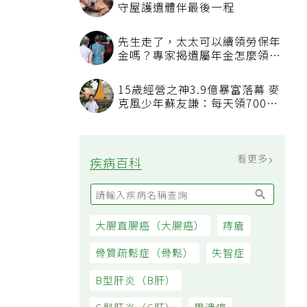
守屋護遺體伴最後一程
先生走了，太太可以續領勞保年
金嗎？專家揭遺屬年金怎麼領，
看順位還要看資格
15歲經營之神3.9億暴富落幕 麥
克風少年蘇友謙：每天領700元
過日子
看更多
疾病百科
大腸直腸癌（大腸癌）
痔瘡
骨質疏鬆症（骨鬆）
失智症
B型肝炎（B肝）