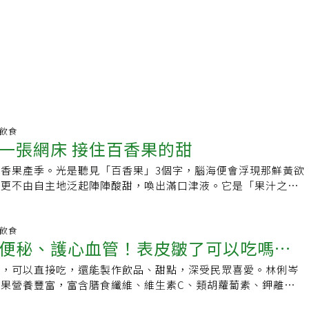
明飲食
一張網床 接住百香果的甜
香果產季。光是聽見「百香果」3個字，腦海便會浮現那鮮黃欲
間更不由自主地泛起陣陣酸甜，喚出滿口津液。它是「果汁之
、調飲入喉自是迷人，若製成醬汁，淋入綠竹筍或山藥，便是開
至拌入雞絲、牛肉之中，那抹明媚的果酸，更能提升肉食的風味
百香」，在餐桌上更是「百變」。百香果的命名是一頁生動的文
明飲食
便秘、護心血管！表皮皺了可以吃嗎？
紀初，它從原產地巴西傳入西班牙，傳教士見其花瓣張開，中心
3個分裂的柱頭宛如釘死耶穌的鐵釘，花瓣上的斑點似血跡，於
果，可以直接吃，還能製作飲品、甜點，深受民眾喜愛。林俐岑
3族群謹慎食用
名為「受難花」（PassionFlower），果實即為受難果。後
果營養豐富，富含膳食纖維、維生素C、類胡蘿蔔素、鉀離子等
，單從字面誤讀，便成了「熱情果」與「愛情果」。時空流轉至
腸道、心血管皆有助益，不過也不能一次吃過量！她也常在門診
時期，日本人看著同一朵花，卻覺得那散開的雄蕊與柱頭，像極