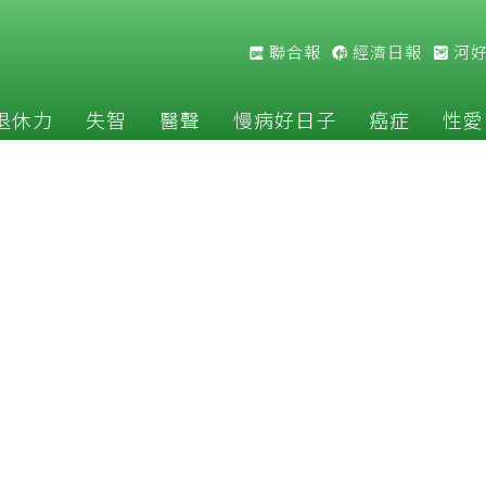
聯合報
經濟日報
河
退休力
失智
醫聲
慢病好日子
癌症
性愛