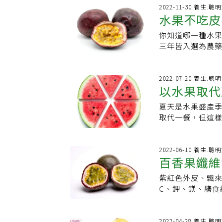
血鉀症。 糖尿病
眠、舒緩壓力等好
酸化，且早年為
胡蘿蔔素）相當
2022-11-30 養生.聰
限，對應可食果肉
金百香果及果皮
於是，一項改變產
水果不吃皮
高，但其維生素
林俐岑營養師的小
度高達17度以上
軟的網床，果實
香果還富含鉀、
與心血管風險及
果。徐佳靖提醒
你知道哪一種水
水果」是它
撞，不僅留住了
不錯，排名中上
手！新型藥物擴
後要再放4至5天
三年皆入選為農
紫鮮漿美，甜重酸
養，只喝果汁可
https://www.he
果型飽滿：外形要
「最毒水果」。
廉價品，翻身成為
素、礦物質及維生
愈多汁。3.無晃
藥殘留不合格率最高
天。回望這段產
皮」，富含維生素
較酸。
率也有10.2%
2022-07-20 養生.聰
宛如一張充滿哲
物質。裡面的小黑
以水果取代
果，甚至在107
生著地的撞擊與
香果有什麼功效？
毒所每年針對全
出回甘的甜。等
熱量約66大卡，
夏天是水果盛產
如何吃得健
藥殘留檢驗，與
味。
源，有抗氧化作
取代一餐，但這
所長費雯綺曾受
皮膚修復，增加
肪。推薦夏日可
要吃的總量沒有
合食用族群1.含
明吃得營養又健康
動的清水清洗，
維豐富，幫助排
夏季瓜果之王。西
2022-06-10 養生.聰
水果也要記得洗
百香果纖維
3.含鐵量充足，
出現輕微中暑，
不會帶皮吃就不
臟病患要避免食用
過，西瓜屬於比
腎負擔。而連皮
紫紅色外皮、飄來
維！但「1
建議攝取量與腎
人，應該少吃。
一顆果實後再去
C、鉀、鎂、膳食
用過量，可是會
曲，通常比較甜；
47-92%。她
其纖維含量是香蕉
時，以果皮著色
甜滋味，是許多
都可以有效減少
取不夠、腸道好
發霉且清潔乾淨
特殊的地方在於
營養的部分，該
視力外，也能保護
2022-04-28 養生.聰