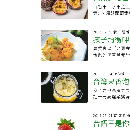
洋農場引入黃色種
多籽，成熟後的
養樂多2瓶、冰塊
血管、抗老；建議
百香果：水果之王
「台農一號」。台
魅力。百香果原
最不會被拒絕的水
代市售含糖飲料
素C、類胡蘿蔔素
香果的雜交），
在2014年統計
料：百香果1個、
也提醒，百香果
幫助鐵吸收，因
帶甜，味道濃郁
三名，而其中南
冰水約150cc
午時段吃，而別
血、降低高血壓
農一號百香果，
上，皆是當地的
杯中放入冰淇淋
吃。
外，百香果的種子
2017-12-31 養生.營
低、偏香甜，屬於
百香果是不錯的選
冰淇淋，是特殊
孩子均衡呷
血管百香果的種
後，人工採收，而
的百香果，除了
別風味。
破壞細胞，以及
起？百香果和蘋果一
振時，取出百香
農委會以「台灣
造成的皮膚傷害，
熟，使水果成熟
沖泡成百香果茶
發系列學童營養
保護心血管的良
蔬菜、花朵旁，反
到它的周邊產品
星級飯店專業主
視。百香果的種
有更多食用與口
康又美味。曾為
為果醬，另外也可
的方法保存！▶
養午餐其實是以
2017-08-14 運動養
關節炎百香果的
台灣果香泡
圖▶農委會農業
因素考量，烹調
這種瘁取物質可
外，食材的處理
尚未有大規模研
為了力挺高麗菜
魚類，食材切割
膠，確實對人體
把十元高麗菜變
童吃的食材。李
果汁食用。 百香
菜」口味清爽，
供給人體大量熱
百香果內果皮（
麗菜用於料理的
其所含的維生素C
了。 參考資料：li
的水果醋會發酵
2016-08-04 有.元氣
幾倍至幾十倍不
台語王是你
康》、《每日健
了「醋精」，才
少三種抗發炎的
味，更可以選用