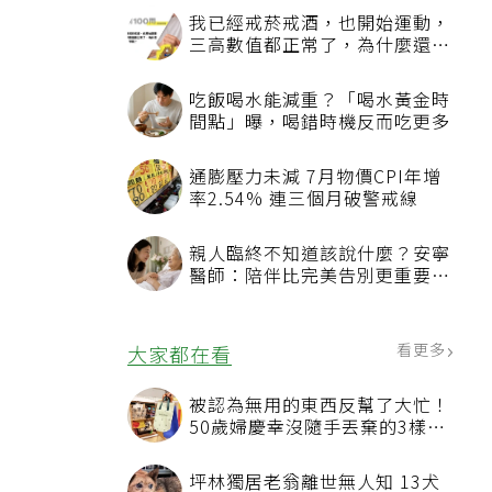
我已經戒菸戒酒，也開始運動，
三高數值都正常了，為什麼還不
能停藥？
吃飯喝水能減重？「喝水黃金時
間點」曝，喝錯時機反而吃更多
通膨壓力未減 7月物價CPI年增
率2.54% 連三個月破警戒線
親人臨終不知道該說什麼？安寧
醫師：陪伴比完美告別更重要，
4句話值得及早說出口
看更多
大家都在看
被認為無用的東西反幫了大忙！
50歲婦慶幸沒隨手丟棄的3樣物
品
坪林獨居老翁離世無人知 13犬