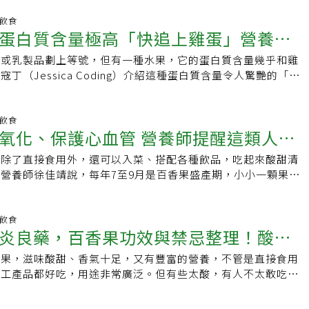
一吃就是五六顆，提醒尤其胃部功能不佳或是腎臟病、糖尿病患
與時、分、秒針，於是賦予了它「時計果」（to-ke-so）的雅
慎控制。「果汁之王」香氣濃郁 百香果含有哪些營養素？林俐
明飲食
台灣，鄉親們觀其外型，直白地喊它「雞卵果」，或是帶著異國
蛋白質含量極高「快追上雞蛋」營養
百香果得名自其集結了多種水果香氣，還被稱為「果汁之王」，
。直到1960年代，台鳳公司準備推出果汁，覺得「西番」兩字
於低GI水果，且營養密度高。若連籽一起吃，每100克果肉可提供
Passion」的日語諧音，巧妙譯為「百香」。這神來一筆，不僅
類或乳製品劃上等號，但有一種水果，它的蛋白質含量幾乎和雞
達5克
維，高於不少蔬菜，有助於腸道蠕動、緩解便秘，同時增加飽足
準捕捉了它揉合香蕉、鳳梨、檸檬、石榴等多種果香的迷人特
丁（Jessica Coding）介紹這種蛋白質含量令人驚艷的「蛋
制。百香果同時富含維生素C，具抗氧化作用，與肌膚美白、膠
。全世界西番蓮科植物高達400多種，能食用的不過60餘種。
-百香果，以及其他富含蛋白質的水果品項。蛋白質水果之王是
疫力運作都有關，並提高飲食中對鐵質的吸收。類胡蘿蔔素則有
是1975年由農試所孕育出的「台農一號」——結合了黃、紫百
，這種熱帶水果每一杯（約236毫升）就含有大約5克蛋白質，
黏膜健康；而鉀離子含量豐富，可幫助排出體內多餘的鈉，消水
紅外皮下藏著酸甜濃郁的果汁，近年更有甜度極高的「滿天星」
蛋（約6克蛋白質）。為什麼百香果蛋白質含量這麼高？事實
明飲食
，進而保護心血管健康。百香果也有最佳吃法 加強營養吸收、
氧化、保護心血管 營養師提醒這類人一
與清香多汁的「黃金百香果」爭艷。要孕育這些美好，首推南投
法完全解釋這個現象。寇丁指出，百香果本身是營養密度極高的
俐岑營養師建議，百香果的膳食纖維主要集中在黑色籽中，「連
這片海拔650至800公尺的緩坡，擁有微酸性紅土，保水又排
蛋白質，還有纖維、碳水化合物、維生素C、維生素A，以及一
的排便效果更完整。不過腸胃敏感者需細嚼慢嚥，以免外殼過
，除了直接食用外，還可以入菜、搭配各種飲品，吃起來酸甜清
以上的日夜溫差，造就了「熱不太熱、冷不太冷」的微氣候。當
分有益。還有哪些水果也含豐富蛋白質？除了百香果，以下幾種
或造成消化不良。選購百香果時，可以看果皮光滑的酸度較高，
營養師徐佳靖說，每年7至9月是百香果盛產期，小小一顆果
文和笑稱，這裡水質極佳，不僅人喝了甘甜，果樹喝了更是結實
也不容小覷：‧酪梨：每杯約含4.5克蛋白質‧番石榴：每杯超
皺縮狀，此時酸度降低、香氣與甜度最佳。由於富含維生素C，
、C與鉀、膳食纖維、類胡蘿蔔素等，護眼、護心且助消化。徐
為穩坐全台八成產量的「百香果之鄉」。然而，這片果園也曾歷
羅蜜：每杯接近3克蛋白質人體每日需要多少蛋白質？一般活躍
富含鐵質的食物一起食用，如深綠色蔬菜或牛肉，可提升鐵質吸
100克約64大卡、5.3克膳食纖維、200毫克鉀，熱量低，屬
病肆虐，讓全台栽培面積從1200公頃銳減至300公頃，直到
白質量約為每公斤體重1.2克。換算下來，每餐攝取20至30克蛋
取代高熱量佐料，如果醬、美乃滋或糖，製作優格是不錯的蛋白
水果，想減重的人可以多吃，但慢性腎臟病患者一天以一顆為
明飲食
建立健康種苗更新制度，每年全園更新植株，才得以復甦。未料，
標準，若有加上點心則還需更多。每天可以吃多少百香果？根據
炎良藥，百香果功效與禁忌整理！酸甜
製作涼拌青木瓜或沙拉，酸甜風味天然又健康。好吃但不是人人
接飲用果汁。切開百香果，裡頭的果肉鮮黃且多籽，散發出濃郁
劑食安風暴再度襲來，最後雖查出是裝填果汁的塑膠容器惹禍，卻
，一般人每日應攝取1.5到2杯的水果。寇丁表示，百香果也適
群要注意林俐岑營養師提醒，同時以下３類族群需特別注意：胃
調，百香果的籽是營養精華，含有礦物質、粗纖維、百香多酚
汁的銷量從每月數百桶，一度暴跌至5桶，果農瞬間跌入酸澀深
果你喜歡百香果的味道，她建議可將其加入果昔、水果碗，或是
香果，滋味酸甜、香氣十足，又有豐富的營養，不管是直接食用
，想吃甜一點的選這種
百香果酸度高，易刺激胃酸分泌，種子又硬，可能引起造成消化
保護心血管。如果不想嚼碎，直接吞下也沒有關係。屬於黃色食
是轉機的伏筆。為了求生，果農們痛定思痛，決定降低加工依
過她也提醒，百香果的熱量比一般水果稍高，食用時要注意份
加工產品都好吃，用途非常廣泛。但有些太酸，有人不太敢吃。
炎或胃食道逆流的人建議去籽，也不要空腹食用。 腎臟病患
素A、類胡蘿蔔素含量非常高，可維持正常的淚液分泌，有助於
果品質。過去人們總納悶，為何同一品種的百香果，有些酸澀、
表果皮就可以判斷酸甜，挑選外皮有皺褶的，就沒那麼酸了。百
鉀水果，若腎臟代謝鉀功能異常，需嚴格控制份量，以免引發高
香果中的多酚類化合物，有抗氧化、抗發炎作用，且多酚有助
下才發現，百香果一旦成熟落地，果肉受到撞擊分離，便會迅速
養 小黑籽富含膳食纖維整體來說，百香果的維生素Ａ效力（類