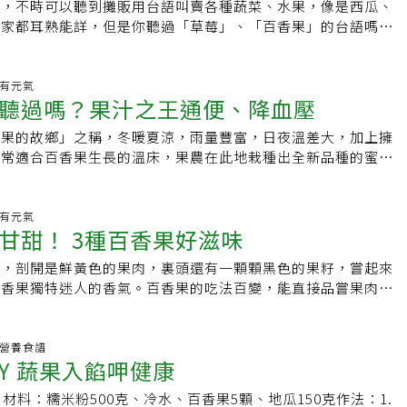
。李杰奎說，山藥是食療聖品，對健脾胃、益腎氣、潤皮毛、養
時，不時可以聽到攤販用台語叫賣各種蔬菜、水果，像是西瓜、
是，先把高麗菜切開、洗淨，加鹽抓一抓，瀝掉鹽水備用。接著
他補充，紫山藥與白山藥差異在白山藥纖維少、含水量高，口感
大家都耳熟能詳，但是你聽過「草莓」、「百香果」的台語嗎？
醋、果物等調味料拌勻，再把高麗菜混進醬料中，裝罐放入冰
是最佳的配色素材，可塑性強。無論是白或紫山藥，去皮後都有
台語發音和國語字完全不同，這些都是其來有自的喔！快來看短
入味。吳淑姿說，喜歡吃辣的人，可以嘗試「黑金泡菜」，搭配
較敏感的人可能容易發癢。挑選時應挑選外型較粗、挺直且表面
。師大台文系教授李勤岸表示，草莓的台語叫「草恩ˊ」
露，口味會重一些。「黑金泡菜」可以直接吃，也可運用在炒肉
藥為佳，山藥若放太久，白山藥會變黃、紫山藥內含有黑點，不
)，也有另一種說法叫「刺泡」，是因為台灣以前的土生野草莓外表一顆
生.有元氣
理中。「香辣泡菜炒肉片」的作法是，先將豬肉片過油撈起備
聽過嗎？果汁之王通便、降血壓
奎提醒，製作「青檸百香果南瓜」時，可能因購入的百香果甜度
又像刺，所以有此稱呼。至於百香果則是叫「時計果」，李勤岸
蒜末、蔥白、辣椒爆香，接著放入「黑金泡菜」、醬油、糖、一
糖的分量可依口味增減。他提到，檸檬富含維生素C、檸檬酸、
花朵和時鐘長得很像，而日文的時鐘又寫做「時計」，因此百香
豬肉片炒熟，起鍋前加入少量梅醋提味，灑上蔥綠。吳淑姿說，
香果的故鄉」之稱，冬暖夏涼，雨量豐富，日夜溫差大，加上擁
元素和低量鉀元素等，對人體十分有益，可預防感冒。青檸百香
「時計果」。大家常聽到的芒果台語「檨仔」，其實並不是台
、維他命、B2、C、鈾、硫、氯、碘等，營養價值相當高，對
非常適合百香果生長的溫床，果農在此地栽種出全新品種的蜜糖
300克、百香果8粒、檸檬2粒調味料：鹽15克、糖60克作法：
族語。是不是長知識了呢?
津解渴，也是養生的好食材，高麗菜和梅子做成的「台灣果香泡
「滿天星百香果」，味道甜而不酸，甜度可高達17度以上，又
薄片狀加鹽，醃漬5～10分鐘至南瓜片軟化，再以清水漂淨鹽份，
適合全家人食用。泡菜萬用公式作法：1.高麗菜切開、洗淨。
水果的濃郁香氣而有「果汁之王」的美譽，還是水果中的消炎良
並瀝乾脫水備用。2.百香果取果肉備用。3.檸檬可先用刨絲器
放入盆中，加鹽抓一抓，靜置10-20分鐘，瀝掉鹽水備用。（若偏
春痘和過敏困擾的人建議多食。百香果水果中的消炎良藥別名：
生.有元氣
皮絲備用，餘切開榨汁另存備用。4.百香果肉、檸檬汁、糖混
甘甜！ 3種百香果好滋味
冷開水沖洗一下高麗菜）1.將100g糖、濃縮百香果汁2碗、話梅
西番蓮果適用者● 消化不良、便祕者● 高血壓、心血管疾病患
南瓜片拌勻再灑上青檸檬絲略拌即完成。三色什錦炒雞丁材料：
梅醋1/2碗等調味料拌勻，加入鹽醃高麗菜拌勻，擠一點檸檬汁提
食慾不振者● 青春痘患者● 有過敏現象的人百香果食用法1 百香
薯300克、紅蘿蔔60克、青花椰菜100克、雞胸肉200克、紅蔥
皮，剖開是鮮黃色的果肉，裏頭還有一顆顆黑色的果籽，嘗起來
g糖、1碗白醋、2碗梅醋、2顆話梅、紅酒蕃茄等調味料拌勻，加入
、蜂蜜、水調成果汁，可促進食慾、消除疲勞，是夏日生津止渴
洋蔥60克、毛豆仁100克調味料：米酒40克、鹽5克、糖5克、
百香果獨特迷人的香氣。百香果的吃法百變，能直接品嘗果肉與
.將100g糖、1碗韓國辣椒醬、1碗魚露、1/2碗濃縮梅精、2碗
香果搭配青木瓜，做成百香果涼拌青木瓜絲，美味爽口，並有幫
油5克作法：1.雞胸肉洗淨切粒，以米酒、太白粉醃泡備用。2.馬
肉加入紅茶、養樂多等飲品做成特調，還能做成醬汁入菜做料
粉、50g味素、50g香油等調味料拌勻，加入鹽醃高麗菜拌勻。裝
的功效。3 百香果粒搭配優格，拌入新鮮蔬果，即是道讓人暑
備用、紅蘿蔔切粒蒸熟備用、青花菜切適口大小蒸熟備用。3.
香果更方便了，市售鮮榨冷凍百香果原汁，將百香果果肉挖出後
天即可入味食用。1.百香泡菜材料：高麗菜1顆、鹽80g、糖
品；百香果果肉也可以搭配其他水果、冰淇淋，或做成果醬、果
蔥切末備用。4.雞肉先以熱油泡至半熟，亦可川燙至半熟濾水
存，完整保留了百香果的風味，還能滿足想吃水果又懶得動手的
生.營養食譜
果汁2碗、話梅2顆、白醋1碗、梅醋1/2碗、檸檬1顆2.紅酒番茄
香果挑選祕訣百香果屬後熟水果，在成熟落地後，多放置2天再食
沙拉油爆香乾蔥、蒜、洋蔥至香氣溢出，加入雞肉及調味料及適
IY 蔬果入餡呷健康
愛玉材料：鮮榨冷凍百香果原汁、愛玉、薄荷葉做法：1.將愛
顆、鹽80g、糖100g、梅醋2碗、話梅2顆、白醋1碗、紅酒蕃
選購時以鮮豔、果皮無皺縮，具有重量感者為佳。百香果保健功
透，再加入其餘食材及適量高湯略炒使食材微微濕潤，勾薄芡加
中。 2.倒入適量百香果汁，攪拌均勻，於杯口裝飾上薄荷葉即
材料：高麗菜1顆、鹽80g、糖100g、韓國辣椒醬1碗、魚露1
疾病、降血壓● 促進食慾、消除疲勞● 幫助消化、改善便祕●
材料：糯米粉500克、冷水、百香果5顆、地瓜150克作法：1.
藥排骨湯材料：白山藥和紫山藥各150克、豬小排300克、鮮香