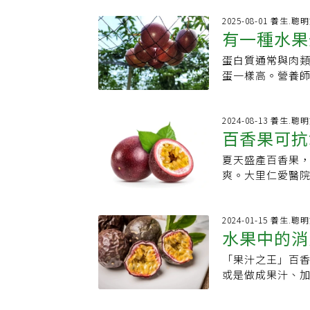
聽到患者說自己
了時鐘的外環刻度
者，食用份量要謹
2025-08-01 養生.聰
稱。而在早年的
有一種水果
岑營養師說明，
色彩的「西番果」
GI值約30，屬
不夠響亮，便取「
蛋白質通常與肉
師：一杯就
約5.3克膳食纖
音韻優美，更精
蛋一樣高。營養師寇
感，可幫助體重控
質，從此深植人心
白質之王」水果-
原蛋白合成和免
台灣市面流通的多
誰？答案是百香果
助於保護視力和
香果的優點，紫
幾乎可媲美一顆雞
2024-08-13 養生.聰
腫和維持血壓穩定
百香果可抗
（蜜糖百香果）
上，科學家也無
減少腸胃負擔林
埔里。埔里大坪頂
水果，它不僅含有
籽一起吃」獲得
夏天盛產百香果
天一顆為限
水，且超過10度
些鉀，對健康十
硬，刮傷胃黏膜
爽。大里仁愛醫院
地的百香果農彭
水果的蛋白質含量
可放置到表皮呈現
實，富含維生素A
纍纍，讓埔里成
過4克蛋白質‧波
百香果也可搭配
佳靖表示，百香果每
經苦澀。早年病毒
的女性每日所需蛋
收，也可以用來
於高纖、高鉀的
2024-01-15 養生.聰
1980年代末期
白質是較理想的
水果中的消
質和纖維組合，
限，更要避免直
2011年的塑化
美國膳食指南建議
都能多吃 3大族
香氣。徐佳靖強
讓埔里百香果濃縮
用這個範圍。如
「果汁之王」百
看外皮就知
部功能不佳者：
類，可抗氧化、
淵。危機，往往
直接吃原果。不
或是做成果汁、
不良，胃潰瘍、胃
物的百香果，維生
賴，全力提升鮮
量。
其實百香果從外
者：百香果屬高
改善乾眼症。百
有些甜美？細究
香果從裡到外都營