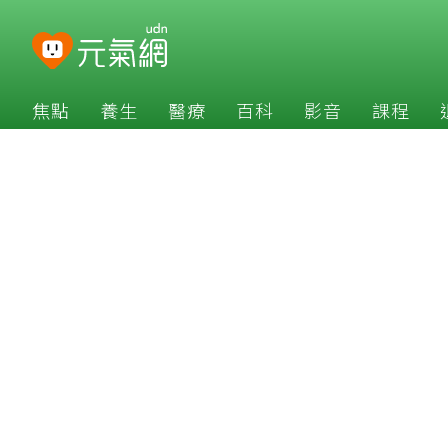
焦點
養生
醫療
百科
影音
課程