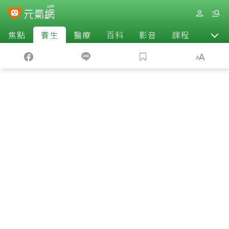
焦點
養生
醫療
百科
影音
課程
退休