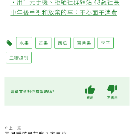
‧用千元手機、拒絕社群網站 48歲社長
中年後重視和放棄的事：不為面子消費
水果
芒果
西瓜
百香果
李子
血糖控制
這篇文章對你有幫助嗎?
實用
不實用
上一篇
電風扇滿是灰塵？家事達