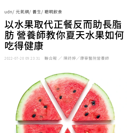
udn
/
元氣網
/
養生
/
聰明飲食
以水果取代正餐反而助長脂
肪 營養師教你夏天水果如何
吃得健康
聯合報 ／ 陳詩婷／康寧醫院營養師
2022-07-20 09:23:31