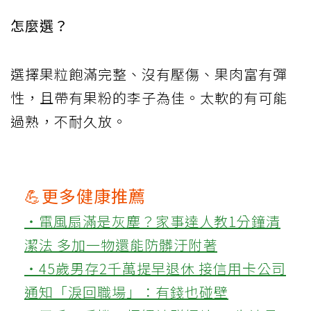
怎麼選？
選擇果粒飽滿完整、沒有壓傷、果肉富有彈
性，且帶有果粉的李子為佳。太軟的有可能
過熟，不耐久放。
💪更多健康推薦
‧電風扇滿是灰塵？家事達人教1分鐘清
潔法 多加一物還能防髒汙附著
‧45歲男存2千萬提早退休 接信用卡公司
通知「淚回職場」：有錢也碰壁