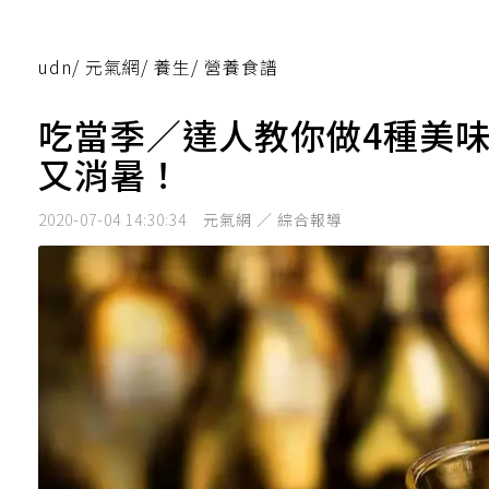
udn
/
元氣網
/
養生
/
營養食譜
吃當季／達人教你做4種美
又消暑！
2020-07-04 14:30:34
元氣網 ／ 綜合報導