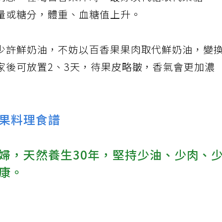
病患，在喝百香果汁時，最好以代糖取代果糖、
量或糖分，體重、血糖值上升。
少許鮮奶油，不妨以百香果果肉取代鮮奶油，變
家後可放置2、3天，待果皮略皺，香氣會更加濃
果料理食譜
婦，天然養生30年，堅持少油、少肉、
康。