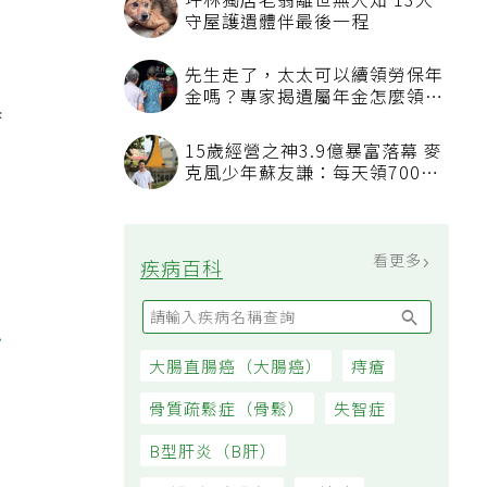
坪林獨居老翁離世無人知 13犬
守屋護遺體伴最後一程
先生走了，太太可以續領勞保年
金嗎？專家揭遺屬年金怎麼領，
換
看順位還要看資格
15歲經營之神3.9億暴富落幕 麥
克風少年蘇友謙：每天領700元
過日子
看更多
疾病百科
少
大腸直腸癌（大腸癌）
痔瘡
骨質疏鬆症（骨鬆）
失智症
B型肝炎（B肝）