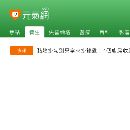
焦點
養生
失智論壇
醫療
百科
影音
黏貼掛勾別只拿來掛鑰匙！4個廚房收
快訊