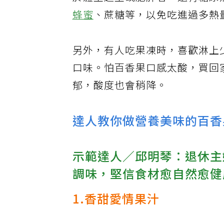
於體重超重或肥胖者，還有糖尿
蜂蜜
、蔗糖等，以免吃進過多熱
另外，有人吃果凍時，喜歡淋上
口味。怕百香果口感太酸，買回
郁，酸度也會稍降。
達人教你做營養美味的百香
示範達人／邱明琴：退休主
調味，堅信食材愈自然愈健
1.香甜愛情果汁