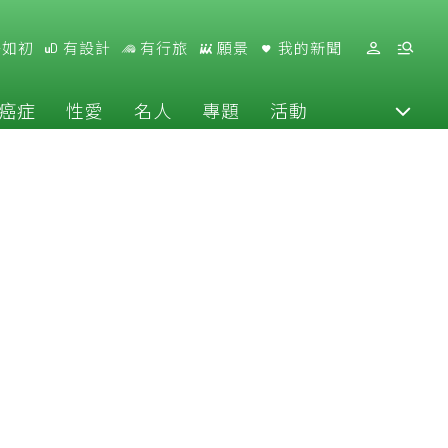
好如初
有設計
有行旅
願景
我的新聞
癌症
性愛
名人
專題
活動