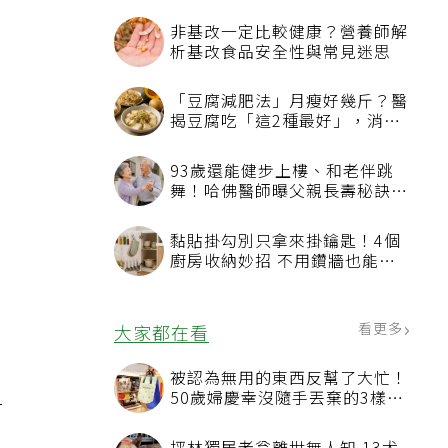
非基改一定比較健康？營養師解
析基改食品安全性與常見迷思
「豆腐減肥法」月瘦好幾斤？醫
揭豆腐吃「這2種最好」，消脹
氣有妙招
93歲還能健步上樓、和老伴跳
舞！哈佛醫師曝父親長壽秘訣：
沒吃保健品也不追養生潮
黏貼掛勾別只拿來掛鑰匙！4個
廚房收納妙招 不用鑽牆也能省
空間
看更多
大家都在看
被認為無用的東西反幫了大忙！
50歲婦慶幸沒隨手丟棄的3樣物
對
品