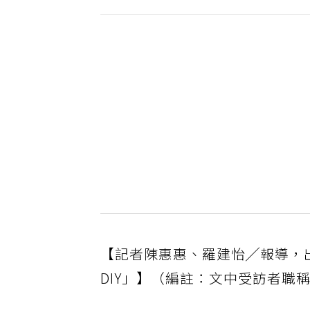
【記者陳惠惠、羅建怡╱報導，出處
DIY」】（編註：文中受訪者職