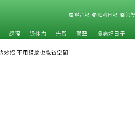
聯合報
經濟日報
河
課程
退休力
失智
醫聲
慢病好日子
納妙招 不用鑽牆也能省空間