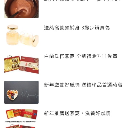
送燕窩養顏補身 3撇步辨真偽
白蘭氏官燕窩 全新禮盒7-11獨賣
新年滋養好感情 送禮珍品首選燕窩
新年推薦送燕窩，滋養好感情