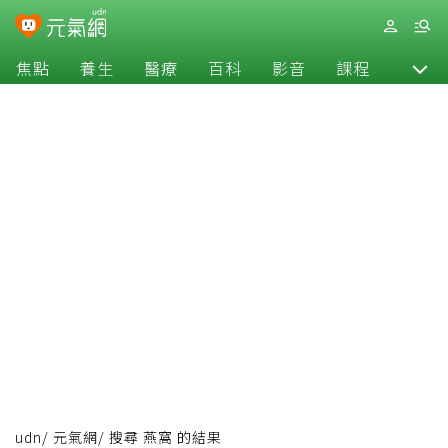
焦點
養生
醫療
百科
影音
課程
退休
udn
/
元氣網
/
搜尋 燕窩 的結果