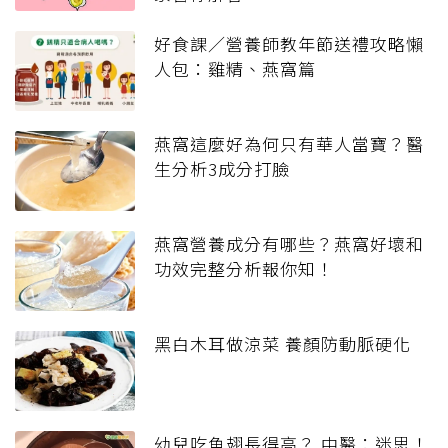
好食課／營養師教年節送禮攻略懶
人包：雞精、燕窩篇
燕窩這麼好為何只有華人當寶？醫
生分析3成分打臉
燕窩營養成分有哪些？燕窩好壞和
功效完整分析報你知！
黑白木耳做涼菜 養顏防動脈硬化
幼兒吃魚翅長得高？ 中醫：迷思！