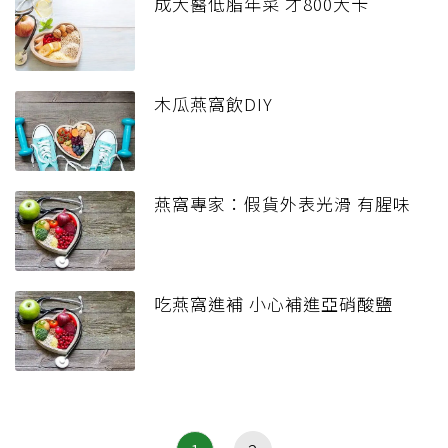
成大醫低脂年菜 才800大卡
木瓜燕窩飲DIY
燕窩專家：假貨外表光滑 有腥味
吃燕窩進補 小心補進亞硝酸鹽