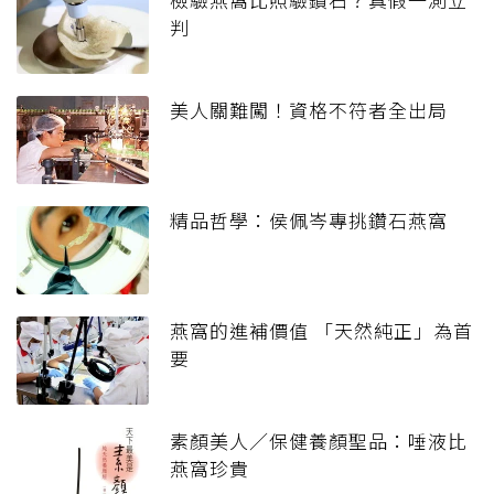
判
美人關難闖！資格不符者全出局
精品哲學：侯佩岑專挑鑽石燕窩
燕窩的進補價值 「天然純正」為首
要
素顏美人／保健養顏聖品：唾液比
燕窩珍貴