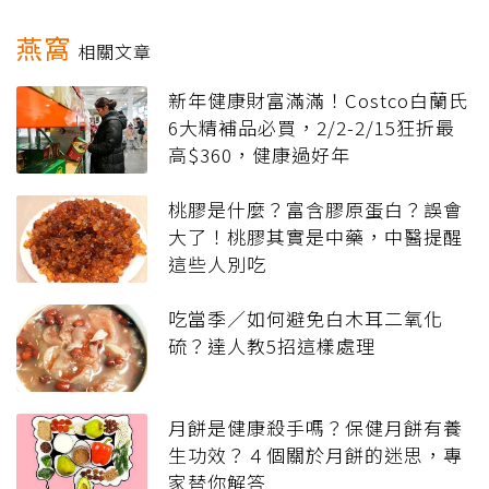
燕窩
相關文章
新年健康財富滿滿！Costco白蘭氏
6大精補品必買，2/2-2/15狂折最
高$360，健康過好年
桃膠是什麼？富含膠原蛋白？誤會
大了！桃膠其實是中藥，中醫提醒
這些人別吃
吃當季／如何避免白木耳二氧化
硫？達人教5招這樣處理
月餅是健康殺手嗎？保健月餅有養
生功效？４個關於月餅的迷思，專
家替你解答