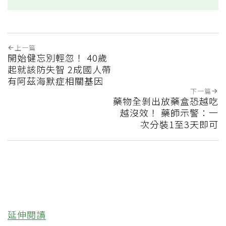
上一篇
開始健忘別輕忽！ 40歲
起就該防失智 2成國人帶
有阿茲海默症相關基因
下一篇
藥物全剝出放藥盒恐越吃
越沒效！ 藥師示警：一
次分裝1至3天即可
延伸閱讀