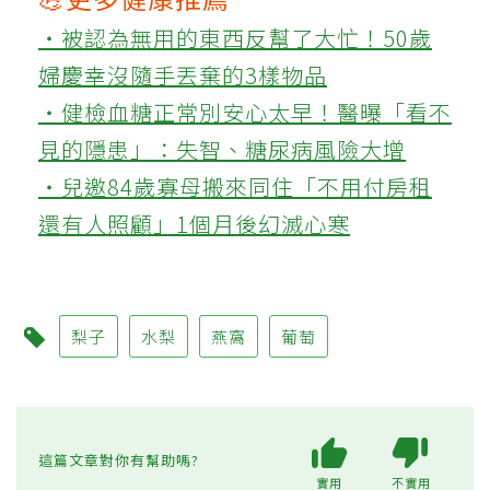
‧被認為無用的東西反幫了大忙！50歲
婦慶幸沒隨手丟棄的3樣物品
‧健檢血糖正常別安心太早！醫曝「看不
見的隱患」：失智、糖尿病風險大增
‧兒邀84歲寡母搬來同住「不用付房租
還有人照顧」1個月後幻滅心寒
梨子
水梨
燕窩
葡萄
這篇文章對你有幫助嗎?
實用
不實用