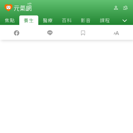
焦點
養生
醫療
百科
影音
課程
退休