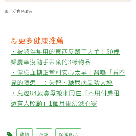
圖／好食課提供
💪更多健康推薦
‧被認為無用的東西反幫了大忙！50歲
婦慶幸沒隨手丟棄的3樣物品
‧健檢血糖正常別安心太早！醫曝「看不
見的隱患」：失智、糖尿病風險大增
‧兒邀84歲寡母搬來同住「不用付房租
還有人照顧」1個月後幻滅心寒
雞精
燕窩
保健食品