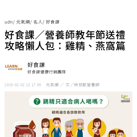
udn
/
元氣網
/
名人
/
好食課
好食課／營養師教年節送禮
攻略懶人包：雞精、燕窩篇
好食課
好食課健康行銷團隊
元氣網 ／ 文／林世航營養師
2019-02-02 12:17:49