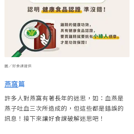
圖／好食課提供
燕窩
篇
許多人對燕窩有著長年的迷思，如：血燕是
燕子吐血三次所造成的，但這些都是錯誤的
訊息！接下來讓好食課破解迷思吧！