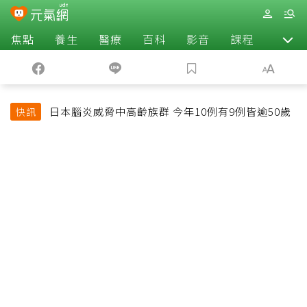
焦點
養生
醫療
百科
影音
課程
退休
日本腦炎威脅中高齡族群 今年10例有9例皆逾50歲
快訊