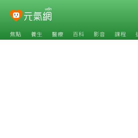
焦點
養生
醫療
百科
影音
課程