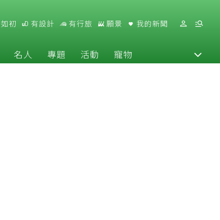
好如初
有設計
有行旅
願景
我的新聞
名人
專題
活動
寵物