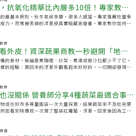
同雖然洋蔥極其營養，但有些人就是不太會處理洋蔥，最困擾的
？除了防流淚，Jose也分享幾個實用備料技巧，像是快速去皮
長，一樣會流失，唯獨纖維素不太會因為保存過長而降低。保存
，抗氧化精華比內層多10倍！專家教你
）含有36卡路里、1克蛋白質、0克脂肪、8克碳水化合物和1克膳
，降低保暖效果。可以想像羽絨是一個蓬鬆的結構，穿在身上
洋蔥經常會讓人流淚不止。農糧署指出，想要切洋蔥不流淚，就
洋蔥的頭尾，再對半切開，外皮就能輕鬆剝除。再來是，好切又
在意口感可冷凍保存坊間流傳不少「保存偏方」，如胡蘿蔔先切
洋蔥或是白洋蔥熱量和鈉含量都很低，是平價、健康又美味的絕
散發的熱氣，同時隔絕了外部冷空氣，所以不用擔心裡面穿太少
胞被破壞」，以避免含硫胺基酸因分解而產生具刺激性的揮發硫
留根部不切斷，從側邊向根部縱切，再橫向下刀，就能快速切出
生的最基本原則，秋冬氣候多變，很多人感冒，專家推薦吃當季
吃
保存得比較久，蘇秀悅說，胡蘿蔔有沒有切頭，與保存時間長
說，白洋蔥更容易消化，紫洋蔥含有更高含量的抗氧化劑，營養
穿著輕薄衣物，讓羽絨衣貼合身體並接受熱能，就能防止體溫散
洋蔥應選用鋒利刀具、順著縱向紋路切，或採推切或拉切，都是
也提供去嗆味小技巧，切好的洋蔥可泡冷水約10分鐘，有助減
免疫力。而常被丟掉的洋蔥皮其實暗藏高營養，專家教你如何完
關係，關鍵應該在於保存環境是否乾燥。不過，坊間流傳蘆筍可
兩種顏色的洋蔥輪流加入菜單。
羽絨外套比較輕薄，可以試著外面再套一層大衣，掌握「輕薄衣
洋蔥切法，不僅能減少流淚，其實也會讓口感有些許差異。農糧
同時保留洋蔥本身的風味。洋蔥保存這樣做比較安心正確保存也
營養不浪費。蔬菜中的皇后 多吃洋蔥提升免疫力洋蔥在歐洲有
，確實能延長保存，但也只能稍微拉長保存時間，時間一久依舊
套→外套大衣」的穿衣順序，就能度過暖和的冬天。羽絨被的正
紋路平行切（縱切），可保留纖維，辛辣味易釋出，口感會比較
鮮度，並避免氣味影響其他食材。整顆洋蔥可以放在陰涼、乾
美稱，《食農教育資訊整合平台》指出，洋蔥富含維生素C、
慎購買過多的食材，且短時間內沒空處理，蘇秀悅表示，如果不
理也適用於羽絨被。不少人冬天蓋羽絨被時習慣再加一層棉被，
合煎炸等口感料理。而與洋蔥紋路垂直切（橫切），將纖維切
免陽光直射，以免發芽。如果是已切或已剝皮的洋蔥，則需冷藏
且它跟大蒜一樣有含硫化合物及硒等成分，因此具有殺菌、增強
明飲食
食材分裝冷凍備用，像是薑可以切片、切絲或切末後冷凍；蒜頭
貼近身體保暖效果越好，所以千萬別將羽絨被蓋在最外層，正確
軟嫩、香甜，適合燉煮類料理。洋蔥生吃還是熟食好？大部份人
看外皮！資深蔬果商教一秒避開「地雷
包好或放入密封容器，避免氣味外散。剝皮洋蔥冷藏約可保存7
作用。洋蔥還含有酚酸，具有抗氧化、消炎及降血脂的功效。農
洋蔥則能切丁後分裝，用於炒菜或煮湯。至於馬鈴薯、地瓜、胡
被覆蓋在身上，最外層再蓋棉被或毛毯。
吃，不過洪永祥指出，洋蔥生吃能保留最多槲皮素與硫化物，但
冷藏約3～5天。而洋蔥也可先切好冷凍，解凍後口感會偏軟，較
12月到隔年4月盛產的洋蔥最鮮甜，在氣候多變的時候多吃點洋
因冷凍後口感容易變差，通常不建議長時間冷凍保存。
常備的食材，無論是煮咖哩、炒菜、煮湯或做沙拉都少不了它。
人人能接受，熟食則較溫和，但部分營養會流失。也提醒腎功能
理。下次切洋蔥前，不妨試試「先冰再切」這個小動作，不只少
，減少感冒機率。3色洋蔥營養成分相近 但料理運用方式不同
這樣的經驗：買回來的洋蔥外觀看起來好好的，一切開卻發現裡
磷血鉀，尤其是需要限鉀、限磷的腎友、正在出血或服用抗凝血
下廚過程更輕鬆。
不同，吃起來的口感略有差異，料理上也有不同運用。．黃皮洋
爛，讓人瞬間掃興。其實，只要在購買時多做一個簡單檢查，就
胃發炎腸胃功能不佳者、急性發炎期、孕婦與哺乳期建議少吃。
肉厚水分多顏色偏黃，體積比白洋蔥、紫洋蔥大，清脆爽口。適
雷洋蔥」。外表正常，裡面卻壞掉？洋蔥其實有破綻許多人挑洋
ell health》報導，研究表明，在各種烹飪方法中，煮和煎洋蔥較
、油炸、熬湯．白皮洋蔥：外皮白色的洋蔥又稱為牛奶洋蔥，肉
外皮顏色，卻忽略了內部可能早已受損。尤其在忙碌的傍晚準備
明飲食
值的損失，炒、蒸和微波爐加熱也會降低健康益處。但烹飪前將
，口感柔嫩細緻，水分及甜度最高。適合：燉煮、烘烤、沙拉．
也沒關係 營養師分享4種蔬菜最適合事前
發現洋蔥發黑、出水或變得軟爛，不僅影響料理，也讓人心情大
保留其健康益處；或以烘烤方式，可增加洋蔥中的類黃酮含量。
紫色或紫紅色，肉薄水份少白中帶紫，口感爽脆。適合：沙拉、
家提醒：關鍵在「洋蔥的頭」日本蔬菜達人「藍髮的阿鐵」從事
要買切好的半成品最後提醒大家，買洋蔥應選擇外皮乾燥、堅
黃皮、紫皮和白皮洋蔥所含的營養成分相近，只是紫洋蔥有較多
購物或在好市多等量販店一次大量採買，結果蔬菜來不及吃完便
10年，在社群平台累積75萬名粉絲。他指出想避開腐壞洋蔥，
芽的完整洋蔥，不要購買切好的半成品，以降低細菌污染風險。
，而黃洋蔥味道比較辛辣，硫化合物比較多。別丟！你該吃掉洋
，例如看到特價就一次買了整袋紅蘿蔔、洋蔥，回家後因為工作
外皮，而是檢查洋蔥的「頭部」。他的重點提醒是，洋蔥頭如果
球形完整、堅實；表皮完整光滑、乾燥；無萌芽、無鬚根及無腐
由大多數人在料理時，習慣剝除洋蔥乾枯的外皮，但營養師指
少，冰箱裡的蔬菜逐漸被遺忘，最後只能無奈丟掉，既浪費金錢
黏，裡面高機率已經開始腐壞；反之，頭部乾燥、結實偏硬的洋
保存應放在陰涼乾燥處，注意避免潮濕導致發霉。【資料來
養價值其實比內層更高。1. 爆表的抗氧化劑洋蔥皮是植物化學
本媒體「ESSE」報導，日本營養師本多惠（本多めぐ）介紹不
常較好。實際挑選驗證 成功避開「哈雷洋蔥」實際到能單顆挑
ll health》 ．《鮮享農YA - 農糧署》臉書粉絲專頁．《食農教育
洋蔥皮富含抗衰老的花青素；而所有顏色的洋蔥皮都含有驚人濃
凍保存法，她表示自己和先生兩人50歲後胃口變小，因此更加
養食譜
發現，洋蔥的頭部乾燥程度與硬度確實差異明顯。有些洋蔥摸起
．《洪永祥醫師的慢性腎衰竭攻城療法》 ．聯合報系新聞資料庫