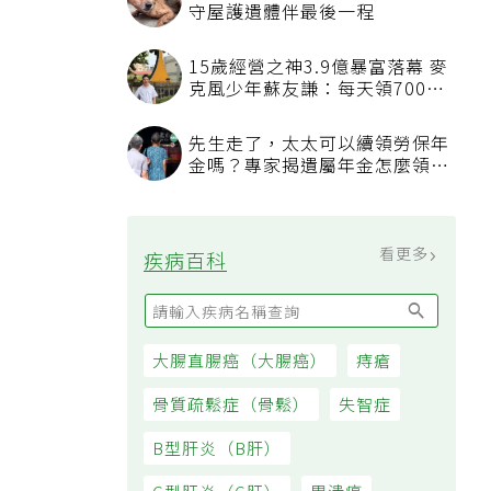
守屋護遺體伴最後一程
15歲經營之神3.9億暴富落幕 麥
克風少年蘇友謙：每天領700元
過日子
先生走了，太太可以續領勞保年
金嗎？專家揭遺屬年金怎麼領，
看順位還要看資格
看更多
疾病百科
大腸直腸癌（大腸癌）
痔瘡
骨質疏鬆症（骨鬆）
失智症
B型肝炎（B肝）