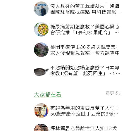
沒人想碰的苦工就讓AI來！鴻海
團隊駐醫院找痛點 用科技讓醫療
更有溫度
糖尿病前期怎麼救？美國心臟協
會研究推「1夢幻水果組合」 酪
梨加它改善血管功能
桃園平鎮傳出80多歲夫弒妻案
家人發現緊急報案、警方調查中
不沾鍋開始沾鍋怎麼辦？日本專
家教1招有望「起死回生」，5情
況該換新
看更多
大家都在看
被認為無用的東西反幫了大忙！
50歲婦慶幸沒隨手丟棄的3樣物
品
坪林獨居老翁離世無人知 13犬