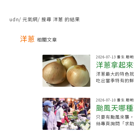
udn
/
元氣網
/
搜尋 洋蔥 的結果
洋蔥
相關文章
2026-07-13 養生.聰
洋蔥拿起來
洋蔥最大的特色
象別買
吃出當季特有的
卻忽略了幾個關
多汁。對此，蔬
的洋蔥。1、發芽
2026-07-10 養生.聰
颱風天哪種
頂端冒出綠色嫩
做成生菜沙拉享
只要有颱風來襲，
激推！10
表採收後已經經
絲專頁詢問「求
中的養分和水分
留言分享颱風天
漸下降。2、拿起