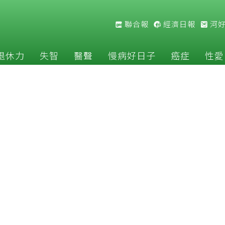
聯合報
經濟日報
河
退休力
失智
醫聲
慢病好日子
癌症
性愛