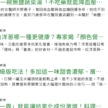
靠一碗無鹽蔬菜湯「不吃藥就能降血壓」
rcetin）。《Health》更指出，洋蔥皮粉末所含的槲皮素比內
費，盡量採用冷凍方式並控制每次使用的份量。她推薦四種食材
壓還有彈性；而狀態好的洋蔥則乾爽又結實。依照「摸頭檢查
，這是一種強效的黃酮類化合物，能有效清除致病自由基。2.
後冷凍，既不怕東西壞掉，想要料理時也隨手可得，更能增添餐
回家切開，洋蔥內部乾淨完整，沒有發黑或軟爛，實測結果令人
醫的女醫師天野惠子，曾因高血壓與高血糖困擾多年，她找不到
把湯當藥喝
標洋蔥皮含有更高比例的不可溶性纖維。增加纖維攝取不僅能預
蔔：整條吃不完也沒問題本多惠家中只有夫妻兩人，整條白蘿蔔
能看出端倪？洋蔥通常從頭部開始受潮或腐敗，若儲存環境不
的健康方法，直到75歲那年在醫院書店翻到一本關於「無鹽野
定血糖並增加飽足感。3. 減少食物浪費據統計，全球每天浪費
常用掉一半後，剩下的直接冷凍保存。本多惠說，冷凍後的白蘿
這個位置滲入，進而影響內部。頭部狀態不佳，往往是內部已開
那之後，她靠每天一碗簡單的零調味蔬菜湯，讓血壓與血糖大幅
皮。將外皮入菜不僅能增加食物的營養價值，更是減少廚餘、珍
軟，反而更容易吸收高湯的味道。也可以事先切成圓片或半月片
買洋蔥別只看袋裝 「頭部檢查」更關鍵洋蔥雖然相對耐放，但
視為一種「飲食處方藥」。天野第一次接觸野菜湯，是在75歲
動。洋蔥皮要怎麼吃？雖然洋蔥皮營養高，但不建議直接生吃。
成湯品、燉煮物等，忙碌疲累的日子也能快速料理。2.紅蘿
，不僅保存期限縮短，也可能影響料理風味。建議消費者購買散
健康檢查時，於院內書店看見抗癌領域權威前田浩醫師所著的
明飲食
硬，不僅難以咀嚼、有窒息危險，對腸胃敏感者，如腸躁症患
薦切絲冷凍紅蘿蔔一年四季都便宜，但兩人生活若一次買好幾根
.白洋蔥哪一種更健康？專家揭「顏色營養
親手檢查頭部是否乾燥、堅硬，再放入購物籃中，能大幅降低踩
。當時她被診斷出高血壓與高血糖傾向，心想「是否有什麼能立
。並且外層較可能殘留農藥或細菌，建議選擇有機洋蔥，並徹底
時冷凍是最佳解，本多惠會用切絲刨刀一次刨好後直接冷凍。冷
事？」書中指出，只要將蔬菜切小、慢煮，便能充分攝取能抑制
食用。至於洋蔥皮要怎麼吃？最建議的方式是拿來熬湯底，及在
用途超廣，可用在煮湯、蒸炒拌菜等，顏色和營養都加分，不管
風味，又能吃進更多抗氧化營養、增強免疫力嗎？洋蔥這種日常
植化素」等有效成分，有助提升免疫功能、改善身體不適。天野
加入湯裡增添風味，但食用前記得將洋蔥皮濾掉。或曬乾磨粉，
沙拉都很好搭，非常實用。3.洋蔥：簡單切薄片 熬湯好幫手許
具「提味」與「養身」的好食材。不過走進超市時，紅洋蔥與白
特別關注的是這款野菜湯「完全不加鹽」，而且做法非常簡單。
少量添加到烘焙或料理中。現在已有許多食品商將洋蔥皮粉末加
驗，洋蔥因便宜就一口氣買多，結果放到壞掉，本多惠建議一買
哪一種更健康？該怎麼選？美國營養師Jamie Baham與
導致高血壓，長期高血壓會對血管與循環功能造成傷害，引發各
，以提升營養特性。怎麼切洋蔥不會流眼淚？而很多人怕切洋
約5mm～1cm的薄片冷凍。雖然也能切成大塊或月牙狀，但她
l接受《Prevention》訪問時，就針對紅、白洋蔥的營養差異與食用重
能持續減鹽，便能期待血壓下降的效果。此外，若能大量攝取膳
到「淚臉滿面」！《鮮享農YA - 農糧署》教5步驟，讓大家可以
。忙著變出晚餐時，丟進湯就能立刻增加香甜味與色彩；也很適
析。營養含量其實差不多，差別在「顏色營養素」雖然外觀顏色
養食譜
制血糖值急遽上升，也能改善排便、預防肥胖。天野心想如果只
。5步驟處理洋蔥不流淚1.冷藏10分鐘2.根部最後切3.泡水10
級版吃法！多加這一味甜香濃郁、層次
各類料理。4.彩椒：切成一口大小 炒菜或咖哩都能加令人意外
白洋蔥的基本營養組成相近。依據美國農業部（USDA）資
、喝湯，就能遠離高血壓與高血糖導致的生活習慣病，那對她而
.戴護目鏡【資料來源】．《health》 ．《鮮享農YA - 農糧
冷凍彩椒」，它的口感變化很小，不說根本吃不出是冷凍，炒
洋蔥約含44卡、1克蛋白質、2克膳食纖維；白洋蔥則約36卡、1克
法」，於是立刻照著書上的做法實踐。大約3個月後，原本在
時，打開一罐玉米罐頭就能輕鬆上桌，是不少家庭的救星。不過
 ．《食農教育資訊整合平台》 ．聯合報系新聞資料庫
等都能快速加入。本多惠說，完整的彩椒很佔空間，建議切好後
。兩者皆低脂、低鈉，熱量不高。真正的差異在於「植化素」。
穩定降到120多，血糖值也開始改善。自此之後的7年間，天野幾
加熱，其實還有更簡單又能大幅提升風味的小技巧——用「高
節省冰箱空間。她習慣切成一口大小，若切成細絲，也能應用在
與槲皮素（Quercetin），這些抗氧化物質能幫助對抗自由
菜湯。她通常會利用當季或手邊容易取得的蔬菜，一次煮約3
的液體，讓玉米香氣瞬間升級。用高湯取代罐汁，讓風味層次更
。
炎，有助心血管與免疫健康。紅洋蔥：富含抗氧化力的「紫色防
2〜3天內喝完。讓她驚訝的是味覺的變化。因為不加調味，只
飯時用高湯能讓米飯更香一樣，把玉米拿來用高湯燉煮，不僅能
指出，紅洋蔥深紫色的來源是花青素，研究顯示它具有心臟保護與
味與鮮味，就能很好入口。之後，外食的味道也開始覺得變鹹，
能帶出自然的鮮味。你可以依照手邊食材或主菜選擇湯底，例如
明飲食
根據《營養前沿》（Frontiers in Nutrition）期刊，花青
一周」就能讓抗氧化成份激增！料理
。無調味蔬菜湯沒味道不好喝？結果出乎意料煮法只是不加任何
、牛骨湯都很合適，甚至能搭配餐桌上的主菜口味，讓整體更有
助抑制癌細胞生長、降低血壓、減少壞膽固醇，同時延緩骨質流