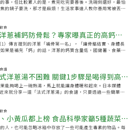
只要「粗切、煮20分鐘」即可達到足夠效果。
。特別是在胃腸機能較弱或身體疲勞時，這些氣味更容易被釋放
趣的事，但比較累人的是，煮完吃完要善後。洗碗倒還好，最怕
rcetin）是一種黃酮類（flavonoid）化合物，廣泛存在於許多
或採推切或拉切，都是切洋蔥時不會流淚的好選擇。洋蔥有哪些
不到的是，洋蔥中的某些成分如「酪胺（Tyramine）」可能導
燒焦的鍋子要洗，那才是麻煩！生活家事達人教你善用常被丟棄
果多彩的色澤，是天然的植物色素。它也是一種抗氧化劑，具有
是百合科植物的一部分，這個家族包括大蒜、韭蔥和細香蔥等辛
縮變化，進而引發偏頭痛症狀。這類頭痛往往在進食後幾小時才
以拿它來刷洗鍋子上的燒焦污漬。如何去除燒焦的鍋子污漬？洗
多研究都證實槲皮素對人體有利，包括抗氧化、抗菌、保護心臟
莖類蔬菜。它們的有機硫化合物含量特別高，這些化學物質賦予
直接聯想在一起。營養師建議每日不超過50克生洋蔥，加熱可
的鍋子是最令人頭痛的事，不但難刷洗，刷的太用力有時又怕把
支持免疫系統、改善COVID-19症狀等。
和味，也是讓你流淚的緣故。它們還具有許多健康益處。大致來
ri建議，成人每日食用洋蔥量應控制在50克（約中型洋蔥1/4顆）
《grape》介紹了Instagram上一位經常分享日常生活有用小
明飲食
磷、鐵、維生素A、B、C、硫化物(蒜素)、前列素、硒元素、槲
洋蔥補鈣防骨鬆？專家曝真正的高鈣食
食時更應謹慎。切碎或壓碎後靜置一段時間，或經過充分加熱，
aki._.lifestyle)的方法，他教大家用經常被丟棄的洋蔥皮清除。大
膳食纖維。每週飲食中多吃這種蔬菜可能有助於：1.降低癌症
與不適風險。若想多吃一點，建議選擇烹煮過、煮軟的洋蔥料
蔥時，會先剝掉外層的洋蔥皮，而這被剝掉的洋蔥皮大多會被丟
一項研究發現，每年食用35磅（約15公斤）的洋蔥和其他蔥屬蔬
（1）傳言提到的洋蔥「補骨第一名」，「讓骨骼結實、身體長
溫和，也較不易引發不良反應。不過，需注意即使加熱也無法減
試著將洋蔥皮留下，利用它們來刷洗燒焦的鍋子、難清洗的咖哩
腸癌風險降低近80%。2.減少自由基損傷洋蔥含有多種不同的
思如果是補充「鈣」的話，洋蔥的鈣質含量低，國健署、食藥署
此仍需控制攝取總量。哪些時候不宜吃洋蔥？身體虛弱或腸胃敏
鍋等。但要怎麼做呢？首先將洋蔥皮放入鍋中煎一下，接著加水
有抗氧化特性的天然植物物質。它們還富含維生素C，這是另一
蔥補鈣是錯誤資訊。（2）傳言提到洋蔥「補骨髓比鈣快十
在壓力大、熬夜或腸胃不適時，建議避免空腹食用生洋蔥，以免
過程可以軟化燒焦的殘留物和污垢，讓這些燒焦的殘留物較容易
劑，有助於支持健康的免疫系統，保護身體免受自由基的傷害。
防止骨質流失」、「防治骨質疏鬆症」，傳言的意思如果是「抑
若仍想享用，可在餐前先喝些牛奶，為胃部築起一層保護屏障。
燒焦髒污的程度來調整煮沸的時間，如果燒焦的部份很多，用小
洋蔥中的槲皮素提供了許多對心臟健康有益的效果，特別是那些
」、「減少骨骼中礦物質的流失」，也就是「存骨本」的意思的
養食譜
種營養價值高的蔬菜，只要掌握好食用時機與份量，就能避免副
鐘，煮完後讓鍋子冷卻並讓成分滲透到污漬中。這時可以發現，
式洋蔥湯不困難 關鍵1步驟是喝得到高雅
症候群的人。代謝症候群是多種風險因素的結合，包括超重、高
表示「影響骨質的因素很多，洋蔥是否能有效延緩或抑制骨質流
的正面效益。資料來源 / Benesse
變軟後，不需費力就能將它們刷洗乾淨。洋蔥皮之所以能去除燒
高血糖，皆會增加心臟病的風險。4.增進腸道健康洋蔥富含益
研究」，而國健署則澄清「不管是『補鈣』、 或是『存骨
是因洋蔥皮中所含的烯丙基硫醚和槲皮素的作用所致。煮沸後，
如果能夠喝上一碗熱湯，馬上就能讓身體暖和起來。日本媒體
腸道細菌優質的食物來源。然而，腸道細菌分解洋蔥時產生的發
、多攝取高鈣食物做起」，可見傳言說法錯誤。網傳「洋蔥補骨
中，並帶走燒焦的殘渣和污垢。吃洋蔥提升免疫力 洋蔥皮也能
ine」近來就分享一道「法式洋蔥湯」的食譜，只要透過一些簡單的
起脹氣和腹脹。因此，熟洋蔥比生洋蔥更容易消化，也較不容易
止，補骨第一名」，傳言出處的研究應是指洋蔥含有特殊成分
蔥本身就是一項高營養價值的食材，在歐美擁有「蔬菜皇后」的
到一碗充滿洋蔥的高雅甜味，讓人欲罷不能的湯品。「法式洋蔥
【資料來源】．タマネギの皮剥きがスピードアップ！ 今日か
可抑制破骨細胞、抑制骨質流失，而能防治骨質疏鬆症，但是傳
素A、維生素C、鉀、鈣、鐵、膳食纖維等，《鮮享農YA - 農糧
份）洋蔥 3顆（約600公克）大蒜 1小顆沙拉油 3匙水 4杯洋風
．Stop the Tears: Why Onions Are Good for You．
變形的不同版本也有洋蔥補鈣的說法，但不管是存骨本、或是補
頁建議大家，氣候多變的時候，多吃點洋蔥能提升免疫力，
1小匙胡椒 少許法式長棍麵包 4公分格呂耶爾起司絲 80公克料理
明飲食
YA - 農糧署．食農教育整合平臺：洋蔥7個小知識
署、國健署公開闢謠澄清；此外，該研究為細胞實驗、動物實
、小黃瓜都上榜 食品科學家籲5種蔬菜別
com》網站也曾列舉吃洋蔥的諸多好處，包括預防癌症發生、增加骨質
芯、切絲，大蒜切薄片。2.在鍋內放油，倒入洋蔥和大蒜炒至柔
人體上也有同樣效果，且推算的劑量為每天得吃一顆中型到小型
醇及護腸胃道健康等。而許多蔬果的皮其實都可以食用，洋蔥皮
火。中間適時翻攪，直到約30至40分鐘變成焦褐色，徹底釋放
不可行。 吃洋蔥防骨質疏鬆症 原始謠傳版本： 洋蔥補骨髓比
康的人，也可能忽略冰箱中存放了一些可能產生毒素的物品。每
皮有豐富多酚物質槲皮素，具有極高抗氧化力，可清除自由基，