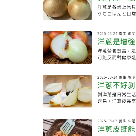
調味，將蔬菜切
一致性。做法也非
失。此外，紅洋蔥
洋蔥是餐桌上常
家：還可添
嗎？」但實際喝
一罐約 425 
議，可將生紅洋
うちごはんと日
逐漸習慣「無調
香氣與滑順度都
易消化，維生素C
蔥變得更美味、
得敏銳，導致整
燉煮，還有許多
多維生素C、葉酸
好的地方，曬上
料，只用1/3〜
──例如清爽的
白洋蔥同樣含有
因辛辣味過重而
2025-05-24 養生.聰
覺得「沒鹽味會
令人驚喜的層次
洋蔥是增強
熱量的理想選擇。
時，經過乾燥處
味與鮮味。更重
再燉煮；想重現
感，Baham建議
常料理不僅美味
好嗎？天野向病
最後灑上香草與
洋蔥營養豐富，
揭每日食用
碳水化合物，可
是洋蔥苦味的來
爾喝，而要天天喝
有深度的配菜。
可能反而對健康
適，是腸胃較敏感
加至4倍，這是一
而停用。開始喝
的玉米罐頭升級
「Yukari」
紅、白洋蔥熱量
放置相比，曬過
定，她把野菜湯
或清粥小菜，這
痛、頭痛，甚至
可生食或醃製，
易導致變質，而
融入日常生活。
角。
分為地下的鱗莖
2025-03-14 養生.聰
師建議：交替食用
費。曬洋蔥的小
法使用洋蔥、紅蘿
洋蔥不好剝
硫化亞磷等）。這
議平時可依料理
入網袋或籃子吊
可。切法不必細
率，對於疲勞恢復
則能作為湯品、
曬於直射陽光下
剝洋蔥是日常生
及4大益處
氧化、強化血管的
酸、食物纖維與
讓飲食更有變化
活用料理燉煮料
容易，洋蔥皮甚
強力抗氧化效果，
血等。與豬肉或糙
營養價值極高的
後，鮮味會融入
訣為何一般人會
煮成湯能完整攝取
吃太多會怎樣？
者在不同料理中
義式醬汁都很搭
皮。以下提供一
果。＜份量範例＞高
卻可能帶來反效
彩繽紛的洋蔥成
入碗中（不用泡
洋蔥，抓住皮集
2025-03-06 養生.
（100g）南瓜…
胸悶、腹痛、下
洋蔥皮既能
完成後，就是一
淚？根據農糧署
湯」建議將蔬菜切
蔥中的硫化物會
風味更佳。非常
避免含硫胺基酸