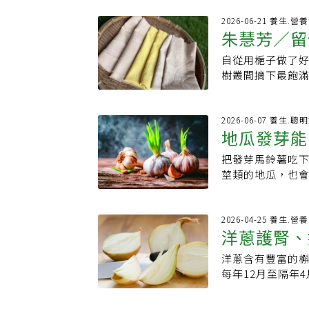
類，此時最貴的
果兩顆洋蔥大小
「根莖類可參考
2026-06-21 養生.營
看起來很大卻拿
朱慧芳／留
響，比有農藥的
洋蔥最重要的特色
菜1包不用20元
要有光澤，沒有
自從用梔子做了
豆笌菜」、「金
否有明顯碰傷、
樹叢間摘下最飽
「天天吃韭菜豆
黑色粉末狀物質
色可以分開對待
不管甚麼天，就是
注意洋蔥外觀是
和「飲食」都是
瓜葉，馬鈴薯」
些洋蔥頂部會出
生活時，我在永
2026-06-07 養生.聰
三色蔬菜)方便又
地瓜發芽能
變質。如果發現
它吧！有了這匹
風來臨前不要搶
購買。此外，買
還有染布...天
盆栽種地瓜葉颱
把發芽馬鈴薯吃
辨哪些該丟
紙袋或廚房紙巾
顏色在布巾上的
要吃被炒的高高
莖類的地瓜，也
·怕洋蔥太辣先泡
色，不搶戲卻十
「以前發佈海警
芽，能放心吃嗎
洗or剝皮後洗」
玩洋蔥染吧。跟
吃最省，自己煮反
醫學大學附設醫
層層會掉淚的肉
有的菜價恐會再漲
餘的食物發芽幾
2026-04-25 養生.營
是秤斤賣的。大
洋蔥護腎、
材。1.豆芽菜：
蔥薑蒜香氣變淡
50╳50公分的
價格通常相對穩定
包括地瓜、胡蘿
蔥濃湯。洋蔥皮染
洋蔥含有豐富的槲
橫切也影響
比較低，非常適合
芽，本來就是「
大小。●洋蔥皮約
每年12月至隔年
穩定，可用來烤、
毒」。不過，當
劑與水的比例大約
感較低，不論是
盛產食材，價格
分，也會慢慢被
過的棉布用水清洗
蔥不只是廚房常