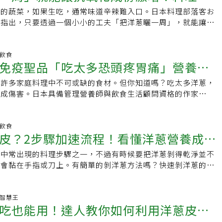
塊放入水中煮。剛開始難免會擔心「會不會沒味道？喝得下去
常簡單：將玉米罐頭瀝乾，放入小鍋中加入約 1/4 杯高湯（以
也含豐富鉀與磷，有助於維持心臟功能與骨骼健康。Baham建
見的蔬菜，如果生吃，通常味道辛辣難入口。日本料理部落客お
加美味度
了之後，才發現蔬菜本身的自然甘甜會慢慢滲出，非常好喝。當
公克的玉米為例），煮滾後轉小火燉幾分鐘。最後加入一小匙奶油，
蔥加入希臘沙拉或三明治中，增添辛香與層次感。白洋蔥：溫和
常指出，只要透過一個小小的工夫「把洋蔥曬一周」，就能讓洋
味」的湯之後，過往飲食中的過鹹、過甜反而變得突出。味覺變
會大幅提升。想再升級？幾個巧思讓罐頭玉米變主角除了用高湯
含量更高營養師Hill表示，白洋蔥雖然抗氧化力略低，但含有較
而且營養更豐富。洋蔥曬一周會有什麼變化？將洋蔥放在通風良
體飲食自然開始變清淡，也減少了過多鹽分的攝取。外食附的醬
生活小祕訣能讓罐頭玉米變得更好吃。你可以加入少許沙拉醬
與纖維，能促進免疫力與心血管功能，還具有天然的抗菌效果。
一周左右，水分會適度蒸發，甜味因此更加濃縮。生洋蔥有時會
1/2就覺得足夠。味覺變化，是蔬菜湯的最大優點之一。即使有人
油醋醬配蔬菜湯底，或濃郁的凱薩醬搭雞湯，兩者組合能創造出
磷與鋅，對骨骼與免疫系統都有益，是烹飪中增加風味又不增加
難以下嚥，但曬過後的洋蔥辛味會減弱，入口後更顯溫和。同
明飲食
不習慣」，但只要持續喝下去，自然而然就能嚐到蔬菜真正的甜
感。若想增加口感與顏色，可以放入彩椒或洋蔥丁，一起拌炒後
免疫聖品「吃太多恐頭疼胃痛」營養師
腸胃敏感族群，紅洋蔥可能較刺激若有腸躁症（IBS）或腸胃敏
理後，洋蔥中的營養素也會被「濃縮」，讓人體更容易攝取。日
要的是，如果只靠野菜湯就能不必依賴藥物維持健康，那不是最
夏季現採玉米的香甜滋味，也能在燉煮時加一點糖或蜂蜜提味。
要留意紅洋蔥中的果聚糖（Fructans）含量。這是一種可發酵性
度提升，營養價值也跟著升級。曬洋蔥＝攝取更多槲皮素槲皮素
患推薦時也會說：「把這當作一種食物型的藥」。重點是不能偶
香料，如煙燻紅椒粉、辣椒粉或歐芹碎，立刻讓家常罐頭菜變成
是許多家庭料理中不可或缺的食材。但你知道嗎？吃太多洋蔥，
上限
能在腸道內產氣導致腹脹。相對而言，白洋蔥較不容易引起不
源之一，屬於多酚的一種。經過曬乾處理後，槲皮素的含量可增
。這點與藥一樣。原先天野每天喝5種漢方藥，後來出現副作用
小小改變，讓日常餐桌更有驚喜只需多一道小工序，就能讓普通
造成傷害。日本具備管理營養師與飲食生活顧問資格的作家
者的溫和選擇。想減重？兩種洋蔥都能幫上忙Baham指出，
種對健康與美容都非常有益的成分。保存性提升也是優點和原本
野菜湯後，也不再覺得需要漢方。這款蔬菜湯飲用量沒有嚴格規
成香氣濃郁、風味層次豐富的家常料理。不論是搭配烤肉、雞排
提醒，雖然洋蔥有助於增強免疫、美容養生，但過量攝取卻可能引發腹
都低、無脂肪、無糖，是減重時提升料理風味的好幫手。紅洋蔥
的洋蔥更不容易腐壞。尤其在梅雨或夏季高濕度時，常溫保存容
視為「味噌湯的替代品」，每天在餐桌上端上一碗，輕鬆自然地
道簡單又實用的「高湯燉玉米」都能讓你重新愛上這道經典配
讓體味變得難以忽視。洋蔥促進免疫與血液循環洋蔥主要食用部
白洋蔥則適合爆香、燉煮，兩者都能讓減脂餐更豐富美味。營養
曬過的洋蔥卻能延長保存期限，適合大量購買後囤放，不怕浪
特別是前三個月，三餐都喝，效果最為明顯。無鹽蔬菜湯食譜作
，其獨特的氣味與辛辣感，來自含硫化合物（如：硫化亞磷、異
明飲食
最理想Hill強調，紅洋蔥抗氧化力較高，白洋蔥則更好消化，建
技巧地點：選擇不會淋到雨、空氣流通良好的地方方法：可以放
蔔、高麗菜、南瓜4種蔬菜，切塊後加水，用小火煮20分鐘即
皮？2步驟加速流程！看懂洋蔥營養成分
些成分在切碎或搗碎時會活化，進一步提升維生素B1的吸收效
搭配交替使用。舉例來說，紅洋蔥適合冷盤、生菜沙拉，白洋蔥
掛，或平鋪在報紙上時間：以一周為基準即可要注意避免過度曝
緻，粗切即可，做法簡單。・洋蔥洋蔥皮含有大量槲皮素，具抗
與能量代謝有正面幫助。此外，洋蔥含有維生素C、B6、葉
炒菜或燉菜基底。只要善用兩者的特性，就能吃進豐富營養，也
，否則反而容易腐壞，選擇「半日陰」的環境最適合。曬洋蔥的
活中常出現的料理步驟之一，不過有時候要把洋蔥剝得乾淨並不
作用，因此皮也一併使用。・紅蘿蔔含豐富β-胡蘿蔔素，具有
銅，有助維持免疫機能、調整腸道環境、改善皮膚健康與預防貧
。紅白洋蔥，一起吃才是最健康的選擇不論選紅或白，洋蔥都是
理：加入咖哩或燉菜，能讓甜味與濃厚感更明顯湯品：慢火熬煮
至會黏在手指或刀上。有簡單的剝洋蔥方法嗎？快速剝洋蔥的祕
有助維持皮膚與黏膜健康。・高麗菜富含維生素C，屬水溶性，
米等富含維生素B1的食材一同攝取，更能提升整體營養價值。
日常蔬菜。紅洋蔥抗氧化力強，白洋蔥維生素與礦物質豐富，兩
湯裡，讓口感更加圓潤沙拉：切片後辛辣味已經減弱，與和風或
覺得洋蔥皮難剝？原因之一在於皮的厚薄程度，皮越薄的越難剝
營養。・南瓜富含β-胡蘿蔔素、維生素C、E，可期待抗老化效
胃痛、體臭、甚至頭痛找上門儘管洋蔥富含健康成分，過量食用
都能展現獨特風味。營養師建議，一週中可輪流搭配食用，讓色
簡單小菜食譜：洋蔥×起司×柴魚片‧將曬過後的洋蔥切片，放
個簡單方式：首先，將洋蔥連皮對半切開，接著拿起其中一半的
麗菜…1/8顆（100g）洋蔥…1/2顆（100g）紅蘿蔔…小1根
果。首先，含硫化合物具有強效殺菌力，過多會刺激胃腸，導致
為你餐桌上的健康亮點。
水）‧撕小塊的起司放入‧加入一小袋柴魚片‧淋上和風醬拌勻
中的尖端部分向下拉，就能快速剝好洋蔥了。切洋蔥如何不流
生活智慧王
1/8顆（100g）水…5杯前田浩醫師原版的「提升免疫力蔬菜
痢等消化不適；腸道菌叢失衡的狀況也可能因此加劇。其次，洋
吃也能用！達人教你如何利用洋蔥皮刷
道清爽又美味的副菜。曬過的洋蔥變得香甜，搭配起司與柴魚片
粉絲專頁指出，切洋蔥不流淚就要「減少洋蔥細胞被破壞」，以
小並煮30〜40分鐘，以更容易釋放植化素。但如果目標是改善
隨著血液循環進入全身，經由汗腺與肺部排出，可能造成口臭或
適合夏天或餐桌上的小菜。槲皮素的健康益處根據元氣周報報
因分解而產生具刺激性的揮發硫化合物。因此，選用鋒利刀具、