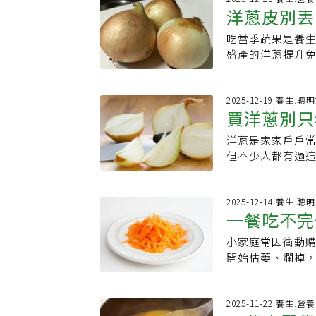
法不同口感也不
切、怎麼剝更省事
保存時間一旦拉
洋蔥皮別丟
洋蔥（約100克
會阻礙熱量傳遞
問題莫過於，切
法，可以先切掉
偏方未必管用不
食纖維。無論紫
時，它鎖住身體
要「減少洋蔥細
不散的切法，保
吃當季蔬果是養
洋蔥皮怎麼
頭能防止發芽，
佳食材，整體來
無法保暖，只要
化合物。所以切
整齊洋蔥丁。最後
盛產的洋蔥提升
短，並沒有直接
師建議每週將這
失。而如果你的
好方法。而改變
少辛辣刺激味，
整吸收整顆洋蔥的
直立加上一些水
物→輕薄羽絨外
署說，順著洋蔥
能延長洋蔥的新
「蔬菜中的皇后」
會腐敗。如果不
確蓋法同樣的原
爽脆、辛辣，適
燥、通風處，避
鉀、鈣、磷，而
2025-12-19 養生.聰
在意口感，可將
如前所述羽絨越
斷，口感會較為
買洋蔥別只
保存，並用保鮮膜
免疫力及防癌的
也可剝皮冷凍；
的做法是將羽絨
都是將洋蔥煮食
～10天，熟洋蔥
糧署也指出，每年
蘿蔔等根莖類，
洋蔥是家家戶戶
軟爛洋蔥」
刺激性強，並非
適合用於熟食料
蔥，能提升免疫力
但不少人都有過
末期者且有高血
流眼淚，也能讓
洋蔥依外皮顏色
面早已變色、軟
劑者、胃潰瘍、
蔥：外皮黃色，
能有效避開「地
而根據《veryw
合：拌炒、烘烤
蔥時只看大小、
2025-12-14 養生.聰
容易導致營養價
厚水分多呈白色
一餐吃不完
料理時，切開才
洋蔥壓碎，可以
紫皮洋蔥：外皮
受打擊。蔬菜專
洋蔥整顆買，不
料理配色但其實
小家庭常因衝動
冷凍常備
蔬果相關工作超過
硬、無斑點或發
花青素能抗氧化
開始枯萎、爛掉
最重要的不是看
挑選時注意，挑
蔥皮的3個科學理
忙碌、煮飯次數
摸起來柔軟、濕
爛為佳。買回家
出，洋蔥外層的營
也可惜了食物。日
蔥，保存狀態通
源】．《verywe
物質的寶庫。紅
浪費食材的蔬菜冷
2025-11-22 養生.營
選的超市測試後
資訊整合平台》 