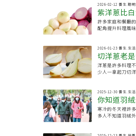
議先提前先購買，
降。以地瓜來說
皮。（圖4）3.
食方式吃洋蔥，
2026-02-12 養生.聰
合做各種菜餚。7
蘿蔔放久後則容
紫洋蔥比白
5）4.取出已上色
法。洋蔥2關鍵成
存的選擇。8.冷
顯的變化則是香
保持約70度30
指出，洋蔥含大
存，並且價格相對
淡，而洋蔥與薑
許多家庭和餐廳
健康差異
有用完的洋蔥水
腎臟負擔。而它得
可以提供快速的熱
出現發霉、異味
配角提升料理風
8）簡易法式洋蔥
化合物。洪永祥
成燕麥粥。看完
食材仍可食用，
蔥和紫色洋蔥，Pr
Gruyere）
蔥的外層與根部
蔬菜價格可能因
不建議再吃。尤
食用紫洋蔥的好
洋蔥絲入鍋炒到
化，並減少腎細
當地市場價格和
到「冒芽」，卻
這種天然的抗氧
2026-01-23 養生.
白酒、黑胡椒、鹽
成，促進排泄，
保自己的安全。
切洋蔥老是
部變得透明、出
紫洋蔥還富含「
司，再舀入洋蔥湯
淚的則是硫化合
部位切除，也不
制癌細胞生長，
預熱的烤箱中，上
睛，但具有抗發
洋蔥是許多料理
變」有效防
一口氣買一大堆
如守護心臟健康的
道好吃、容易做
損傷。綜合來看
少人一拿起刀切
台灣人也常把冰
苷），是直接提
還不容易呢。
助力。洋蔥的其他健
作戰」。其實，
一天，還是有很
症、脹氣等腸胃
蔥的8大健康功效
會釋放含硫化合
延緩腐敗，但營
洋蔥富含果聚醣
減少動脈硬化。2
刺激神經、促使
2025-12-30 養生.
量多次購買，這
病的人應避免食
你知道羽絨
與癌細胞擴散，尤
社群平台上有不
水食材，本來保
富含維生素C、葉
病患者穩定血糖。
享，其實只要改變「
因反覆開關冰箱
心血管健康。白
寒冷的冬天裡許
效果大打折
等有害細菌。5.
Instagram
來就不適合長時
蔥，礦物質成分
多人不知道羽絨
進腸道健康：含有
可降低洋蔥內部
材能無限期保存
起腸胃不適。紫
性能。羽絨外套
蔥皮富含槲皮素，
冷凍或冷藏10～
速度愈明顯，像是
營養結構其實非常
很多層衣服，但
卡，含維生素 C
在 Instagram 查看這則貼文 Jose Xiloj（@j
生素C恐怕已流失
44大卡熱量、1
能保暖。這是因
2025-12-23 養生.營