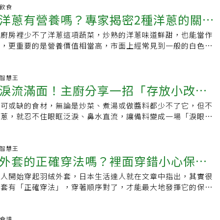
可用於炒菜或湯。6.豆腐：豆腐是經濟實惠的蛋白質來源，適
，發芽後水分與甜度通常會降低，吃起來較乾、纖維感變重；胡
把棉布放入洋蔥水中，保持小火加溫即可，不需要把水煮開。（圖
但其實洋蔥生吃更能保留更多槲皮素與硫化物，是最護腎的吃
明飲食
.罐頭食品：各式罐頭食品，如豆子、玉米等，是便宜且長期保
易失去原本脆度，口感變軟。至於蒜頭、洋蔥與薑，發芽後最明
洋蔥有營養嗎？專家揭密2種洋蔥的關鍵
的棉布，浸入比例為2000cc水＋20cc棉布固色劑的固色水中，
分護腎腎臟專科醫師洪永祥之前就曾在臉書指出，根據醫學文獻
凍蔬菜：冷凍蔬菜，如冷凍花椰菜、菠菜、豌豆等，可以長期保
氣下降；且依照她的經驗，蒜頭發芽後，蒜味跟辣味通常都會變
分鐘。（圖6）5.取出後用清水略洗，自然風乾即可。（圖7）●沒
量抗氧化、抗發炎化合物，還有助於降低血壓與血糖，間接減少
穩定。9.速食即食品：速食即食品如泡麵、即食飯、罐頭飯等
也有類似情形，雖然仍可料理，但整體風味不如新鮮時濃郁。若
的廚房裡少不了洋蔥這項蔬菜，炒熟的洋蔥味道鮮甜，也能當作
、梔子水可以放冰箱保存下次繼續染，但是不能放太久喔！（圖
以保護腎臟的2個關鍵成分，分別是槲皮素（Quercetin）與硫
食選擇。10.燕麥片：燕麥片是健康的早餐選擇，可以泡湯或沖
、濕黏，都不建議再吃。不過，蘇秀悅也提醒，雖然大部分發芽
味，更重要的是營養價值相當高，市面上經常見到一般的白色洋
濃湯材料：洋蔥切絲、動物或是植物高湯、起司（首選
解釋，槲皮素是一種天然類黃酮，抗氧化力強大，特別集中在洋
以上建議，這幾天的颱風天你準備買什麼菜呢？值得注意的是，
但若同時出現發霉、腐爛、異味、變黑或摸起來濕黏等情形，就
evention網站整理了專業營養師的意見，教大家該怎麼選擇。
或用現有的、乾麵包塊、白酒、黑胡椒、橄欖油、鹽作法：1.橄欖油和
。研究顯示，它能減少腎臟氧化壓力、降低腎絲球硬化與纖維
地區、市場供應和其他因素而有所不同，因此建議在購買前觀察
其台灣天氣濕熱，食物容易在發芽同時滋生黴菌與細菌，若只看
處營養師與癌症預防專家指出，深紫色的洋蔥富含「花青素」，
軟化飄出香味，加入高湯小火慢煮到洋蔥非常軟的程度，以少許
胞凋亡。更重要的是，槲皮素能抑制黃嘌呤氧化酶，降低尿酸生
供應情況。並請隨時關注氣象警報並遵守當地當局的建議，以確
忽略表面早已腐敗，反而更容易吃壞肚子。像是洋蔥若切開後內
化劑有助於對抗骨質疏鬆症、癌症和心臟病等慢性疾病。此外，
生活智慧王
調味。（圖1）2.在烤碗中舀入洋蔥湯，放入部分的麵包塊和起
對高尿酸血症及痛風性腎病變患者尤其有益。而切洋蔥時害人流
淚流滿面！主廚分享一招「存放小改
水，或蒜頭出現黑點與軟爛，就代表品質已經變差，即使把發芽
槲皮素」，槲皮素已被證明具有抗發炎作用，維持細胞健康、抑
到碗口，放進剩下的麵包塊，蓋上滿滿的起司。（圖2）3.放入
物，它們來自含硫胺基酸分解後產生的揮發性物質，不僅刺激眼
建議繼續食用。蘇秀悅說，台灣人習慣一次大量採買，去大賣場
並被認為能降低血壓和膽固醇。礦物質也能從紫洋蔥中攝取，例
火200度、下火180度烤至起司表面焦黃即可。（圖3）這是一
炎、抗氧化功效。研究指出，硫化合物能延緩腎臟纖維化與慢性
不可或缺的食材，無論是炒菜、煮湯或做醬料都少不了它，但不
噴淚
食物，回家看見冰箱被塞滿，內心就充滿衣食無虞的安全感；且
鉀，幫助骨骼和牙齒修復的磷。另外還有ATP（三磷酸腺
的法式名菜，要做到餐廳等級確實有難度，但是家常版的要失敗
，洋蔥能降低蛋白尿，延緩腎功能惡化，對慢性腎病患者是一大
洋蔥，就忍不住眼眶泛淚、鼻水直流，讓備料變成一場「淚眼大
箱當作「萬能保鮮庫」，但食物鮮度並不是永久停在入冰箱的那
供人體能量的主要來源。食用紫洋蔥的注意事項如果患有腸躁
康益處洋蔥除了護腎，《verywell health》還列出經常吃洋
切洋蔥會流淚，和它釋放出的化學物質有關。當洋蔥被切開時，
多食材在冰箱中，放到發芽、放到發臭變黑。冰箱不是萬能，雖
敏感族群，食用紫洋蔥可能會導致出現腹脹或腸胃不適，因為紫
：1.心血管保護：降低壞膽固醇、三酸甘油脂，維持血管彈性，
物，這些氣體與眼睛表面的水分結合後，會形成刺激性的物質，
養素流失。她說，與其追求「放得久」，不如改變採買習慣，少
，是一種會在腸道發酵的碳水化合物，有急性或慢性消化系統疾
.抗癌潛力：蔥屬蔬菜中的硫化合物與槲皮素，能抑制腫瘤生成
眼睛分泌淚水，藉此把刺激物沖走。主廚建議：切之前先冰一下
生活智慧王
才是維持食材新鮮最好的方式。尤其葉菜類、菇類、水果等高含
用或注意份量。食用白洋蔥的好處相較於紫色洋蔥，淺色白洋蔥
外套的正確穿法嗎？裡面穿錯小心保暖
其是胃癌與大腸癌。3.血糖控制：改善胰島素阻抗，幫助糖尿
少「防洋蔥流淚偏方」，例如咬湯匙、戴泳鏡，但一名主廚分
存期限就短，若長時間堆放在冰箱角落，不僅容易腐敗，也可能
酸和膳食纖維，除了有抗菌、增強免疫力的特性之外，也能保護
4.抗菌作用：抑制大腸桿菌、金黃色葡萄球菌、幽門螺旋桿菌
存放方式」，就能有效減少刺激。主廚Jose Xiloj在
、溫度變化，加速品質劣化。蘇秀悅說，台灣氣候潮濕炎熱，本
洋蔥中也含有槲皮素和花青素等抗氧化劑，只是含量略低於紫洋
多人開始穿起羽絨外套，日本生活達人就在文章中指出，其實很
維持骨骼健康：洋蔥與骨密度提升有關，能減少骨質流失。6.促
表示，切洋蔥前先放進冷凍庫15分鐘，就能明顯減少流淚狀況。低溫
間囤放蔬果，即使冷藏，也只是延緩一點腐敗的速度，不代表食
含有磷、鋅，值得注意的是，與紫洋蔥相比，白洋蔥較不容易引
外套有「正確穿法」，穿著順序對了，才能最大地發揮它的保暖
菊糖（inulin）等益生元，有助腸道好菌生長。7.體重管理：洋
的化學反應速度，讓刺激性氣體不那麼容易大量釋放。一般建議
。而且含有水溶性維生素的蔬果，隨著擺放的時間愈長，流失的
洋蔥、一般洋蔥該怎麼選？儘管顏色不同，紫洋蔥和一般洋蔥的
裡面穿越少反而越保暖天氣冷時人們為了禦寒往往像洋蔥一樣穿
研究顯示能降低體重與體脂。8.營養補給：半杯生洋蔥僅 30 大
30分鐘即可，時間過長可能會影響洋蔥口感，變得偏軟、出水。
富含維生素C的蔬果，於室溫下保存一到兩天，表面變乾時，維
相似。根據美國農業部的數據，每一份紫洋蔥（約100克）含有
如果已經穿著羽絨外套，內層的衣服穿得越少、越輕薄，反而越
、B6、鉀、葉酸與少量硒、鋅等微量元素。洋蔥不流淚有撇步 切
ose.elcook）分享的貼文洋蔥怎麼
一半以上；其餘的脂溶性維生素，雖然對環境的耐受性較高，但
克蛋白質、0克脂肪、10克碳水化合物和2克膳食纖維。而一份白
為羽絨材質具有吸收並儲存人體熱量的特性，穿太多層衣物反而
養食譜