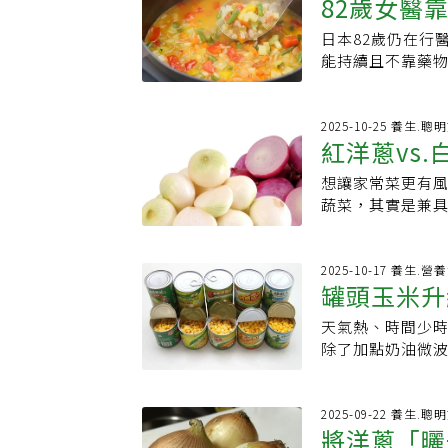
82歲女醫
度的槲皮素（Que
重視減少食材浪
來略帶黏感，輕
層果肉高出十幾倍
是平常習慣處理
法」挑選後，帶
日本82歲仍在行
她曝要領：
達成膳食纖維目
點風味。1.白蘿
驚喜。為何頭部
能持續且不靠藥物
防大腸癌，還能穩
一餐吃不完，通
佳，水分容易從
菜湯」的書。從
數百公斤的洋蔥
蔔口感會稍微變
始變質的警訊。
改善，更將此方法
惜資源的環保行
再冷凍，之後要做
一旦本身已受損
那年赴醫院進行
2025-10-25 養生.聰
因為外皮纖維極
蔔：萬用選手 推
紅洋蔥vs
裝洋蔥時，記得
《最強蔬菜湯》
者，會造成負擔
可以吃很久，這
雷機率。
即為健康著手的
清洗，烹調後再
凍切絲的紅蘿蔔
想讓家常菜更有
素」的區別
過量活性氧的「
煮湯、燉菜時，
是亞洲料理或西式
蔬菜，其實是兼
身為內科醫師，
當作調味料用，
多人都有這種經
洋蔥並排而立，到底
過度攝取鹽分會
入麵包或肉餅中
回家就把洋蔥切成
Jordan Hil
種疾病。然而若
蔥，因為經常會切
個人習慣切薄片
點提出了專業解
2025-10-17 養生.營
食纖維，便能抑
快速優雅的處理洋蔥
罐頭玉米升
合燉飯、烤蔬菜等
不同，但紅洋蔥與
靠切蔬菜、煮湯
分鐘4.用抽油煙機5
好用的其實是「
料，每100克紅
言根本是「最佳方
天氣熱、時間少
更豐富
署》臉書粉絲專頁
菜、咖哩、燉菜
蛋白質、1克纖維
140左右的血壓
除了加點奶油微波
放入保存袋，可
紅洋蔥富含花青素
乎每天都喝這碗蔬
湯」取代罐頭裡
彩椒炒肉等料理
基、減少慢性發
份，再分裝保存，
豐富原理就像煮
護罩」Baham
靠蔬菜本身的甜
讓甜味更濃，也
2025-09-22 養生.聰
降低癌症風險的潛力。
將洋蔥「曬
減鹽越來越輕鬆
蔬菜高湯、雞湯
素與槲皮素能幫