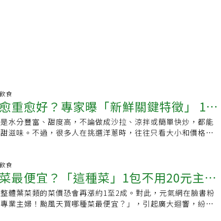
明飲食
愈重愈好？專家曝「新鮮關鍵特徵」 1現
就是水分豐富、甜度高，不論做成沙拉、涼拌或簡單快炒，都能
鮮甜滋味。不過，很多人在挑選洋蔥時，往往只看大小和價格，
鍵細節。結果買回家沒幾天就開始腐爛，或是吃起來不夠鮮甜、
果專家青髪のテツ分享，其實只要懂得觀察，就能避開品質較差
的新洋蔥，最好不要優先挑選逛市場或超市時，有時會看到洋蔥
明飲食
菜最便宜？「這種菜」1包不用20元主婦
芽。這類洋蔥並不是不能吃，但如果打算放幾天再料理，或是想
受鮮甜口感，通常不建議優先挑選。因為洋蔥一旦開始發芽，代
整體葉菜類的菜價恐會再漲約1至2成。對此，元氣網在臉書粉
類必買食材你買了嗎？
過一段時間。為了讓嫩芽持續生長，洋蔥會消耗原本儲存在球莖
助專業主婦！颱風天買哪種菜最便宜？」，引起廣大迴響，紛紛
。隨著芽越長越大，洋蔥本身的鮮甜度、多汁感與脆度都可能逐
的備菜經驗。颱風天買哪種菜最便宜？有網友表示，推薦買根莖
來越沉，通常越新鮮挑選洋蔥時，不妨實際拿起來感受重量。如