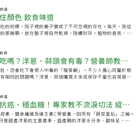
就是葉菜類。「買紅蘿蔔馬鈴薯洋蔥菜頭，最貴就是葉菜類」、
差不多，通常較重的那顆含水量較高，代表鮮度較佳。相反地，
」、「根莖類相對便宜，葉菜類貴，有些有機小農的反而不受影
養食譜
起來偏輕，可能已經開始流失水分，口感和甜度都會受到影響。
住顏色 飲食味道
便宜（個人經驗」。也有網友分享颱風天買這些最便宜。「豆芽
就是水分，因此重量往往是判斷品質的重要依據之一。3、表皮
，洋蔥1個10元」、「空心菜，一大把才25元可以炒」、「韮菜、
傷痕和霉斑購買時可觀察表面是否平滑、有自然光澤，並留意是
好吃的粉粿，院子裡的梔子變成了不可忽視的存在。每天，我從
針菇、豆芽菜、洋蔥、豆腐」、「豆芽菜，根莖類，三色豆」、
褐色斑點或發霉痕跡。尤其底部位置也要稍微檢查一下，若出現
滿的那幾顆，放在盤子裡自然乾燥，陸續封存。植物的香氣、顏
芽菜」、「海帶、木耳乾」、「地瓜跟南瓜」、「菜市場豆芽菜
或異常斑點，最好避免購買。▲頂端滲出汁液也要避開許多人只
，用味道犒賞口鼻味蕾，用顏色讓眼睛快樂。標題中的「留住」
一包10元」、「蕈菇類」、「小豆苗，豆芽，洋蔥，金瓜，地
否漂亮，卻忽略了頂端部位。其實洋蔥最常從頂端開始腐敗。有
動詞，生活，就是不間斷的一個動詞疊加另一個動詞。打算離城
、「絲瓜」、「冷凍蔬菜（有皇帝豆、毛豆、花椰菜、玉米筍、
現濕濕的滲液，甚至摸起來有些軟爛，這通常代表內部已經開始
樂市場買了一整匹未精煉純棉胚布，幻想著以後應該會常常用到
明飲食
價格波動小」。更有網友建議這時候不要買菜。「聰明的主婦颱
吃嗎？洋蔥、蒜頭會有毒？營養師教分
頂端滲水、發黏或已經長出明顯嫩芽，即使價格便宜，也不建議
布我可以學習做衣服、當環保提袋、鋪桌巾、做成豆漿濾渣布、
菜，因為不知道農民什麼時候噴藥？離安全時效還有多久？我用
回家後最好放在陰涼通風處，並儘快食用。如果需要冷藏，可用
然染是非常魔幻的，利用院子裡或是廚房現有的食材當染劑，看到
風來臨就派上用場。」、「颱風天也就那一兩天，不必糾結一定
下肚，恐會吃下會使人中毒的「龍葵鹼」，不少人擔心同屬於根
掉
包覆後放入冰箱蔬果室，以減少受潮腐敗的機會。【延伸閱讀】
變化，美麗又神奇！植物染的成品是低飽和度、淡然的莫蘭迪
的青菜」、「颱風天是清冰箱的時候，不要一直買一直塞」、
會有相同的問題嗎？洋蔥、蒜頭購買太多或保存不當也容易發
水？專家揭真相：營養恐流失1招去辣更有效·洋蔥該「剝皮前
分耐看。用梔子染布的那天，家裡正好有幾顆紫洋蔥，就順手玩
菜才會漲，現在聽到颱風兩個字就開始漲了」、「颱風天買便當
？到底哪些被視為「紅燈」食物？哪些屬於「綠燈」食物？台北
？營養師解答做錯恐害食物中毒
梔子不一樣的是，洋蔥染是利用它外層乾薄透明的皮，而不是一
而費時費工又貴」。10種颱風天必買食材當颱風來臨，幾乎所
院營養室主任蘇秀悅說，除了發芽馬鈴薯屬於「紅燈」食物，其
。原本只能作為廢棄物的洋蔥皮，是出名的植物染材料，在業界
1至2成，以下建議10種颱風天也能買到價格相對穩定的菜及食
乎都能吃，頂多口感變差、營養素流失。地瓜發芽纖維感變重，
養食譜
量染布需要的份量多，而我這次用了六顆洋蔥的皮，用來染二條
抗癌、穩血糖！專家教不流淚切法 縱切
通常是相對便宜的選擇，可用於各種中式料理。2.洋蔥：洋蔥的
。蘇秀悅表示，日常生活中常見會發芽、但通常都可以食用的，
棉布很夠用。剩下的洋蔥切絲，剛好可以做需要很多洋蔥的法式洋
，適合用於炒飯、湯或烤菜。3.空心菜：這種綠蔬菜價格通常
蔔、薑、蒜、洋蔥、綠豆、黃豆等，如民眾熟悉的綠豆芽、黃豆
布材料：●未染整精煉過的純棉胚布50╳50cm，或依需要裁剪
皮素、膳食纖維及維生素C等營養，因而有「蔬菜皇后」之稱。
甜味及辛辣度
炒飯或快炒。4.地瓜和南瓜：根莖類蔬菜通常颱風天價格相對
發芽後」食用的食材，因此，民眾千萬別直接認定「發芽就是有
6顆（圖1）●定色用的棉布固色劑（圖2），或是明礬水。固定
4月是國產洋蔥的主要產季，盛產期的洋蔥水分多、甜味足，辛辣
煮湯或做泥狀。5.瓜類蔬果：絲瓜、瓠瓜、黃瓜等瓜類是夏天
食物開始發芽，代表已進入生長狀態，原本儲存在食材中的養
是百分之一。●醋或小蘇打也有固色的效果。作法：1.未使用
洋蔥炒蛋、涼拌洋蔥、洋蔥圈，炒、炸、煮或涼拌都很美味。洋
跟葉菜類相比較便宜一些，但也可能受颱風影響而有些漲幅，建
消耗，因此食材放久後，不只口感改變，營養價值也可能逐漸下
數遍後晾乾。（圖3）2.洋蔥皮加水煮約30分鐘後，撈出洋蔥
見的料理要角，更是科學認證的「護腎蔬菜」。但我們通常以煮