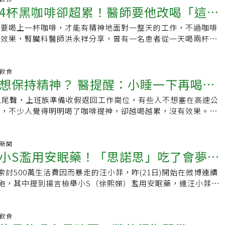
。 選擇咖啡或茶取決於個人需求和偏好。如
4杯黑咖啡卻超累！醫師要他改喝「這
及飲食都正常，卻還是一直感到疲勞，建議可以到醫院與醫生討
的代謝工具，如果B群攝取不足，就容易覺得虛弱無力。至於咖
高警覺性，咖啡可能是更好的選擇。然而，如果你希望長時間保
許是疾病所引起。一直想睡覺怎麼辦？梳頭+7穴道提神醒腦亞
嘌呤生物鹼化合物，常存在於咖啡樹、茶樹、巴拉圭冬青，及瓜
敏感，茶可能是更合適的選擇。 無論如何，要謹記攝取
都要喝上一杯咖啡，才能有精神地面對一整天的工作，不過咖啡
說明，以中醫的觀點，頭部是身體所有陽經交會之處，身體五臟
片裡，屬於中樞神經興奮劑，可以暫時地驅走睡意，恢復精神。
適症狀，並確保在晚上不要飲用含有咖啡因的飲品，以免影響晚
反效果，腎臟科醫師洪永祥分享，曾有一名患者從一天喝兩杯黑
會聚於頭面部，所以每當遇到神情委靡、食不下嚥、脾氣暴躁，
在攝取後45分鐘內會被胃腸吸收，健康成人的咖啡因半衰期大
閱讀：·一直想睡！營養師激推「12種食物」快速提神、抗疲勞
啡，卻仍無法達到提神作用，反而特別想睡覺，主要就是因為黑
頭皮的穴道，讓頭皮上的經絡氣血獲得通暢，以達提神醒腦之
，若有在口服避孕藥物的女性體內則延長至5至10個小時，在已
累 ·咖啡「這時間喝」提神效果最好！ 多數人都喝錯時機了
一步造成缺水，後來該患者改喝白開水，提神效果就非常有效。
的梳頭動作消除疲勞，用梳子緩慢而規律的由前向後梳理，藉由
大概為9至11個小時。值得注意的是，咖啡中的咖啡因成分，除
責任編輯：葉姿岑
 仍腦袋混沌腎臟科醫師洪永祥在《醫師好辣》節目中分享，曾
明飲食
區域，有利於整個大腦皮層運動或感覺功能的活化，能幫助民眾
循環，也會加速維生素B群的消耗速度，可能讓人覺得更累。因
想保持精神？ 醫提醒：小睡一下再喝咖
的男性患者原本一天喝兩杯黑咖啡就能整天保持好精神，後來卻
體力；也可局部按摩百會、四神聰、印堂、睛明、攢竹、太陽、
取B群、咖啡，2者至少間隔30分鐘到1小時。何時吃B群、喝咖
啡，但仍腦袋混沌，甚至差點將降血糖藥物開給無糖尿病的患
神醒腦，增強記憶力及緩解眼睛痠澀疲勞的狀況。想睡覺可以吃
7大必知重點至於咖啡、B群的最佳攝取時間及禁忌為何？台北市
入尾聲，上班族準備收假返回工作崗位，有些人不想塞在高速公
佳！
者小便泡泡也變多，讓他擔心是腎臟有異而掛號。洪永祥表示，
穴道按摩外，可以靠哪些飲食來提振精神呢？臺大醫院新竹分院
張文靜將分述重點：▸咖啡1.切記不要空腹飲用，許多人習慣起
程，不少人覺得明明喝了咖啡提神，卻越喝越累，沒有效果。台
都沒有異狀，只有小便很濃縮，他推測是缺水導致，他指出，很
的提神食物：．燕麥：含有維生素B群，有助於維持大腦的思考
咖啡醒神，但這可能提高胃潰瘍、胃食道逆流等風險。2.罹患心
內科主任陳一心解謎，原來喝咖啡時機有訣竅，「小睡一下再喝
特別想睡覺，主要就是因為剛吃完飯，血液跑到消化系統，還有
對壓力的能力也更強。．蛋黃：蛋黃是很好的鐵質來源，是體內
不整、骨質疏鬆、腸胃疾患等患者，以及孕婦，應避免或減少飲
！」為什麼喝咖啡趕夜車，卻無法發揮提神功效？收假在即，深
祥解釋，黑咖啡有利尿的作用，喝太多導致下午血液變得很濃
成物，人體一旦缺氧，就會昏昏欲睡、提不起幹勁，甚至會影響
飲等含有咖啡因的飲料。3.嗜喝咖啡者應多攝取牛奶、小魚
時間或高承載管制是不錯的選擇，但很多人靠喝咖啡提神趕夜車
氣新聞
指出，年輕人大腦皮質會因為缺水萎縮，神似阿茲海默的病症，
應更加遲鈍。．黑巧克力：挑可可含量在75%以上的為佳，因
小S濫用安眠藥！「思諾思」吃了會夢
菜或鈣片。▸B群1.單純B群屬於水溶性維他命，不會傷胃，餐
乎得停在休息站小憩片刻再上路，讓駕駛人困惑，為什麼平時工
分，大腦皮質就會再度膨脹、恢復元氣。下午喝白開水比黑咖啡
可以提神並改善心情的咖啡及可可鹼(theobromine)。．薄
2.B群如有添加鋅等礦物質，則建議飯後服用，以免腸胃不適。
能維持精神，趕夜車卻無法發揮功效？陳一心指出，喝咖啡能提
該患者「下午疲勞別喝咖啡，改喝兩杯白開水，先後各喝250毫
索討500萬生活費因而暴走的汪小菲，昨(21日)開始在微博連續
議失眠者一種天然無副作用的安眠藥
荷油屬於揮發油，裡面主要的成分有薄荷醇、薄荷腦、薄荷酮
在下午4點之前服用B群，以免影響夜間睡眠。4.依照不同需求，
腺苷」的身體產物有關。「腺苷」具備調節大腦睡眠周期功用，
該患者回診告訴他「超有效，白開水比黑咖啡更提神」，洪也建
砲，其中提到揚言檢舉小S（徐熙娣）濫用安眠藥，連汪小菲媽
會刺激中樞神經，而達到讓人提高警覺、降低疲勞的作用。頭腦
，如B1具有提振精神的功效，而B2則有改善嘴破、口腔黏膜破
多到一定程度會跟神經元受體結合，造成活動減緩讓人昏昏欲
提神，下午可改喝500毫升白開水，會更有效果。延伸閱讀：．
，在直播中加碼爆料小S「每天吃20顆」。爆料所指的思諾思
不妨泡一杯薄荷茶醒醒腦、促進血液循環，同時也可使口氣清
了保健食品，張文靜表示，蔬菜、水果、奶、蛋、豆、魚、肉及
學結構與「腺苷」十分相似，因此取代「腺苷」與神經元受體結
臟衰竭！是否該戒掉？先聽醫師怎麼說．咖啡和茶可影響糖尿病
諾斯」（Stilnox），是治療失眠症之短期藥物，需醫師處方，
薄荷口香糖，也是不錯的提神紓壓方法。．堅果：杏仁、核桃等
，建議經常外食族、輪值夜班、熬夜、應酬喝酒，以及壓力沉重
。小睡一下再喝咖啡 效果最佳陳一心補充，如果身體已經感覺
哈佛大學研究這麼說．喝咖啡其實不會提神？深焙咖啡因含量較
管制藥品。》看詳細新聞汪小菲在被前妻索討生活費的新聞爆出
明飲食
油脂和蛋白質，有助於穩定血糖，和咖啡因提升血糖的作用相
這些食物。延伸閱讀：．喝咖啡會導致心悸嗎？專家曝真相！教
已經來不及，累積一天疲勞後才攝入咖啡因，腺苷早已捷足先