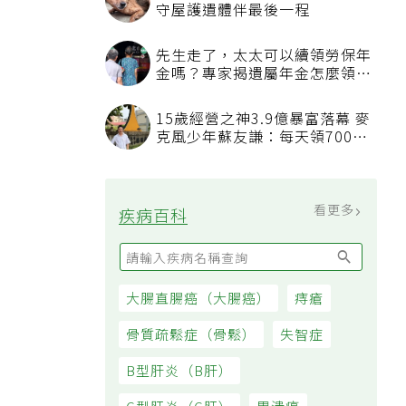
守屋護遺體伴最後一程
先生走了，太太可以續領勞保年
金嗎？專家揭遺屬年金怎麼領，
看順位還要看資格
15歲經營之神3.9億暴富落幕 麥
克風少年蘇友謙：每天領700元
過日子
看更多
疾病百科
大腸直腸癌（大腸癌）
痔瘡
骨質疏鬆症（骨鬆）
失智症
B型肝炎（B肝）