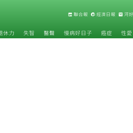
聯合報
經濟日報
河
退休力
失智
醫聲
慢病好日子
癌症
性愛