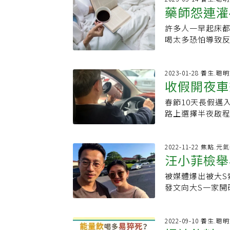
含有抗氧化劑，有助於維護身體健康
藥師怨連灌
起若生活作息以
色，屬於身體重要
果你需要迅速提
論，找尋原因，也
啡因，這是1種黃
持警覺，或者你對咖啡因
許多人一早起床
個」更提神
洲大學附屬醫院
拿納的果實及葉
適量，以避免不
喝太多恐怕導致
六腑經絡之陽氣
一般來說，咖啡因
上的睡眠。 延伸
咖啡到四杯喝咖
會建議透過按摩
約是3至4個小時
咖啡喝太多反而更
咖啡會利尿，進
用。可透過簡單
懷孕的女性體內則
&amp;nbsp;
一天喝4杯黑咖啡
2023-01-28 養生.聰
梳子按摩頭皮各
了加快人體的血液
收假開夜車
有一名身為藥師
神清氣爽、恢復
此，不建議同時攝
得喝到四杯黑咖
風池等穴位來提
啡才對？ 藥師揭
春節10天長假邁
啡，效果最
者，此外，該患
什麼？除了上述
藥師公會前理事長
路上選擇半夜啟
該名患者檢查後
介紹以下5種有效
床後，先來1杯黑
中慈濟醫院腎臟
多上班族下午都
靈敏度，身體面
血管疾病、心律
咖啡，效果最佳
脫水影響。洪永
血紅素重要的組
用咖啡、可樂、茶
夜開車避開尖峰
2022-11-22 焦點.元
稠，英國研究也
大腦運作，使得反
汪小菲檢舉
乾、乳酪、綠色蔬
卻很少成功，幾
不過只要補充水
為糖分低，而且含有
前飯後均可服用。
作只要喝咖啡都
更提神洪永祥建議
被媒體爆出被大S
遊，醫師建
荷：薄荷中的薄
3.不易入睡者應
神的機轉，跟「
升」，一個月後
發文向大S一家開
等，散發的香氣
選擇不同B群產品
當腦中「腺苷」
議，若喝咖啡無助
媽張蘭也加入戰局
昏沉沉的下午，
損的好處等。除
睡。而咖啡因化
咖啡喝多恐引心
在台灣稱作「使蒂
新，或是來一顆
堅果類均含有B群
合，就能暫時提神
患者早逝風險？
在台灣屬第四級
2022-09-10 養生.聰
堅果含有豐富的
者，應多多攝取
想睡，再喝咖啡