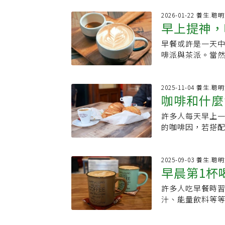
天水分是否充足。
示，經常飲用抹
來時確實可能會
2026-01-22 養生.聰
的趨勢，期待有
早上提神，
顏色來判斷。如
一杯抹茶平均含有
要增加飲水量。
提神作用。營養
早餐或許是一天
答案 1情
色比較深，因此
引起緊張和焦慮
啡派與茶派。當
能的調整：1. 
午也不會有一種
或單純喝一杯水。
臟代謝廢物，也
的獨特之處，咖
答案並不單一。 
灌咖啡更溫和有效
態，專注的時間
是為了咖啡因。
2025-11-04 養生.聰
研究發現，補水
咖啡和什麼
和，但對咖啡因
你感覺更清醒、
立良好狀態的簡單
取，孕婦或哺乳
師 Lisa An
胃道平滑肌，幫助
許多人每天早上
不到的NG
是，由於抹茶是
精力的影響也會有所
動有正面影響。對
的咖啡因，若搭
險，雖然鉛含量
升專注與活力，但
心體溫 天冷時，
かり」提醒，咖
產品的相關檢驗
能量爆發，非常
量損耗，甚至預
或影響身體吸收
茶口味」的食品
安。．茶：咖啡因
能帶來舒緩效果。
啡因」。它能刺
2025-09-03 養生.聰
分標示。
可降低壓力與焦慮。
早晨第1杯
分解鼻竇黏液並
用，因此常被運
咖啡與茶喝法？ 
心理與生理雙重效
如「綠原酸」（Ch
料（如鮮奶油、
許多人吃早餐時
茶的各自利
痛有舒緩效果。
與抗菌作用，有
接飲用，或加入少
汁、能量飲料等
處雖然喝水益處
濾式或即溶咖啡每
咖啡．想要較平和
師怎麼說。咖啡和
而言並沒有那麼神
30～90毫克不
較．果汁優點：富
啡或茶來提神，