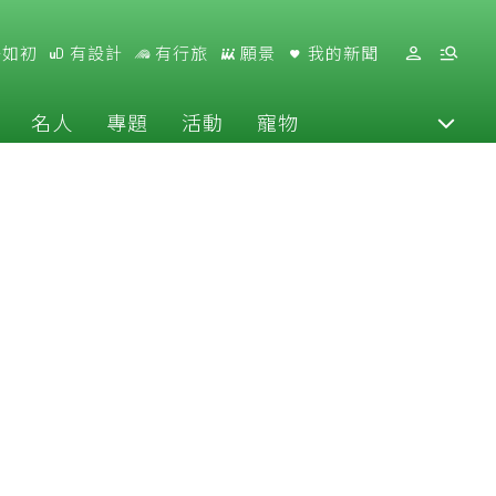
好如初
有設計
有行旅
願景
我的新聞
名人
專題
活動
寵物