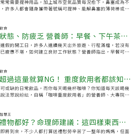
分，並維持整體身體健康。 嫚嫚營養師也建議，提升精神方式
風味純淨而酸度較低，若再額外注入氮氣使冷萃咖啡產生綿密氣
，常常需要提神用品，加上城市空氣品質每況愈下，鼻塞成為不
用不當恐使問題更惡化
則是提神界的第一把交椅，幾乎能量飲料、提神食品內都有添加
無糖咖啡、無糖綠茶、保持營養均衡、補充B群這些都是方法。
柔滑。二、減少負面影響，選對時間很重要蔡孟融營養師建議，
此，許多人都會隨身攜帶著號稱可提神、能解鼻塞的薄荷棒或薄
局張益誌藥師說明牛磺酸是一種含硫胺基酸，也是膽汁的成份之
，也先檢視自己的生活作息、生活型態為佳，以利從根本調整。
效果、又要減少負面影響，「喝對時間」很重要！咖啡因在人體
，這些產品適不適合長期使用？本期食品藥物管理署（下稱食藥
持腦部運作的重要營養素，能夠保護腦部、減少焦慮等，對於身
B群怎麼選/吃？一張圖看懂！營養師教這樣吃效果再提升！ ．台
6小時，不想被咖啡因干擾睡眠，可將喝咖啡的時間提早，例如就
立聯合醫院蔡岳霖藥師為民眾說明。緩解鼻塞常是錯覺，反而容
下降等狀況，補充牛磺酸亦能有所改善。不過在補充牛磺酸的同
合喝酒」！酒癮戒不掉可能是維他命B群不足？ 以上新聞文
點，可拉長到睡前7小時就不喝咖啡，意即下午3點後就不再喝。
師指出：市面上常見的薄荷棒、薄荷鼻吸劑屬於乙類成藥，取得
明飲食
用咖啡因，以免對心臟造成負擔。◎維生素B群：說到提神絕對
今健康》所有，網站、媒體、論壇引用請註明出處。
狀態、防疲乏 營養師：早餐、下午茶這
後20-30分鐘才發揮作用，食藥署提醒，若有午休習慣，可先喝
人為了提神或緩解鼻塞不適，都會使用此類藥品。它主要的提神
群，維生素B群能夠幫助體內代謝、協助心臟和腦部運作，同時
片刻，醒來剛好可發揮提振精神的效果。此外，在正常睡眠狀況
enthol），可直接作用於神經受器，產生清涼感，給人一種緩
維持體內神經傳導物質生成的效果，甚至有些人為了短時間強效
天連假的開工日，許多人連續幾天出外旅遊、行程滿檔，若沒有
內皮質醇濃度最高，此時咖啡的提神效果不明顯，建議在起床後
食藥署也提醒民眾，這類產品同時會對鼻黏膜產生刺激，導致鼻
的B群，大樹藥局張益誌藥師解釋超量攝取B群可能會有效果，
早已疲憊不堪，如何建立良好工作狀態？營養師指出，早餐可攝
後2-3小時飲用最佳。三、注意咖啡因標示 享受美味無負擔咖啡不
低鼻子呼吸的氣流量，長期使用可能使鼻塞問題更惡化。 使用
取B群會對身體產生負面影響，像是傷害肝臟、神經損傷等，因
白質以醒腦、提供身體能量，吃綠色蔬菜可攝取維生素Ｂ提神；
口一口慢慢飲用，還能感受到豐富的口感層次！然而，咖啡也有
點需特別注意：(1)使用前應詳讀外盒或藥品仿單（說明書）標
要超過法定標準。而除了三大提神營養素以外，補充適量的鐵質
，開工日下午茶可以吃優格，搭配芭樂、小番茄、柑橘、木瓜等
影響！蔡孟融營養師表示，咖啡因可提振精神，但也容易刺激神
使用含薄荷醇成分的藥品，因幼兒的器官尚未發育成熟，對於藥
氣的運輸，減少缺氧帶來的疲勞，以及適當補充碳水化合物，給
水果，有抗發炎之用，但注意不要喝咖啡或含糖飲料，以免影響
明飲食
加腎上腺皮質醇等賀爾蒙分泌，過量還可能導致心悸、焦慮、失
都與成人不同。若想給予兒童該類藥品，應詳讀外盒或藥品仿單
超過這量就算NG！ 重度飲用者都該知道
量，也能夠有助於提神。不過在熬夜過後身體的修復非常重要，
效果，力抗連假後的疲憊與壓力感。●早餐吃優質澱粉醒腦、蛋
因也會刺激胃酸分泌，使胃食道逆流或胃潰瘍的症狀更加嚴重；
意事項、使用年齡等，以及用藥後若有不適症狀之處置方式等，
還是有所損傷，大樹藥局張益誌藥師提醒，熬夜過後補充足量的
日之計在於「晨」，連假過後，開工日的早餐應攝取優質澱粉及
至可能導致鈣質流失，影響骨骼健康。每天最多能攝取多少的咖
。(2)塗抹應適量，次數勿頻繁由於薄荷醇類的鼻吸劑具有刺激
不可或缺的日常飲品，而你每天喝幾杯咖啡？你知道每天該喝幾
質蛋白質以及胺基酸等，可以幫助身體修復，更快恢復元氣，而
院預防醫學事業部營養師劉怡里說明，早上攝取優質澱粉可以幫
營養師説，每日咖啡因攝取量限制依照族群年齡而不同。◎成
使鼻黏膜處於刺激充血狀態，因此不可頻繁地放於鼻腔內，以免
此說法眾說紛紜，自稱「咖啡重度飲用者」的營養師、大專院校
量累積疲勞，許多人會藉著元旦休假長時間補眠，可能會導致作
以吃地瓜、全麥麵包、薏仁、燕麥等，且因富含高纖，能幫助腸
克◎孕婦：不超過200毫克◎12至18歲青少年：應在100毫克以
傷。若使用於皮膚上，薄薄一層即可，避免過量使用而造成接觸
食藥署《藥物食品安全週報》中強調，只要每日咖啡因總攝取量
睡太久並起床活動一段時間，若睡意仍很重，可再補眠30分鐘
道健康；蛋白質是人體能量來源，可吃水煮蛋、蒸蛋、鮪魚、牛
童：需避免攝取咖啡因，以免影響成長。紅黃綠標示看仔細，飲
乾、癢與刺痛，也不可塗抹於眼周等敏感部位。使用後若出現不
，也就是每天最多喝1～3杯的咖啡量，再依自己體質及感受適量
正常睡眠時間再好好的休息，以免日夜顛倒，影響休假後的日常
工日防疲勞 多多攝取綠色蔬菜、富含維生素Ｂ群的水果劉怡里
根據衛生福利部「連鎖飲料便利商店及速食業之現場調製飲料標
並儘速就醫。(3)注意是否為合格藥品隨著網路販售鼻吸劑的情
心了！咖啡因分級標示作為衡量指標 依據自己體質找出適合飲
生活智慧王
健談專家諮詢：大樹藥局 張益誌藥師本文經《健談》授權刊
能維護神經、內分泌系統，也有助消除疲勞、改善失眠等，可吃
調製的咖啡需有咖啡因含量之標示，並以顏色區別每一杯咖啡因
禮物都好？命理師建議：這四樣東西別
買時應注意是否有合格的成藥字號。食藥署叮嚀：薄荷棒、薄荷
對咖啡又愛又怕，原因大多來自於錯誤的認知，林世航特地戳破
此
瓜葉、青江菜、綠花椰菜，或是水果，如芭樂、小番茄、柑橘、
有201毫克以上◎黃色：含101-200毫克◎綠色：低於100毫
成分能讓人提神，但若要解決鼻塞問題，仍應找出原因並予以治
並彙整出客觀的建議：迷思一：喝咖啡能提神？林世航指出，咖
●下午茶吃水果配優格 補充維生素Ｃ抗連假熬夜發炎反應連假
節即將到來，不少人都打算送禮慰勞辛苦了一整年的媽媽，但面
每天喝3杯「綠色」標示的咖啡，尚不需要擔心咖啡因過量；若
賴此類藥品，因而延誤治療。原文引用自：藥物食品安全週報