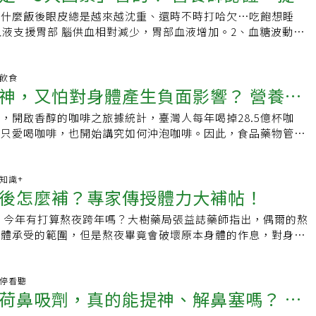
竹分院、翰醫堂中醫診所、食藥好文網、衛生福利部桃園醫院延
有120毫克的咖啡因，約近成人上限的一半，一日喝一罐以上就
啡裡的「添加物」，例如拿鐵咖啡是濃縮咖啡加牛奶。以摩卡咖
飲食雷區，務必注意避免：一、勿搭配酒和添加酒精的飲料及食
略的咖啡因飲品。而巧克力、咖啡相關製品及止痛藥等也含有咖
為什麼飯後眼皮總是越來越沈重、還時不時打哈欠⋯吃飽想睡
始老很快？醫曝3年紀是斷崖式衰老關鍵，6方法延緩老化．長
喝水也有用
飲料是大罐的、或平時還有飲用其他如咖啡、茶等帶有咖啡因的
加的牛奶和巧克力就大大增加了熱量，若是連續喝 30 天，熱量
用含咖啡因的飲料及食品三、服藥期間避免飲用葡萄柚汁四、減
藥署標示範圍內。李宜軒表示，咖啡因與部份藥物會產生交互作
血液支援胃部 腦供血相對減少，胃部血液增加。2、血糖波動上
萬步？ 歐洲研究：走「這個步數」可降低死亡風險．當70歲時
超標。 添加糖過量：提神飲料添加糖如汽水一般的滋味，且通
cal，換算成體重，大約會增加 2.4 公斤的重量。余朱青強調，儘管
失眠找原因 最天然的安眠藥是運動台大醫院藥劑部藥師張立人
因會抑制身體吸收口服甲狀腺素，易有藥物濃度不足風險；含麻
精打采、思緒不集中。3、副交感神經興奮 相對的，亢奮的交
？6種生活態度讓你更健康長壽、自在圓滿責任編輯：陳學梅
人一罐接一罐喝。關於添加糖，世界衛生組織建議，未成年人一
謝力，但若挑選熱量過高的咖啡，提升的代謝力也遠遠落後變胖
撰文指出，造成失眠的原因百百種，簡單分成六加一類：包括壓
咖啡因同時服用會過度刺激中樞神經造成亢奮；鎮定安眠類藥物
入休息狀態。4、胰島素上升、食慾素下降胰島素上升、食慾素
，不過350毫升的提神飲料就普遍就有40克左右，容易一罐就超
營養師也為民眾整理出各式常喝咖啡的熱量（1杯的單位皆為
神的飲食、睡前激烈運動、過餓或過飽等行為、太吵或太亮等環
抵制。她建議服藥前停看聽，先諮詢醫師或藥師，才能享受咖啡
睡意。5、蛋白質分解產生氮抑制大腦的清醒度。6招提神飲食
明飲食
其他飲食中的添加糖。糖類攝取過多除了容易肥胖、成癮之外，
卡咖啡：1杯／605kcal▸焦糖瑪奇朵：1杯／361kcal▸拿鐵咖啡：
藥物、及找不到原因的原發性失眠。一失眠就只知道吃安眠藥不
神，又怕對身體產生負面影響？ 營養
。
麼，吃飽後要怎麼樣幫助提神？營養師高敏敏分享，可藉由多喝
。 鈉過量：鈉也常在提神飲料中出現，現代人飲食普遍口味偏
▸卡布奇諾：1杯／200kcal▸美式咖啡：1杯／23kcal需要經常喝咖
理失眠應找到真正的病因，解決後才不會劑量越吃越重。建議失
吃口香糖，利用咀嚼助清醒、堅果一小把，透過咀嚼刺激活絡腦
量的情況，容易形成高血壓、影響血管健康。再加上前述提到的
建議可以選美式余朱青建議需要經常喝咖啡的話，可以選擇美
，開啟香醇的咖啡之旅據統計，臺灣人每年喝掉28.5億杯咖
4個訣竅，享受美味無負擔
動或出門走走，保持身心健康才是最天然無副作用的安眠藥。
氧化的好油脂，其他像是用餐搭配新鮮水果，補充維生素、吃飯
易加重身體負擔。 身體狀況：成分方面雖有數值建議上限，但
啡為濃縮咖啡加水稀釋而成的，熱量非常低，在提神之餘，也不
不只愛喝咖啡，也開始講究如何沖泡咖啡。因此，食品藥物管理
眠吃不吃安眠藥？ 記住2原則．失眠吞安眠藥 當心四大飲食雷
血糖波動大；另外，雖然咖啡因確實能幫助提神，但也不能過量
況、對咖啡因的耐受度不盡相同，像是需以提神飲料提神的族
帶來多餘的負擔。余朱青也提醒，咖啡雖然可以提神、幫助代
）邀請蔡孟融營養師與大家分享咖啡與咖啡因的各種小知識，教
藥可能引發夢遊 衛福部：評估是否強化警示
惡性循環。延伸閱讀： ·喝錯咖啡小心爆肥！ 營養師揭「5種
需熬夜趕報告、打電動等作習不良、日夜顛倒的族群，身體狀況
心血管疾病、心律不整、腸胃病、長期失眠的患者、孕婦、孩
啡時光，又不造成身體負擔！咖啡沖泡方式非常多元，常見有手
連續喝一個月會胖2.4kg ·趴睡睡醒手麻藏「疾病警訊」！ 醫
身的可能性恐怕更高。上述這些成分因素、人為因素等都是需要
不要飲用含有咖啡因的飲品。★感謝余朱青營養師同意引用，原
冰滴及冷萃等方法。手沖展現風味層次，義式濃縮凸顯特性；冷
康知識+
：恐害無力開門、開瓶蓋&amp;nbsp;
後怎麼補？專家傳授體力大補帖！
《NOW健康》授權刊登，原文刊載於此★關心健康生活大小
啡冷得更美味。◎手沖咖啡：手沖咖啡是把咖啡粉放入有濾紙
是可以健康安心的喝，關鍵就在保持良好習慣。首先自然不可過
OW健康】
杯中，將熱水注入咖啡粉中，萃取出咖啡液。手沖能展現咖啡的
束，今年有打算熬夜跨年嗎？大樹藥局張益誌藥師指出，偶爾的熬
的攝取上限，建議真的感覺自己需要提神再喝就好。若已有每天
。◎義式濃縮咖啡：義式濃縮咖啡是用義式咖啡機以高溫、高壓
身體承受的範圍，但是熬夜畢竟會破壞原本身體的作息，對身體
麼至少提醒自己一天別超過一罐，以免咖啡因、添加糖攝取過
液，沖出的咖啡液濃厚且油脂呈乳化狀，可凸顯出咖啡本身的風
不論事前提神的營養素補充，或者事後身體修復需要的營養素都
後，也建議避免再喝咖啡、茶等同樣帶有咖啡因的飲品。並且，
作手法也會巧妙影響咖啡風味，廣受許多咖啡迷的喜愛。◎冰滴
可以吃什麼提神？◎咖啡因：說到提神許多人第一個想到是咖
一樣需避免配藥吃，以免加速代謝使得藥效不利，或出現藥物交
是以冷水或冰塊融化後的水滴，緩緩滴入咖啡粉萃取出咖啡液，
啡因是提神的成份之一，咖啡因能夠刺激中樞神經系統，增加腎
用藥停看聽
特別注意避免與酒精類飲品或在太相近的時間一同飲用，以免對
細膩，許多店家還會再將冰滴咖啡冷藏數天熟成，讓香氣更加有
荷鼻吸劑，真的能提神、解鼻塞嗎？ 藥
人呈現一種興奮的狀態，藉此達到提神的效果，不過若有飲用咖
刺激，可能會引起心悸等不適症狀。平時也建議多喝水，以利帶
啡：冷萃咖啡的沖泡方式與冷泡茶相似，是將咖啡粉長時間浸泡
間攝取大量咖啡因可能會出現慢性疲勞，提神的效果會越來越