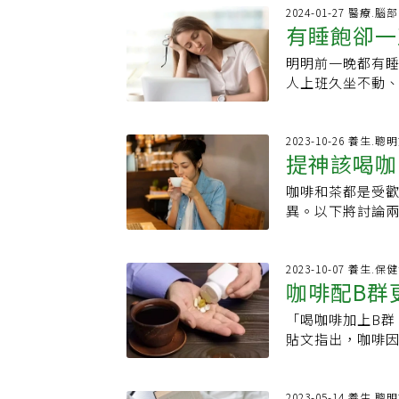
的是肝臟與腎臟
助提神，但喝太
100% 純果汁
經系統的活動，
2024-01-27 醫療.
水」，而不是特
焦慮、失眠、噁
有睡飽卻一
或茶可能更佳。
過量的咖啡因也
說法2：早上喝水
取量建議上限約為
化成分。健康風
而異，影響程度
謝，但增加幅度
的長者、孕婦，
明明前一晚都有
類食物助提
點：含咖啡因，
用方式有所差異
非燃脂開關。誇大
宜和咖啡同時吃
人上班久坐不動
與人工添加物，
也更容易造成心悸
顯示單靠喝水能
取，會讓身體短時
能是疾病警訊！以
咖啡、茶）通常更好。 選擇咖啡或茶 取決於你的健康目標與
酸」，能幫助穩
咖啡可以取代喝
是：咖啡＋巧克
種穴道與5類食物
神→咖啡．喜歡平
量，對咖啡因沒
嗎？雖然咖啡與
力」，咖啡因含量
於粉專「營養初 N
2023-10-26 養生.聰
免過多添加糖與高
平緩、更鎮靜的
流失。若只靠咖
提神該喝咖
巧克力可高達10
起精神的話，可
符合你需求與生活
或咖啡飲品的製
其實早上喝水並
短時間就可能超標
有，再慢慢來調
睡？醫揭原因 一
奶油奶精的添加
咖啡和茶都是受
快去得也快
配全天飲水量，
克，一瓶250毫
合症(chronic 
「真正元凶」 超
奶、少量蜂蜜或
異。以下將討論兩
天都維持良好的水分
頭暈或焦躁感。根
骨。．餐間吃太
汁是不錯的飲品
為原料製成，含
《EatingWel
低，但若短時間
吃越多以外，也
健康，建議飲用1
啡因能夠刺激大腦
此安全值。想喝
是卻是最常見的
量飲料，然而這
有較強的提神效
2023-10-07 養生.
「低咖啡因」或
控制，都不吃東
咖啡配B群
因，這些成分被
床或需要長時間保
因含量約為一般咖
謝率。．過度依
和茶等天然來源
咖啡因濃度通常
來避免集中攝取，
用，有研究發現
「喝咖啡加上B群
你更累
2、除了咖啡因外
3小時。聰明喝咖
取不足蛋白質可
貼文指出，咖啡因
性，但不會引起心
掌握適量原則、
學生族群也可以
的消耗，所以「B
咖啡在提神方面
營養師提醒：「
也會提高身體疲
讓人越感疲憊。咖
溫和，有助於長
食與充足休息，
改善的部分，這
照的趙順榮表示，
2023-05-14 養生.聰