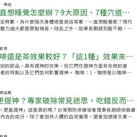
。多喝水確實有助腎臟排出代謝廢物，但關鍵在於「足量補
多也可能導致身體不適。攝取過量的咖啡因會造成心悸、頭暈、
、無添加糖版本，但仍需留意天然糖分含量。若想控制糖分，咖啡
讓人感覺更清醒、警覺，注意力也更集中。但要注意的是，攝取
腦部．神經
定時間喝水。所謂靠熱水出汗排毒，並沒有充分證據支持。誇大
心或腹瀉等症狀。以世界各國標準來看，健康成人每日咖啡因攝
直想睡覺怎麼辦？9大原因、7種穴道、5
．汽水缺點：含糖或人工甜味劑、色素與咖啡因，幾乎沒有抗氧
會帶來負面影響，例如：焦慮和緊張，咖啡因的代謝方式也因人
能快速減肥事實：有研究顯示喝水會帶來些微產熱效應，增加代
400毫克，相當於一般咖啡3杯左右。不過，若是代謝功能下降
險：與糖尿病、肥胖與部分癌症風險上升相關。．能量飲料特
也會不同。營養師就表示，咖啡和茶都能提神醒腦，但它們的作
很小，不足以成為減重關鍵。喝水可能幫助建立健康習慣，但並
或曾出現心悸、睡眠障礙者，建議應再減少攝取量。這些食物不
睡足時數，為什麼隔天身體總是很容易累、一直想睡覺呢？現代
神醒腦，一次看懂
但含量差異大，且常有大量添加糖。醫師建議：由於成分多為糖
。咖啡含有更多咖啡因，活化大腦與神經系統的效率更快，然而
說法3：喝水能增加飽足感、抑制食慾事實：目前沒有足夠證據
！營養師提醒，部分含有「高咖啡因」的食物若與咖啡同時攝
、壓力過大都是罪魁禍首。除此之外，如果長期感到睡不飽，可
加上咖啡因劑量高，並非健康選擇。即使無糖款，天然來源（如
和焦慮等副作用。茶的咖啡因含量較低，並且含有「L-茶氨
顯著減少熱量攝取。減重仍取決於整體飲食與生活型態。喝茶或
間內吸收過多咖啡因，增加不適風險。其中最常見的NG組合就
下為您介紹一直想睡覺的9種原因，以及能夠幫助提振精神的7
喜好 ．喜歡快速提
定情緒，減輕咖啡因帶來的焦慮緊張。所以你需要快速補充能
水嗎？但有些人就是習慣喝咖啡，早起喝咖啡與茶取代水，可以
力雖然兩者味道搭配絕佳，但黑巧克力、尤其是「高可可巧克
，讓我們一起戰勝嗜睡感吧！一直想睡覺9大原因杯蓋營養師曾
緩提神或不愛咖啡味→茶 無論選哪種，都要留意製作方式，避
有不良反應，那麼咖啡是你早晨的理想飲品。但是如果你想要更
茶也算液體攝取的一部分，但咖啡因可能可能會導致頻尿和體液
並不低。一般巧克力每100公克約含30毫克咖啡因，而高可可
utrue - 營養師杯蓋」發文指出，如果平常一直覺得很累，提不
明飲食
熱量配料。Manaker 說：「每種飲品都有優點，重點是選擇最
提神效果，綠茶或紅茶等茶飲可能更適合。用健康的方式沖泡茶
啡補水，容易忽略真正的水分需求。因此白開水仍是必要喝的。
啡還是茶效果較好？「這1種」效果來得
0毫克以上。若再加上一杯200毫升咖啡（約120毫克咖啡因），
以先試著了解自己，是不是有中以下這九點原因其中一項，若
方式的那一款。」 【延伸閱讀】 ·喝咖啡有人失眠、有人卻照
作方法也會影響健康，喝茶或咖啡時，應盡量減少糖、糖漿或是
非真的有巨大的神奇效果，真正的好處應在於幫助你提早開始分
。咖啡＋能量飲能量飲的咖啡因含量每100毫升約40～100毫
整：．久坐少運動現代人坐式生活，很有可能會出現慢性疲勞綜
半的人都不適合多喝 ·每天早上1杯黑咖啡卻愈喝愈胖？醫揪
，避免攝取過高的熱量。建議喝純茶或者黑咖啡，可以加一點牛
歡迎的飲品，具有提神的效果，但它們在提神方面有些微的差
從清晨的第一杯溫水開始，之後每個時間點也陸續補水，讓一整
升可能高達160毫克。若與咖啡同時飲用，容易讓心跳加快、出現
fatigue syndrome) ，反而會越來越累，記得要站起來活動一下筋
多人中招
檸檬調味。其他飲品適合早上喝嗎？如果想避開咖啡因，那麼果
者的特點以及它們如何影響提神。 咖啡：1、咖啡是以咖啡豆
平衡。【資料來源】．《verywellhealth》 ．
據食品安全委員會資料，成人一次性攝取200毫克以內風險較
多甜食甜食對血糖影響太大，容易造成反應性低血糖，除了會越
選擇，純果汁富含維生素和礦物質，有助於維持免疫功能和整體
有較高濃度的咖啡因，這是一種天然的中樞神經系統興奮劑。咖
l》 ．聯合報系新聞資料庫
內攝入咖啡與巧克力、能量飲等多種含咖啡因食品，就可能超過
可能會因血糖波動造成疲勞。．睡眠不足這聽起來很像廢話，但
00%不添加糖和香料的純果汁。而有些人可能早上會喝汽水和能
，提高警覺性和集中注意力，使人感到更清醒。2、咖啡通常具
咖啡也不怕過量，這樣做更安心若不想完全戒掉咖啡，可以選擇
原因，一定要盡量睡滿七小時。．熱量攝取不足很多人為了體重
兩種飲品通常會添加大量的糖、人工甜味劑、人工色素和咖啡
果，特別對於需要在短時間內提高警覺性的人來說，例如早上起
保健食品瘋
「稀釋型」產品。日本國民生活中心調查顯示，這類商品的咖啡
西，導致熱量攝取不足，造成身體疲勞，建議至少要吃到基礎代
更提神？專家破除常見迷思，吃錯反而讓
認為與糖尿病、肥胖和癌症等慢性疾病有關，最好還是選擇咖啡
持警覺的情況。 茶：1、茶，特別是綠茶，也含有咖啡因，但
啡的7成，對敏感體質者較友善。同時，也可透過調整飲用時間
賴能量飲或咖啡這些提神飲品雖然有效，但卻都是短時間的效
的飲料更有益健康。
比咖啡低。茶的提神效果通常較溫和，不會引起強烈的興奮感。
例如早上喝咖啡、下午再享用甜點或巧克力，中間間隔至少2～
，短時間內提高警覺性，但在隔日會產生嗜睡症狀。．蛋白質攝
，更能提神」這是真的嗎？台灣預防保健協會理事長趙順榮臉書
，茶中還含有茶氨酸，這是一種氨基酸，能夠增強注意力和警覺
啡，才能喝出健康！咖啡本身含有多種對身體有益的成分，只要
提高代謝率，有研究發現提高蛋白質攝取，除了運動員外，對於
內含的成分，除了會加快人體的血液循環，還會加速維生素B群
跳加速或焦慮感。 咖啡提神效果強烈 茶長時間且溫和 因此，
避免與高咖啡因食品同時食用，就能安心享受香氣與提神效果。
延緩疲勞。．水分攝取不足水分若不夠，即使是輕微脫水症狀，
群＋咖啡」組合方式不僅無法達到讓提神效果加倍的目的，更會
通常更強烈，能夠在短時間內提高警覺性，而茶的提神效果較為
關鍵不是戒掉咖啡，而是懂得怎麼喝。」適量飲用、搭配均衡飲
勞程度，並且注意力集中力下降。．生活壓力生活壓力是比較難
啡+維生素B不會讓人精神百倍！ 反而會出現反效果具有藥師證
時間保持警覺，並減少咖啡因可能引起的不適症狀。此外，茶還
讓咖啡成為日常生活中提神又健康的一杯。
牽扯的因素非常廣泛，大家可以參以下方法試著調整。．疾病引
維生素B群在人體中扮演著協助酵素代謝營養素的「輔酶」角
明飲食