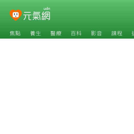
焦點
養生
醫療
百科
影音
課程