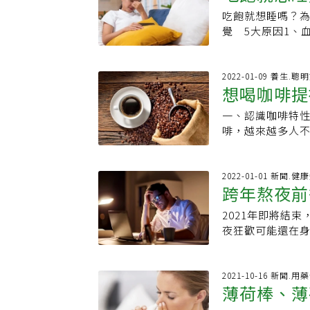
院、臺大醫院新
神飲料來看，就約
的，都是加入咖
健康。以下四大
可樂都是常被忽
吃飽就想睡嗎？
伸閱讀：．幾歲開
妙招」：多
近超標。若提神
啡作為例，裏面添
品二、勿過量飲
啡因，卻不在食
覺 5大原因1、
壽最佳步數不是1
飲品自然更加容易
就高達18150k
少攝取高脂肪食物
用，例如：咖啡
升易感到昏沈、無
想過什麼樣的生活
常小罐，容易讓
咖啡可以提升代
曾在《聯合報》
黃鹼的感冒藥與
感神經變遲緩，進
日上限約為25克
的速度啊！同時，
力、含咖啡因提
則與咖啡因相互
降低，導致產生
2022-01-09 養生.聰
標，這還沒算上
500 ml）：▸摩
境、含咖啡因的
想喝咖啡提
因，讓健康無礙
幫助維持精神那
也不利心血管健康
1杯／256kcal
是治本之法，處
水幫助代謝，或
重，也有攝取過
啡的民眾 營養師
一、認識咖啡特性
師：掌握
眠者，假日多運
部，同時補充抗
咖啡因影響，更容
式，因為美式咖
啡，越來越多人
【資料來源】．失
時加大麥，避免
每個人的身體狀
用擔心會替身體
署（下稱食藥署
區．3種成分安眠
攝取，否則會造成
群，往往也是常
謝，但若是有：
大家如何享受咖
咖啡熱量排行」：
欠佳狀態下，傷
童，最好減少或
沖、義式濃縮、
2022-01-01 新聞.健
眼中「殺手級動作」
留意之處。 防提神飲料、能量飲傷身，營養師教４觀念健康喝！ 嫚嫚營養師表
跨年熬夜前
文請點我★本文經
萃、冰滴，讓咖
示，提神飲料也
事，點此進入【N
（或濾網）的濾
2021年即將結
量，需留意自己
多重層次與香氣
夜狂歡可能還在
飲用的習慣，那
快速萃取出咖啡
造成影響，因此
量。喝提神飲料
味特性。不同操
不可少！熬夜前
喝的時候和咖啡
咖啡：冰滴咖啡
啡，其內含有咖
2021-10-16 新聞.
互作用。也需要
冰滴咖啡的風味
薄荷棒、薄
上腺素分泌，使
心臟帶來過度的
層次。◎冷萃咖
啡習慣者，長時