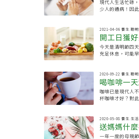
謝提神飲料各類成
冷水中，喝起來
現代人生活忙碌
師警告：使
差。◎牛磺酸：
其實很多，像是喝
泡，口感會更加
少人的通病！因
牛磺酸，大樹藥
若時常感到疲憊
想要咖啡的提神
荷鼻吸劑，究竟
一，同時也是維
《延伸閱讀》 ．
內的半衰期約4-
署）邀請臺北市
體疲倦、記憶力
灣人「地表最不適
寢時間是晚上10
易延誤就醫蔡藥
2021-04-06 養生.聰
時，不建議大量服
字、圖片皆屬《
開工日獲好
由於咖啡因在喝完
非常容易，許多
不能少了維生素B
完咖啡立刻小睡
成分是薄荷醇（m
具有保護神經、
今天是清明節四
樣吃
下，剛起床時體
解鼻塞的錯覺。
提神，會攝取超量
充足休息，可能
2-3小時或午餐
黏膜充血，進而降
但短時間太大量攝
取優質澱粉與蛋
僅香氣逼人，一
此類藥品，以下三
此建議攝取量不
連假時常熬夜者
可能帶來負面的
示2歲以下兒童勿
幫助體內維持氧
富含維生素Ｃ的
2020-09-22 養生.聰
經中樞亢奮、增
品的吸收、代謝
喝咖啡一天
身體及時補充能
營養素的的吸收
眠等狀況。咖啡
標示的用法、注
畢竟熬夜對身體
白質提供能量一
若攝取過多，甚
切勿擅自過量使用
咖啡已是現代人
的攝取觀念
維生素B、C、優
蛋白質，台安醫
啡因呢？蔡孟融
性，長期使用會
杯咖啡才好？對
在熬夜後身體大
助大腦清醒，可
人：不超過300毫
過度刺激造成損
講師林世航曾在
息紊亂，建議不要
道蠕動，保持腸
內◎12歲以下孩
性皮膚炎，導致
不超過300毫克
至一小時，待到
奶、豆漿等。●開
用咖啡無負擔：
適，亦應立即停用
調整，就不用擔
2020-05-08 養生.
生活。圖文創作：
表示，維生素B群
示規定」，現場
送媽媽什麼
況越來越多，購
用的杯數很多人
登，原文刊載於
綠色蔬菜，如地
的含量。◎紅色：含
鼻吸劑內的薄荷
三大咖啡迷思，
木瓜、奇異果等。
一年一度的母親
送！
克的咖啡因成人若
療，切勿長期依