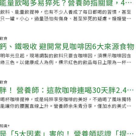
能量飲喝多易猝死？營養師指關鍵，4觀
迷思責任編輯：陳學梅
日在微博連續不斷發文開砲，砲轟對象幾乎遍及大S一家，連大
失後也不會出現疲勞、情緒起伏大的情況。而且堅果富含的礦物
更長壽．吃保健品不能喝咖啡？ 對「常見4種保健品」影響超意
擋在外，於是產生越喝越累的反效果，「不如小睡一下，讓腺苷
都不被過，而最多的莫過是小S了。「汪小菲接連留言「我就想
是能量代謝的關鍵。想睡覺可以喝什麼？翰醫堂中醫診所過去曾
會提神？深焙咖啡因含量較多？破解8個咖啡迷思★本文經
啡，才是最佳時機」。他也提醒，據醫學文獻的研究指出，民眾
神飲料、能量飲提神，也有不少人養成了每日都喝的習慣，甚至
來的，她老公買的上海房子哪兒來的？…」、「思諾思是什麼東
提神茶飲，無論是上班疲倦想睡、開長途車防打瞌睡都相當適合
權刊登，原文刊載於此★關心健康生活大小事，點此進入
時後，仍有一半咖啡因在體內；懷孕婦女代謝速度慢，甚至可長
不只一罐。小心，過量恐怕有傷身、甚至猝死的疑慮。嫚嫚營養
加直播，要不然就是起不來，根本動不了…」思諾思在台灣稱作
法如下：．茶飲配方：薑黃10克、甘草2片、紅棗3顆（需剪
任編輯：陳學梅
一心建議，靠喝咖啡來提神的朋友，要注意攝取時間與分量，適
單單只有咖啡因，提醒若真要喝也得要有４個觀念，健康的喝避
tilnox），是成人失眠症之短期治療藥物，屬於醫師處方藥品，
將紅棗剪碎置入保溫杯、加入薑黃、甘草，接著以700c.c.的沸
消除疲勞的最佳方法。
料、能量飲常見成分，主要提神關鍵原來是咖啡因？ 嫚嫚營養師
藥品。主要成份為ZOLPIDEM TARTRATE。精神科醫師指
，去渣即可飲用。．配方功效：有助提升專注力，精神不濟者使
見成分如各類添加糖、咖啡因、維生素B群、牛磺酸、瓜拿納、
明飲食
藥物作用快、半衰期短，能夠迅速誘導入眠，睡醒後精神輕鬆，
精神不振，第一時間想到的是喝能量飲料，來快速提振精神。不
鈣、鐵吸收 避開常見咖啡因6大來源食物
的提神成分廣泛來看為咖啡因，其為中樞神經刺激物，透過刺激
快太多，以致於出現不少相關的問題，濫用事件頻傳。》藥物百
醒，市售能量飲多會添加糖來增加適口性，糖會在身體裡轉化成
果，瓜拿納也一種是帶有咖啡因成分的萃取物。維生素B群則為
食品及藥物管理局（FDA）2019年就曾發布警告，指出有幾款
布明年元旦起，現場調製的飲料只要含咖啡因，須標示咖啡因含
也會平衡能量飲中維生素B群的苦澀味。一般市售能量飲一瓶的
衡的情況下，可輔助醣類、蛋白質、脂質等代謝並轉換成能量。
引發罕見但嚴重的副作用，已知引發夢遊、不清醒時駕駛、不清
、綠三色。以健康成人為例，標示紅色的飲品每日上限為一杯、
8g之間，建議一天攝取不超過一瓶（約200～350毫升），可避
升能量，在不少海鮮類、肉類廣泛存在，一般而言不易缺乏，不
，釀成輕重傷與死亡等諸多意外，這其中羅列的成分包括
杯、綠色上限為三杯。台中慈濟醫院提醒，咖啡因會減少鈣與鐵
。雖然能量飲能在短期間讓人保持專注，但無法解決長期的身體
消耗體能的活動下就會流失的較快。而各類添加糖，也是種可快
unesta）、zaleplon（Sonata）與 zolpidem（Ambien、
的青少年及孩童應少量甚至避免攝取。咖啡因是一種能刺激中樞
很累？什麼情況該去就醫？不過若日常作息或者飲食上都正常，
用的能量來源。人參也有助補氣、補充體力、能量等，不過一般
dluar、Intermezzo與Zolpimist）。「使蒂諾斯」就含有
醫學臨床較常用於複方配藥治療頭痛；而過量使用會引發心悸、
明飲食
是感到精神不濟，對此，衛生福利部桃園醫院徐尉芳中醫師表
易猝死？營養師指關鍵：真的
胖！ 營養師：這款咖啡連喝30天胖2.4公
因此台灣的「使蒂諾斯」藥物說明書即詳載：使用 Stilnox 後可能
眠、頻尿等症狀。台中慈濟醫院家醫科醫師李宜軒表示，長期大
疲勞症候群引起，建議至醫院就醫，可藉由中藥與針灸等方式來
從上述來看，除了各類添加糖以外，普遍而言都是有利於人體的
行為 (如夢遊、夢駕、或在未完全清醒的情況下從事其他活
成癮風險，不宜突然停用，以避免戒斷症狀。適量攝取，對身體
有下列至少三項症狀，而且不明原因的疲倦無法因休息改善長達
也口耳相傳提神飲料別喝太多、喝多容易傷身，國內外也有許多
間喝杯咖啡提神，或是純粹享受咖啡的美好，不過喝了風味獨特
可能會導致嚴重傷害，包括死亡。如果病人曾使用 Stilnox 後
有相關疑慮建議就醫諮詢。國健署建議，成人每天咖啡因攝取量
可能是慢性疲勞症候群：．記憶力或注意力下降．喉嚨痛．頸部
新聞。對此嫚嫚營養師表示，確實飲用過量是有造成身體負擔的
可能讓你的腰圍直線上升。營養師余朱青分享，僅加水的美式咖
，請儘速回診並停止使用 Stilnox。服用安眠藥 當心四大飲
克、孕婦不超過200毫克。台中慈濟醫院營養師顏慧菁補充，咖啡
痛．肌肉疼痛．多發性關節疼痛．新發作的頭痛．睡眠後無法改
鍵也是在咖啡因。 咖啡因過量：咖啡因短時間內大量攝取，除
al，然如果你愛喝風味特別的咖啡，例如加了牛奶的拿鐵咖啡，熱
十人就有一個受慢性失眠所苦，許多人會服用安眠藥讓自己好好
的吸收，建議尚在發育中的青少年及孩童應少量甚至避免攝取，
達24小時．直立不耐參考資料: Energy Drinks :
，也容易利尿、失眠、抽搐、血壓提升，嚴重則可能造成心悸、
咖啡界的「熱量王」並非加了香草、焦糖的「焦糖瑪奇朵」，熱
安眠藥的使用還是要經過專科醫師處方開立，才不致成癮濫用。
不少人為了考試或工作，購買市售能量飲料提神，卻忽略能量飲
fects and Impact on Well-being and Quality of Life—A
，甚至導致休克、死亡。衛福部建議咖啡因一日攝取上限，成人
；而是加入可可粉的摩卡咖啡，熱量高達605Kcal！加巧克力的摩卡
康知識+
注意飲食上的限制，藥害救濟基金會提醒民眾，如果因為吃了安
份就是「咖啡因」。李宜軒提醒，每日的咖啡因攝取量，不能只
Review資料來源：營養初 Nutrue - 營養師杯蓋、亞洲大學附屬醫
是「5大因素」害的！ 營養師認證「提神
毫克，青少年則更少，孩童不建議攝取，但以常見約350毫升的提
朵的2倍！營養師余朱青表示，咖啡粉本身熱量低，讓熱量暴增
顆抑或用藥期間在睡前喝點小酒助眠，不但無助於睡眠，還有害
紅黃綠燈，還要注意包裝飲品上的咖啡因含量標示，如能量飲、