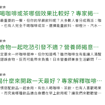
晨起喝水的實際好處經過一夜睡眠7～9小時未進水，多數人醒
茶的人，壓力下的認知能力、反應速度和情緒感知能力都有增強
有點缺水。身體是否缺水、需要多少水分，通常可初步從尿液的
明飲食
更多研究證實其相關性。抹茶有和咖啡的提神效果有什麼不同？
喝咖啡或茶哪個效果比較好？專家揭曉
果尿液呈淡黃色，表示水有喝夠；如果尿液呈深黃色，則可能需
25～75毫克咖啡因，比咖啡的咖啡因含量低，但仍能有明顯的
早上起床尿尿，可注意觀察一下自己的尿液，通常這時的尿液顏
師比較了連續幾天喝抹茶而非咖啡的身體感受，相較於咖啡容易
中最重要的一餐，但你的早晨飲料呢？大多數人會分成兩派：咖
況喝了只會更焦慮
晨起喝一兩杯水是正確的。這時補充水分，還有助於部分身體機
的提神效果，抹茶更為溫和，能感覺到大腦逐漸集中注意力，下
然，也有人完全不喝咖啡或茶，選擇能量飲料、柳橙汁、汽水，
啟動身體運作早晨喝水能補充夜間流失的水分，幫助血液循環與腎
能量耗盡的疲憊感，保持清醒的時間彷彿被延長了。這就是抹茶
那麼，早晨最好的選擇是什麼？對此，「delish」網站說明，
有助於大腦清醒。如果覺得昏沉、反應慢，先喝點水往往比立刻
啡因和茶氨酸的組合能緩解疲勞，大腦又能處於平靜而放鬆的狀
咖啡與茶的效果一樣嗎？ 說實話，多數人早晨喝咖啡或茶，主要
。2. 支持神經與情緒穩定水分充足能維持中樞神經系統功能。
因此能更持久。飲用抹茶的注意事項抹茶的效果雖然比咖啡更柔
這種天然的中樞神經興奮劑能提升大腦與神經系統的活躍度，讓
明飲食
有助提升專注力、降低焦慮與疲勞感。換句話說，晨起喝水是建
食物一起吃恐引發不適？營養師揭意想
敏感族群飲用後仍可能影響睡眠，建議下午一點之後就停止攝
專注、警覺。但咖啡因過量可能導致焦慮與心悸等副作用。營養
起點。3. 幫助消化與排便腸道蠕動需要水分。溫水可能放鬆腸
期婦女也應注意咖啡因攝取量，並諮詢醫療專業人員。另外一點
drews 表示：「每個人代謝咖啡因的速度不同，所以對專注、情緒與
食物推進。有研究指出，接近體溫（約37°C）的水，對腸胃蠕
一定要來一杯咖啡提神，但你知道嗎？雖然咖啡含有能讓人清醒
組合
由整片葉子製成的，環境污染之下可能有攝入重金屬「鉛」的風
差異。」營養師 Lauren Manaker 補充：「咖啡與茶都能提
於排便不規律、容易便秘的人，早上補水尤其重要。4. 調節核
配錯誤食物，反而可能帶來負擔！日本營養師兼食生活顧問「ゆ
通常很低，對大多數人來說無需擔心，但食用時仍需謹慎，留意
方式不同。」 ．咖啡：咖啡因含量較高，能帶來迅速且強烈的
飲用溫熱水能從內部提高核心溫度，減少身體因顫抖而產生的能
啡雖有不少健康功效，但與某些食品同時攝取，會讓咖啡因過量
標示。最後也務必確保喝下的是真正的抹茶，市面上有許多「抹
適合需要快速進入工作狀態的人，但也可能讓部分人感到焦躁不
防輕度體溫過低。尤其對於晨起會手腳冰冷的人，一杯溫水確實
代謝。咖啡的主要成分與好處咖啡中最具代表性的成分就是「咖
，但其中根本不含真正的抹茶，挑選時建議詳細閱讀包裝上的成
含量較低，並含有胺基酸 L-茶胺酸（存在於綠茶與紅茶中），
5. 緩解鼻塞與呼吸道不適 清晨飲用熱水時吸入的蒸氣，有助於
激中樞神經，提神醒腦、提高專注力、減輕疲勞感，也具鎮痛作
明飲食
這種組合能帶來更平穩、持續的情緒與能量提升。 最健康的
喝什麼來開啟一天最好？專家解釋咖啡和
緩解鼻塞。對於感冒初期的不適，熱飲具有舒壓與強化防禦感的
用在改善頭痛或倦怠感的藥品中。此外，咖啡還含有多種多酚，
Manaker建議，想讓早晨飲品更健康，應減少添加糖與高熱量配
用。6.幫助肌肉放鬆溫熱液體也可能幫助肌肉放鬆，對輕微痠
lorogenic acid），是咖啡的苦味與香氣來源，也具有抗氧化
糖漿）。．咖啡：最好喝黑咖啡，或只加少量牛奶。．茶：可直
習慣搭配飲品一起食用，有些人喝咖啡、茶飲，也有人喜歡喝果
弊
不過，這些多屬輔助性作用。別把水神話了！關於喝水的誇大好
助預防生活習慣病，並可促進脂肪代謝、維持健康體重。一般滴
許蜂蜜、檸檬調味。 咖啡 vs. 茶：怎麼選？．需要迅速提神→
等，而究竟哪種飲品適合身體在早上飲用呢？讓我們來聽聽營養
多，但網路上流傳一些關於多喝水的種種誇大好處，以科學實證
100毫升約含60毫克咖啡因；若是罐裝或瓶裝類產品，則介於
、漸進的提神效果 → 綠茶或紅茶等真茶與其他早晨飲品的比
茶有同樣的效果嗎？Delish上營養師指出，許多人早上會喝咖
奇。誇大說法1：早上喝水能「排毒」事實：身體真正負責排毒
等，需留意標示。每天喝多少才安全？過量恐引發不適雖然咖啡有
含維生素 C、鉀等營養，有助免疫力與整體健康。建議：選擇
這兩類飲品中所含的咖啡因是一種天然興奮劑，能增強大腦和神