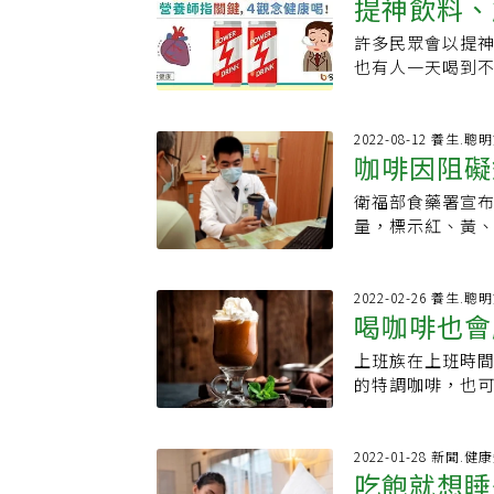
提神飲料、
多？破解8個咖啡
後相當憤怒，21
反，所以效用消
你「3招喝咖啡」
登，把咖啡因阻
小S多個前任男友
質如鎂、鋅等，
外．喝咖啡其實不
減少後再補充咖
許多民眾會以提
念健康喝！
問問思諾思哪兒
於粉專分享一款
《NOW健康》授
攝取咖啡3到6小
也有人一天喝到
西，就是喝酒哭
飲用，提神茶飲作
【NOW健康】責
達15個小時。陳
師指出關鍵，不
「使蒂諾斯」（S
碎）．使用方式：
度補充睡眠才是
免傷身。 提神飲
在我國屬第四級管制
水沖泡悶20分鐘
指出，提神飲料常
2022-08-12 養生.聰
出，使蒂諾斯因
用此外，許多人
咖啡因阻礙
人參等，最主要
但使用者成長太
過食藥好文網提
中樞神經達提神效
科／使蒂諾斯美國
衛福部食藥署宣
葡萄糖提供能量，
輔酶，在營養均
常見安眠藥可能
量，標示紅、黃
含糖量約在25～2
牛磺酸也有助提
醒時使用鍋爐等
黃色則不超過兩
免過量攝取糖分
過若是在運動等
eszopiclone（L
的吸收，發育中
疲憊！睡飽還是
速被人體吸收利
Ambien CR、E
神經的興奮劑，
2022-02-26 養生.聰
明明有睡覺卻還
而言相較其他成分來得少。 提神飲料、能量飲喝多
喝咖啡也會
ZOLPIDEM。
頭痛、焦慮、失
示，可能是慢性
別喝太多！ 雖說
會發生複雜性睡眠
量使用會有依賴
改善症狀。如果
成分，不過民眾
上班族在上班時
斤
動)。其中一些事件
還是有好處，若
六個月以上，就
因過量而死亡的
的特調咖啡，也
發生複雜性睡眠行為
應不超過300毫
或腋下淋巴結壓
疑慮，最主要的關
啡熱量僅23Kc
食雷區在台灣每
因會減少鈣與鐵
善疲倦．勞累後不適長
了容易過度亢奮
量就高了起來；
睡一覺，但提醒
以免影響生長。
Psychological Ef
心律不整等問題
量為361Kcal
2022-01-28 新聞.健
而吃安眠藥也要
能提神的關鍵成
Literature 
吃飽就想睡
則不宜超過300
熱量 是焦糖瑪奇
眠藥沒效再吃一
參考現調飲品的