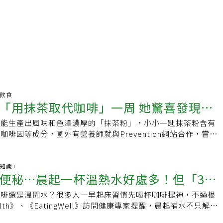
明飲食
「用抹茶取代咖啡」一周 她驚喜發現：
程能生產出風味和色澤濃厚的「抹茶粉」，小小一匙抹茶粉含有
持久
啡因等成分，國外有營養師就與Prevention網站合作，嘗試
，從專業角度分享抹茶的營養價值、與咖啡提神機制的差異，以
意的事項。抹茶的營養價值比起熱量、脂肪或蛋白質，一克抹茶
蘊含著豐富的微量營養素，尤其是兒茶素和抗氧化成分被認為對
康知識+
便秘…晨起一杯溫熱水好處多！但「3個
茶含有L-茶氨酸，是一種主要存在於茶葉的特殊氨基酸，能促
胺等神經傳導物質的生成，並與咖啡因協同作用，提升大腦專注
咖啡還是溫開水？很多人一早起床習慣先喝杯咖啡提神，不過根
被誇大了
，有助於保持「平靜而清醒」的狀態。此外，抹茶富含兒茶素等
health》、《EatingWell》訪問健康專家提醒，晨起補水不只解
，能預防與心臟病相關的氧化壓力，對於維持皮膚細胞健康也很
道、提振精神、穩定情緒。不過，喝水也別被誇大，關鍵在於整
也指出抹茶有促進認知健康的潛力，特別是記憶力方面，結果顯