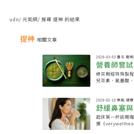
udn
/
元氣網
/
搜尋 提神 的結果
提神
相關文章
2026-03-03 養生.聰
營養師嘗試
綠茶樹經特殊製
提神效果更
兒茶素、氨基酸、咖
挑戰一週喝抹茶
及飲用時需要注
粉（約半茶匙）
2026-02-10 焦點.健
舒緩鼻塞與
健康十分有利。抹
進血清素和多巴
起床第一杯該喝
神效」可能
力同時鎮靜情緒
據《verywell
天然抗氧化成分
渴，更能啟動腸
有助益。有研究