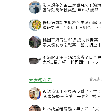
沒人想碰的苦工就讓AI來！鴻海
團隊駐醫院找痛點 用科技讓醫療
更有溫度
糖尿病前期怎麼救？美國心臟協
會研究推「1夢幻水果組合」 酪
梨加它改善血管功能
桃園平鎮傳出80多歲夫弒妻案
家人發現緊急報案、警方調查中
不沾鍋開始沾鍋怎麼辦？日本專
家教1招有望「起死回生」，5情
況該換新
看更多
大家都在看
被認為無用的東西反幫了大忙！
50歲婦慶幸沒隨手丟棄的3樣物
品
坪林獨居老翁離世無人知 13犬