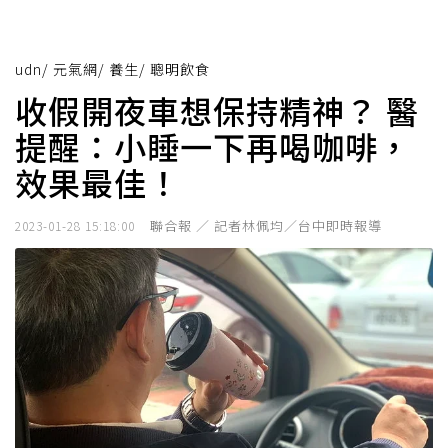
udn
/
元氣網
/
養生
/
聰明飲食
收假開夜車想保持精神？ 醫
提醒：小睡一下再喝咖啡，
效果最佳！
聯合報 ／ 記者林佩均／台中即時報導
2023-01-28 15:18:00