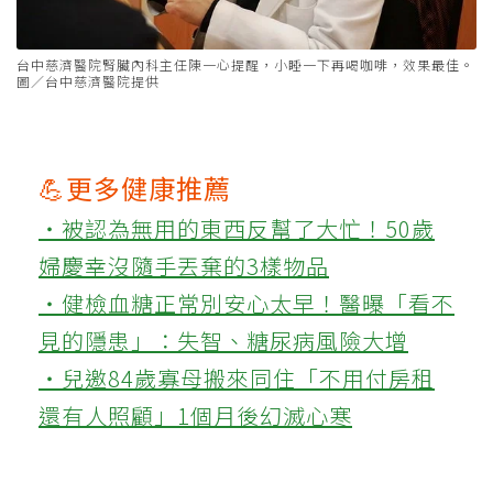
台中慈濟醫院腎臟內科主任陳一心提醒，小睡一下再喝咖啡，效果最佳。
圖／台中慈濟醫院提供
💪更多健康推薦
‧被認為無用的東西反幫了大忙！50歲
婦慶幸沒隨手丟棄的3樣物品
‧健檢血糖正常別安心太早！醫曝「看不
見的隱患」：失智、糖尿病風險大增
‧兒邀84歲寡母搬來同住「不用付房租
還有人照顧」1個月後幻滅心寒