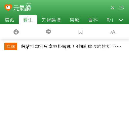
焦點
養生
失智論壇
醫療
百科
影音
黏貼掛勾別只拿來掛鑰匙！4個廚房收納妙招 不用
快訊
鑽牆也能省空間