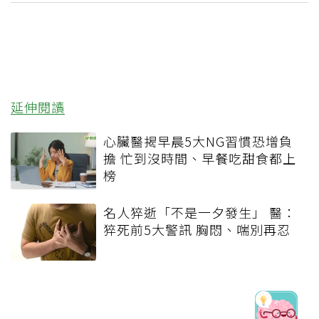
延伸閱讀
心臟醫揭早晨5大NG習慣恐增負
擔 忙到沒時間、早餐吃甜食都上
榜
名人猝逝「不是一夕發生」 醫：
猝死前5大警訊 胸悶、喘別再忍