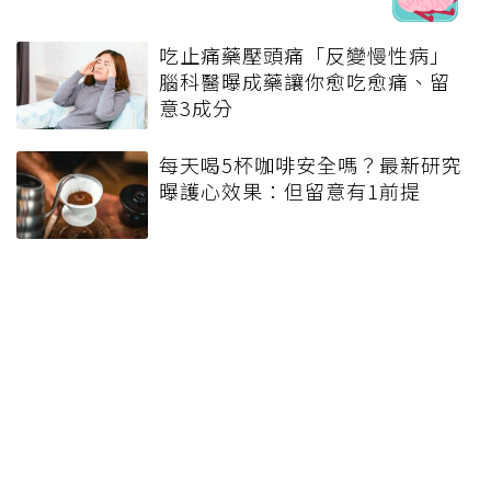
吃止痛藥壓頭痛「反變慢性病」
腦科醫曝成藥讓你愈吃愈痛、留
意3成分
每天喝5杯咖啡安全嗎？最新研究
曝護心效果：但留意有1前提
許金川╱喝酒與吳鳳