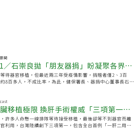
聲要聞
1／石崇良拋「朋友器捐」盼凝聚各界共
等待器官移植，但最近兩三年受疫情影響，捐贈者僅2、3百
約8百多人，不成比率，為此，健保署長、器捐中心董事長石崇
器官捐贈範圍，除了血親、配偶間的捐贈外，將進一步討論「非
朋友之間也能捐贈器官，最近將召開專家會議，凝聚社會共識。
開放「非血親」器官捐贈，前提為不傷害捐贈者，將考慮開放腎
cast
肝臟移植極限 換肝手術權威「三項第一」
肺臟等器官，其中又以腎臟可能性最高，經分析活體器官捐贈臨
捐贈者生活品質影響最小，且國內腎臟透析（洗腎）病患逼近十
限，許多人命懸一線排隊等待接受移植，最後卻等不到器官而離
開新路
。不過，近10年來，台灣活體捐腎人數每年均在一百多例，截
器官利用，台灣陸續創下三項第一，包含全台首例「一肝二用」
84名腎臟病變患者排隊等待換腎；器捐中心於4年前推動「一腎
大愛捐贈肝臟分給2位受贈者使用，全台首例跨血型活體肝臟移
允許非親屬捐贈，兩個正等待腎臟移植的家庭透過媒合、配對，