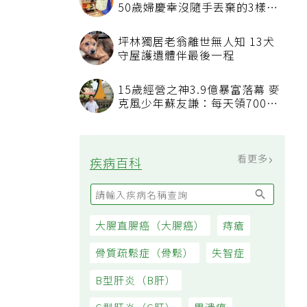
50歲婦慶幸沒隨手丟棄的3樣物
品
坪林獨居老翁離世無人知 13犬
守屋護遺體伴最後一程
15歲經營之神3.9億暴富落幕 麥
克風少年蘇友謙：每天領700元
過日子
看更多
疾病百科
大腸直腸癌（大腸癌）
痔瘡
骨質疏鬆症（骨鬆）
失智症
B型肝炎（B肝）