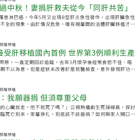
哥，但由於是C肝帶原者無法捐贈，2018年與奇美醫學中心肝
副院長台灣外科醫學會理事台灣肝癌醫學會理事學歷美國匹茲堡
抗排斥新藥環孢靈（Cyclosporine）還沒有得到美國食品藥
過中秋！妻捐肝救夫從今「同肝共苦」
長右肝、切左肝就會長左肝嗎？A.不是。再生的肝臟並不會「切右
討論後，考量妹妹C肝病毒量較低，先給C肝抗病毒藥物，病毒
院經歷林口長庚紀念醫院外科部部主任台灣移植醫學學會 理事
）的認證，只有在美國和西歐有限的幾個醫學中心進行人體試
切左邊長左邊」。切除後剩下的肝臟，會像「吹氣球」一樣慢慢
後安排活肝移植。2018年03月移植醫學科主任孫定平率領肝移
前罹患淋巴癌，今年5月又出現B型肝炎急性發作，出現肝臟急性
官移植中心主任Podcast工作人員聯合報健康事業部製作人：
體試驗計畫，自己去瑞士，到開發環孢靈的山徳士(Sandoz)藥
狀也會有些許改變，但大致上仍跟原來差不多。 Q3.再生出的
尚無前例C肝帶原者經治療後捐贈給完全未曾感染過C肝之親人
能不全的現象，由於情況危急，唯有親屬間的活體肝臟移植才能
林琮恩音訊剪輯：高啟書腳本撰寫：林琮恩音訊錄製：周佩怡特
亞洲第一批的環孢靈，用在最早期的病人。其實連手術器棫都找
跟原來一樣大？A.通常不太會，長多大就看生理需求，一般而
。院方表示，術後已近兩年，兄妹恢復狀況良好，雙方未在日後
褵24年的胡太太在短短半個月內完成評估作業，順利捐65%的
庚紀念醫院
，巿面上找不到的、未上市的手術工具、器械，只能找工務處、
原來的8成左右，因為人體自我修復的機制認為這樣就夠用了，
C肝病毒的蹤跡，肝功能也都正常。「算是一次非常成功也是C
「同肝共苦」的夫妻，很高興今年可以攜手團圓過中秋，也感謝
製作。而且當時全台灣，除了陳肇隆以外，沒有任何其他的外
果是捐出小部分肝臟給小孩，因為切除的體積較小，剩下的肝臟
的創舉」。內科部部長暨胃腸肝膽科肝膽內科主任郭行道表示，
妙手回春。胡太太有本密密麻麻的筆記，記著哪天轉診、哪天住
器官捐贈移植
人員，看過肝臟移植手術，他只能利用每個周末，以狗和豬來做
正常運作，肝臟再生的空間也有限。其實，只要肝臟的功能足夠
接受肝移植國內首例 世界第3例順利生產
者治療以干擾素為主，對國人常見的基因第一型C肝治療效果不
看似只是每天的發炎、黃疸指數等數據資料，但每一筆記錄的都
際的手術情境，訓練換肝小組。陳肇隆說，從1984年的第一
大小不是那麼重要。 Q4.因為捐肝而切除部分的肝臟，長回來
帶原者的大愛肝往往被捨棄不用，對於大愛捐贈極度欠缺的台灣
因為這樣的數值，讓她知道先生的病情不能繼續拖下去，與其被
，只完成16例。第二個十年，完成219例，重點是研究發展活
肝臟切除一部份後，前3個月再生的速度最快，通常3至6個月內，
肝帶原，一直定期回診追蹤，去年3月懷孕後經常食慾不佳、嘔
雖然DAA藥物的問世讓C肝有了革命性的進展及高達95%的治
起伏，不如主動解決。「一知道需要肝臟移植，家人間就搶著
居國際領導地位。第三個十年， 958例，著重在經驗傳承與醫
成的體積，6個月後通常就不太會再長了。但這種再生速度是指
初期不以為意，但是症狀未改善於是就醫檢查，意外發現肝功能
於C肝帶原者經治療之後立即執行活肝捐贈的手術還是採取比較
太太說，做捐肝的決定從來沒有後悔過，因為夫妻不是「相欠
來一步一腳印、紮紮實實的工作與成長。迄今高雄長庚醫院是全
，若是肝硬化又有肝癌的人，切除肝癌的部位後，肝臟再生的速
6以下)，黃疸指數飆升到23.8(正常值1.3以下)，醫師建議先觀
為一旦移植後捐肝者及受肝者的安全都還需要時間的驗證。目前
「許願」。兩人術後待在加護病房時，雖然醫護都說她恢復良
肝臟移植中心，在活體肝移植維持全球最高的存活率。
而再生的肝臟細胞因為也還在包覆的纖維之內，所以也算是硬化
況仍未改善，評估可能需要移植肝臟，否則將導致肝臟衰竭威脅
大愛肝方面是C肝捐贈者給C肝接受者，C肝是不可以捐給未曾
不安，直到親眼見到太太下床，才流下開心的眼淚。先生原本固
的肝。 Q5.捐肝時是捐左肝還是右肝？有何不同？A.其實左、
道後驚慌又痛苦、徬徨，幾乎天天以淚洗面，雖然家人主動表達
器官捐贈移植
者。在活肝方面目前還未做到C肝帶原者接受過DAA治療後(視同
場大病變了，開始會開玩笑，也變得相當感性。胡先生說，可能
：我願器捐 但須尊重父母
樣的，只是大小不一樣。左肝約佔三分之一，右肝佔三分之二。
她擔心腹中的胎兒能否跟她一起撐過去。醫師評估胎兒狀況穩
捐贈給未曾感染C肝的親屬。奇美醫學中心肝移植手術中，目前仍
了太太的肝，所以也感染了太太的感性。這些日子，心裡五味雜
體重來判斷捐肝者應該捐多少肝臟。例如受贈者體重若是50公
來。就在等待移植配對結果期間，一天晚上牟小姐接到醫院通
體捐肝前需進行全面、審慎的評估捐贈者的意願、身體狀況、肝
我所做的一切，今年全家還可以團圓過中秋。高醫消化系中心主
跳的心臟拔走，他不就死了嗎？」公視熱播劇生死接線員，探討
需要捐出受贈者體重的1%以上最好，即500公克的肝臟，最少
愛者捐肝臟，她決定為了孩子、家庭，勇敢接受肝臟移植。手術
避免「兩敗俱傷」的不幸後果。國內需要肝臟移植的病人很多，
胡先生在醫療團隊承諾會確保捐贈者的安全為第一要務下，才同
面臨死亡到來，家屬掙扎，到底該不該器捐？如何與家人開口談
的0.8%。關於肝臟重量的計算是透過電腦斷層檢查去測量估算
後3週順利出院，11月平安生下寶貝女兒。牟小姐3個月的身孕
毒性肝硬化為主，其次是肝癌或酒精性肝硬化導致的肝臟功能受
在術前評估時，發現胡太太的總膽管內可能有結石，甚至可能是
外科醫師的演員曾少宗分享，自己願意簽署器捐卡，但會先徵求
給成人時，大部分是捐右肝，因右肝面積較大；若成人捐肝給小
國內過去並無這樣的手術紀錄。林口長庚醫院器官移植中心主任
道閉鎖等因素居多。
醫師施翔耀先為胡太太施行逆行性膽道攝影，確定是結石後即將
圓滿才會器捐。曾少宗說，人在沒有需求時，不會去思考器捐，
的左肝即可。 Q6.捐肝後，肝功能指數會受影響嗎？多久會恢
，肝臟移植本身就是一個複雜且具風險的手術，更何況是在懷孕
有手術併發症後就進行肝移植。胡先生在手術前的末期肝病指數
器官者為了活下去有多努力，直到接演這齣戲，真正接觸器捐個
器官捐贈移植
後3到7天，肝功能指數可能會升高達到高點，但7天後指數就會往
為複雜，要考量胎兒的安全，必須確保術中胎兒心跳血壓穩定，