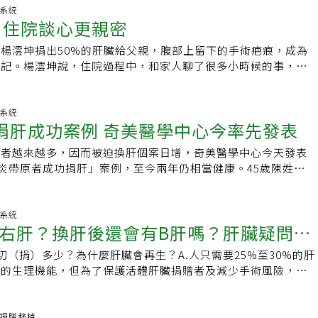
官來源少，肝病卻是台灣早年的「國病」。不忍病人因等不到器
衰竭的病人。當時多位醫界、法界專家、大老透過媒體表示，這
，目前也沒有藥物可讓血管瘤消失或停止生長。此外，肝血管瘤
標的弟弟顏清山也傳出入院治療肝癌。主治醫師陳肇隆說，顏清
化系統
帶領團隊，突破醫學限制，要救治更多肝病患者。2003年，他
，當時陳肇隆33歲。在此之前，日本的和田壽郎教授在北海道
 住院談心更親密
療，但若已經巨大壓迫其他器官，長得太快或腫瘤屬於非典型影
位，預定6月1日開始質子治療，其他細節因為涉及病人隱私，
一肝二用」手術，將一個大愛捐贈肝臟，分給2位成人使用，藉
做了相同的腦死亡觀念突破，但在日本，捐贈者的腦死判定程序
切除，許姓患者是罕見病例。
高雄長庚醫院在2018年設立質子治療中心，質子治療機造價20
。在活體肝臟移植方面，因受限倫理問題、擔心器官買賣，政府
手術適應症都受質疑，而且受贈者不幸過世。因此和田教授被檢
楊澐坤捐出50%的肝臟給父親，腹部上留下的手術疤痕，成為
同設備共50億元，機器旋轉機架與治療艙高達3層樓高。院方指
捐肝，李威震突破血型限制，完成第一例「跨血型捐肝」，家庭
雙重謀殺而纏訟多年。陳肇隆說，在台灣我們採用比歐美更嚴格
印記。楊澐坤說，住院過程中，和家人聊了很多小時候的事，家
術、放射與化學三種治療方式，在放射治療中，傳統X光由外部
不必再受限血型，而失去活體捐肝機會。李威震說，跨血型捐肝
與判定程序，面對質疑，很明快的公布所有病歷資料。因此逐漸
，現只希望父親能早日康復，身體健康最重要。今年初，楊澐坤
層層組織再穿透出來，正常組織會受輻射暴露與損傷，質子就像
斥的問題，藉由血漿置換術加上剛上市的單株抗體藥物，團隊在
認同，並促成腦死亡觀念的共識，當年聯合報的社論主張推動臟
導致肝昏迷，情況相當危急。一月底，醫師建議父親換肝，但楊
急煞車功能的車子，不會撞到遠方的物體」，可保護腫瘤後面的
術。受贈者是一位肝硬化女病人，一度考慮至大陸換肝，最終由不
題就是「從長庚醫院創臟器移植新猷談起」。更重要的是第一例
紀還太小，不符捐肝資格，他是長子，身體條件也符合，與家人
化系統
肝臟，手術至今17年，病人恢復良好，足見不同捐肝術式預
捐肝成功案例 奇美醫學中心今率先發表
院，成為亞洲第一個成功的肝臟移植手術，更從而促成亞洲第一
豫決定捐出肝臟給父親。楊澐坤表示，2月26日進行手術，手術
受影響，與傳統捐肝手術相同，「在門診追蹤的病人，已無法分
立法，比日本早10年、韓國早12年，帶動台灣移植醫學的蓬勃
，在恢復室醒來，發現身上都是管路，不料對止痛藥出現過敏反
患者越來越多，因而被迫換肝個案日增，奇美醫學中心今天發表
肝、哪位不是。」孕期進行肝臟移植 母子均安在全球僅3例李
的第一例心臟移植、7年後的肺臟移植鋪路。如今說來水到渠
抓，術後吃什麼就吐什麼，短短一周就掉了5公斤，出院前還因
炎帶原者成功捐肝」案例，至今兩年仍相當健康。45歲陳姓患
舉，是完成全球罕例在孕婦懷胎期間進行肝臟移植手術。他表
劍，這是陳肇隆多年努力的成果。他說，台灣第一個走上國際舞
了一周。但他說，出院後身體復原良好，雖然比較容易累，但生
法，感謝醫療團隊細心醫治，陳姓患者感謝妹妹兩年來一直照
4週時，肝臟突然急性發炎，黃疸指數飆高，住院數週仍未好
台大的林天祐教授，首創手指切肝法，在四十多年前就有機會，
照樣打。手術後父子倆在同一間病房休養，媽媽隨時陪在身邊，
會會友為他們禱告，感謝神庇佑，呼籲民眾不要喝酒傷肝。陳姓
保命。後來病人幸運等到大愛捐贈肝臟，在懷孕第17周時接受
科書的章節。可是當時沒有醫學插畫家可以幫他畫插圖，透過他
間常一起看看電視、滑手機，抱怨住院無趣，還會聊起兒時回
又喝酒，發病到重症腹水短短3個月，2017年11月因茶色尿液
化系統
過程團隊非常謹慎，必須確保孕婦血壓起伏不能太大，否則恐會
肇隆恩師、時任長庚大學校長張昭雄的推薦，找陳肇隆幫他畫手
我小時候很皮」。就這樣度過了一個月，父子前後出院，最近爸
右肝？換肝後還會有B肝嗎？肝臟疑問大
現罹患酒精性肝炎併代償不全；12月因酒精性肝炎致肝硬化產
應，進而影響胎兒健康。李威震說，術前照會婦產科評估，認定
肇隆是第三年住院醫師，也沒有看過肝臟手術，為了把圖畫好，
院，所幸情況穩定，僅需留院觀察。媽媽留在醫院照顧爸爸，楊
發性細菌性腹膜炎，反覆住院治療。奇美移植醫學科主任暨一般
未發育完成，其他器官均已成型，才放心進行手術；術後亦持續
都找來讀，包括肝臟解剖學、肝臟手術，還有林天佑的論文等。
責任，放學後去打工，回家後也要照顧兩位妹妹。正值高三生學
以切（捐）多少？為什麼肝臟會再生？A.人只需要25%至30%的肝
醫師孫定平表示，當時患者腹水已多達4公斤的酒精肝患者45歲
今孩子已經4、5歲，心智、生理機能一切正常。術後查閱文
下了工夫就會產生興趣，當時他依稀覺得肝臟外科在可以預見的
著繁星入學申請，楊澐坤仍在醫院休養，感謝老師透過電話協助
們的生理機能，但為了保護活體肝臟捐贈者及減少手術風險，捐
肝的患者妹妹有C型肝炎原本不能捐肝，美國也只有6%採用，
肝臟移植，還能順利產下新生兒的個案，全球僅有3例，此例是
破會是肝臟移植，也因為這樣的機緣，肝臟移植就成為他這一生
錄取實踐大學會計學系，未來將朝商管產業邁進，希望能多賺些
5%（約三分之二）的肝臟，而切除的肝臟也會再慢慢長回來，
採用率已提升到16%，但台灣仍未見帶原者捐肝成功案例。院
多數案例都是換肝過程中，因血壓不穩導致胎死腹中；或為保全
1983年底，陳肇隆決定投入肝臟移植領域，籌備工作千頭萬
於楊澐坤的孝行，泰北高中校長陳建佑表示，學生透過具體行
臟切除後，肝臟會產生許多激素，包括生長因子、細胞激素、荷
況危急且苦等不往生者大愛肝，43歲妹妹不捨哥哥受苦，自告
產腹中胎兒，「母子均安真的非常困難。」李威震小檔案現職林
沒有進口上市的器官保存液，只能從文獻上找到配方，在製劑室
勇氣，顯現他對父親的愛，感動人心，也帶來正面溫暖的力量。
刺激肝臟內細胞的複製和增生，因此肝臟切除後還可以再生。
器官捐贈移植