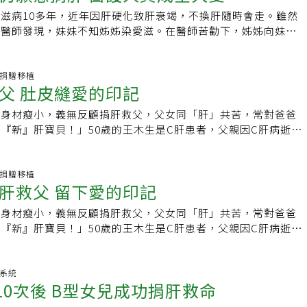
依照美國加州大學舊金山分校的建議（UCSF Criteria）標
君恕說，張小弟未來雖然需要服用抗排斥藥，但會依照狀況調整
？」魏崢舉例，有位瀕死的患者沒有愛滋病，大愛器官排序比起
定製作人許家豪分享，不同於一般醫療行為，器捐是「有一個
，證嚴上人帶領大家點傳心燈，期盼繼續秉持最初的信念為病人
滋病10多年，近年因肝硬化致肝衰竭，不換肝隨時會走。雖然
而換肝的肝癌患者，換肝後復發率很低，小於2%。之所以復發
學進步，不一定要服藥一輩子，看著小小的生命繼續延續，自己
但此時捐贈者是愛滋感染者，捐出的大愛器官卻跳過他，給了另
生」，劇中角色都在最壞的時刻，努力做最好的決定，也是當初
但醫師發現，妹妹不知姊姊染愛滋。在醫師苦勸下，姊姊向妹妹
因為也許癌細胞在換肝前已殘留體內或悄悄轉移到血液、肺臟、
最小紀錄 5天大移植亞洲肝臟移植年紀最小的案例在日本，也
感染者，變成愛滋病感染者有移植優先權，「法規這樣訂不太公
。其實50年前民眾聽到捐血會遲疑，但現在沒人有疑惑，相信
功換肝續命，更感激妹妹無私的愛。2016年3月，我國首度開
處而未能發現。通常肝癌患者換肝後半年到一年，是肝癌復發機
積症，出生10天完成移植；全世界年紀最小的案例，則在英
，不管是否為愛滋感染者，都應按照原先排序等候大愛器官，也
會被民眾接受。
染者可列入器官移植等候名單中，據器捐中心統計，全台目前已
所以要密切追蹤，一年之後機率就會降低了。【本文轉載自全民
肝臟移植。■小檔案／新生兒血鐵沉積症● 原因：母體懷孕
到愛滋病，得再做治療，但面對死亡及面對疾病，「大家更怕死
，各在北部及中部的醫學中心完成器官移植，阿慧即是其中1
器官捐贈移植
雜誌》第73期（2016-01-15出版，原文連結】）
抗胎兒肝細胞的抗體，破壞胎兒肝細胞並產生肝臟及其他組織中
屬及病人講清楚，說不定患者願意接受，不應擋掉病人權利。不
父 肚皮縫愛的印記
的主治醫師受訪表示，當他知道接手的病人有ＨＩＶ病毒帶原，
子出生後，發生低血糖、凝血功能障礙、黃疸、水腫、寡尿等等
植登錄中心副執行長劉嘉琪表示，愛滋器官對一些沒帶原的病人
間「溝通」，一邊和阿慧溝通，另一邊和手術團隊溝通。該醫師
● 治療：藥物治療方法為血漿置換及高劑量免疫球蛋白注射，
且仍有患者不希望用到受感染的器官。劉嘉琪強調，我國器捐量
茹身材瘦小，義無反顧捐肝救父，父女同「肝」共苦，常對爸爸
被認為是「不名譽」的病，加上健保ＩＣ卡有註記病人是否為Ｈ
肝臟移植，致死率近100％。● 盛行率：8成病嬰尚未被診斷即
加國內愛滋感染者人數，且間接減少一般等待器官移植需求者等
『新』肝寶貝！」50歲的王木生是C肝患者，父親因C肝病逝，
卡就看得到，有些醫師表情會變，「患者看了心情會很受創。」
相關計算。（資料來源╱台北榮總肝臟移植團隊 製表╱陳雨
愛滋器捐只能由感染者接受，才能兼顧公平、倫理及人權。台灣
作勞累導致肝硬化，醫師宣告要換肝才能續命。3年前，長女王
，感染者多不願主動向醫護告知，更害怕告訴家人。因此，醫師
書長、成大護理系教授柯乃熒也說，醫師願不願意替愛滋感染者
到捐肝門檻，153公分的她體重僅38公斤，醫師要求她增重5公
阿慧的狀況，某天才從阿慧口中發現，全家都不知道她染愛滋，
器官，才是未來最大的困難，仍有醫療同仁對手術及治療有顧
兒受累，內心十分煎熬，女兒救父態度堅定，捐出60%的肝臟
器官捐贈移植
「但捐肝者也要手術及住院，我認為妹妹有權利知道。」在醫師
肝救父 留下愛的印記
植外科主任龍藉泉說，法規要求，器捐或接受移植的感染者必須
員將父女病床安排在對面，讓亞茹一起身就可看到爸爸。不介意
阿慧卸下心房向妹妹坦承，也換肝成功。該醫師說，幸好阿慧是
例如有定期接受控制，且病毒量幾乎測不到等，但很多感染者的
美觀，亞茹說「爸爸的健康比什麼都重要，這是榮耀，不需要遮
，他可在上刀前與團隊的麻醉醫師及護理人員進行縝密計畫，讓
茹身材瘦小，義無反顧捐肝救父，父女同「肝」共苦，常對爸爸
定完善，「不清楚病毒控制如何，外科醫護心裡一定有疙瘩。」
林經營麵包店的吳永昌，有「蛋糕爸爸」封號，吳是B肝帶原
如何避免開刀過程中被針扎，或是醫療器材該如何清理、消毒及
『新』肝寶貝！」50歲的王木生是C肝患者，父親因C肝病逝，
滋感染者，醫師不應該推卸責任，但一定要做好防護措施，注意
衰竭，換肝是延續生命唯一契機，3個兒子都想捐肝救父，經比
清楚。他開刀發現，有同仁多戴3層手套，有助手站得很遠，而
他，生活勞累導致肝硬化，醫師宣告要換肝才能續命。3年前，
被尖刀劃到了。器捐中心董事長李伯璋也呼籲，愛滋病人想器捐
最符合，換肝成功後人生從黑白變彩色，吳永昌幽默地說「我的
心翼翼。其實不只是面對愛滋病，處理Ｂ肝患者也需小心。但若
8歲，達到捐肝門檻，153公分的她，體重僅38公斤，醫師要求
動告知其疾病，讓醫護事先預防，使遺愛過程沒遺憾。【相關閱
手術後，吳永昌肚皮多了「賓士」標誌的疤痕，兒子的像「凌
，臨時手術會使團隊壓力更大，「所以平常訓練應謹慎，才能確
木生不忍子女受累，內心十分煎熬，女兒救父態度堅定，捐出
化系統
 心臟等六器官未來可器捐【相關閱讀】‧姐患愛滋妹仍願意捐
我家多兩輛進口車」，也是愛的印記。吳永昌是大林慈濟醫院醫
10次後 B型女兒成功捐肝救命
【相關閱讀】‧愛滋感染者 心臟等六器官未來可器捐【相關閱
親，醫護人員將父女病床安排在對面，亞茹一起身就可看到爸
大愛
家做的蛋糕為醫護人員打氣。台灣肝臟移植技術位居全球優等
只能給感染者？換心名醫：應開放給全民
崑山科大畢業，不介意腹部L型傷疤影響美觀，她說「爸爸的健