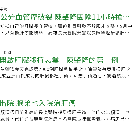
例、全球僅三例懷孕期間移植肝臟，還能母子均安的高難度手
」，但迄今仍掛零，無成功案例。器捐中心統計，目前等候器官
一條生路的幕後推手，是林口長庚醫院副院長李威震，至今已完
化系統
，累積簽署器官捐贈同意書者2萬5147人，實際順利受贈器官
0公分血管瘤破裂 陳肇隆團隊11小時搶救
肝手術。🎧立即收聽 按右下角播放鍵↓肝臟如充血海綿 換肝須注
年都在千人以下。為了拓展器官來源，政府積極推動簽署器官捐
自嘉義縣大林鎮，雖然地處鄉下，但李家父執輩是地方仕紳階
囑等，但成效有限。石崇良表示，台灣腎臟移植率極低，主因在
知道自己的肝臟長血管瘤，壓迫到胃引發不舒服才就醫，9月中
時代即擔任保正，且家族成員眾多。他表示，歷經日本統治，台
都仰賴「屍腎」，而「一腎換一腎」因配對困難，成效不彰；日
裂，只有換肝才能續命。高雄長庚醫院榮譽院長陳肇隆帶領肝臟
希望家中子女從事政治工作，轉而鼓勵自己走上行醫救人的道
捐贈者對象，開放「非血親捐贈」，只要確保為無償捐贈，朋友
小時內完成相關評估，歷經11小時手術將許婦從鬼門關拉回。許
利考取醫學系，並早在大學二年級開始學習基礎醫學課程時，就
肝，但背後恐有器官買賣等疑慮。「若要放寬捐贈者對象，必須
人與醫生都沒有放棄她，以後會更珍惜生命。59歲的許姓婦人
。李威震回憶，大二時第一堂課就是「解剖學」。學習過程中，
表示，先前開放配偶間捐贈器官，就有人擔心「假結婚、真買賣
肝血管瘤，過去一直沒做過相關檢查，不知肝臟內最大的血管瘤
杏林．診間
器官之間的關係非常奧妙，便一路鑽研下去。打定主意選擇外科
開啟肝臟移植志業…陳肇隆的第一例換
格規定須結婚2年以上或生育一個孩子的伴侶才能器官捐贈；至
，超過四分之三的肝臟被腫瘤占據。今年8月初，許婦出現胃食道
廢內科學業，反而加倍認真，要把內科先學好、打下基礎，連同
贈，疑慮更多，擔心「器官買賣」，必須研擬配套措施，凝聚社
醫，醫師懷疑是肝臟血管瘤太大壓迫到胃才不舒服，輾轉到高長
看。外科醫師養成時間長，是難度極高的科別之一，能進行肝臟
陳肇隆今天完成第2000例肝臟移植手術，陳肇隆有亞洲換肝之
是冒著坐牢風險完成的
法，才能提高器捐風氣。
急轉直下，9月18日血管瘤破裂導致劇烈疼痛，送抵長庚醫院時
科醫師中的佼佼者。李威震說，肝臟是人體最複雜的器官，除了
年完成亞洲首例成功的肝臟移植手術，回想手術過程，驚滔駭浪，
兩次緊急手術出血量超過1萬毫升。陳肇榮帶領肝臟移植小組進
毒」功能，也是人體的「發電廠」，能合成肝醣、供給能量。結
肇隆回想，36年前，那位患者因為食道靜脈瘤破裂，大量吐
後由陳婦的大兒子捐出近七成的肝臟救母。陳肇隆指出，根據一
動脈、下腔大靜脈等重要血管，就像一塊「充血海綿」，手術時
、休克，從內科加護病房直接推到手術室搶救。第一位捐肝者剛
評估需要4至5天，因許婦情況緊急，換肝團隊在24小時內完成
尤其接受肝臟移植手術的病人，通常已發生肝衰竭，導致凝血功
穿孔病史，腹腔極度粘黏，手術5小時，緊接著27小時的受肝手
親受肝準備，這項超緊急手術挑戰很大，所幸在11小時內順利
出院 胞弟也入院治肝癌
很難止血，加上每檯移植手術平均要花8至10小時，考驗執刀醫
後逐漸蘇醒，肝功能也恢復了。這次手術率先採用腦死定義，當
的肝臟已經長回至八成，母親也即將出院返家。「感謝家人與醫
具挑戰性。台灣器捐者少 以一肝二用、跨血型換肝救急「台灣
爭議與討論，當時的首席檢察官陳涵也表示關切。陳肇隆為什麼
」許婦說，昏迷後意識很模糊，清醒後才知道老公與兩個兒子都
長顏清標日前到高雄長庚醫院接受換肝手術，他的弟弟顏清山也
來是亞洲區最快的國家之一。」李威震表示，國內很早就有腦死
至坐牢的風險來為病人動手術。他說，1984年台灣還是「萬年
，感謝醫療團隊將她的命救回來。兒子也說，捐肝救母是應該
癌威脅，已住進長庚醫院治療。名譽院長陳肇隆表示，病患已完
法令，但時至今日，台灣器官捐贈風氣仍不興盛，每百萬人中捐
很難期待國會可以主動訂定前瞻性法律，他只好在周延而縝密的
「心連心、感情更好」。長庚換肝團隊完成超過2千例肝臟移植
1日接受質子治療。顏清標南下高雄長庚醫院就醫，5月13日由
人，器官捐贈比率最高的西班牙，每百萬人就有40人以上願意捐
法律尺度，突破腦死亡觀念，才可能在那樣的時空推動器官移植
示，肝血管瘤不是惡性腫瘤，通常不會有症狀，通常在超音波或
進行肝臟移植手術，目前人仍在加護病房，術後恢復情況良好。