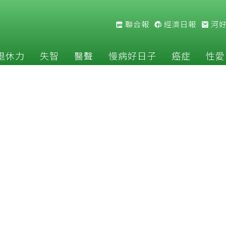
聯合報
經濟日報
河
退休力
失智
醫聲
慢病好日子
癌症
性愛