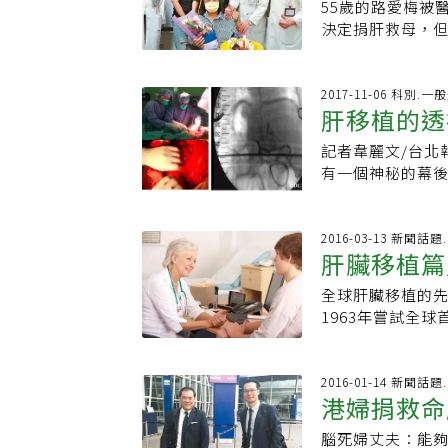
生，但屍肝來源
55歲的路愛梅被
康比什麼都重要
植技術純熟，拯
決定捐肝救母，但
的個案，基金會
生，一般切除6成
團隊為路女進行1
「蛋糕爸爸」封號
常，不會影響健康。 編輯推薦 不用忌口不運動！「八小時減肥法」2
女均安，昨天開
生命唯一契機，3
不感冒就是健康
眼說：「如果我死
2017-11-06 科別.一
人生從黑白變彩
肝移植的透
月前兩人為貼補
上多了像「賓士
救媽媽！」因吳
口車」，也是愛
記者韋麗文/台北
妹妹。高醫移植
醫護人員打氣，
有一個神秘的幕
者，但接受移植者
硬化、肝癌的不
查，在肝移植手
術前一個月開始
限，每年約百例
發生，在併發症
重，為爭取時效，
拯救許多肝疾患
影像檢查及判讀
2016-03-13 新聞
輕很多，捐出6成
肝臟移植篇
切除6成左右肝臟
球控制後，再進
植到血管和膽管
會影響健康。
子之後，才知道
者就可能陷入危
全球肝臟移植的先驅，
肝移植的三年存活
示，「幸好有把
1963年嘗試全
外，團隊的貢獻
物，使他再度嘗
質好不好，例如
劍橋大學，均有
靜脈、門靜脈、
李伯皇表示，當
2016-01-14 新聞
鄭汝汾說，根據
港婦捐救命
學觀摩、學習，把
因。鄭汝汾說，
浮現一些問題，
受肝者的解剖構
腦死婦丈夫：能