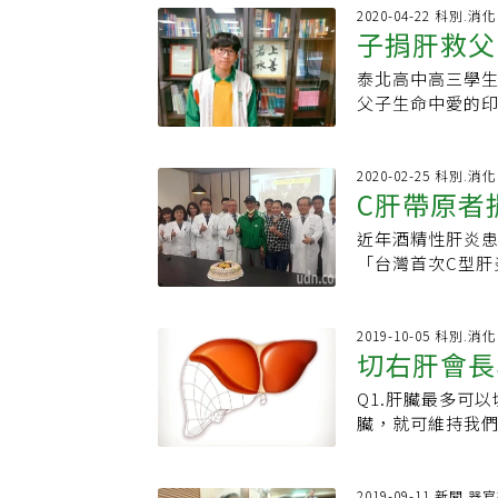
贈器官。大愛器
醫學，挽救器官
電腦斷層時發現
住院同時，顏清
2020-04-22 科別.消
官而離世，李威震
手術不合法律規定
子捐肝救父
原則上不需要治
山已經完成質子定
完成全台第一例「
札幌醫學大學，
像才會考慮手術
不方便對外說明。
此「多救一人」
和受贈者的移植
泰北高中高三學生
多億，全棟大樓連
限制5等親內才能
察官指控，涉嫌
父子生命中愛的
出，癌症治療有手
成員少的病家，
的腦死判定基準
庭關係變得緊密
打入人體，經過
必須克服抗體排
獲得社會各界的
的父親因肝硬化
是「具備定點緊
2006年完成手
器移植立法，副
澐坤兩個妹妹年
2020-02-25 科別.消
正常組織。
同血型的兒子捐贈
C肝帶原者
換肝病人順利出
討論後，他毫不猶
後、存活率均不
個腦死亡器官移植
過程長達8個小時
近年酒精性肝炎
辨哪位是跨血型捐
發展，也為3年後
應，全身癢又不能
「台灣首次C型肝
威震的另一項創
成，但十年磨一
胰臟發炎，多住
者與妹妹現身說
示，該孕婦懷胎1
台的外科醫師是
活照過，籃球也
顧，她還感謝教
轉，必須換肝才能
應邀撰寫英文教
楊澐坤說，父子
患者多年熬夜工作
2019-10-05 科別.消
移植手術，手術
的學生，也是陳
憶，「他們都說
切右肝會長
腹脹就醫，檢查發
影響胎盤血流供
術插圖。當時陳
爸因感染二度入
生大量腹水及自
胎兒除神經系統
只好把相關資料
澐坤也扛起家庭
Q1.肝臟最多可
解答
及消化系外科主治
追蹤胎兒情況，至
陳肇隆說，只要
階段，當大家忙
臟，就可維持我
陳姓男子，因要捐
獻，發現娠中進行
未來，最大的突
繁星報名，順利
肝的極限是捐出6
近年因新藥物出現
台灣唯一一例。
醫療生涯的志業。
錢貼補家用。對
為什麼？因為肝
方表示，陳先生狀
母親性命，先引
緒，那時台灣還
動，展現孝順與
爾蒙等，有助於
2019-09-11 新聞.