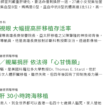
有限，每年約百例，等著換肝的患者多達一兩千人，活體肝臟移
醫師宣判嚴重肝硬化，要活命僅剩換肝一途，27歲小女兒吳怡萱
，這是榮耀，不需要遮掩」。王木生一家是慈濟基金會長期關懷
救許多肝疾患者。目前規定五親等內的親屬可捐肝，肝臟可以再
吳血型B型，媽媽是O型，且血中抗B型抗體高達1比512，高醫
志工對王亞茹的孝心印象深刻。在雲林經營麵包店的吳永昌，有
左右肝臟，保留3成多的肝臟，捐贈者術後休養數月，飲食正
0次「換血」透析，將抗體降至1比64後，4月進行換肝手術，母
，吳是B肝帶原者，5年前急性肝衰竭呈現肝昏迷，換肝是延續
週狂瘦4公斤
心出院。路愛梅一再感謝高醫肝臟移植團隊讓她重獲新生，紅著
個兒子都想捐肝救父，經比對，么子吳俊俞最符合，換肝成功後
？從不感冒的人是這種癌的高危險群
了，不知家人怎麼辦？」路的兩個女兒吳姿儀、吳怡萱說，8個
般外科
色，吳永昌幽默地說「我的柴肝變粉肝」。手術後，吳永昌肚皮
視眼 大幅提高肝移植存活率
家計出國打工，直到農曆年前返台，才知道媽媽入院，「一定要
」標誌的疤痕，兒子的像「凌志」，吳永昌笑稱「我家多二輛進
姿儀有糖尿病，決定由妹妹吳怡萱捐肝，吳姿儀負責照顧媽媽和
的印記。吳永昌是大林慈濟醫院醫療志工，常帶自家做的蛋糕為
報導高雄長庚榮譽院長、亞太肝移植之父陳肇隆的神技術背後，
中心主治醫師張文燦表示，活體肝臟移植雖能接受不同血型捐贈
也以過來人經驗提醒身旁朋友「善待你的心肝寶貝，避免走上肝
後導航員，他是高雄長庚放射診斷科教授鄭汝汾。透過影像檢
最安全的抗體價數為1比 4，路女的B型抗體價數高達1比512，
歸路」。台灣肝臟移植技術位居全球優等生，屍肝來源極為有
術前，挑選適合的病患、手術中監測血流量、術後預防病發症的
服用抗體形成抑制劑，進行血漿透析降低抗體；但因路女病況嚴
，但等著換肝的患者卻多達一兩千人，活體肝臟移植技術純熟，
發生之前先介入治療，這一套作業流程，也成為活體肝臟移植之
降至1比64時就進行換肝手術。張文燦說，吳怡萱因體重比媽媽
者。目前規定五親等以內親屬可捐贈肝臟，肝臟可以再生，一般
的全球標準，為全世界肝移植專家所遵從。對肝癌病患用載藥微
話題.器官捐贈移植
肝臟只有560公克，與路女需要的640公克有差距，從切除、移
／親屬捐肝 依法得「心甘情願」
，保留3成多的肝臟組織，捐贈者術後休養數月，飲食正常，不
行肝移植，大幅提高肝癌病患存活率。外科醫師說，只有打開肚
重建等過程中，完全不能浪費一丁點肝臟，「只要少了一點，患
真相是什麼。有人說，鄭汝汾是陳肇隆的透視眼。高雄長庚活體
險！」吳姿儀說，雖然家中經濟狀況不佳，不過兩姊妹樂觀表
是美國科羅拉多大學教授Dr. Thomas E. Starzl，他於
率高達91％，創下世界紀錄。擁有陳肇隆高超的外科手術之
媽媽救回來，媽媽健康最重要！工作可以再找」。
球首次人體肝臟移植，雖然失敗，但四年後因有了抑制免疫力藥
也是一大重點。透過鄭汝汾的影像檢查，可以了解捐肝者的肝本
試肝臟移植而獲成功。同時，美國匹茲堡大學、哈佛大學與英國
脂肪肝、肝容積、有無其他疾病，捐肝者與受肝者的肝動脈、肝
研究團隊投入肝臟移植研究。台灣肝臟移植權威、台大名譽教授
膽道是否吻合。受肝者的血管有無病變，才能決定手術的方式。
時台灣遠赴國外學習肝臟移植的醫師，約九成都到美國匹茲堡大
話題.器官捐贈移植
分析發現，捐肝者剩餘肝臟體積不足，是被排除捐肝的主要原
肝 30小時跨海移植
移植技術帶回台灣。不過，雖然Starzl成功移植肝臟，同時也
使用血管攝影、超音波、電腦斷層與磁共振的檢查，瞭解捐肝與
因肝臟來源少，該如何增加肝臟來源？何種情況的病患適合移
造、肝硬化程度、腫瘤偵測及治療的術前估評。確認為適合進行
夠救人，到全世界都可以香港一名四十七歲婦人腦死，家人替她