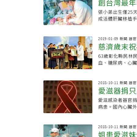
創台灣最年
已高達38分，危
案的家屬後，他
正常方向進展。一
才不會有危險，
爆性肝衰竭，是
簽器捐卡，但前
外，肝臟在再生
者，全世界只有5
張小弟出生僅25
全身器官也都會
人離去的痛苦，
成和膽汁分泌等
例。李威震解釋，
成活體肝臟移植
定盡如人意。尤
是父母心頭上的
心。 Q7.我有
推測可能與懷孕後
去年出生52天接
對移植團隊更是
疼，更何況是捐
物的年代，有B型
( 7個月以後)，
士」符號，台北
想法，在溝通後讓
世後，若換肝手
B肝帶原的孕婦，
了，要給走過生
2019-01-09 新聞.
母支持孩子器捐
手術中會使用大
慈濟歲末祝
顏色變黃，更應提高警覺
好男孩，一輩子
有一天父母會同
服用Ｂ肝抗病毒藥
循7原則 就能維持心臟健康又遠
成員，沒想到出
到需要時，時間
63歲彰化縣民林
肝硬化，換肝後還
名醫教你這樣判
（Neonatal 
捐，曾少宗和父
血、糖尿病、心臟
肝，所以不會有肝
恐凶多吉少。爸
事，看見他們默
旦夕，必需換肝
前血中有Ｃ肝病毒
年紀最小的肝移
等待討論的時機
耀評估進行活肝
擾素加雷巴威林來
即與北榮聯繫。
醫院見習，跟著
療團隊協助下，順
2018-10-11 新聞.
左右的病人在換肝
疼老婆還在做月
愛滋器捐只
疸必須換肝，後
肝，圓滿心願。
肝全口服新藥問
台北榮總兒童外
等換肝，「那時
隊。 尹文耀表示
毒，換肝後Ｃ肝復
也沒流，堅定地
愛滋感染者器官
再次重獲新生。
現高肝門脈壓情
術切除肝癌後，再
期後，張小弟病情
病患。國內心臟
療人員分享，感
血管擴張，加上
手術解決，除非
母子均安劉君恕
愛滋病已可當慢
淡忘的回憶又被
周邊容易出血的血
硬化，即使因為
但經過觀察，孩子
療，總比走向死
給家屬溫暖，便端
隊盡心救治爸爸
化的狀態，那些
個月的孩子，看
換肝時，生活期
2018-10-11 新聞.
多歲的捐贈者家
場，透過影片感謝
化或硬化的成分包
姐患愛滋妹
為「老婆」，術
給感染者，對方
齣戲能撫慰家屬
祝福由證嚴上人