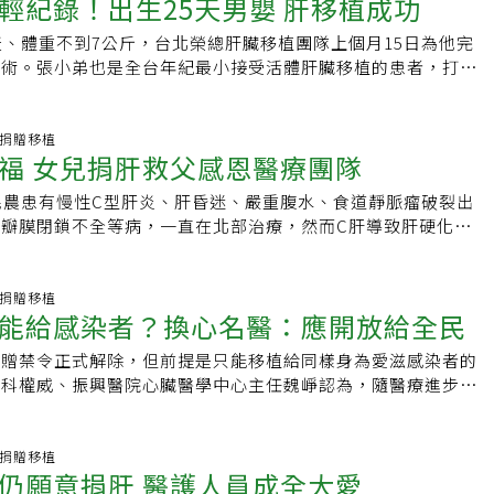
輕紀錄！出生25天男嬰 肝移植成功
險換肝指標為35分，快接近頂標的40分。張文燦表示，急性或猛
才反思自己應該為社會做些事，例如簽署器官捐贈卡。「我願意
般而言，手術後2到4週，肝功能指數就可回到正常範圍。另
否則可能胎死腹中。查閱國內外文獻，孕期中接受肝臟移植手術
肝臟移植中最困難的手術，由於病人處於危急狀況，不僅肝臟、
提是必須尊重父母想法」，曾少宗說，父母很傳統，因為歷經親
完成前，在藥物代謝的功能上可能有些影響，但其它如蛋白質合
例，其中僅2例順利生產，台灣過去也沒這種案例，牟小姐是第3
天、體重不到7公斤，台北榮總肝臟移植團隊上個月15日為他完
有功能不全的現象，即使植入新的肝臟，有時恢復的情形也不一
讓他們避談死亡。換個角度想，身體髮膚受之父母，每個孩子都
功能都可維持正常，所以只要注意不要亂服藥物，其他不用太擔
B肝帶原的孕婦，出現B型肝炎急性發作的機率約5%～10%，
手術。張小弟也是全台年紀最小接受活體肝臟移植的患者，打破
其是活體肝臟移植，由於準備時間有限，且僅能植入部分肝臟，
一塊肉，曾經他只是長針眼，需要畫刀把膿擠出來，父母都很心
B型肝炎，換肝後，還會有B型肝炎嗎？A.在尚無B型肝炎抗病毒藥
身體免疫力改變及下降有關，通常發生在懷孕過程中的第3孕期
受手術的紀錄。創台灣最年輕紀錄雖然小小身軀有著明顯的「賓
一大挑戰。
出器官？他說，這齣戲是要呼籲民眾看完後願意與家人分享器捐
肝炎者即使換肝，仍高達8成有Ｂ型肝炎復發。但抗病毒藥物問
但牟小姐在第1孕期(即懷孕前3個月)就發生，機率更低。他建議有
榮總昨天為張小弟舉行出院記者會，張爸爸說，家人已準備好
家人理解，尋求生命圓滿。尋求父母支持 是條漫漫長路尋求父
術「前」、「後」都持續服用抗病毒藥物壓低病毒量，加上換肝
應定期接受產前檢查，若發現身體出現異狀，例如眼睛或小便的
死關頭的妻子、孩子「好好進補」，把張小弟養成為獨立自主的
器官捐贈移植
是一條漫漫長路，但他相信時代在進步，醫學資訊在更新，或許
量的Ｂ型肝炎免疫球蛋白，術後也會短期使用免疫球蛋白及終身
福 女兒捐肝救父感恩醫療團隊
，立即就醫檢查，以免憾事發生。 編輯推薦 研究顯示遵
孝順捐肝給他的媽媽。患新生兒血鐵沉積症張小弟是家中第二個
意他器捐，如同這齣戲的目的，讓民眾開始思考器捐，因為當遇
物，在這種情形下，Ｂ肝復發率可降低為5%到10%。 Q8.我有
離失智風險 胸痛＝心臟病？這幾個狀況更危險，
生後，黃疸遲遲未退，成大醫院確診罹患新生兒血鐵沉積症
都很緊迫，分秒必爭，所以一定要預先規劃。為了與父母溝通器
民農患有慢性C型肝炎、肝昏迷、嚴重腹水、食道靜脈瘤破裂出
會有肝硬化嗎？A.如果只有肝硬化，換肝就是換一個新的健康
斷
Hemochromatosis），且已出現猛爆型肝衰竭，若未及時肝移植，
母一起看生死接線員，跟他們分享拍戲過程及宣傳遇到的個案故
瓣膜閉鎖不全等病，一直在北部治療，然而C肝導致肝硬化危在
硬化。 Q9.我有C型肝炎，換肝後，還會有C型肝炎嗎？A.換肝
爸肝臟太大不適合成大醫院去年與台北榮總合作，完成當時全台
默落淚，願意回憶已逝的親人，他相信已經跨出一大步，再來就
才能活命，最後轉院到嘉義大林慈濟醫院移植外科，經主任尹文
者，在肝臟移植後幾乎100％也會有Ｃ肝發作，過去都是使用干
植手術。這一次再發現新生兒出現罕見的新生兒血鐵沉積症，立
了。拍這齣戲讓曾少宗學習面對生命，他說開拍前去彰化基督教
移植。孝順的子女爭著捐肝，最後由大女兒配對成功，在多科醫
治療，但移植後治療的效果很差，有效率只有3成。因此有兩成
北榮兒童肝臟移植團隊評估張小弟的媽媽較適合捐肝，張爸爸心
醫師看診、巡房和開刀，印象深刻是有位肝病病患，全身出現黃
利完成長達12小時的活肝移植手術，女兒捐出百分之60的右
器官捐贈移植
後5年就因為Ｃ肝復發發生肝硬化，而需要再次移植。 近兩年C
子，自告奮勇由他捐肝給兒子，卻因為肝臟太大竟遭「退貨」。
能給感染者？換心名醫：應開放給全民
來太太捐肝給先生卻出現排斥，等於太太白挨一刀，先生只好再
今天在醫院舉辦的歲末祝福活動，病患家屬在現場感恩醫療團
世後，改變此一狀況，若在換肝前就透過口服藥物治癒Ｃ肝病
科主任劉君恕說，張爸爸當時還流下男兒淚，媽媽則是一滴眼淚
我覺得面對生命，人好像無能為力」，幸好病患等到了捐肝者，
，由於病患的慢性C型肝炎導致肝臟長期處於發炎狀態，容易出
發的比率自然就降低很多。 Q10.我有肝硬化也有肝癌，接受手
說「身體沒問題，不管做什麼一定要救回兒子。」宣布手術的日
捐贈禁令正式解除，但前提是只能移植給同樣身為愛滋感染者的
過往為戲宣傳是走上街頭，但曾少宗說這次是到醫院跟家屬和醫
況（指肝硬化，血液無法順利流進去肝臟裡），腹腔內許多靜脈
生的肝是不是健康的肝？A.不是。肝硬化不能靠部分肝臟切除
惡化，在一個深夜裡竟然肺出血，讓手術一度暫停。9小時手術
外科權威、振興醫院心臟醫學中心主任魏崢認為，隨醫療進步，
觸很深，有捐贈者母親看了劇中片段，想起已逝的女兒，原以為
沾粘相當嚴重，手術中要取出像苦瓜一樣的肝臟，又得小心避開
已經嚴重到需要把整個肝臟移除的肝臟移植。肝硬化是整個肝都
說，罹患新生兒血鐵沉積症，孩子就像是隨時會被吹熄的蠟燭，
性病控制，器捐器官應也開放給一般民眾選擇，接受移植後再治
喚起，不禁崩潰大哭，令人看了心酸，當下他想起劇中社工師帶
管，增加手術困難度。 大女兒林雪靜感恩尹文耀醫師及醫療團
肝癌而切除部分的肝臟，因殘存的肝臟本身就已經是纖維化或硬
挺住了。手術當日，經歷9小時，母子均安。張爸爸抱著出生2
亡一途好。魏崢表示，心臟和肝臟是重要器官，當患者需換心或
杯熱茶安慰她。每場座談會，曾少宗都親自參與，看見很多60
，有這麼多人的愛，讓父親恢復得很好。剛出院的林民農無法到
疤痕並不會完全消失，原地複製出來的肝臟細胞還是會被有纖維
著太太說「謝謝，妳辛苦了。」他靦腆地說，過去從未稱呼太太
相當短，等待大愛器官卻不易。此時若有感染者捐出心臟，只捐
器官捐贈移植
屬前來，可想而知是白髮人送黑髮人，萬般不捨親人，他希望這
證嚴上人創造慈濟，讓他能遇到這麼好的醫師。 今年慈濟歲末
裹。 Q11.我有肝癌，換肝後還會有肝癌嗎？A.台灣現行評估肝
仍願意捐肝 醫護人員成全大愛
前一晚，特別傳訊息給太太，寫了一串肉麻的話，告訴老婆說
當然沒心理障礙，但一般患者若願意退而求其次接受愛滋心臟，
的寂寞和難過，也是戲劇能夠帶來的另一種生命價值。最壞時刻
帶領醫院人員一起用虔誠的心感恩過去，以歡喜心迎接新的一