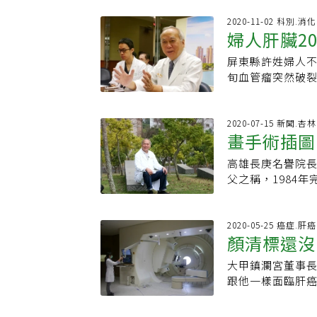
植，以及全台首
可「一腎換一腎
術；為患者開闢
2020-11-02 科別.消
捐贈人數一萬多人
婦人肝臟2
成逾1400檯換
者人數偏低，近3
意出血 李威震來
贈同意、預立醫
屏東縣許姓婦人不
成功
級，爺爺在日據
於來源有限，大
旬血管瘤突然破
灣南部民眾多不
前專家提出放寬
移植團隊，在24
路。他就這樣順
之間可捐腎、捐
婦感動說，感謝家
立志要選擇外科
修法。」石崇良
罹患多發性巨大
2020-07-15 新聞.
發覺疾病與人體
畫手術插圖
器官」，為此，嚴
直徑已達20公分
後，自己並未荒
於「非血親」捐
逆流等症狀才就
學對此也刮目相
高雄長庚名譽院長
肝手術，竟
會共識，透過修
庚看診。許婦病況
手術者，更是外
父之稱，1984
已無心跳、血壓，
民眾常說的「排
過程歷歷在目。陳
行換肝評估，最
構上，肝臟連結
血，陷入肝昏迷
般換肝程序，術前
非常容易出血。
好有十二指腸潰瘍
2020-05-25 癌症.肝癌
兒子捐肝評估與母
顏清標還沒
能不佳，一旦出血
術，病人在麻醉
達成，捐乾兒子
師專注力，手術極
時曾受到各界的
療團隊沒有放棄
大甲鎮瀾宮董事
器官移植發展向
要冒著被起訴、甚
爭著要捐肝給她
跟他一樣面臨肝
判定等移植相關
國會」的年代，
的，以後跟媽媽會
成質子定位，6月
贈器官者僅5至6
準備之下，挑戰
手術，陳肇隆表
兒子顏仁賢捐肝