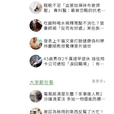
睡眠不足「血管如擰抹布被擠
壓」 專科醫：最被忽略的抗老方
法
吃飯時喝水稀釋胃酸不消化？營
養師揭「反而有好處」某些族群
才要禁
發表上千篇文章打臉健康偽科學
林慶順教授驚傳意外過世
45歲男存2千萬提早退休 接信用
卡公司通知「淚回職場」：有錢
也碰壁
看更多
大家都在看
電風扇滿是灰塵？家事達人教1
分鐘清潔法 多加一物還能防髒汙
附著
被認為無用的東西反幫了大忙！