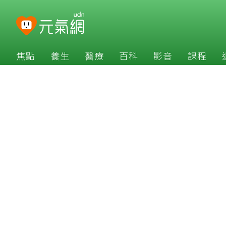
焦點
養生
醫療
百科
影音
課程