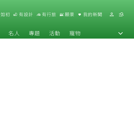
好如初
有設計
有行旅
願景
我的新聞
名人
專題
活動
寵物