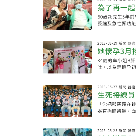
奮勇決定捐肝給哥
口長庚紀念醫院
自行調配。剛研發的
為了再一起
Q2.切右肝就會
膽內科主任郭行道
大學進修台北醫學
物管理局（FDA
邊長右邊」、「
檢驗為完全為陰性
60歲胡先生5年
長林口長庚醫院器
驗，他必須提出人
變大，而肝臟的形
植團隊執行「國內
萎縮及急性腎功
韋麗文主持人：
廠，爭取並引進
肝臟，體積會不會
活體換肝手術」
及時挽救生命。結
別感謝：林口長
不齊， 陳肇隆說
言，平均只會長回
的血液檢查中發現
肝給先生。這對
儀器課模擬自行
就不會再長。 如
型肝炎活體捐贈
高醫移植團隊的
2019-08-19 新聞.
科、麻醉、護理
功能若足以維持
她懷孕3月
以往C型肝炎帶原
院、哪天開刀，
動物實驗，模擬實
正常運作，肝臟的
佳，因此C型肝炎
是太太的愛。也
例，，第一個十年
需多久時間？A.
34歲的牟小姐B
無疑是雪上加霜，
動地觀察數值的
體肝移植，讓台灣
可長回原來肝臟8
吐，以為是懷孕
癒機會，但醫界對
『報名』。」胡
援國際。30多年
正常的肝臟而言
指數破千(正常值3
保守的態度，因
債」，而是相互
國最大、最優的
度不會這麼快，
察一周，結果狀
國內採行的方式在
好，但先生始終
的肝，不會是正常
生命。牟小姐知
2019-05-27 新聞.
感染過C肝的接受
執的脾氣也因這
生死接線員
右肝的功能是一
捐肝的意願，但
C肝已痊癒)立即
是現在身體裡有
捐肝是依照受贈者
定，鼓勵她生下
以屍肝居多，活
陳，謝謝太太為
「你把那顆還在
斤，那麼捐肝者就
知，她幸運獲大
臟的健康等，以
任張文燦表示，
器官捐贈議題，
也要有受贈者體重
去年5月進行，術
成人大部分以病
意接受手術，但
器捐？劇中飾演
而來。 成人捐肝
接受肝藏移植，
損，幼兒則以膽
腫瘤。胃腸內科
父母同意，生命
孩，則多半捐較小
李威震醫師指出
其取出，確定沒
也無法想像等待
2019-05-23 新聞.
復？A.捐肝手術
的狀態下進行更