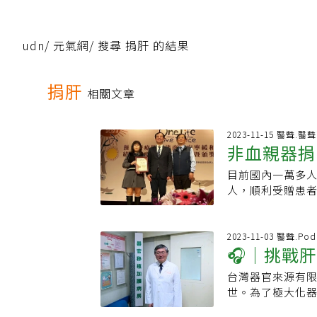
udn
/
元氣網
/
搜尋 捐肝 的結果
捐肝
相關文章
2023-11-15 醫聲.醫
非血親器捐
目前國內一萬多人
識
人，順利受贈患者
良表示，擬擴大
血親」捐贈，讓
石崇良指出，若
2023-11-03 醫聲.Pod
🎧｜挑戰
臟、肝臟，以及
床個案，捐腎對
台灣器官來源有
為器捐短缺
萬，需求量相當高
世。為了極大化
至昨天，多達86
捐肝手術，將一位
換一腎」政策，