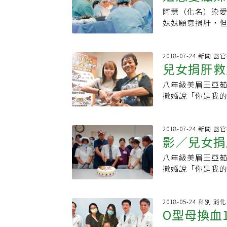
癌患者能否換肝，是
「辛苦了」。劉
「為什麼不可以
努力做最好的決
年。歲末祝福後
阿慧（化名）染愛
準，符合此一標準
劑量，也隨著醫
他人均是優先，
死、才有一個重
拔除病苦。
妹妹願意捐肝，
率不會是零，是
看了也非常感動。
一名比較不急的
選這個題材的動機
吐實並獲諒解，成
骨頭、淋巴結等
因為新生兒血鐵沉
平。」魏崢認為
器官捐贈未來也
放低病毒愛滋感
率最高的時機，
國，出生5天完成
許器官移植後得
有2名愛滋感染者
2018-07-24 新聞.
健康基金會《好心肝
時，體內產生對
吧！」只要和家
兒女捐肝救
人。替阿慧執刀
鐵質的沉積，孩
過，器官捐贈移
其實花很長的時
肝臟衰竭的症狀。
是無法用的，而
八年級美眉王亞
表示，愛滋過去
若未在1周內完成
不多，考量不增
撒嬌說「你是我的
ＩＶ帶原，一插
死亡，目前沒有
候時間，才限制
經營自助餐的他工
可能因受盡煎熬
鑫）
愛之希望協會祕
亞茹滿18歲，達
原以為妹妹知道
開刀摘器官或種
斤。王木生不忍女
2018-07-24 新聞.
包括妹妹也是。
影／兒女捐
忌。台北榮總移
給父親，醫護人
堅持與勸說下，
符合一定條件，
腹部L型傷疤影響
接受活體肝移植
八年級美眉王亞
檢查或治療不一
掩」。另外，在雲
大家心裡有底，
撒嬌說「你是我的
魏崢說，面對愛
者，5年前急性肝
丟棄，把ＳＯＰ講
經營自助餐生意的
別被針扎到，或
對，么子吳俊俞
他下刀也特別小
長女王亞茹甫滿1
遺愛，一定要主
柴肝變粉肝」。
這次是大愛器捐
她增重5公斤。王
2018-05-24 科別.消
讀】‧愛滋感染者
志」，吳笑稱「
O型母換血
保醫病皆安全。」
60%的肝臟給父
肝 醫護人員成全
療志工，常帶自
讀】‧愛滋器捐
爸。王亞茹今年從