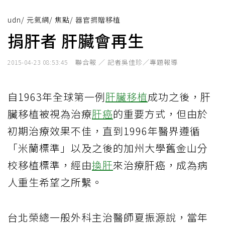
udn
/
元氣網
/
焦點
/
器官捐贈移植
捐肝者 肝臟會再生
聯合報 ／ 記者吳佳珍／專題報導
2015-04-23 08:53:45
自1963年全球第一例
肝臟移植
成功之後，肝
臟移植被視為治療
肝癌
的重要方式，但由於
初期治療效果不佳，直到1996年醫界遵循
「米蘭標準」以及之後的加州大學舊金山分
校移植標準，經由
換肝
來治療肝癌，成為病
人重生希望之所繫。
台北榮總一般外科主治醫師夏振源說，當年