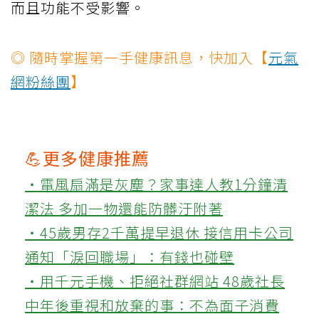
而且功能不受影響。
◎ 隨時掌握第一手健康訊息，快加入【
元氣
網粉絲團
】
💪更多健康推薦
‧電風扇滿是灰塵？家事達人教1分鐘清
潔法 多加一物還能防髒汙附著
‧45歲男存2千萬提早退休 接信用卡公司
通知「淚回職場」：有錢也碰壁
‧用千元手機、拒絕社群網站 48歲社長
中年後重視和放棄的事：不為面子消費