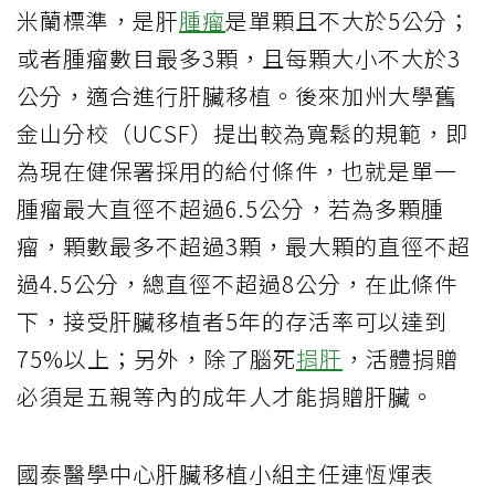
米蘭標準，是肝
腫瘤
是單顆且不大於5公分；
或者腫瘤數目最多3顆，且每顆大小不大於3
公分，適合進行肝臟移植。後來加州大學舊
金山分校（UCSF）提出較為寬鬆的規範，即
為現在健保署採用的給付條件，也就是單一
腫瘤最大直徑不超過6.5公分，若為多顆腫
瘤，顆數最多不超過3顆，最大顆的直徑不超
過4.5公分，總直徑不超過8公分，在此條件
下，接受肝臟移植者5年的存活率可以達到
75%以上；另外，除了腦死
捐肝
，活體捐贈
必須是五親等內的成年人才能捐贈肝臟。
國泰醫學中心肝臟移植小組主任連恆煇表