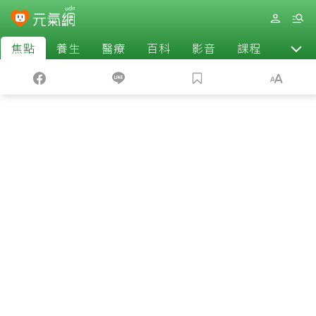
焦點
養生
醫療
百科
影音
課程
退休