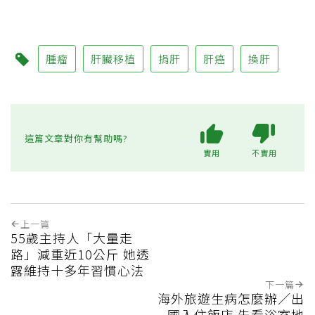
腫瘤
肝臟移植
捐肝
肝癌
換肝
這篇文章對你有幫助嗎?
實用
不實用
上一篇
55歲主持人「大量走
路」減重近10公斤 她透
露維持十多年習慣心法
下一篇
海外旅遊生病怎麼辦／出
國入住飯店 先看浴室地