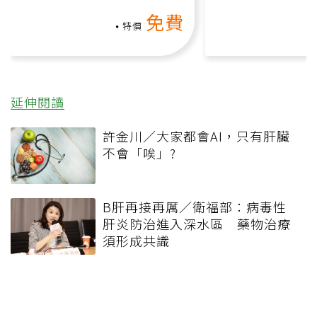
動、增肌、互動元素，0基
氧」高壓族在家
免費
礎也能做！
負擔
特價
延伸閱讀
許金川／大家都會AI，只有肝臟
不會「唉」?
B肝再接再厲／衛福部：病毒性
肝炎防治進入深水區 藥物治療
須形成共識