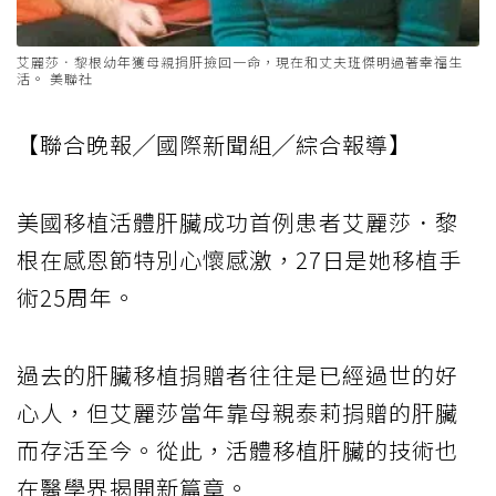
艾麗莎．黎根幼年獲母親捐肝撿回一命，現在和丈夫班傑明過著幸福生
活。 美聯社
【聯合晚報╱國際新聞組╱綜合報導】
美國移植活體肝臟成功首例患者艾麗莎．黎
根在感恩節特別心懷感激，27日是她移植手
術25周年。
過去的肝臟移植捐贈者往往是已經過世的好
心人，但艾麗莎當年靠母親泰莉捐贈的肝臟
而存活至今。從此，活體移植肝臟的技術也
在醫學界揭開新篇章。