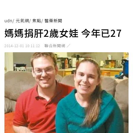
udn
/
元氣網
/
焦點
/
醫藥新聞
媽媽捐肝2歲女娃 今年已27
聯合新聞網 ／
2014-12-01 10:11:12