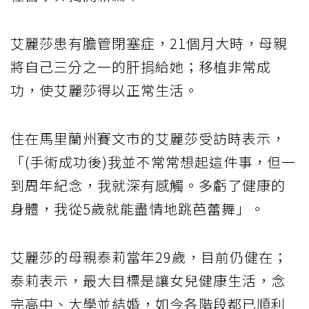
艾麗莎患有膽管閉塞症，21個月大時，母親
將自己三分之一的肝捐給她；移植非常成
功，使艾麗莎得以正常生活。
住在馬里蘭州賽文市的艾麗莎受訪時表示，
「(手術成功後)我並不常常想起這件事，但一
到周年紀念，我就深有感觸。多虧了健康的
身體，我從5歲就能盡情地跳芭蕾舞」。
艾麗莎的母親泰莉當年29歲，目前仍健在；
泰莉表示，最大目標是讓女兒健康生活，念
完高中、大學並結婚，如今各階段都已順利