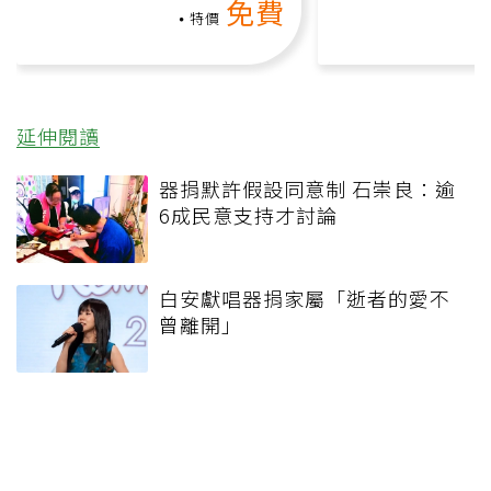
免費
負擔
課）
特價
延伸閱讀
器捐默許假設同意制 石崇良：逾
6成民意支持才討論
白安獻唱器捐家屬「逝者的愛不
曾離開」