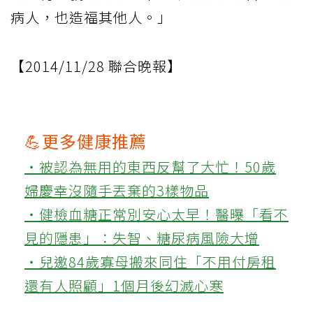
病人，也造福其他人。」
【2014/11/28 聯合晚報】
💪更多健康推薦
‧被認為無用的東西反幫了大忙！50歲
婦慶幸沒隨手丟棄的3樣物品
‧健檢血糖正常別安心太早！醫曝「看不
見的隱患」：失智、糖尿病風險大增
‧兒邀84歲寡母搬來同住「不用付房租
還有人照顧」1個月後幻滅心寒