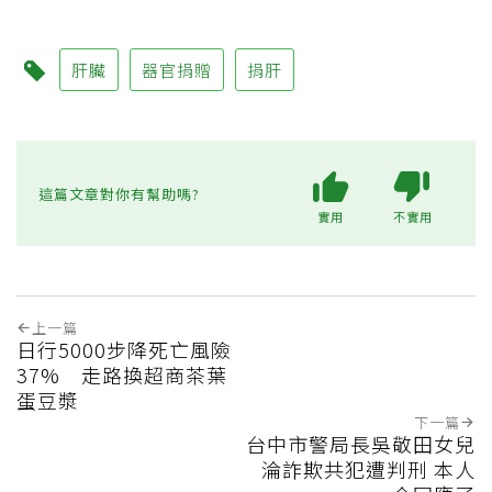
肝臟
器官捐贈
捐肝
這篇文章對你有幫助嗎?
實用
不實用
上一篇
日行5000步降死亡風險
37% 走路換超商茶葉
蛋豆漿
下一篇
台中市警局長吳敬田女兒
淪詐欺共犯遭判刑 本人