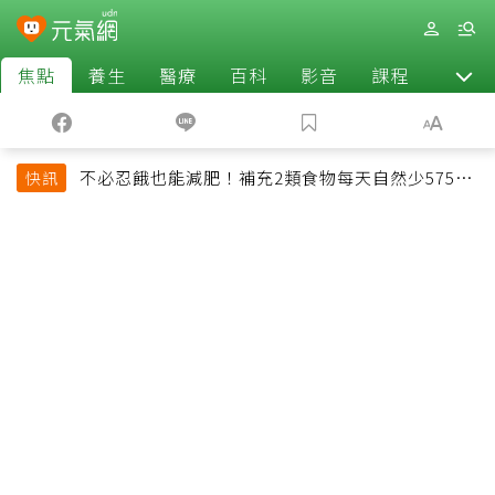
焦點
養生
醫療
百科
影音
課程
退休
不必忍餓也能減肥！補充2類食物每天自然少575大
快訊
卡「還能吃飽飽的」