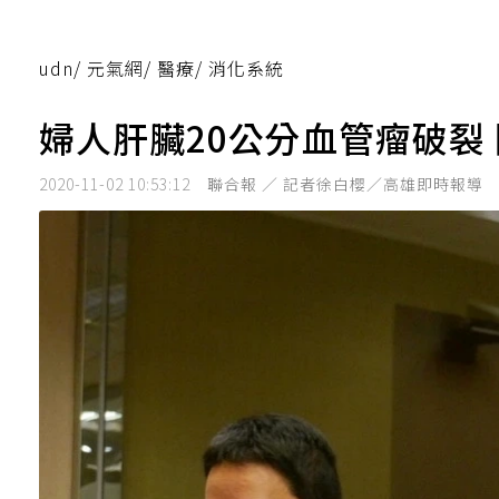
udn
/
元氣網
/
醫療
/
消化系統
婦人肝臟20公分血管瘤破裂
2020-11-02 10:53:12
聯合報 ／ 記者徐白櫻／高雄即時報導