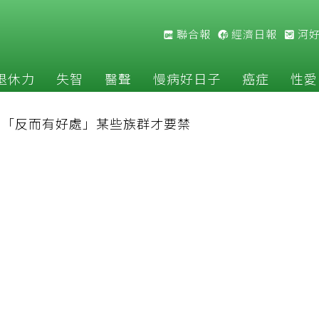
聯合報
經濟日報
河
退休力
失智
醫聲
慢病好日子
癌症
性愛
揭「反而有好處」某些族群才要禁