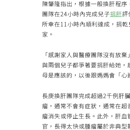
陳肇隆指出，根據一般換肝程序
團隊在24小時內完成兒子
捐肝
評
所幸在11小時內順利達成，捐
家。
「感謝家人與醫療團隊沒有放棄
與兩個兒子都爭著要捐肝給她，
母是應該的，以後跟媽媽會「心
長庚換肝團隊完成超過2千例肝
瘤，通常不會有症狀，通常在超
瘤消失或停止生長。此外，肝血
官，長得太快或腫瘤屬於非典型