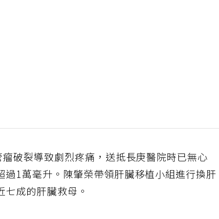
血管瘤破裂導致劇烈疼痛，送抵長庚醫院時已無心
超過1萬毫升。陳肇榮帶領肝臟移植小組進行換肝
近七成的肝臟救母。