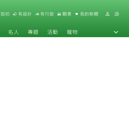
好如初
有設計
有行旅
願景
我的新聞
名人
專題
活動
寵物