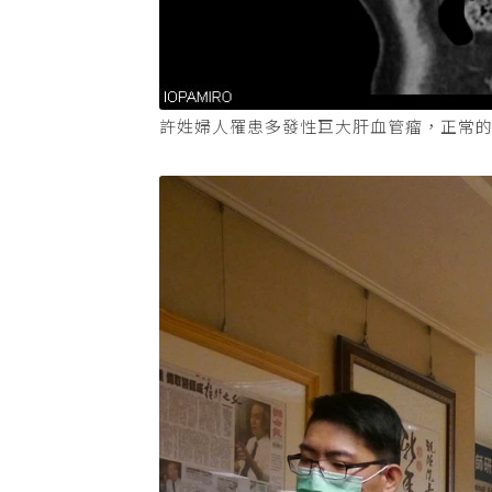
許姓婦人罹患多發性巨大肝血管瘤，正常