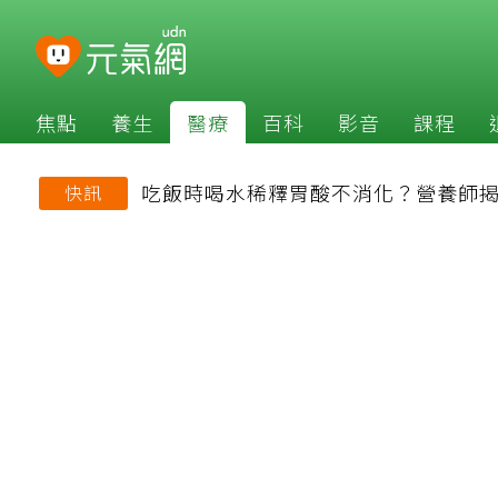
焦點
養生
醫療
百科
影音
課程
吃飯時喝水稀釋胃酸不消化？營養師
快訊