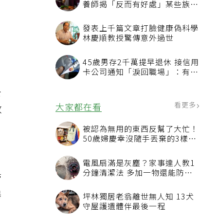
養師揭「反而有好處」某些族群
才要禁
發表上千篇文章打臉健康偽科學
林慶順教授驚傳意外過世
45歲男存2千萬提早退休 接信用
卡公司通知「淚回職場」：有錢
也碰壁
公
看更多
大家都在看
救
被認為無用的東西反幫了大忙！
50歲婦慶幸沒隨手丟棄的3樣物
品
電風扇滿是灰塵？家事達人教1
分鐘清潔法 多加一物還能防髒
管
汙附著
器
坪林獨居老翁離世無人知 13犬
守屋護遺體伴最後一程