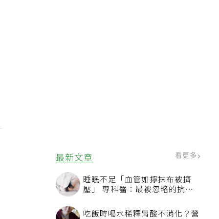
看更多
最新文章
睡眠不足「血管如擰抹布被擠
壓」 專科醫：最被忽略的抗老
方法
吃飯時喝水稀釋胃酸不消化？營