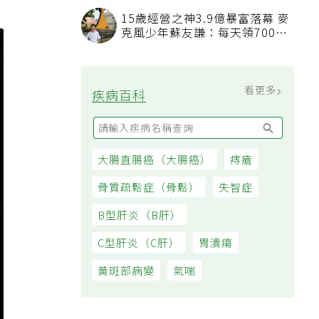
15歲經營之神3.9億暴富落幕 麥
克風少年蘇友謙：每天領700元
過日子
看更多
疾病百科
大腸直腸癌（大腸癌）
痔瘡
骨質疏鬆症（骨鬆）
失智症
B型肝炎（B肝）
C型肝炎（C肝）
胃潰瘍
黃斑部病變
氣喘