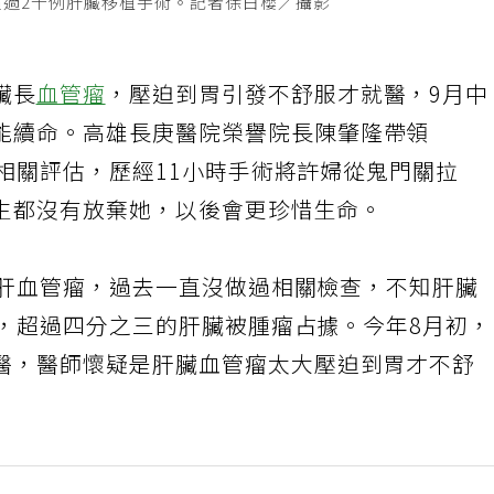
超過2千例肝臟移植手術。記者徐白櫻／攝影
臟長
血管瘤
，壓迫到胃引發不舒服才就醫，9月中
能續命。高雄長庚醫院榮譽院長陳肇隆帶領
成相關評估，歷經11小時手術將許婦從鬼門關拉
生都沒有放棄她，以後會更珍惜生命。
大肝血管瘤，過去一直沒做過相關檢查，不知肝臟
分，超過四分之三的肝臟被腫瘤占據。今年8月初
醫，醫師懷疑是肝臟血管瘤太大壓迫到胃才不舒