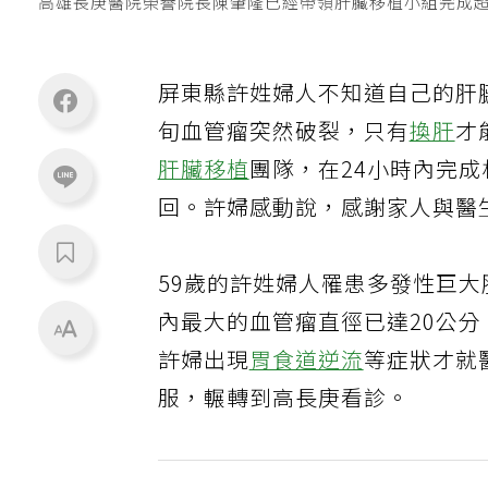
高雄長庚醫院榮譽院長陳肇隆已經帶領肝臟移植小組完成
屏東縣許姓婦人不知道自己的肝
旬血管瘤突然破裂，只有
換肝
才
肝臟移植
團隊，在24小時內完
回。許婦感動說，感謝家人與醫
59歲的許姓婦人罹患多發性巨
內最大的血管瘤直徑已達20公
許婦出現
胃食道逆流
等症狀才就
服，輾轉到高長庚看診。