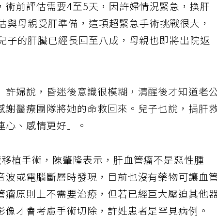
，術前評估需要4至5天，因許婦情況緊急，換肝
估與母親受肝準備，這項超緊急手術挑戰很大，
乾兒子的肝臟已經長回至八成，母親也即將出院返
」許婦說，昏迷後意識很模糊，清醒後才知道老
感謝醫療團隊將她的命救回來。兒子也說，捐肝
連心、感情更好」。
臟移植手術，陳肇隆表示，肝血管瘤不是惡性腫
音波或電腦斷層時發現，目前也沒有藥物可讓血
管瘤原則上不需要治療，但若已經巨大壓迫其他
影像才會考慮手術切除，許姓患者是罕見病例。