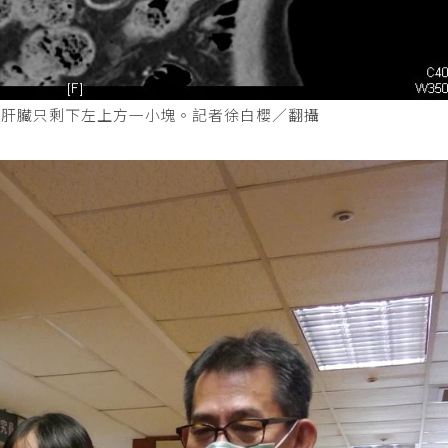
的肝臟只剩下左上方一小塊。記者徐白櫻／翻攝