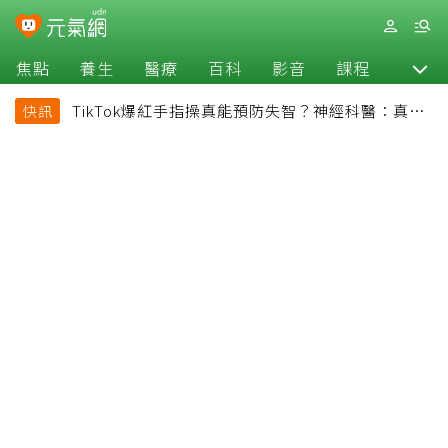
焦點
養生
醫療
百科
影音
課程
退休
TikTok爆紅手指操真能預防失智？神經科醫：真正
快訊
該做的是4件事