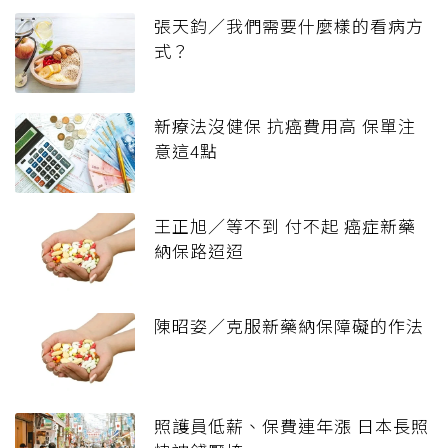
張天鈞／我們需要什麼樣的看病方
式？
新療法沒健保 抗癌費用高 保單注
意這4點
王正旭／等不到 付不起 癌症新藥
納保路迢迢
陳昭姿／克服新藥納保障礙的作法
照護員低薪、保費連年漲 日本長照