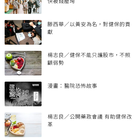
快被錢壓垮
滕西華／以黃安為名，對健保的貢
獻
楊志良／健保不能只護股市，不照
顧弱勢
漫畫：醫院恐怖故事
楊志良／公開藥政會議 有助健保改
革