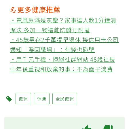
💪更多健康推薦
‧電風扇滿是灰塵？家事達人教1分鐘清
潔法 多加一物還能防髒汙附著
‧45歲男存2千萬提早退休 接信用卡公司
通知「淚回職場」：有錢也碰壁
‧用千元手機、拒絕社群網站 48歲社長
中年後重視和放棄的事：不為面子消費
健保
保費
全民健保