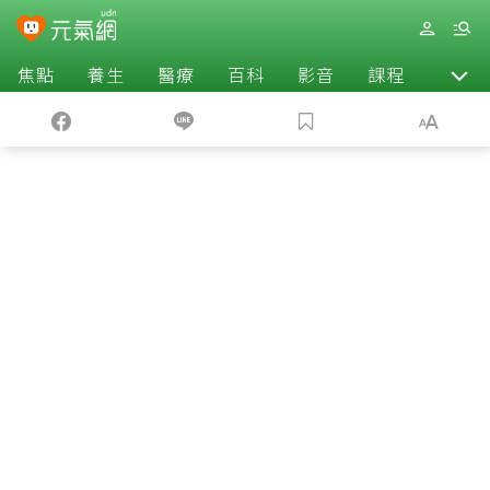
焦點
養生
醫療
百科
影音
課程
退休