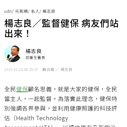
udn
/
元氣網
/
名人
/
楊志良
楊志良／監督健保 病友們站
出來！
楊志良
前衛生署長
聯合報 ／ 楊志良
2015-01-20 08:39:07
全民
健保
顧名思義，就是大家的健保，全民
當主人，一起監督。為落實此理念，健保特
別強調各界參與，並利用健康照護的科技評
估（Health Technology