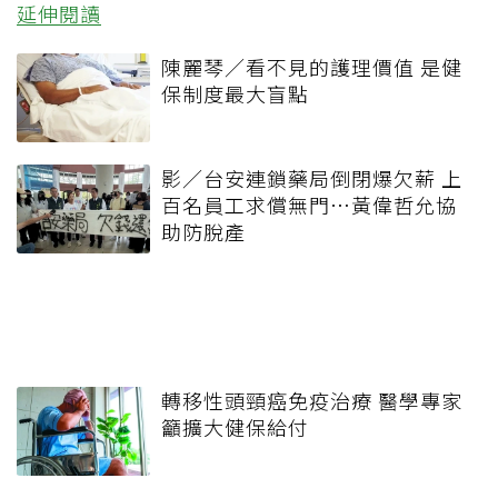
延伸閱讀
陳麗琴／看不見的護理價值 是健
保制度最大盲點
影／台安連鎖藥局倒閉爆欠薪 上
百名員工求償無門…黃偉哲允協
助防脫產
轉移性頭頸癌免疫治療 醫學專家
籲擴大健保給付