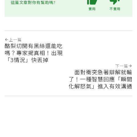
這篇文章對你有幫助嗎?
實用
不實用
上一篇
酪梨切開有黑絲還能吃
嗎？專家揭真相！出現
「3情況」快丟掉
下一篇
面對衝突急著辯解就輸
了！一種智慧回應「瞬間
化解怒氣」進入有效溝通