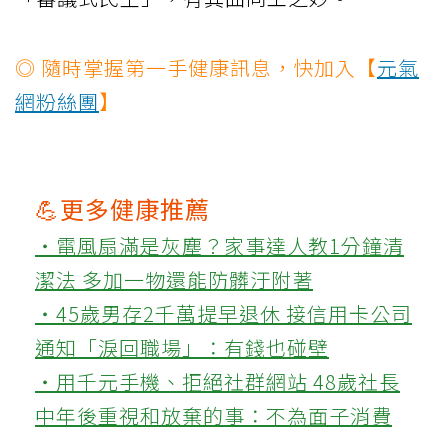
◎ 隨時掌握第一手健康訊息，快加入【
元氣
網粉絲團
】
💪更多健康推薦
‧電風扇滿是灰塵？家事達人教1分鐘清
潔法 多加一物還能防髒汙附著
‧45歲男存2千萬提早退休 接信用卡公司
通知「淚回職場」：有錢也碰壁
‧用千元手機、拒絕社群網站 48歲社長
中年後重視和放棄的事：不為面子消費