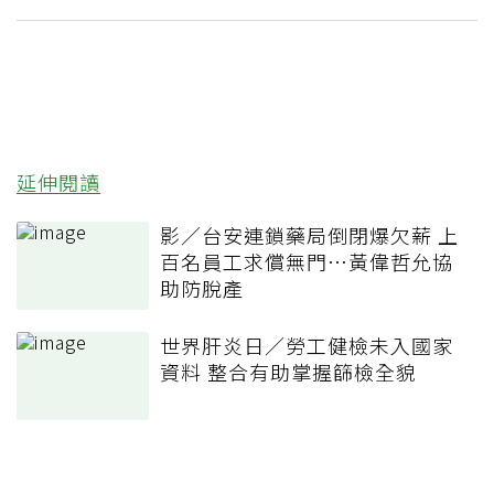
延伸閱讀
影／台安連鎖藥局倒閉爆欠薪 上
百名員工求償無門…黃偉哲允協
助防脫產
世界肝炎日／勞工健檢未入國家
資料 整合有助掌握篩檢全貌