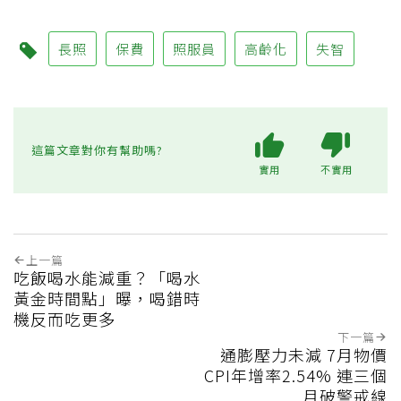
長照
保費
照服員
高齡化
失智
這篇文章對你有幫助嗎?
實用
不實用
上一篇
吃飯喝水能減重？「喝水
黃金時間點」曝，喝錯時
機反而吃更多
下一篇
通膨壓力未減 7月物價
CPI年增率2.54% 連三個
月破警戒線