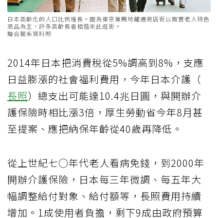
日本高齡化的人口比例增長。圖為東京巢鴨地藏通商店街以販賣老人特色
商品為主，許多高齡長者相偕來此逛街。
聯合報系資料照
2014年日本把消費稅從5%調高到8%，支應
日益膨漲的社會福利費用，今年日本介護（
長照
）總支出可能達10.4兆日圓，與開辦介
護保險時相比漲3倍，厚生勞動省今年8月甚
至提案、應把納保年齡從40歲再降低。
從上世紀七○年代老人看病免錢，到2000年
開辦介護保險，日本每三年微調、每五年大
幅調整給付對象、給付額等，長照費用持續
增加。1成使用者負擔，剩下9成由政府預算