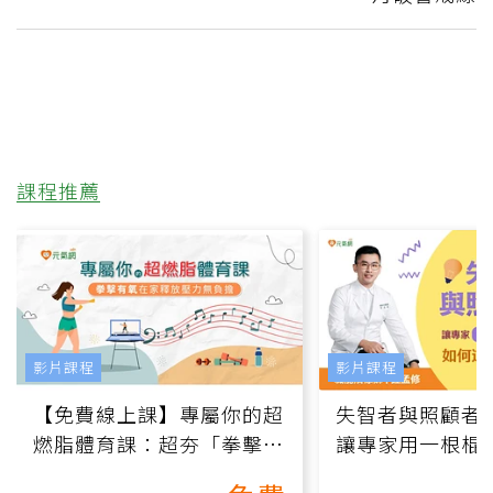
課程推薦
影片課程
影片課程
【免費線上課】專屬你的超
失智者與照顧者
燃脂體育課：超夯「拳擊有
讓專家用一根棍
氧」高壓族在家釋放壓力無
何逆轉退化大腦