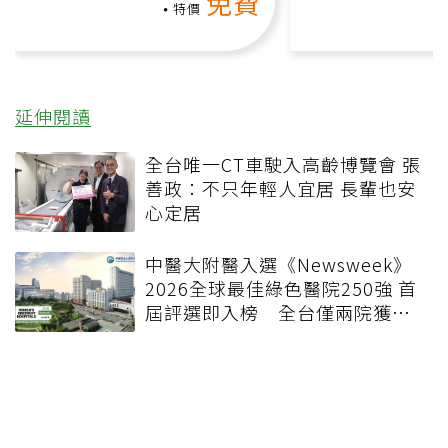
免費
負擔
課）
特價
延伸閱讀
全台唯一CT車駛入高齡博覽會 張
善政：不只年輕人宜居 長輩也安
心定居
中醫大附醫入選《Newsweek》
2026全球最佳綠色醫院250強 首
屆評選即入榜 全台僅兩院獲
選 四葉績效指標居台灣最佳