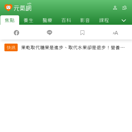
焦點
養生
醫療
百科
影音
課程
退休
果乾取代糖果是進步、取代水果卻是退步！營養師
快訊
揭果乾堅果常見健康陷阱