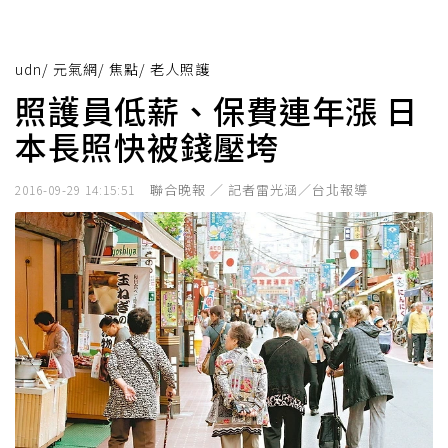
udn
/
元氣網
/
焦點
/
老人照護
照護員低薪、保費連年漲 日
本長照快被錢壓垮
聯合晚報 ／ 記者雷光涵／台北報導
2016-09-29 14:15:51