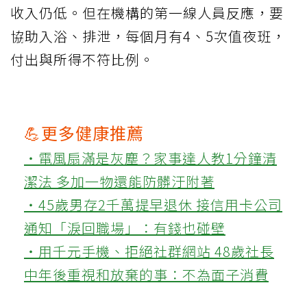
收入仍低。但在機構的第一線人員反應，要
協助入浴、排泄，每個月有4、5次值夜班，
付出與所得不符比例。
💪更多健康推薦
‧電風扇滿是灰塵？家事達人教1分鐘清
潔法 多加一物還能防髒汙附著
‧45歲男存2千萬提早退休 接信用卡公司
通知「淚回職場」：有錢也碰壁
‧用千元手機、拒絕社群網站 48歲社長
中年後重視和放棄的事：不為面子消費