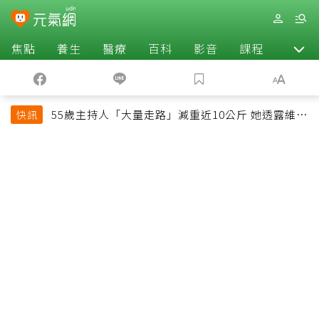
焦點
養生
醫療
百科
影音
課程
退休
55歲主持人「大量走路」減重近10公斤 她透露維持
快訊
十多年習慣心法