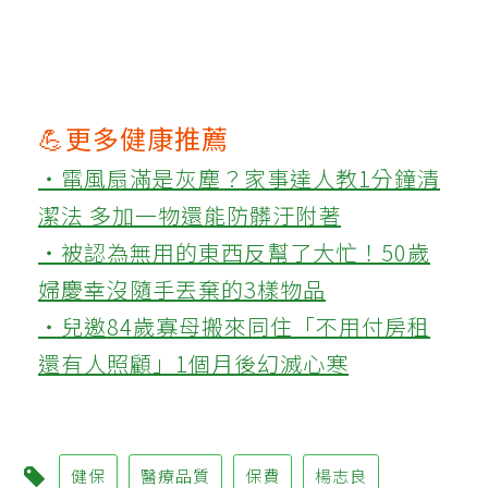
💪更多健康推薦
‧電風扇滿是灰塵？家事達人教1分鐘清
潔法 多加一物還能防髒汙附著
‧被認為無用的東西反幫了大忙！50歲
婦慶幸沒隨手丟棄的3樣物品
‧兒邀84歲寡母搬來同住「不用付房租
還有人照顧」1個月後幻滅心寒
健保
醫療品質
保費
楊志良