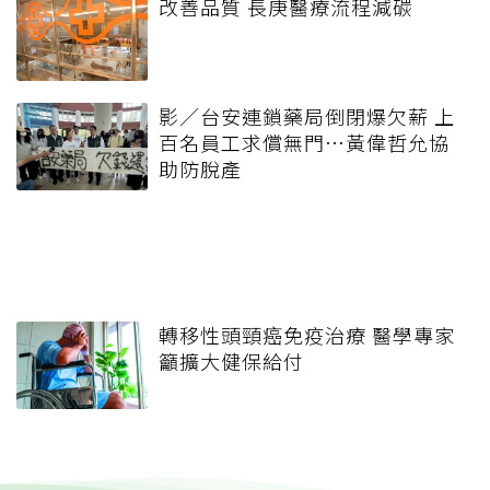
改善品質 長庚醫療流程減碳
影／台安連鎖藥局倒閉爆欠薪 上
百名員工求償無門…黃偉哲允協
助防脫產
轉移性頭頸癌免疫治療 醫學專家
籲擴大健保給付