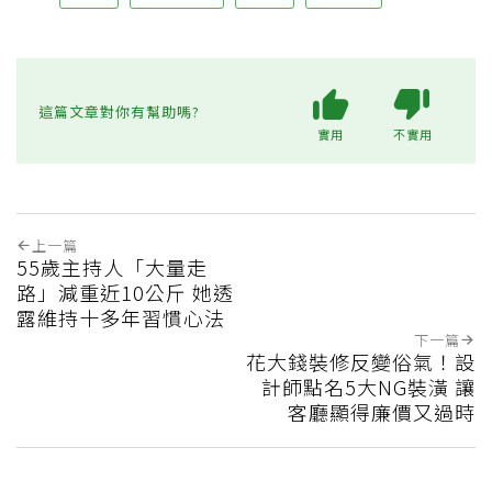
這篇文章對你有幫助嗎?
實用
不實用
上一篇
55歲主持人「大量走
路」減重近10公斤 她透
露維持十多年習慣心法
下一篇
花大錢裝修反變俗氣！設
計師點名5大NG裝潢 讓
客廳顯得廉價又過時