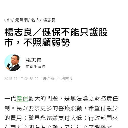
udn
/
元氣網
/
名人
/
楊志良
楊志良／健保不能只護股
市，不照顧弱勢
楊志良
前衛生署長
聯合報 ／ 楊志良
2015-11-17 08:38:00
一代
健保
最大的問題，是無法建立財務責任
制。民眾要求更多的醫療照顧，希望付最少
的費用；醫界永遠嫌支付太低；行政部門夾
在兩者之間左右為難，又往往為了選舉考