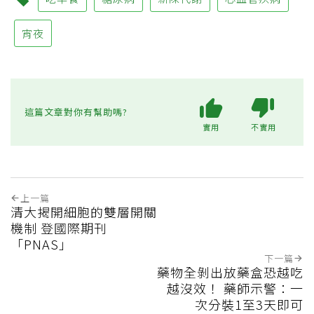
宵夜
這篇文章對你有幫助嗎?
實用
不實用
上一篇
清大揭開細胞的雙層開關
機制 登國際期刊
「PNAS」
下一篇
藥物全剝出放藥盒恐越吃
越沒效！ 藥師示警：一
次分裝1至3天即可