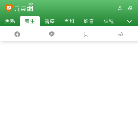
焦點
養生
醫療
百科
影音
課程
退休