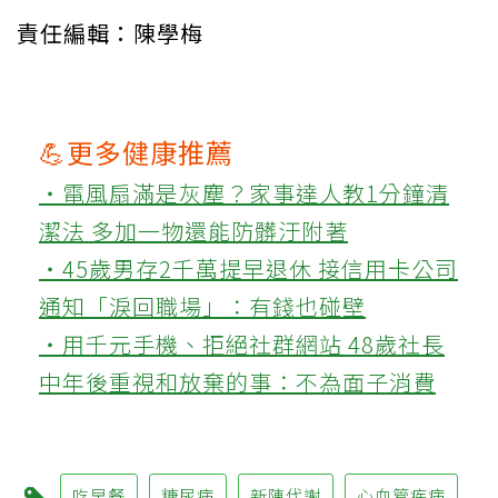
責任編輯：陳學梅
💪更多健康推薦
‧電風扇滿是灰塵？家事達人教1分鐘清
潔法 多加一物還能防髒汙附著
‧45歲男存2千萬提早退休 接信用卡公司
通知「淚回職場」：有錢也碰壁
‧用千元手機、拒絕社群網站 48歲社長
中年後重視和放棄的事：不為面子消費
吃早餐
糖尿病
新陳代謝
心血管疾病