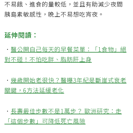
不易餓、進食的量較低，並且有助減少夜間
胰島素敏感性，晚上不易想吃宵夜。
延伸閱讀：
．
醫公開自己每天的早餐菜單：「1食物」絕
對不碰！不怕吃胖、脂肪肝上身
．
幾歲開始老很快？醫曝3年紀是斷崖式衰老
關鍵，6方法延緩老化
．
長壽最佳步數不是1萬步？ 歐洲研究：走
「這個步數」可降低死亡風險