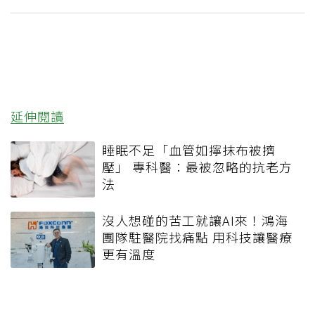
延伸閱讀
睡眠不足「血管如擰抹布被擠
壓」 專科醫：最被忽略的抗老方
法
沒人想碰的苦工就讓AI來！鴻海
團隊駐醫院找痛點 用科技讓醫療
更有溫度